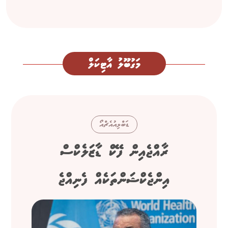
މަގުބޫލު އާޓިކަލް
ޑަބްލިއުއެޗްއޯ
ރާއްޖެއިން ފޭކް ޑާޒަލެކްސް
އިންޖެކްޝަންތަކެއް ފެނިއްޖެ