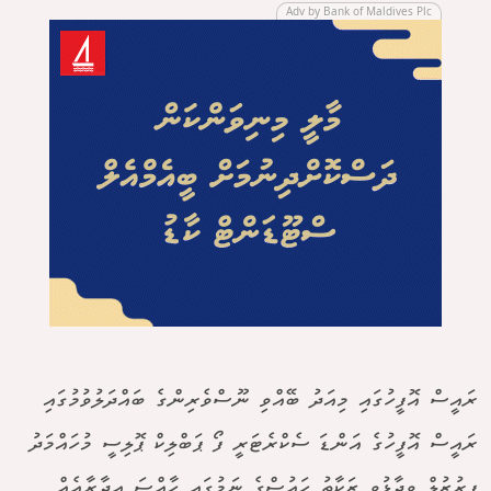
Adv by Bank of Maldives Plc
ރައީސް އޮފީހުގައި މިއަދު ބޭއްވި ނޫސްވެރިންގެ ބައްދަލުވުމުގައި
ރައީސް އޮފީހުގެ އަންޑަ ސެކްރެޓަރީ ފޯ ޕަބްލިކް ޕޮލިސީ މުހައްމަދު
ފިރުޒުލް ވިދާޅުވީ ޒަކާތު ހައުސްގެ ނަމުގައި ހާއްސަ އިދާރާއެއް