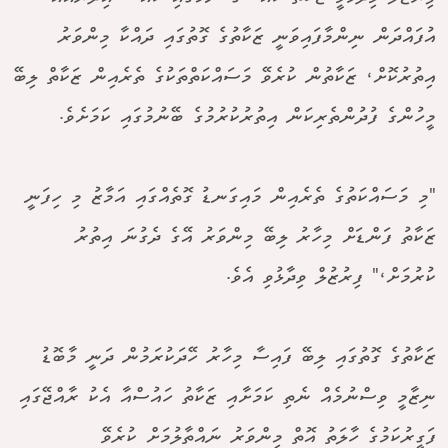
އުފައްދަން ނިންމާފައިވަނީ ޒަކާތުގެ ގޮތުގައި ދައްކާ މިންވަރު
އިތުރުކޮށް، ޒަކާތުން ކުރެވޭ މަސައްކަތްތަކުގެ ތެރެއިން ޒަކާތް ލިބޭ
މީހުންގެ ފުދުންތެރިކަން އިތުރުކުރުމުގެ ބޭނުމުގައި ކަމަށެވެ.
"މި މަސައްކަތުގެ ތެރެއިން މައިގަނޑު ގޮތެއްގައި އަމާޒު މި ހިފަނީ
ޒަކާތު ފަންޑަށް މިހާރު ލިބޭ މިންވަރު އޭގެ ދެގުނަ އިތުރު
ކުރުމަށް،" ފިރުޒުލް ވިދާޅުވި އެވެ.
ޒަކާތުގެ ގޮތުގައި ލިބޭ ފައިސާ މިހާރު ހޭދަކުރަމުން ދަނީ މާބޮޑު
ނިޒާމީ ވިސްނުމެއް ނެތި ކަމަށާއި ޒަކާތު ހައުސްއާ އެކު ރާއްޖޭގައި
ފަގީރުކަމުގެ ހާލަތު އޮތް މިންވަރު ނައްތާލުމަށް ކުރެވޭ