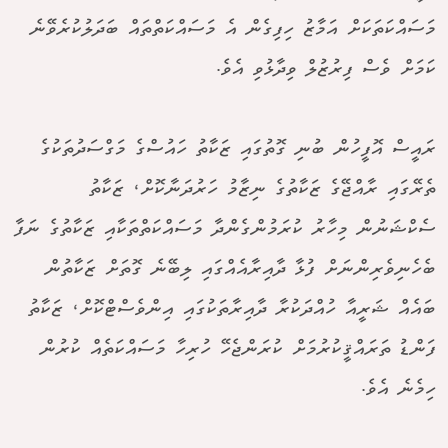
މަސައްކަތަކަށް އަމާޒު ހިފިގެން އެ މަސައްކަތްތައް ބަދަލުކުރެވޭނެ
ކަމަށް ވެސް ފިރުޒުލް ވިދާޅުވި އެވެ.
ރައީސް އޮފީހުން ބުނި ގޮތުގައި ޒަކާތު ހައުސްގެ މަގްސަދުތަކުގެ
ތެރޭގައި ރާއްޖޭގެ ޒަކާތުގެ ނިޒާމު ހަރުދަނާކޮށް، ޒަކާތު
ސެކްޝަނުން މިހާރު ކުރަމުންގެންދާ މަސައްކަތްތަކާއި ޒަކާތުގެ ނަފާ
ބެހެނިވެރިންނަށް ފުޅާ ދާއިރާއެއްގައި ލިބޭނެ ގޮތަށް ޒަކާތުން
ބައެއް ޝަރީއާ ހުއްދަކުރާ ދާއިރާތަކުގައި އިންވެސްޓްކޮށް، ޒަކާތު
ފަންޑު ތަރައްޤީކުރުމަށް ކުރަންޖެހޭ ހުރިހާ މަސައްކަތެއް ކުރުން
ހިމެނެ އެވެ.