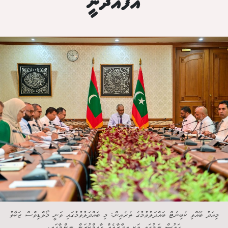
އުފައްދަނީ
މިއަދު ބޭއްވި ކެބިނެޓް ބައްދަލުވުމުގެ ތެރެއިން: މި ބައްދަލުވުމުގައި ވަނީ މޯލްޑިވްސް ޒަކާތު
ހައުސް ނަމުގައި ވަކި އިދާރާއެއް ގާއިމްކުރަން ނިންމާފައި.