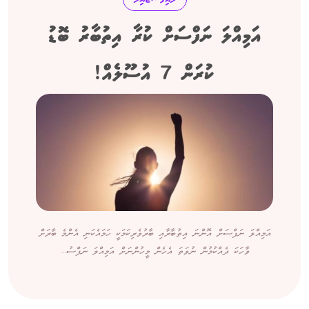
އަމިއްލަ ނަފްސަށް ކުރާ އިތުބާރު ބޮޑު
ކުރަން 7 އުސޫލެއް!
އަމިއްލަ ނަފްސަށް އޮންނަ އިތުބާރާއި ބާރުވެރިކަމަކީ ހަމައެކަނި އެންމެ ބާރަށް
ވާހަކަ ދެއްކުމުން ނުވަތަ އެހެން މީހުންނަށް އަމިއްލަ ނަފްސު...