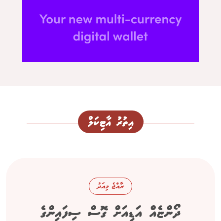
އިތުރު އާޓިކަލް
ރާއްޖެ މިއަދު
ދޯންޏެއް އަޑިއަށް ގޮސް ސިފައިންގެ