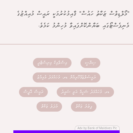
"މޯލްޑިވްސް ޒަކާތު ހައުސް" ޤާއިމުކުރުމަކީ ރައީސް މުއިއްޒުގެ
މެނިފެސްޓޯގައި ބަޔާންކޮށްފައިވާ މުހިންމު ކަމެވެ.
ސިޔާސީ
އިސްލާމިކް މިނިސްޓްރީ
ރައީސުލްޖުމްހޫރިއްޔާ ޑރ. މުހައްމަދު މުއިއްޒު
ޑރ. މުހައްމަދު ޝަހީމް އަލީ ސައީދު
ރައީސް އޮފީސް
ފިތުރު ޒަކާތް
މުދަލު ޒަކާތް
Adv by Bank of Maldives Plc