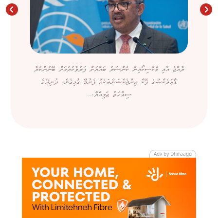
ރާއްޖެ އާއި މެކްސިކޯއިން ކެންސަރު ބައްޔަށް ފަރުވާކުރުމަށް ބޭނުންކުރާ
ޑާޒަލެކްސްގެ ފޭކް އިންޖެކްޝަންތަކެއް ފެނުމާ ގުޅިގެން، ދުނިޔޭގެ
ސިއްހަތު ޖަމިއްޔާ،...
Adv by Dhiraagu