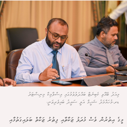
މިއަދު ބޭއްވި ކެބިނެޓް ބައްދަލުވުމުގައި އިސްލާމިކް މިނިސްޓަރު
ޑރ.މުހައްމަދު ޝަހީމް އަލީ ސައީދު ބައިވެރިވަނީ.
މީގެ އިތުރުން ވެސް މުދަލު ޒަކާތާއި ފިޠުރު ޒަކާތް ބަލައިގަތުމާއި