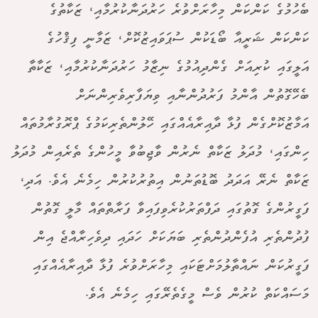
ބެހުމުގެ ކަންކަން މިހާރަށްވުރެ ހަރުދަނާކުރުމާއި، ޒަކާތުގެ
ކަންކަން ޝަރީއާ ބޯޑަކުން ސުޕަވައިޒުކޮށް، ޒަމާނީ ފިޤްހުގެ
އަލީގައި ކުރިއަށް ގެންދިއުމުގެ ނިޒާމު ހަރުދަނާކުރުމާއި، ޒަކާތާ
ބެހޭގޮތުން އާންމު ފަރުދުންނާއި ވިޔަފާރިވެރިންނަށް
އަމާޒުކޮށްގެން ފުޅާ ދާއިރާއެއްގައި ހޭލުންތެރިކަމުގެ ޕްރޮގުރާމުތައް
ހިންގައި، މުދަލު ޒަކާތް ނެރުން ވާޖިބުވާ މީހުންގެ ތެރެއިން މުދަލު
ޒަކާތް ނެރޭ އަދަދު ބޮޑުތަނުން އިތުރުކުރުން ހިމެނެ އެވެ. އަދި،
ފަގީރުންގެ ގޮތުގައި ދަފްތަރުކުރެވިފައިވާ ފަރާތްތައް މާލީ ގޮތުން
ފުދުންތެރި އުފެންދުންތެރި ބަޔަކަށް ހަދައި ދިވެހިރާއްޖެ އިން
ފަގީރުކަން ނައްތާލުމަށްޓަކައި މިހާރަށްވުރެ ފުޅާ ދާއިރާއެއްގައި
މަސައްކަތް ކުރުން ވެސް މީގެތެރޭގައި ހިމެނެ އެވެ.