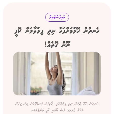
ލައިފްސްޓައިލް
ހެނދުނު ހޭލުމަށްފަހު ނިދި ފިލުވާލަން ކޮފީ
ނޫން ގޮތެއް!
ހެނދުނު ހޭލާ ގޮތަށް ނިދި ފިލުވާލައި، މޯޅިކަން ކަނޑުވާލަން ގިނަ މީހުން
އެންމެ ފުރަތަމަ ވެސް ބޯލަނީ ކޮފީ ތަށްޓެކެވެ....