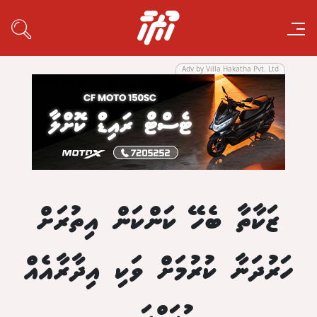
Adv by Villa Hakatha Pvt. Ltd
ޒަކާތާ ބެހޭ ކަންކަން އިތުރަށް
ހަރުދަނާ ކުރުމަށް ވަކި އިދާރާއެއް