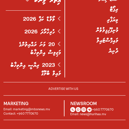
އިތުރު ލިންކް
ރިޕޯޓް
ވޯލްޑް ކަޕް 2026
ވިޔަފާރި
މުނިފޫހިފިލުވުން
ހުރިހާރޯދަ 2026
ލައިފްސްޓައިލް
20 ވަނަ ރައްޔިތުންގެ
ދުނިޔެ
މަޖިލިސް އިންތިޚާބު
2023 ރިޔާސީ އިންތިޚާބު
ލައިވް ބްލޮގް
ADVERTISE WITH US
MARKETING
NEWSROOM
Email:
marketing@mbsnews.mv
+960 7770670
Contact: +960 7770670
Email:
news@hurihaa.mv