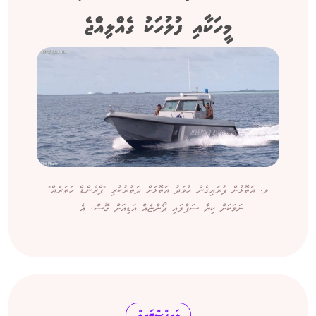
މީހަކާއި ފުލުހަކު ގެއްލިއްޖެ
ލ. އަތޮޅުން ފުރައިގެން ހުވަދު އަތޮޅަށް ދަތުރުކުރި "ފްރެންޑް ހަތަރެއް"
ނަމަކަށް ކިޔާ ސަޕްލައި ދޯންޏެއް އަޑިއަށް ގޮސް، އެ...
ލައިފްސްޓައިލް