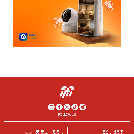
FOLLOW US
ރާއްޖެ މިއަދު