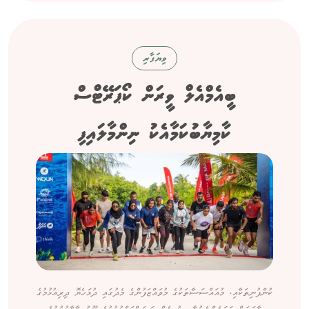
ވިޔަފާރި
ބީއެމްއެލް ވީރަން ކޯޕަރޭޓްސް
ކާމިޔާބުކަމާއެކު ނިންމާލައިފި
ކުންފުނިތަކާއި، މުއައްސަސާތަކުގެ މުވައްޒަފުންގެ މެދުގައި ދުޅަހެޔޮ ދިރިއުޅުމުގެ