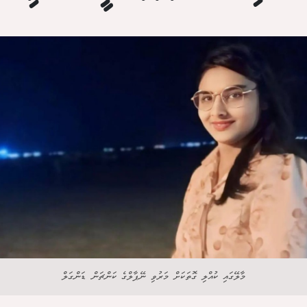
މާލޭގައި ކުއްލި ގޮތަކަށް މަރުވި ނޭޕާލްގެ ކަންޗަން ޑަންގަލް