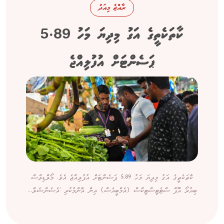
ރާއްޖެ މިއަދު
ކާތަކެތީގެ އަގު މިދިޔަ މަހު 5.89
ޕަސެންޓަށް އުފުލިއްޖެ
ކާތަކެތީގެ އަގު މިދިޔަ މަހު 5.89 ޕަސެންޓަށް އުފުލިއްޖެ އެވެ. މޯލްޑިވްސް
ބިއުރޯ އޮފް ސްޓެޓިސްޓިކްސް (އެމްބީއެސް) އިން އާންމުކުރި 'އެސެންޝަލް...