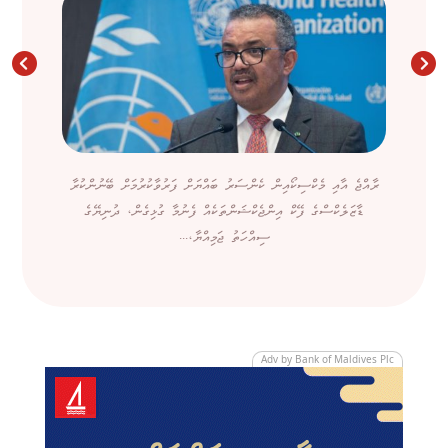
ރާއްޖެ އާއި މެކްސިކޯއިން ކެންސަރު ބައްޔަށް ފަރުވާކުރުމަށް ބޭނުންކުރާ
ޑާޒަލެކްސްގެ ފޭކް އިންޖެކްޝަންތަކެއް ފެނުމާ ގުޅިގެން، ދުނިޔޭގެ
ސިއްހަތު ޖަމިއްޔާ،...
Adv by Bank of Maldives Plc