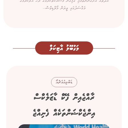
އާދަތައް އަށަގެންނެވުމާއި ގުޅިގެން މަސައްކަތްކުރުމުގެ ރޫހު އާލާކުރުމުގެ
މަގްސަދުގައި ވީރަން މޯލްޑިވްސް...
މަގުބޫލު އާޓިކަލް
ޑަބްލިއުއެޗްއޯ
ރާއްޖެއިން ފޭކް ޑާޒަލެކްސް
އިންޖެކްޝަންތަކެއް ފެނިއްޖެ