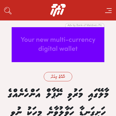
Adv by Bank of Maldives Plc
ރާއްޖެ މިއަދު
މާލޭގައި މަރުވި ނޭޕާލް އަންހެނެއްގެ
ހަށިގަނޑާ ހަވާލުވާނެ މީހަކު ނުވި