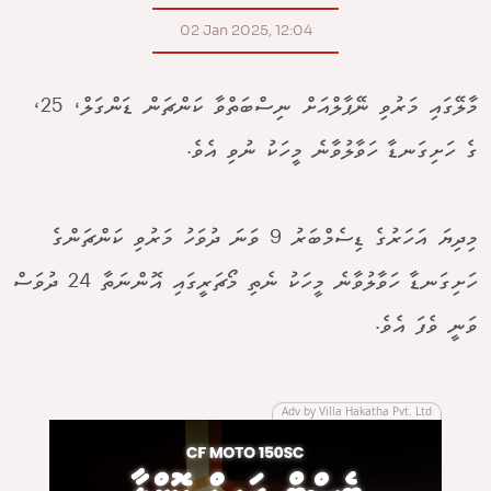
02 Jan 2025, 12:04
މާލޭގައި މަރުވި ނޭޕާލްއަށް ނިސްބަތްވާ ކަންޗަން ޑަންގަލް، 25،
ގެ ހަށިގަނޑާ ހަވާލުވާނެ މީހަކު ނުވި އެވެ.
މިދިޔަ އަހަރުގެ ޑިސެމްބަރު 9 ވަނަ ދުވަހު މަރުވި ކަންޗަންގެ
ހަށިގަނޑާ ހަވާލުވާނެ މީހަކު ނެތި މޯޗަރީގައި އޮންނަތާ 24 ދުވަސް
ވަނީ ވެފަ އެވެ.
Adv by Villa Hakatha Pvt. Ltd