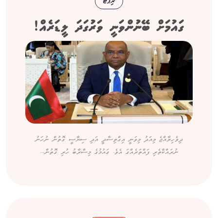
ރިޕޯޓް
ގައުމަށް ބޭނުންވަނީ ވަރުގަދަ ލީޑަރެއް!
ދިވެހިރާއްޖެ މިއަދު މިވަނީ އިގްތިސާދީ އަދި ސިޔާސީ ގޮތުން ނުހަނު
ނުރައްކާތެރި ފައްތަރެއްގަ އެވެ. ގައުމުގެ މިސްރާބު ހުރި ގޮތުން...