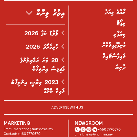
ރާއްޖެ މިއަދު
އިތުރު ލިންކް
ރިޕޯޓް
ވޯލްޑް ކަޕް 2026
ވިޔަފާރި
މުނިފޫހިފިލުވުން
ހުރިހާރޯދަ 2026
ލައިފްސްޓައިލް
20 ވަނަ ރައްޔިތުންގެ
ދުނިޔެ
މަޖިލިސް އިންތިޚާބު
2023 ރިޔާސީ އިންތިޚާބު
ލައިވް ބްލޮގް
ADVERTISE WITH US
MARKETING
NEWSROOM
Email:
marketing@mbsnews.mv
+960 7770670
Contact: +960 7770670
Email:
news@hurihaa.mv