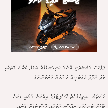
ފުލުހުން ގެންނަދަނީ އޭނާގެ ހަށިގަނޑާމެދު އަމަލު ކުރާނެ ގޮތަކާއި
މެދު ނޭޕާލް އެމްބަސީއާ މަޝްވަރާ ކުރަމުންނެވެ.
ކަންޗަން އައިޖީއެމްއެޗް ހޮސްޕިޓަލުގެ އީއާރަށް ގެނައީ ވަރަށް
ބޮޑަށް ބަނޑުގައި ރިއްސާތީ ކަމަށާއި ހޮސްޕިޓަލަށް ގެނައި