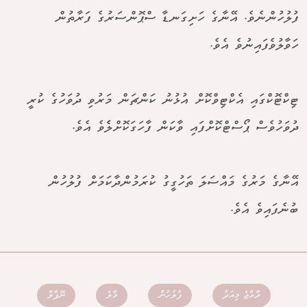
ފުލުހުންނެވެ. އޭނާގެ ހަށިގަނޑާ ސްޕޮންސަރުގެ ފަރާތުން
ހަވާލުވެފައިނުވެ އެވެ.
ޓިކްޓޮކްގައި އެކްޓިވްކޮށް އުޅުނު ކަންޗަން މަރުވި ދުވަހުގެ ކުރީ
ދުވަހުވެސް ޕޯސްޓްކޮށްފައި ވާކަން ފާހަގަކޮށްލެެވެ އެވެ.
އޭނާގެ މަރުގެ މައްސަލަ ތަހުގީގު ކުރަމުންދާކަމަށް ފުލުހުން
ބުނެފައިވެ އެވެ.
ރާއްޖެ މިއަދު
ފުލުހުން
މާލެ
ނޭޕާލް