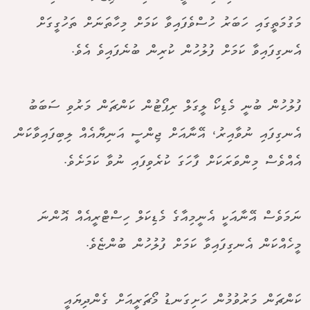
މަގުމަތީގައި ހަބަރު ހުސްވެފައިވާ ކަމަށް މިހާތަނަށް ތަހުގީގަށް
އެނގިފައިވާ ކަމަށް ފުލުހުން ކުރިން ބުނެފައިވެ އެވެ.
ފުލުހުން ބުނީ މެޑިކޯ ލީގަލް ރިޕޯޓުން ކަންޗަން މަރުވި ސަބަބު
އެނގިފައި ނުވާއިރު، އޭނާއަށް ޖިންސީ އަނިޔާއެއް ލިބިފައިވާކަން
އެއްވެސް މިންވަރަކަށް ފާހަގަ ކުރެވިފައި ނުވާ ކަމަށެވެ.
ނަމަވެސް އޭނާއަކީ އެނީމިއާގެ މެޑިކަލް ހިސްޓްރީއެއް އޮންނަ
މީހެއްކަން އެނގިފައިވާ ކަމަށް ފުލުހުން ބުންޏެވެ.
ކަންޗަން މަރުވުމުން ހަށިގަނޑު މޯޗަރީއަށް ގެންދިޔައީ