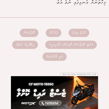
މިހާތަނަށް އެނގިފައި ނުވެ އެވެ.
ރާއްޖެ މިއަދު
ފުލުހުން
ކޮރަޕްޝަން
އެންޓި ކޮރަޕްޝަން ކޮމިޝަން (އޭސީސީ)
އިބްރާހިމް ޝުޖާއު
މަނީ ލޯންޑްރިން
Adv by Villa Hakatha Pvt. Ltd