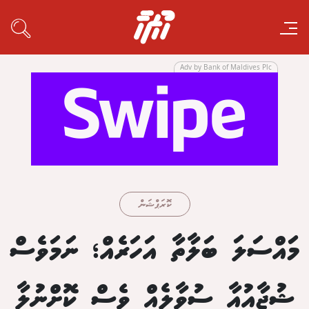
Adv by Bank of Maldives Plc
ކޮރަޕްޝަން
މައްސަލަ ބަލާތާ އަހަރެއް؛ ނަމަވެސް
ޝުޖާއުއާ ސުވާލެއް ވެސް ކޮށްނުލާ