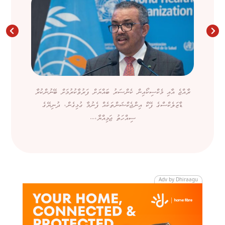
ރާއްޖެ އާއި މެކްސިކޯއިން ކެންސަރު ބައްޔަށް ފަރުވާކުރުމަށް ބޭނުންކުރާ
ޑާޒަލެކްސްގެ ފޭކް އިންޖެކްޝަންތަކެއް ފެނުމާ ގުޅިގެން، ދުނިޔޭގެ
ސިއްހަތު ޖަމިއްޔާ،...
Adv by Dhiraagu