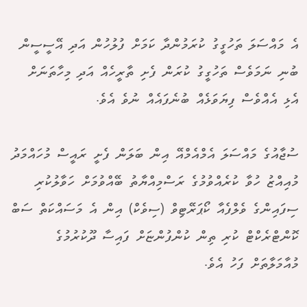
އެ މައްސަލަ ތަހުގީގު ކުރަމުންދާ ކަމަށް ފުލުހުން އަދި އޭސީސީން
ބުނި ނަމަވެސް ތަހުގީގު ކުރަން ފެށި ތާރީހެއް އަދި މިހާތަނަށް
އެޅި އެއްވެސް ފިޔަވަޅެއް ބުނެފައެއް ނުވެ އެވެ.
ސުޖާއުގެ މައްސަލަ އެމްއެމްއޭ އިން ބަލަން ފެށީ ރައީސް މުހައްމަދު
މުއިއްޒު ހުވާ ކުރެއްވުމުގެ ރަސްމިއްޔާތު ބޭއްވުމަށް ހަވާލުކުރި
ސިފައިންގެ ވެލްފެއާ ކޯޕަރޭޓިވް (ސިވެކް) އިން އެ މަސައްކަތް ސަބް
ކޮންޓްރެކްޓް ކުރި ތިން ކުންފުންޏަށް ފައިސާ ދޫކުރުމުގެ
މުއާމަލާތަށް ފަހު އެވެ.