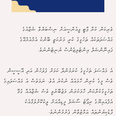
ވެރިކަން ކުރާ ޕާޓީ ޕީއެންސީއަށް ނިސްބަޔްވާ ޝުޖާއުގެ
މައްސަލަތަކެއް ތަހުގީގު ކުރީ މަރުކަޒީ ބޭންކު އެމްއެމްއޭގެ
ފައިނޭންޝަލް އިންޓެލިޖެންސް ޔުނިޓުންނެވެ.
އެ މައްސަލަ ތަހުގީގު ކުރަމުންދާ ކަމަށް ފުލުހުން އަދި އޭސީސީން
ވެސް މީގެ ކުރިން ހާމައެއް ނުކުރެ އެވެ. ނަމަވެސް އެ މައްސަލައިގެ
ތަހުގީގުކުރާކަން ހާމަކުރަން މަޖުބޫރުވީ ވެސް ޝުޖާއުއާ ގުޅޭ
އެފްއައިޔޫގެ ރިޕޯޓު ސޯޝަލް މީޑިއާއަށް ލީކުކޮށްލުމާއެކު
ފާޑުކިޔުންތައް އަމާޒުވާން ފެށުމުންނެވެ.