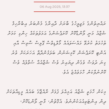
06 Aug 2025, 13:37
ރައްޔިތުންގެ މަޖިލީހުގެ ބާރަށު ދާއިރާގެ މެންބަރު އިބްރާހިމް
ޝުޖާއު މަނީ ލޯންޑާކޮށް ކޮރަޕްޝަންގެ އަމަލުތަކެއް ހިންގި ކަމަށް
ތުހުމަތު ކުރެވޭ މައްސަލައެއް މޯލްޑިވްސް ޕޮލިސް ސާވިސް އާއި
އެންޓި ކޮރަޕްޝަން ކޮމިޝަނުން ބަލަމުންދާތާ އަހަރަކަށް ވުރެ
ގިނަ ދުވަސް ވެގެން ދިޔައިރު ވެސް ޝުޖާއުއާ ސުވާލެއް ވެސް
ކޮށްނުލާކަން ހާމަވެއްޖެ އެވެ.
މިކަން ހާމަވީ ޝުޖާއު އަމިއްލަ ފުޅަށް ރާއްޖޭގެ ބައެއް މީޑިއާތަކަށް
ދިން އިންޓަވިއުއަކުންނެވެ. އެގޮތުން، މާނީ ލޯންޑަކޮށް،