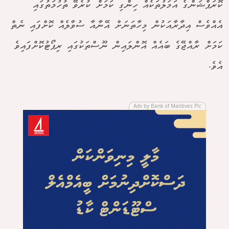
ކޮރަޕްޝަންގެ އަމަލުތަކެއް ހިންގި ކަމަށް ކުރެވޭ ތުހުމަތުގައި
އެއްވެސް އިދާރާއަކުން މިހާތަނަށް އޭނާއާ ސުވާލެއް ކޮށްފައި ނެތް
ކަމަށް ރާއްޖޭގެ ބައެއް އޮންލައިން ނޫސްތަކުގައި ރިޕޯޓުކޮށްފައިވެ
އެވެ.
Adv by Bank of Maldives Plc