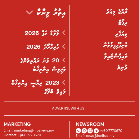
ރާއްޖެ މިއަދު
އިތުރު ލިންކް
ރިޕޯޓް
ވޯލްޑް ކަޕް 2026
ވިޔަފާރި
މުނިފޫހިފިލުވުން
ހުރިހާރޯދަ 2026
ލައިފްސްޓައިލް
20 ވަނަ ރައްޔިތުންގެ
ދުނިޔެ
މަޖިލިސް އިންތިޚާބު
2023 ރިޔާސީ އިންތިޚާބު
ލައިވް ބްލޮގް
ADVERTISE WITH US
MARKETING
NEWSROOM
Email:
marketing@mbsnews.mv
+960 7770670
Contact: +960 7770670
Email:
news@hurihaa.mv