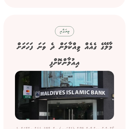
ވިޔަފާރި
މާލޭގެ ގެއެއް ވިއްކާލަން ދެ ވަނަ ފަހަރަށް
އިއުލާންކޮށްފި