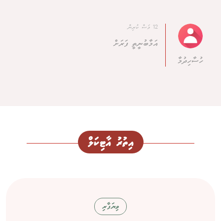
12 މަސް ކުރިން
އަމާބުނީތީ ފަރަށް
ހުސާހިދުމާ
އިތުރު އާޓިކަލް
ވިޔަފާރި