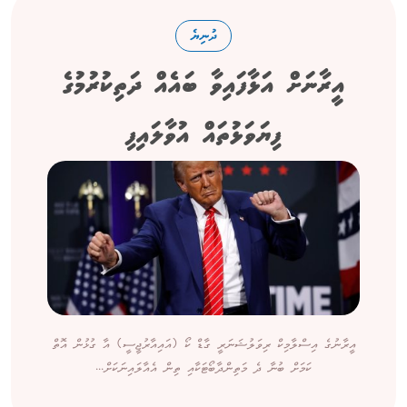
ދުނިޔެ
އީރާނަށް އަޅާފައިވާ ބައެއް ދަތިކުރުމުގެ
ފިޔަވަޅުތައް އުވާލައިފި
އީރާނުގެ އިސްލާމިކް ރިވަލުޝަނަރީ ގާޑް ކޯ (އައިއާރުޖީސީ) އާ ގުޅުން އޮތް
ކަމަށް ބުނާ ދެ މަތިންދާބޯޓަކާއި ތިން އެއާލައިނަކަށް...