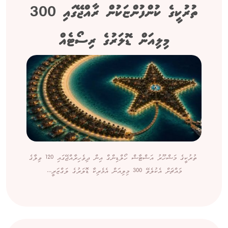
ތުރުކީގެ ކުންފުންޏަކުން ރާއްޖޭގައި 300
މިލިއަން ޑޮލަރުގެ ރިސޯޓެއް
ތުރުކީގެ މަޝްހޫރު އަޝްޓާޝް ހޯލްޑިންގް އިން ދިވެހިރާއްޖޭގައި 120 ވިލާގެ
މައްޗަށް އެކުލެވޭ 300 މިލިއަން އެމެރިކާ ޑޮލަރުގެ ލަގްޒަރީ...