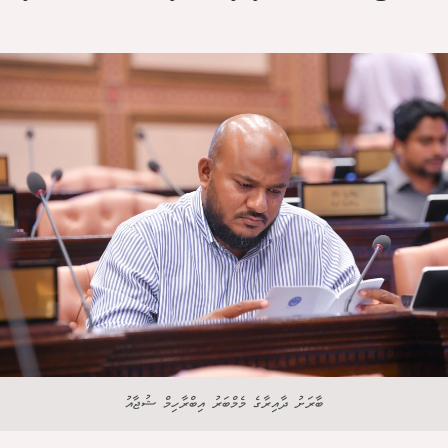
ބާރަށު ދާއިރާގެ މެމްބަރު އިބްރާހިމް ޝުޖާއު