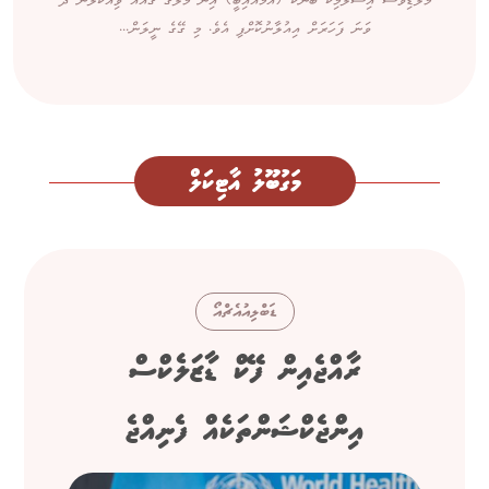
މޯލްޑިވްސް އިސްލާމިކް ބޭންކް (އެމްއައިބީ) އިން މާލޭގެ ގެއެއް ވިއްކާލަން ދެ
ވަނަ ފަހަރަށް އިއުލާނުކޮށްފި އެވެ. މި ގޭގެ ނީލަން...
މަގުބޫލު އާޓިކަލް
ޑަބްލިއުއެޗްއޯ
ރާއްޖެއިން ފޭކް ޑާޒަލެކްސް
އިންޖެކްޝަންތަކެއް ފެނިއްޖެ