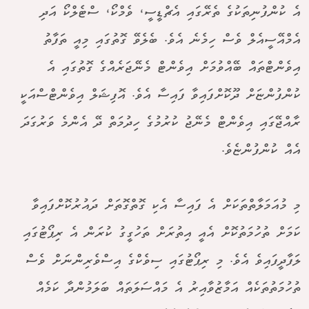
އެ ކުންފުނިތަކުގެ ތެރޭގައި އެޗްޑީސީ، ވެމްކޯ، ސްޓެލްކޯ އަދި
އެމްއޭސީއެލް ވެސް ހިމެނެ އެވެ. ބެލެވޭ ގޮތުގައި މިއީ ތަފާތު
އިވެންޓްތައް ބޭއްވުމަށް އިވެންޓް މެނޭޖަރެއްގެ ގޮތުގައި އެ
ކުންފުންޏަށް ދޫކޮށްފައިވާ ފައިސާ އެވެ. އޮފިޝަލް އިވެންޓްސްއަކީ
ރާއްޖޭގައި އިވެންޓް މެނޭޖު ކުރުމުގެ ހިދުމަތް ދޭ އެންމެ ވަރުގަދަ
އެއް ކުންފުންޏެވެ.
މި މުއަމަލާތްތަކަށް އެ ފައިސާ އެކި ގޮތްގޮތަށް ދައުރުކޮށްފައިވާ
ކަމަށް ތުހުމަތުކޮށް އެއީ އިތުރަށް ތަހުގީގު ކުރަން އެ ރިޕޯޓުގައި
ލަފާދީފައިވެ އެވެ. މި ރިޕޯޓުގައި ސިވެކްގެ އިސްވެރިންނަށް ވެސް
ތުހުމަތުތަކެއް އަމާޒުވާއިރު އެ މައްސަލަތައް ބަލަމުންދާ ކަމެއް