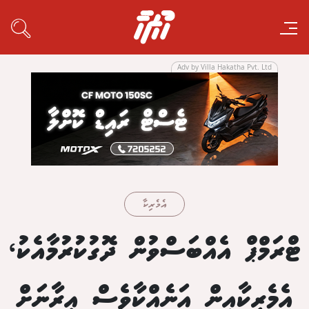
Adv by Villa Hakatha Pvt. Ltd
އެމެރިކާ
ޓްރަމްޕް އެއްބަސްވުން ދޮގުކުރުމާއެކު،
އެމެރިކާއިން އަނެއްކާވެސް އީރާނަށް