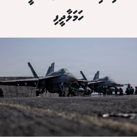
ހަމަލާދީފި