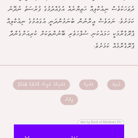
ދުވަހަކުވެސް ނިއުކްލިއާ ހަތިޔާރެއް އުފެއްދުމުގެ ފުރުސަތު ނުދޭނެ
ކަމަށެވެ. ނަމަވެސް އީރާނުން ބުނަމުންދަނީ އެގައުމުގެ ނިއުކްލިއާ
ޕްރޮގްރާމަކީ ހަމައެކަނި ސުލްހަވެރި ބޭނުންތަކަށް ކުރިއަށްގެންދާ
ޕްރޮގްރާމެއް ކަމަށެވެ.
ދުނިޔެ
އެމެރިކާ
އެމެރިކާގެ ރައީސް ޑޮނަލްޑް ޓްރަމްޕް
އީރާން
Adv by Bank of Maldives Plc