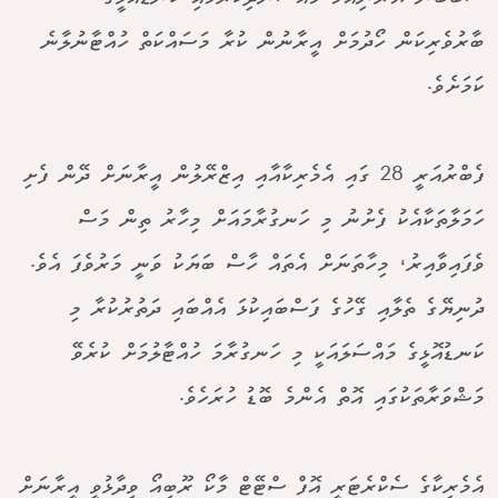
ބާރުވެރިކަން ހޯދުމަށް އީރާނުން ކުރާ މަސައްކަތް ހުއްޓާނުލާނެ
ކަމަށެވެ.
ފެބްރުއަރީ 28 ގައި އެމެރިކާއާއި އިޒްރޭލުން އީރާނަށް ދޭން ފެށި
ހަމަލާތަކާއެކު ފެށުނު މި ހަނގުރާމައަށް މިހާރު ތިން މަސް
ވެފައިވާއިރު، މިހާތަނަށް އެތައް ހާސް ބަޔަކު ވަނީ މަރުވެފަ އެވެ.
ދުނިޔޭގެ ތެލާއި ގޭހުގެ ފަސްބައިކުޅަ އެއްބައި ދަތުރުކުރާ މި
ކަނޑުއޮޅީގެ މައްސަލައަކީ މި ހަނގުރާމަ ހުއްޓާލުމަށް ކުރެވޭ
މަޝްވަރާތަކުގައި އޮތް އެންމެ ބޮޑު ހުރަހެވެ.
އެމެރިކާގެ ސެކްރެޓަރީ އޮފް ސްޓޭޓް މާކޯ ރޫބިއޯ ވިދާޅުވީ އީރާނަށް