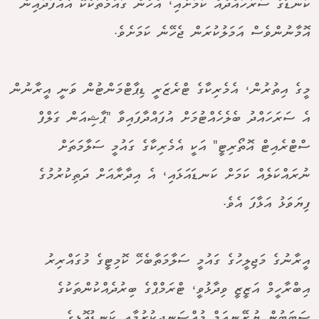
ކަނޑުގެ ސަރަހައްދެއް ކަމަށާއި، އެހެން ގައުމުތަކެކޭ އެއްފަދައިން
އޮމާނުންވެސް އަމަލުކުރަން ޖެހޭނެ ކަމަށެވެ.
މީގެ އިތުރުން، އެމެރިކާގެ ޓްރެޒަރީ ޑިޕާޓްމަންޓުން ވަނީ އީރާނުން
އެ ސަރަހައްދު ބެލެހެއްޓުމަށް އުފައްދާފައިވާ "ޕާޝިއަން ގަލްފް
ސްޓްރެއިޓް އޮތޯރިޓީ" އަކީ އެމެރިކާގެ ގައުމީ ސަލާމަތަށް
ނުރައްކަލެއް ކަމަށް ކަނޑައަޅައި، އެ އިދާރާއަށް ދަތިކުރުމުގެ
ފިޔަވަޅު އަޅާފަ އެވެ.
އީރާނުގެ މަޖިލީހުގެ ގައުމީ ސަލާމަތާބެހޭ ކޮމިޓީގެ މުގައްރިރު
އިބްރާހީމް އަޒީޒީ ވިދާޅުވީ، ޓްރަމްޕްގެ ބިރުދެއްކުންތަކުގެ
ސަބަބުން ޔުރޭނިއަމް މުއްސަނދިކުރުމާއި ކަނޑުއޮޅީގެ