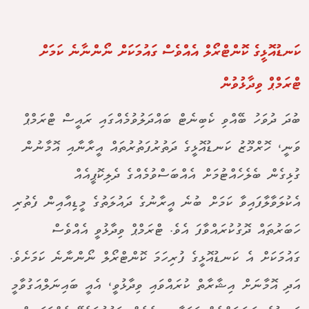
ކަނޑުއޮޅީގެ ކޮންޓްރޯލް އެއްވެސް ގައުމަކަށް ނޯންނާނެ ކަމަށް
ޓްރަމްޕް ވިދާޅުވުން
ބުދަ ދުވަހު ބޭއްވި ކެބިނެޓް ބައްދަލުވުމެއްގައި ރައީސް ޓްރަމްޕް
ވަނީ، ހޮރްމޫޒު ކަނޑުއޮޅީގެ ދަތުރުފަތުރުތައް އީރާނާއި އޮމާނުން
ގުޅިގެން ބެލެހެއްޓުމަށް އެއްބަސްވުމެއްގެ ދެލިކޮޕީއެއް
އެކުލަވާލާފައިވާ ކަމަށް ބުނެ އީރާނުގެ ދައުލަތުގެ މީޑިއާއިން ފެތުރި
ހަބަރުތައް ދޮގުކުރައްވާފަ އެވެ. ޓްރަމްޕް ވިދާޅުވީ އެއްވެސް
ގައުމަކަށް އެ ކަނޑުއޮޅީގެ ފުރިހަމަ ކޮންޓްރޯލް ނޯންނާނެ ކަމަށެވެ.
އަދި އޮމާނަށް އިޝާރާތް ކުރައްވައި ވިދާޅުވީ، އެއީ ބައިނަލްއަގުވާމީ