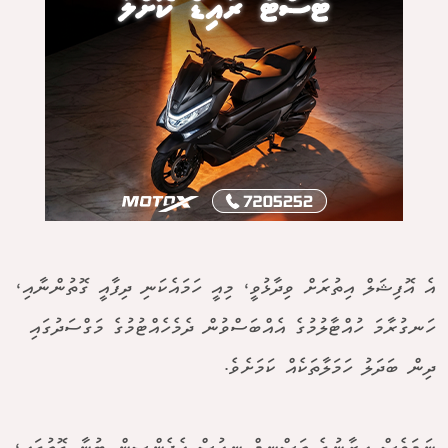
އެ އޮފިޝަލް އިތުރަށް ވިދާޅުވީ، މިއީ ހަމައެކަނި ދިފާއީ ގޮތުންނާއި،
ހަނގުރާމަ ހުއްޓާލުމުގެ އެއްބަސްވުން ދެމެހެއްޓުމުގެ މަގްސަދުގައި
ދިން ބަދަލު ހަމަލާތަކެއް ކަމަށެވެ.