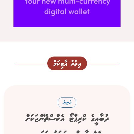
އިތުރު އާޓިކަލް
ދުނިޔެ
ދުބާއީގެ ކްރިޕްޓޯ އެކްސްޗޭންޖަކަށް