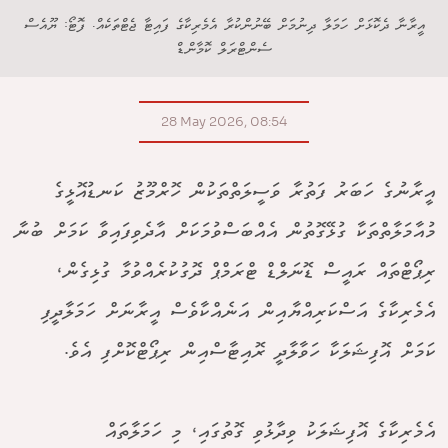
އީރާނާ ދެކޮޅަށް ހަމަލާ ދިނުމަށް ބޭނުންކުރާ އެމެރިކާގެ ފައިޓާ ޖެޓްތަކެއް. ފޮޓޯ: ޔޫއެސް
ސެންޓްރަލް ކޮމާންޑް
28 May 2026, 08:54
އީރާނުގެ ހަބަރު ފަތުރާ ވަސީލަތްތަކުން ހޮރްމޫޒު ކަނޑުއޮޅީގެ
މުއާމަލާތްތަކާ ގުޅޭގޮތުން އެއްބަސްވުމަކަށް އާދެވިފައިވާ ކަމަށް ބުނާ
ރިޕޯޓްތައް ރައީސް ޑޮނަލްޑް ޓްރަމްޕް ދޮގުކުރެއްވުމާ ގުޅިގެން،
އެމެރިކާގެ އަސްކަރިއްޔާއިން އަނެއްކާވެސް އީރާނަށް ހަމަލާދީފި
ކަމަށް އޮފިޝަލަކާ ހަވާލާދީ ރޮއިޓާސްއިން ރިޕޯޓްކޮށްފި އެވެ.
އެމެރިކާގެ އޮފިޝަލަކު ވިދާޅުވި ގޮތުގައި، މި ހަމަލާތައް