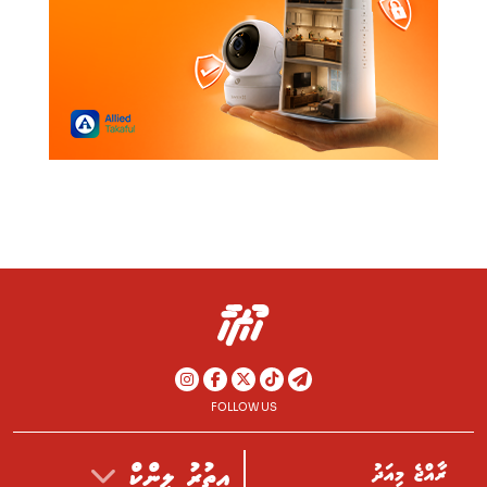
FOLLOW US
ރާއްޖެ މިއަދު
އިތުރު ލިންކް