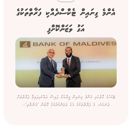
އެންމެ ގިނައިން ޓެކްސްދެއްކި ފަރާތްތަކުގެ
އަގު ވަޒަންކޮށްފި
ޓެކުހުގެ ގޮތުގައި އެންމެ ގިނައިން މީރާއަށް ފައިސާ ދައްކައިފައިވާ ފަރާތްތަށް
ދެނެގަނެ، އެ ފަރާތްތަކުގެ އަގު ވަޒަންކުރުމުގެ ގޮތުން "ރަންލާރި"...