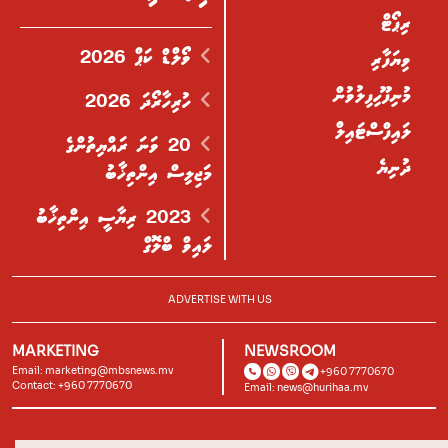
ރިޕޯޓް
ވޯލްޑް ކަޕް 2026
ވިޔަފާރި
މުނިފޫހިފިލުވުން
ހުރިހާރޯދަ 2026
ލައިފްސްޓައިލް
20 ވަނަ ރައްޔިތުންގެ
ދުނިޔެ
މަޖިލިސް އިންތިޚާބު
2023 ރިޔާސީ އިންތިޚާބު
ލައިވް ބްލޮގް
ADVERTISE WITH US
MARKETING
NEWSROOM
Email:
marketing@mbsnews.mv
+960 7770670
Contact: +960 7770670
Email:
news@hurihaa.mv