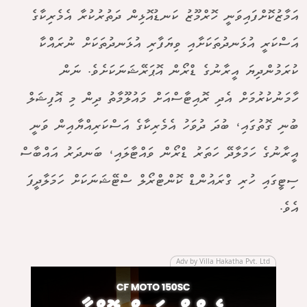
އަމާޒުކޮށްފައިވަނީ ހޮރްމޫޒު ކަނޑުއޮޅިން ދަތުރުކުރާ އެމެރިކާގެ
އަސްކަރީ އުޅަނދުތަކަށާއި ވިޔަފާރި އުޅަނދުތަކަށް ނުރައްކާ
ކުރަމުންދިޔަ އީރާނުގެ ޑްރޯން އޮޕަރޭޝަނަކަށެވެ. ނަން
ހާމަނުކުރުމަށް އެދި ރޮއިޓާސްއަށް މައުލޫމާތު ދިން މި އޮފިޝަލް
ބުނި ގޮތުގައި، ބުދަ ދުވަހު އެމެރިކާގެ އަސްކަރިއްޔާއިން ވަނީ
އީރާނުގެ ހަމަލާދޭ ހަތަރު ޑްރޯން ވައްޓާލައި، ބަނދަރު އައްބާސް
ސިޓީގައި ހުރި ގްރައުންޑް ކޮންޓްރޯލް ސްޓޭޝަނަކަށް ހަމަލާދީފަ
އެވެ.
Adv by Villa Hakatha Pvt. Ltd