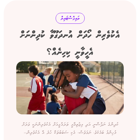
ލައިފްސްޓައިލް
އެކުވެރިން ހޯދަން އުނދަގޫވާ ކުދިންނަށް
އެހީވާނީ ކިހިނެއް؟
ކުދިންގެ ނަފްސާނީ އަދި އިޖުތިމާއީ ތަރައްގީއަށް އެކުވެރިންނަކީ ވަރަށް
މުހިންމު ބައެކެވެ. ނަމަވެސް، އެކި ސަބަބުތަކާ ހުރެ އާ އެކުވެރިން...