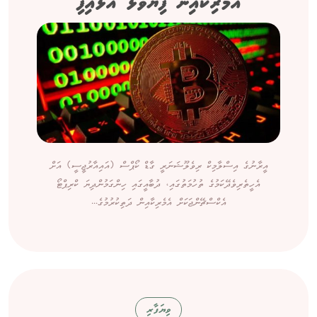
އެމެރިކާއިން ފިޔަވަޅު އަޅައިފި
އީރާނުގެ އިސްލާމިކް ރިވެލޫޝަނަރީ ގާޑް ކޯޕްސް (އައިއާރުޖީސީ) އަށް
އެހީތެރިވެދޭކަމުގެ ތުހުމަތުގައި، ދުބާއީގައި ހިންގަމުންދިޔަ ކްރިޕްޓޯ
އެކްސްޗޭންޖަކަށް އެމެރިކާއިން ދަތިކުރުމުގެ...
ވިޔަފާރި