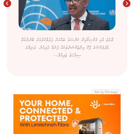
ރާއްޖެ އާއި މެކްސިކޯއިން ކެންސަރު ބައްޔަށް ފަރުވާކުރުމަށް ބޭނުންކުރާ
ޑާޒަލެކްސްގެ ފޭކް އިންޖެކްޝަންތަކެއް ފެނުމާ ގުޅިގެން، ދުނިޔޭގެ
ސިއްހަތު ޖަމިއްޔާ،...
Adv by Dhiraagu