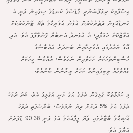
ނަމަވެސް އީރާނުގެ ތަސްނީމް ނިއުސް އެޖެންސީން ބުނާ ގޮތުގައި،
އިސްލާމިކް ރިވަލޫޝަނަރީ ގާޑްސްގެ ކަނޑުގެ ސިފައިން ވަނީ އެ
ކަނޑުއޮޅިން ދަތުރުކުރަން އުޅުނު އެމެރިކާގެ ތެޔޮ ޓޭންކަރަކަށް
އަމާޒުކޮށް ހަމަލާދީ، އެ އުޅަނދު އަނބުރާ ފޮނުވާލާފަ އެވެ. އަދި
އޭގެ ރައްދުގައި އެމެރިކާއިން ބަނދަރު އައްބާސްގެ
ހުސްބިންތަކަކަށް ހަމަލާދިން ނަމަވެސް، އެއްވެސް މީހަކަށް
ގެއްލުމެއް ލިބިފައިނުވާ ކަމަށް އީރާނުން ބުނެއެވެ.
މި ހަމަލާތަކާ ގުޅިގެން ތެލުގެ އަގު ވަނީ އުފުލިފަ އެވެ. ބުދަ ދުވަހު
ތެލުގެ އަގު %5 ދަށަށް ދިޔަ ނަމަވެސް، ބުރާސްފަތި ދުވަހު
އޭޝިއާގެ ބާޒާރުގައި ތެޔޮ ފީފާއެއްގެ އަގު ވަނީ 90.38 ޑޮލަރަށް
އަރާފަ އެވެ.