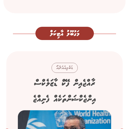
މަގުބޫލު އާޓިކަލް
ޑަބްލިއުއެޗްއޯ
ރާއްޖެއިން ފޭކް ޑާޒަލެކްސް
އިންޖެކްޝަންތަކެއް ފެނިއްޖެ