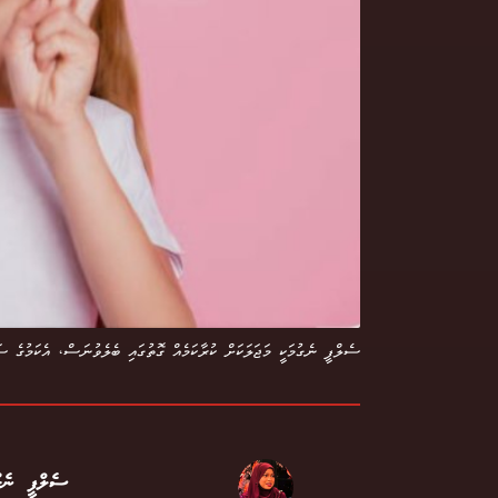
ސެލްފީ ނެގުމަކީ މަޖަލަކަށް ކުރާކަމެއް ގޮތުގައި ބެލެވުނަސް، އެކަމުގެ
ސެލްފީ ނެ