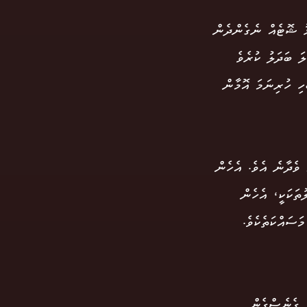
ޅު ޝޮޓެއް ނެގެންދެން
ަ ބަދަލު ކުރެވެ
ހި ހުރިނަމަ އޮމާން
ް ވެދާނެ އެވެ. އެހެން
ތަކަކީ، އެހެން
ަސައްކަތެކެވެ.
ް ގެނެސްގެން