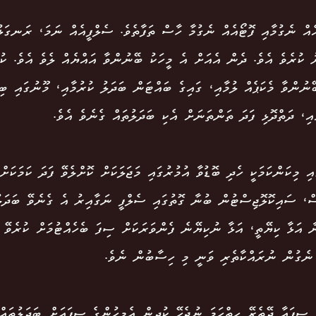
ެއް ނެގުމާއި ފޮޓޯއެއް ނެގުމާ ހާސް ތަފާތެވެ. ސެލްފީއެއް ނަމަ، ރަނގަ
ު ކުރެވެ އެވެ. ދެން އެއަށް އެ މީހަކު ބޭނުންވާ އައްޔެއް ލެވެ އެވެ. ކުލ
ޭނުންވާ މެކަޕެއް ލުމާއި، ގައިގެ ބައްޓަން ބަދަލު ކުރުމާއި، މޫނުގައި ބި
ާއި، ދަތްދޮޅި ފަދަ ތަންތަނަށް އެކި ބަދަލުތައް ގެނެވެ އެވެ.
އި މިކަންކަމަކީ ހެދި ބޮޑުވާ އުމުރުގައި މަޖަލަކަށް ކޮށްލެވޭ ފަދަ ކަމަކަށ
ް، ސައިކޮލޮޖިސްޓުން ބުނާ ގޮތުގައި ސެލްފީ ނަގާއިރު އެ ގެނެވޭ ބަދަލު
ާ އަޅާ ކިޔޭތީ، އަޅާ ނުކިޔޭނެ ފެންވަރަކަށް ސިފަ ބެހެއްޓުމަށް ކުރެވޭ މ
ނެގުން ނުރައްކާތެރި ވަނީ މި ހިސާބުން ނެވެ.
ަ ސިފައާ ދޭތެރޭ ހިތްހަމަ ނުޖެހޭ ކުދިން އެމީހުންގެ ސިފައަށް ބަދަލުތައ