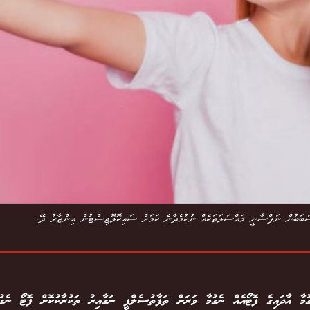
 ސަބަބުން ނަފްސާނީ މައްސަލަތަކެއް ނުކުމެދާނެ ކަމަށް ސައިކޮލޮޖިސްޓުން އިންޒާރު ދޭ.
ގުމާ އާދައިގެ ފޮޓޯއެއް ނެގުމާ ވަރަށް ތަފާތު. ސެލްފީ ނަގާއިރު ތަކުރާކުކޮށް ފޮޓޯ ނެގުމަ