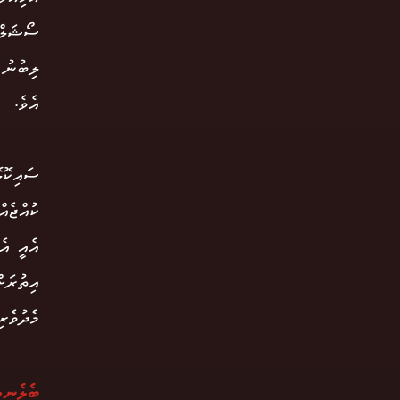
ސޯޝަލް 
ލިބުނު 
އެވެ.
ސައިކޮލ
ކުއްޖެއ
އެއީ އެ
އިތުރަށ
މެދުވެރ
ބެލެނިވ