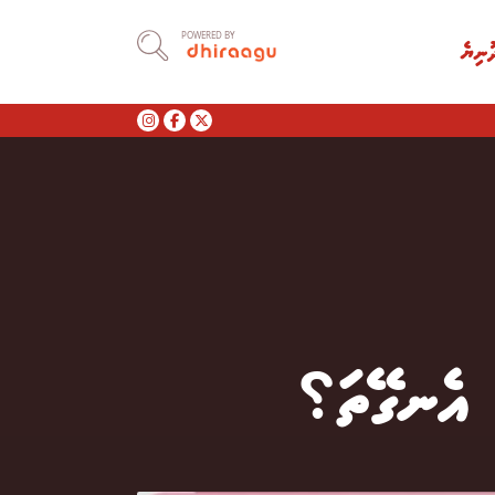
POWERED BY
ުނިޔެ
 އެނގޭތަ؟