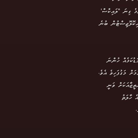
މެ ގިނަ "ލައިކްސް'
އިކޮލޮޖިސްޓުން ބުނެ
ޑުކަމެއް ހުންނަ
ށް މަގުފަހިވެ އެވެ.
ތީޖާއަކަށް ވަނީ
ެ ހާލަތު
.