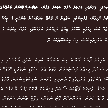
ިކަމަކީ ފަހަރުގައި މަޖަލަށް ކުރެވޭ ކަމަކަށް ވެދާނެ. ނަމަވެސް ސައިކޮލޮޖިސްޓުން ބުނާގޮތުގައި 
ަމެއް ޖެހިދާނެ. އެހެނީ ސެލްފީ ނަގާއިރު އެ ގެނެވޭ ބަދަލުތަކުން ބުނެދެނީ އެ މީހަކު ހ
ުޖެހޭ ކަން. މިކަމަކީ ހާއްސަކޮށް ޓީނޭޖް ކުދިންނަށް ނުރައްކާތެރި ކަމެއް. މިކަމުން އެ ކު
ިސްޓުން ބެލެނިވެރިންނަށް، ގިނަ އިރުޝާދުތަކެއް ދޭ.
ި އަމިއްލަ ފޯނެއް އޮންނަ ގިނަ އަންހެން ކުދިން ސެލްފީ ނެގުމުގައި ގިނ
ް ސޯޝަލް މީޑިއާގެ ޕޯސްޓްތަކުން ހާމަވެ އެވެ. ސެލްފީ ނެގުމަކީ "ކޫލް" ކަ
ް، އެކަމުގައި ފޮރުވިފައިވާ އަނދިރި ފަރާތެއް ސައިކޮލޮޖިސްޓުން ފާހަގަ ކ
ި ކަމެވެ. ފުރިހަމަ ފޮޓޯއެއް ސޯޝަލް މީޑިއާއަށް ދޫކޮށްލުމުގެ ބޭނުމުގަ އެވ
ް މޭކަޕް ކުރުން، ތަކުރާރުކޮށް ފޮޓޯ ނެގުން، ފިލްޓާ ބޭނުން ކުރުމުން އ