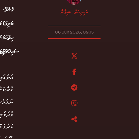
ގެނެވޭ. މ
އައިމިނަތު ޝިފާނާ
ބަލިމަޑުކ
06 Jun 2026, 09:15
ހިތްހަމަނ
ސައިކޮލޮޖ
އަތުގައ
ކުރާކަނ
ނަމަވެސ
ވާދަވެރ
ކުރުމަށ