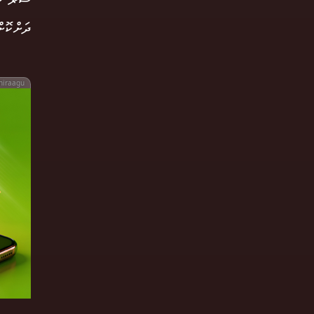
ސޫރަ ހު
ދަށްކޮށް
hiraagu