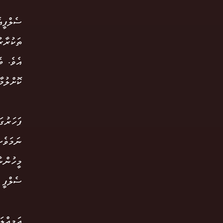
ސެލްފީއ
ތަކުރާރ
އެވެ. ބ
ކޮށްލުމ
ފަހަރުގަ
ނަމަވެސ
މީހުންނ
ސެލްފީ 
އަމިއްލ