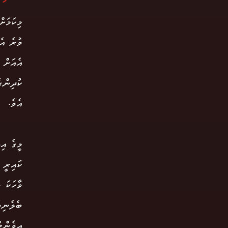
މިކަމަށ
ވުރެ އެ
އެއަށް 
ކުދިންގ
އެވެ.
މީގެ އި
ކައިރީ 
ވާހަކަ 
ބެލެނިވ
އިވެންޓ