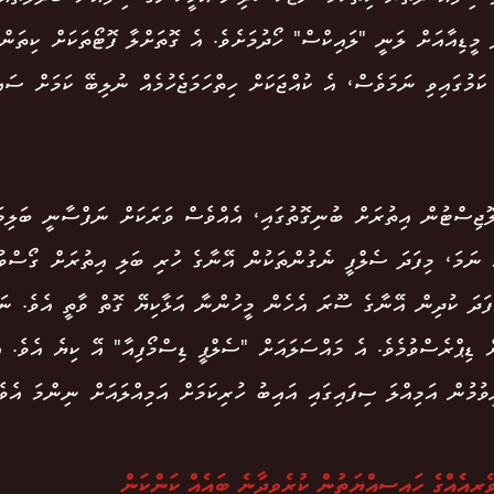
މީޑިއާއަށް ލަނީ "ލައިކްސް" ހޯދުމަށެވެ. އެ ގޮތަށްލާ ފޮޓޯތަކަށް ކިތަން
ކަމުގައިވި ނަމަވެސް، އެ ކުއްޖަކަށް ހިތްހަމަޖެހުމެއް ނުލިބޭ ކަމަށް ސަ
ޮޖިސްޓުން އިތުރަށް ބުނިގޮތުގައި، އެއްވެސް ވަރަކަށް ނަފްސާނީ ބަލިމަ
ް ނަމަ، މިފަދަ ސެލްފީ ނެގުންތަކުން އޭނާގެ ހުރި ބަލި އިތުރަށް ގޯސްވުމަ
ފަދަ ކުދިން އޭނާގެ ސޫރަ އެހެން މީހުންނާ އަޅާކިޔޭ ގޮތް ވާތީ އެވެ. ނަ
ް ޑިޕްރެސްވުމެވެ. އެ މައްސަލައަށް "ސެލްޕީ ޑިސްމޯފިއާ" އޭ ކިޔެ އެވެ. އ
ިވުމުން އަމިއްލަ ސިފައިގައި އައިބު ހުރިކަމަށް އަމިއްލައަށް ނިންމަ އެވެ
ެރިއެއްގެ ހައިސިއްޔަތުން ކުރެވިދާނެ ބައެއް ކަންކަން