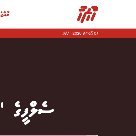
ރާއްޖެ
07 އޯގަސްޓް 2026
·
ހުކުރު
|
ސެލްފީގެ "