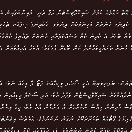
ް އޮތް ހައްލެއް ކަމަށް ސައިކޮލޮޖިސްޓުން ލަފާ ދެނީ، މައިންބަފައިން އެ
 ކުދިންގެ ހުނަރަށް މުހިންމުކަން ދިނުމެވެ. އެކުދިންގެ ސިފައަށް ތައުރީ
ވުރެ ބޮޑަށް އެ ކުދިން ކުރާ މަސައްކަތަށާއި ހުނަރަށް ތައުރީފު ކުރުމެވ
ެ ހުނަރު ތަރައްގީވަމުންދާ ކަން ބޮޑަށް ފާހަގަވެ، އެކަމާ އަމިއްލައަށް ފ
ތުރުން، ބެލެނިވެރިޔާ އަކީ ސޯޝަލް މީޑިއާއަށް ފޮޓޯ ލާ މީހެއް ނަމަ، އެ
ނުދެއްކުމަށް ސައިކޮލޮޖިސްޓުން ލަފާދެ އެވެ. އަދި ސޯޝަލް މީޑިއާއިން ފެ
ވެސް ކުދިންނާ ހިއްސާ ނުކުރުމަށް އެ ފަރާތުން އެދެ އެވެ. މީގެ އިތުރުނ
ެރިޔާގެ ފޮޓޯއެއް ތަކުރާރުކޮށް ނަގަން ނުބުނުމެވެ. އެއްވެސް އިވެންޓަކ
ް އެއްކޮށް ކެމެރާ ކުރަން ނުބުނުމެވެ. މުޅި ހަފްލާއެއް ކޮށް ވީޑިއޯކުރަ