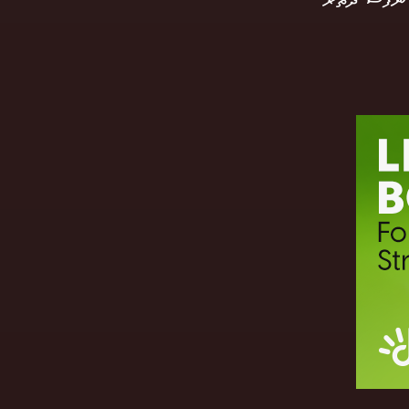
 ނަފްސާ ދޭތެރޭ