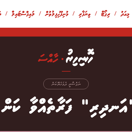
 މިއަދު
/
ރިޕޯޓް
/
ވިޔަފާރި
/
މުނިފޫހިފިލުވުން
/
ލައިފްސްޓައިލް
/
ދ
ނަފްސާނީ ދުޅަހެޔޮކަން
އަނދިރި" ފަރާތެއްވާ ކަން