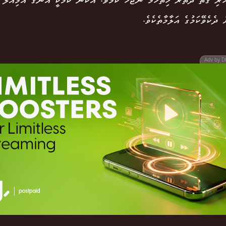
ރި ގޮތާ ދޭތެރޭ ހިތްހަމަ ނުޖެހޭ ކަމެވެ. އެކަން ކަމަކީ އޭނާގެ އަމިއްލަ
 ދެކެވޭކަމުގެ އަލާމާތެކެވެ.
Adv by D