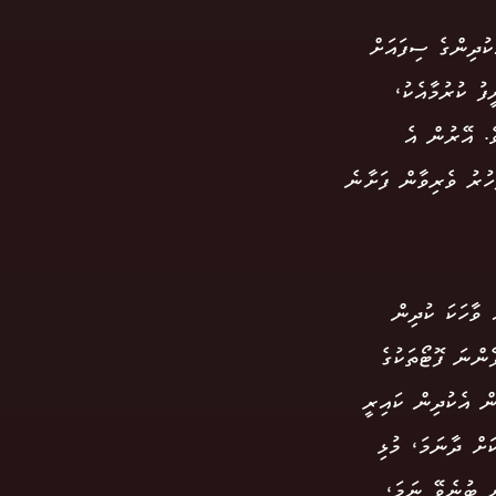
ކުދިންގެ ސިފައަށް
ފު ކުރުމާއެކު،
ެ. އޭރުން އެ
ަހުރު ވެރިވާން ފަށާނެ
 ވާހަކަ ކުދިން
ންނަ ފޮޓޯތަކުގެ
ް އެކުދިން ކައިރީ
ަށް ދާނަމަ، މުޅި
ން ބުނެވޭ ނަމަ،