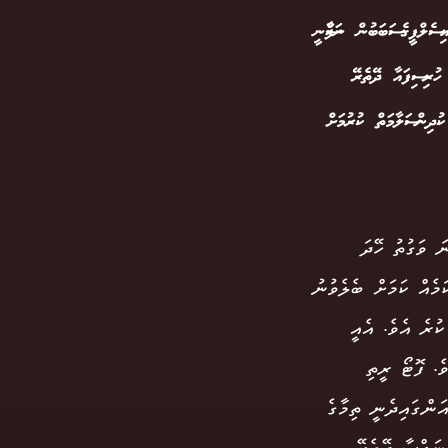
ސެލްފީގެ ސަބަބުން ނަފްސާނީ
ުރި ސިފައާ ދޭތެރޭ
ދިން ސަލާމަތް ކުރުމަށް
ަ ވަގުތު ހޭދަ
މެއް ކަމަށް ބެލެވުނު
ުރެ އެވެ. އެއީ
ެ. ފޮޓޯ ރީތި
ަންގައިދެނީ ތިމާގެ