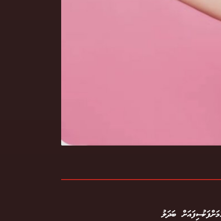
ށްފަހު ސިފައަށް ބަދަލު