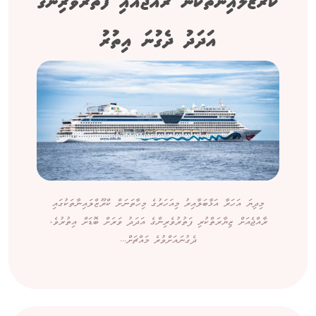
ކްރޫޒްލައިނާތަކުން ރާއްޖެއައި ފަތުރުވެރިންގެ
އަދަދު ދެގުނަ އިތުރު
މިދިޔަ އަހަރާ އަޅާބަލާއިރު މިއަހަރުގެ މިހާތަނަށް ކްރޫޒްލައިނާތަކުގައި
ރާއްޖެއަށް ޒިޔާރަތްކުރި ފަތުރުވެރިންގެ އަދަދު ވަރަށް ބޮޑަށް އިތުރުވެ،
ދެގުނައަށްވުރެ މައްޗަށް...