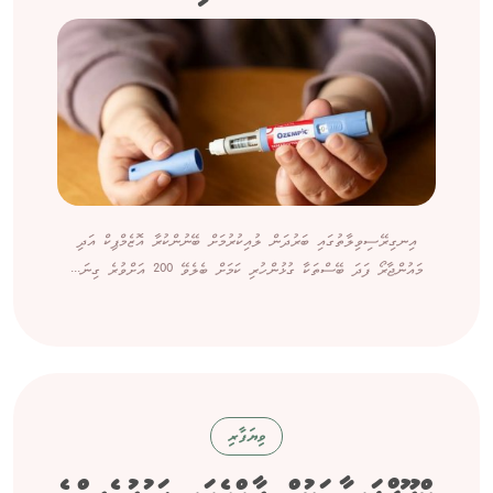
އިނގިރޭސިވިލާތުގައި ބަރުދަން ލުއިކުރުމަށް ބޭނުންކުރާ އޮޒެމްޕިކް އަދި
މައުންޖާރޯ ފަދަ ބޭސްތަކާ ގުޅުންހުރި ކަމަށް ބެލެވޭ 200 އަށްވުރެ ގިނަ...
ވިޔަފާރި