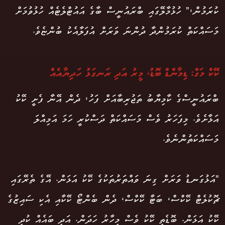
ކުރަމުން،" ހުޅުމާލޭގައި ބްރައުނީސް ބާގެ އައުޓްލެޓެއް ހުޅުވުމަށް
މަސައްކަތް ކުރަމުންދާ ދުންނަ ވަރަށް އުފަލާއެކު ބުންޏެވެ.
ކޭކް މަގް: ޑިމާންޑް ބޮޑު، މީރު އަދި ރަނގަޅު ހަދިޔާއެއް
ބްރައުނީސްގެ ކާމިޔާބު ތަޖުރިބާއަށް ފަހު، ދެން އޭނާ ފެށީ ކޭކު
އަޅާށެވެ. މިފަހަރު ވެސް މަސައްކަތް ދަސްކުރީ ހަމަ އަމިއްލަ
މަސައްކަތުންނެވެ.
"އަޅުގަނޑު ވަރަށް ގިނަ ވައްތަރުތަކުގެ ކޭކު އަޅަން. އޭގެ ތެރޭގައި
ޗޮކުލެޓް ކޭކްސް، ބަޓާ ކޭކްސް، ދެން ބެންޓޯ ކޭކާއި އެކި ސައިޒުގެ
ކޭކު އަޅަން. ބޮޑެތި ކޭކު ވެސް މިހާރު ހަދަން. އަދި ބައެއް ކުދި