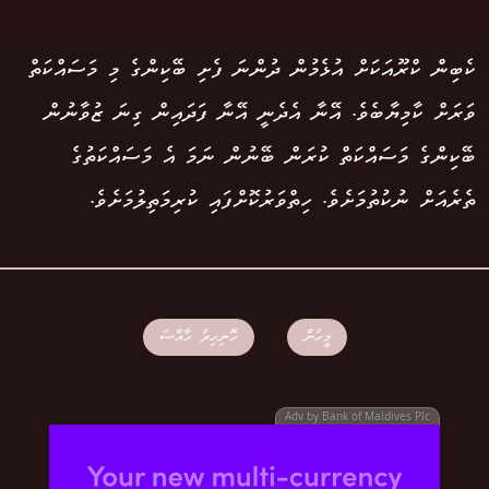
ކެބިން ކްރޫއަކަށް އުޅެމުން ދުންނަ ފެށި ބޭކިންގެ މި މަސައްކަތް
ވަރަށް ކާމިޔާބެވެ. އޭނާ އެދެނީ އޭނާ ފަދައިން ގިނަ ޒުވާނުން
ބޭކިންގެ މަސައްކަތް ކުރަން ބޭނުން ނަމަ އެ މަސައްކަތުގެ
ތެރެއަށް ނުކުތުމަށެވެ. ހިތްވަރުކޮށްފައި ކުރިމަތިލުމަށެވެ.
މީހުން
ހޮނިހިރު ހާއްސަ
Adv by Bank of Maldives Plc