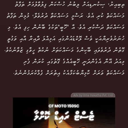
ތިބިއިރު، ސިކުނޑިއަށް ލިބުނު ހުސްކަން ފިލުވާލުމަށް ތަފާތު
މަސައްކަތް ކުރި އެވެ. ރަސްމީ މަސައްކަތާ ދުރުވެލާ، މުޅިން ތަފާތު
މަސައްކަތް ދަސްކުރި އެވެ. އާ "ހޮބީ"ތަކުގެ ބޭނުން ހިފި އެވެ. މި
ހުނަރުވެރިޔާއަކީ ވެސް ލޮކްޑައުންގައި އަމިއްލަ ދާއިރާ އާއި ވަގުތީ
ގޮތުން ދުރުވެލައި ބޭކިންގެ މަސައްކަތަށް ނުކުތް ހީވާގި ޒުވާނެކެވެ.
މިއަދު އޭނާ އެގެންދަނީ ހޮބީއެއްގެ ގޮތުގައި ކުރަން ފެށި
މަސައްކަތް ވަރަށް ކާމިޔާބުކަމާއެކު އިތުރަށް ފުޅާކުރަމުންނެވެ.
Adv by Villa Hakatha Pvt. Ltd