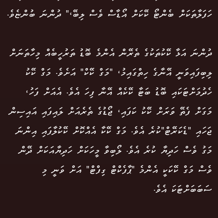
ހަފަލާތަކަށް ބެންޓޯ ކޭކަށް އޯޑާސް ވެސް ލިބޭ،" ދުންނަ ބުންޏެވެ.
ދުންނަ އަޅާ ކޭކުތަކުގެ ތެރޭން އެންމެ ބޮޑު ތަރުހީބެއް މިހާތަނަށް
ލިބިފައިވަނީ އޭނާގެ ހިތްގައިމު، "މަގް ކޭކް" އަށެވެ. މަގް ކޭކު
ހެދުމަށްޓަކައި ބޮޑު ބަޓާ ކޭކެއް އޭނާ ފިހަ އެވެ. އެއަށް ފަހު،
މަގަށް ފެތޭ ވަރަށް ކޭކު ކަފައި، ޖޯޑުގެ ތެރެއަށް ލައިފައި އައިސިން
ޖަހައި "ޑެކަރޭޓް"ކުރެ އެވެ. މަގް ކޭކާ އެއްކޮށް ކޭކުލާފައި އިންނަ
މަގު ވެސް ހަދިޔާ ކުރެ އެވެ. ލޯބިވާ މީހަކަށް ހަދިޔާއަކަށް ދޭން
ވެސް މަގް ކޭކަކީ އެންމެ "ޕާފެކްޓް ގިފްޓް" އަށް ވަނީ މި
ސަބަބަށްޓަކަ އެވެ.