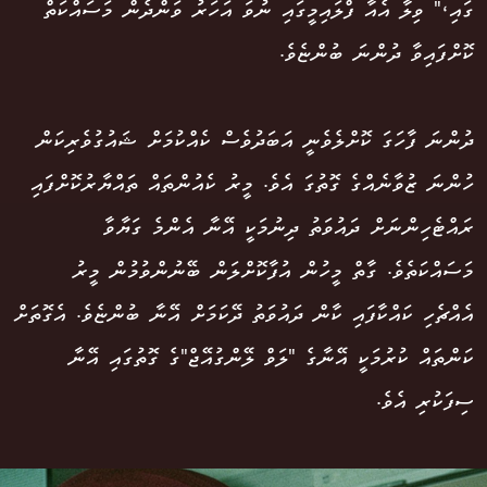
ގައި،" ވިލާ އެއާ ފްލައިމީގައި ނުވަ އަހަރު ވަންދެން މަސައްކަތް
ކޮށްފައިވާ ދުންނަ ބުންޏެވެ.
ދުންނަ ފާހަގަ ކޮށްލެވެނީ އަބަދުވެސް ކެއްކުމަށް ޝައުގުވެރިކަން
ހުންނަ ޒުވާނެއްގެ ގޮތުގަ އެވެ. މީރު ކެއުންތައް ތައްޔާރުކޮށްފައި
ރައްޓެހިންނަށް ދައުވަތު ދިނުމަކީ އޭނާ އެންމެ ގަޔާވާ
މަސައްކަތެވެ. ގާތް މީހުން އުފާކޮށްލަން ބޭނުންވުމުން މީރު
އެއްޗެހި ކައްކާފައި ކާން ދައުވަތު ދޭކަމަށް އޭނާ ބުންޏެވެ. އެގޮތަށް
ކަންތައް ކުރުމަކީ އޭނާގެ "ލަވް ލޭންގުއޭޖް"ގެ ގޮތުގައި އޭނާ
ސިފަކުރި އެވެ.