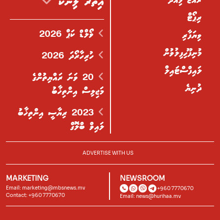
އިތުރު ލިންކް
ރިޕޯޓް
ވޯލްޑް ކަޕް 2026
ވިޔަފާރި
މުނިފޫހިފިލުވުން
ހުރިހާރޯދަ 2026
ލައިފްސްޓައިލް
20 ވަނަ ރައްޔިތުންގެ
ދުނިޔެ
މަޖިލިސް އިންތިޚާބު
2023 ރިޔާސީ އިންތިޚާބު
ލައިވް ބްލޮގް
ADVERTISE WITH US
MARKETING
NEWSROOM
Email:
marketing@mbsnews.mv
+960 7770670
Contact: +960 7770670
Email:
news@hurihaa.mv