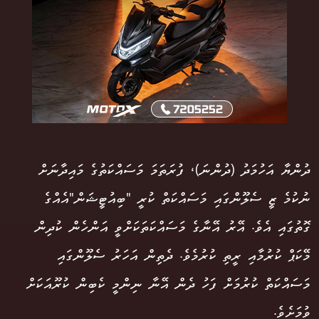
ދުންޔާ އަހުމަދު (ދުންނަ)، ފުރަތަމަ މަސައްކަތުގެ މައިދާނަށް
ނުކުމެ ޒީ ސެލޫންގައި މަސައްކަތް ކުރީ "ބިއުޓީޝަން"އެއްގެ
ގޮތުގައި އެވެ. އޭރު އޭނާގެ މަސައްކަތަކަށްވީ އަންހެން ކުދިން
މޭކަޕް ކުރުމާއި ރީތި ކުރުމެވެ. ދެތިން އަހަރު ސެލޫންގައި
މަސައްކަތް ކުރުމަށް ފަހު ދެން އޭނާ ނިންމީ ކެބިން ކުރޫއަކަށް
ވުމަށެވެ.