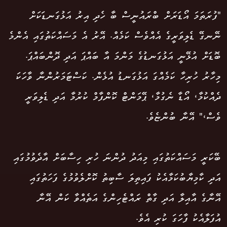
"ފުރަތަމަ އޯޑަރަށް ބްރައުނީސް ބާ ހެދި އިރު އަޅުގަނޑަކަށް
ނޭނގޭ ޑެލިވަރީގެ އެއްވެސް ކަމެއް. އޭރު އެ މަސައްކަތުގައި އެންމެ
ބޮޑަށް އުޅޭނީ އަޅުގަނޑުގެ މަންމަ އާ ބައްޕަ އަދި ދޮންބައްޕަ.
މިހާރު ހުރިހާ ކަމެއްގަ އަޅުގަނޑު އުޅެން. ކަސްޓަމަރުންނާ ވާހަކަ
ދެއްކުމާ، އޯޑާ ނެގުމާ، ޕޭމަންޓް ކޮންފާމް ކުރުމާ އަދި ޑެލިވަރީ
ވެސް،" އޭނާ ބުންޏެވެ.
ބޭކަރީ މަސައްކަތުގައި މިއަދު ދުންނަ ހުރި ހިސާބަށް އާދެވުމުގައި
އަދި ކާމިޔާބުކަމާއެކު ފައިތިލަ ސާބިތު ކޮށްލެވުމުގެ ފަހަތުގައި
އޭނާގެ އާއިލާ އަދި ގާތް ރައްޓެހިންގެ އަތެއްވާ ކަން އޭނާ
އުފަލާއެކު ފާހަގަ ކުރި އެވެ.