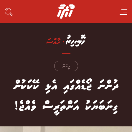
މީހުން
ދުންނަ ޖޯޑެއްގައި އެޅި ކޭކަކުން
ގިނަބަޔަކު އަންތަރީސް ވެއްޖެ!