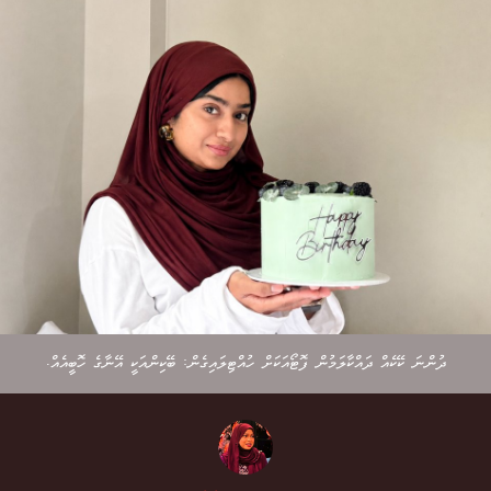
ދުންނަ ކޭކެއް ދައްކާލަމުން ފޮޓޯއަކަށް ހުއްޓިލައިގެން: ބޭކިންއަކީ އޭނާގެ ހޮބީއެއް.