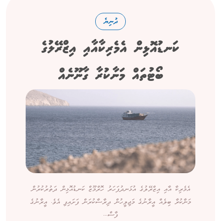
ދުނިޔެ
ކަނޑުއޮޅިން އެމެރިކާއާއި އިޒްރޭލުގެ
ބޯޓުތައް މަނާކުރާ ގާނޫނެއް
އެމެރިކާ އާއި އިޒްރޭލުގެ އުޅަނދުފަހަރު ހޮރްމޫޒް ކަނޑުއޮޅިން ދަތުރުކުރުން
މަނާކުރާ ބިލެއް އީރާނުގެ މަޖިލީހުން ދިރާސާކުރަން ފަށައިފި އެވެ. އީރާނުގެ
ފާސް...