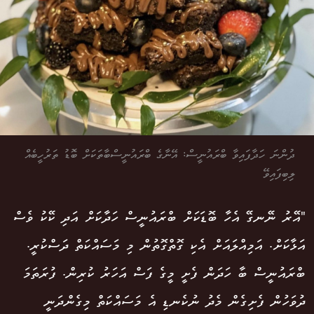
ދުންނަ ހަދާފައިވާ ބްރައުނީސް: އޭނާގެ ބްރައުނީސްބާތަކަށް ބޮޑު ތަރުހީބެއް
ލިބިފައިވޭ
"އޭރު ނޭނގޭ އެހާ ބޮޑަކަށް ބްރައުނީސް ހަދާކަށް އަދި ކޭކު ވެސް
އަޅާކަށް. އަމިއްލައަށް އެކި ގޮތްގޮތުން މި މަސައްކަތް ދަސްކުރީ.
ބްރައުނީސް ބާ ހަދަން ފެށީ މީގެ ފަސް އަހަރު ކުރިން. ފުރަތަމަ
ދުވަހުން ފެށިގެން މެދު ނުކެނޑި އެ މަސައްކަތް މިގެންދަނީ