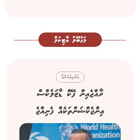
މަގުބޫލު އާޓިކަލް
ޑަބްލިއުއެޗްއޯ
ރާއްޖެއިން ފޭކް ޑާޒަލެކްސް
އިންޖެކްޝަންތަކެއް ފެނިއްޖެ