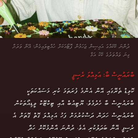
ދުންނަ ކޭކެއްގަ އައިސިން ޖަހަމުން ފޮޓޯއަކަށް ހުއްޓިލައިގެން: އޭނާ ވަރަށް
ގިނަ ވައްތަރުގެ ކޭކު އަޅާ
ބްރައުނީސް ބާ: އަމިއްލަ ރެސިޕީ
ކޮވިޑް ތެރޭގައި އޭނާ އެންމެ ފުރަތަމަ ކުރި މަސައްކަތަކީ
ބްރައުނީސް ބާ ހެދުމެވެ. ޔޫޓިއުބް އާއި ޓިކްޓޮކް ވީޑިއޯތަކުން
ބްރައުނީސް ހަދަން ދަސްކުރުމަށް ފަހު އަމިއްލަ ގޮތް ގޮތަށް އެ
ރެސިޕީ އޭނާ ބަދަލުކުރި އެވެ. ދުންނަ އާންމުކޮށް ހަދާ