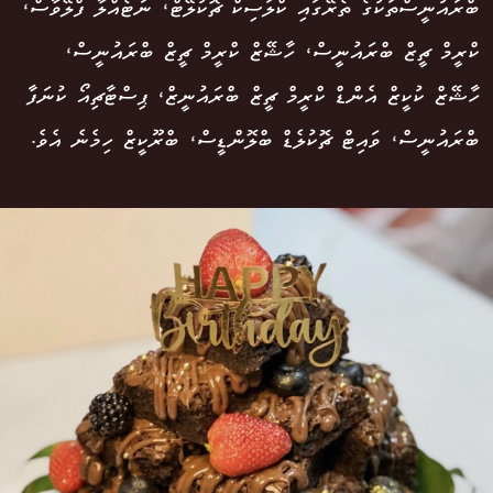
ބްރައުނީސްތަކުގެ ތެރޭގައި ކްލަސިކް ޗޮކުލޭޓް، ނަޓެއްލާ ފްލޭވާސް،
ކްރީމް ޗީޒް ބްރައުނީސް، ހާޝޭޒް ކްރީމް ޗީޒް ބްރައުނީސް،
ހާޝޭޒް ކުކީޒް އެންޑް ކްރީމް ޗީޒް ބްރައުނީޒް، ޕިސްޓާޗިއޯ ކުނަފާ
ބްރައުނީސް، ވައިޓް ޗޮކުލެޑް ބްލޮންޑީސް، ބްރޫކީޒް ހިމެނެ އެވެ.