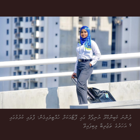
ދުންނަ ކެބިންކްރޫ ޔުނިފޯމް ގައި ފޮޓޯއަކަށް ހުއްޓިލައިގެން: ފްލައި ކުރުމުގައި
9 އަހަރުގެ ތަޖުރިބާ ލިބިފައިވޭ