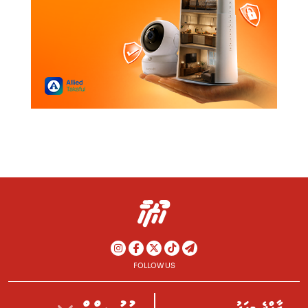
FOLLOW US
ރާއްޖެ މިއަދު