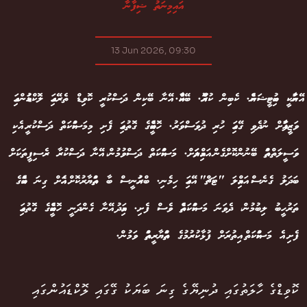
އައިމިނަތު ޝިފާނާ
13 Jun 2026, 09:30
އޭނާއަކީ ބިއުޓީޝަނެއް. ކެބިން ކުރޫއެއް. ބޭކާއެއް. އޭނާ ބޭކިން ދަސްކުރީ ކޮވިޑް ތެރޭގައި ލޮކްޑައުންގައި
ވަޒީފާއަށް ނުދެވި ގޭގައި ހުރި ދުވަސްވަރު. ހޮބީއެއްގެ ގޮތުގައި ފެށި މިމަސައްކަތް ދަސްކުރީ އެކި
ވަސީލަތްތައް ބޭނުންކޮށްގެން އަމިއްލައަށް. މަސައްކަތް ދަސްވުމުން، އޭނާ ދަސްކުރާ ރެސިޕީތަކަށް
ބަދަލު ގެނެސް އަމިއްލަ "ޓަޗް" އޭގައި ހިމެނި. ބްރައުނީސް ބާ ތައްޔާރުކޮށް އެއަށް ގިނަ ބައެއްގެ
ތަރުހީބު ލިބުމުން، ދެވަނަ މަސައްކަތެއް ވެސް ފެށި. މިއަދު އޭނާ ގެންދަނީ ހޮބީއެއްގެ ގޮތުގައި
ފެށި އެ މަސައްކަތް އިތުރަށް ފުޅާކުރުމުގެ ތައްޔާރީތައް ވަމުން.
ކޮވިޑްގެ ހާލަތުގައި ދުނިޔޭގެ ގިނަ ބަޔަކު ގޭގައި ލޮކްޑައުންގައި