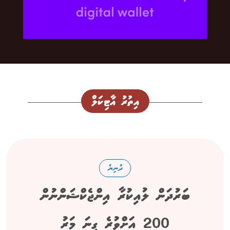
އިތުރު އާޓިކަލް
ދުނިޔެ
ބަރުދަން ލުއިކުރާ އިންޖެކްޝަންނުން
200 އަށްވުރެ ގިނަ މަރު