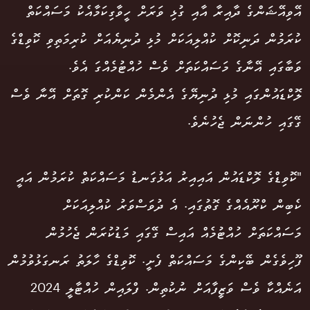
އޭވިއޭޝަންގެ ދާއިރާ އާއި ގުޅި ވަރަށް ހީވާގިކަމާއެކު މަސައްކަތް
ކުރަމުން ދަނިކޮށް ކުއްލިއަކަށް މުޅި ދުނިޔެއަށް ކުރިމަތިވި ކޮވިޑްގެ
ވަބާގައި އޭނާގެ މަސައްކަތަށް ވެސް ހުއްޓުމެއްގަ އެވެ.
ލޮކްޑައުންގައި މުޅި ދުނިޔޭގެ އެންމެން ކަންކުރި ގޮތަށް އޭނާ ވެސް
ގޭގައި ހުންނަން ޖެހުނެވެ.
"ކޮވިޑްގެ ލޮކްޑައުން އައިއިރު އަޅުގަނޑު މަސައްކަތް ކުރަމުން އައީ
ކެބިން ކްރޫއެއްގެ ގޮތުގައި. އެ ދުވަސްވަރު ކުއްލިއަކަށް
މަސައްކަތަށް ހުއްޓުމެއް އައިސް ގޭގައި މަޑުކުރަން ޖެހުމުން
ފޫހިވެގެން ބޭކިންގެ މަސައްކަތް ފެށީ. ކޮވިޑްގެ ހާލަތު ރަނގަޅުވުމުން
އަނެއްކާ ވެސް ވަޒީފާއަށް ނުކުތިން. ފްލައިން ހުއްޓާލީ 2024