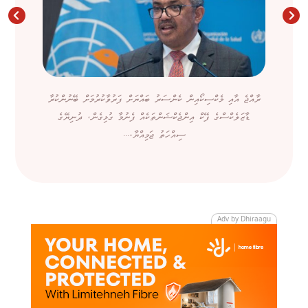
ރާއްޖެ އާއި މެކްސިކޯއިން ކެންސަރު ބައްޔަށް ފަރުވާކުރުމަށް ބޭނުންކުރާ
ޑާޒަލެކްސްގެ ފޭކް އިންޖެކްޝަންތަކެއް ފެނުމާ ގުޅިގެން، ދުނިޔޭގެ
ސިއްހަތު ޖަމިއްޔާ،...
Adv by Dhiraagu