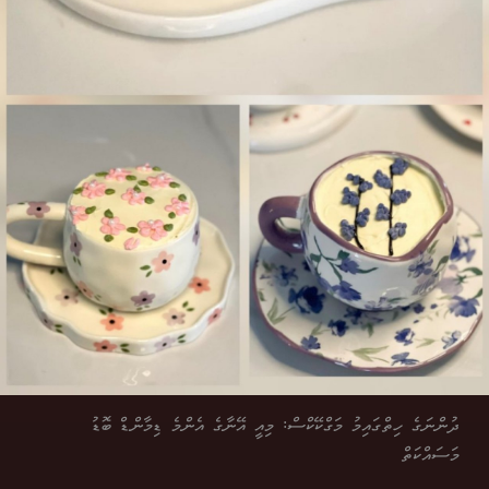
ދުންނަގެ ހިތްގައިމު މަގްކޭކްސް: މިއީ އޭނާގެ އެންމެ ޑިމާންޑް ބޮޑު
މަސައްކަތް