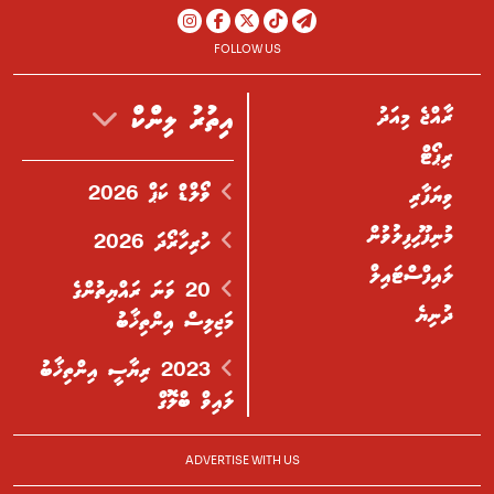
FOLLOW US
ރާއްޖެ މިއަދު
އިތުރު ލިންކް
ރިޕޯޓް
ވޯލްޑް ކަޕް 2026
ވިޔަފާރި
މުނިފޫހިފިލުވުން
ހުރިހާރޯދަ 2026
ލައިފްސްޓައިލް
20 ވަނަ ރައްޔިތުންގެ
ދުނިޔެ
މަޖިލިސް އިންތިޚާބު
2023 ރިޔާސީ އިންތިޚާބު
ލައިވް ބްލޮގް
ADVERTISE WITH US