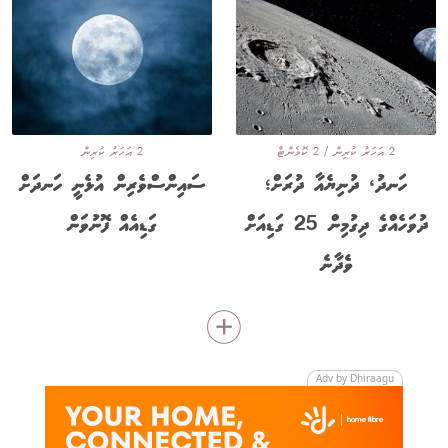
2 އަހަރު ކުރިން / 2 ކޮމެންޓް
2 އަހަރު ކުރިން
ހަނދު، ދުނިޔެއާ ދުރަށް؛
ސައިންސްވެރިން އުޅެނީ ހަނދަށް
ދުވަހެއްގެ ދިގުމިން 25 ގަޑިއަށް
ގަޑިއެއް ފޮނުވަން
ވެދާނެ
Adv by Dhiraagu