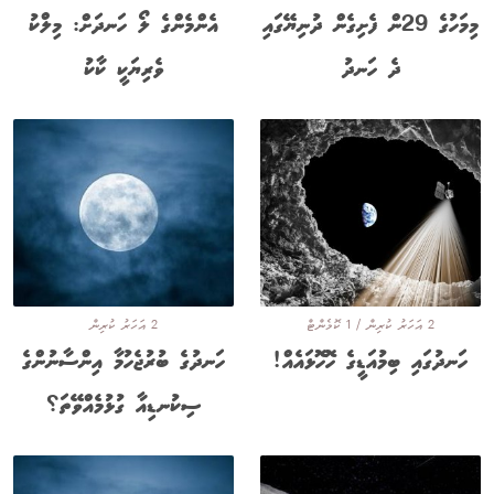
މިމަހުގެ 29ން ފެށިގެން ދުނިޔޭގައި
އެންމެންގެ ލޯ ހަނދަށް: މިލްކު
ދެ ހަނދު
ވެރިޔަކީ ކާކު
2 އަހަރު ކުރިން / 1 ކޮމެންޓް
2 އަހަރު ކުރިން
ހަނދުގައި ބިމުއަޑީގެ ހޮހޮޅައެއް!
ހަނދުގެ ބުރުޖެހުމާ އިންސާނުންގެ
ސިކުނޑިއާ ގުޅުމެއްވޭތަ؟