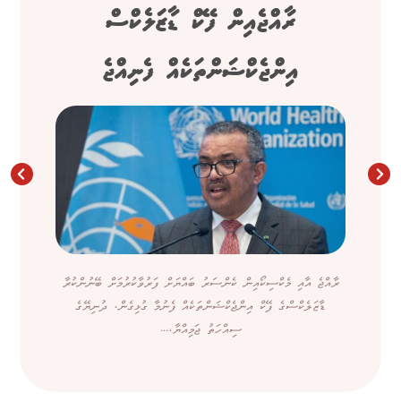
ރާއްޖެއިން ފޭކް ޑާޒަލެކްސް
އިންޖެކްޝަންތަކެއް ފެނިއްޖެ
ރާއްޖެ އާއި މެކްސިކޯއިން ކެންސަރު ބައްޔަށް ފަރުވާކުރުމަށް ބޭނުންކުރާ
ޑާޒަލެކްސްގެ ފޭކް އިންޖެކްޝަންތަކެއް ފެނުމާ ގުޅިގެން، ދުނިޔޭގެ
ސިއްހަތު ޖަމިއްޔާ،...