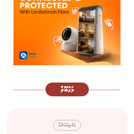
މަގުބޫލު
ޑަބްލިއުއެޗްއޯ