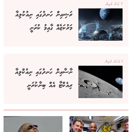
7 މަސް ކުރިން
ރަޝިއިން ހަނދުގައި ނިއުކުލިއާ
މަރުކަޒެއް ގާއިމު ކުރަނީ
1 އަހަރު ކުރިން
ނާސާއިން ހަނދުގައި ނިއުކްލިއާ
ރިއެކްޓާ އެއް ބިނާކުރަނީ