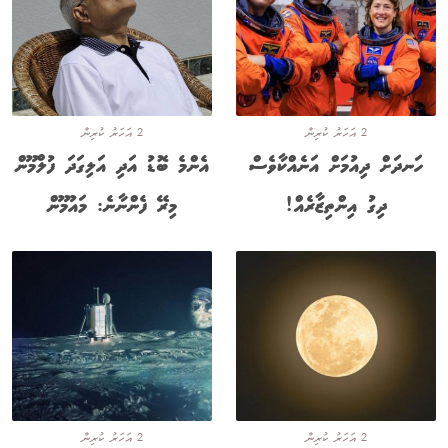
2 އަހަރު ކުރިން
2 އަހަރު ކުރިން
ހަނދަށް ދިއުމަށް އަނެއްކާވެސް
އެންމެ ބޮޑު އަދި އަލިގަދަ ފުލްމޫން
ދިގު އިންތިޒާރެއް!
މިރޭ ފެންނާނެ: މައުމޫން
2 އަހަރު ކުރިން
2 އަހަރު ކުރިން