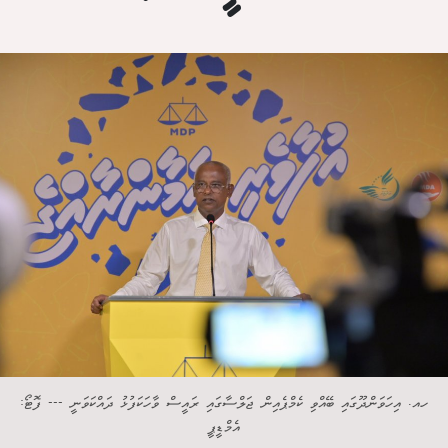
ހއ. އިހަވަންދޫގައި ބޭއްވި ކެމްޕެއިން ޖަލްސާގައި ރައީސް ވާހަކަފުޅު ދައްކަވަނީ --- ފޮޓޯ:
އެމްޑީޕީ