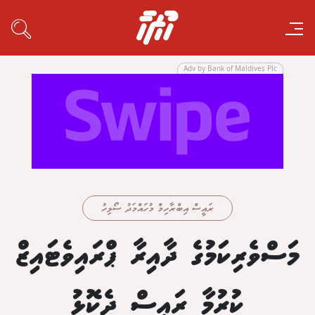
Adv by Bank of Maldives Plc
ރައީސް އިބްރާހިމް މުހައްމަދު ސޯލިހު
މަސްވެރިކަމުގެ ދާއިރާ ޕްރައިވެޓައިޒް
ކުރުމާ ރައީސް ދެކޮޅު