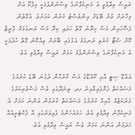
ރައީސް ވިދާޅުވީ އެ މަނިކުފާނުގެ ވިސްނުންފުޅަކީ މިފްކޯ އަށް
މިހާރަށް ވުރެ ބޮޑަށް އިންވެސްޓު ކުރުން ކަމަށެވެ. އެގޮތުން
ފަސޭހައިން މަސް ކިރޭނެ ގޮތް ހަދައި ކިރޭ މަސް ރަނގަޅަށް ފްރީޒް
ކޮށް ސްޓޯ ކުރެވި ރަނގަޅު އަގުގައި ބޭރަށް ވިއްކޭނެ ގޮތް ހެދުމަކީ
އެ މަނިކުފާނުގެ ވިސްނުންފުޅު ކަމަށް ރައީސް ވިދާޅުވި އެވެ.
އައްޑޫ ސިޓީ އާއި ކޫއްޑޫގެ މަސް ކާރުހާނާ ދެގުނަ ބޮޑު ކުރުމުގެ
މަސައްކަތް ފަށާފައިވާއިރު ގދ. ތިނަދޫގައި ވެސް މަސްވެރިކަމުގެ
މަރުކަޒެއް ގާއިމް ކުރުމުގެ މަސައްކަތް ކުރަމުން އަންނަ ކަމަށް އެ
މަނިކުފާނު ވިދާޅުވި އެވެ. ހަމައެހެންމެ ފެލިވަރުގައި އާ ފެކްޓަރީއެއް
ހަދަމުން އަންނަ ކަމަށް ވެސް ރައީސް ވިދާޅުވި އެވެ.