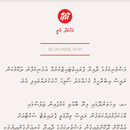
އަހުމަދު އަލީ
20 Jul 2023, 01:47
މަސްވެރިކަމުގެ ދާއިރާ ޕްރައިވެޓައިޒްކުރުމާ އެމަނިކުފާނު ދެކޮޅުކަން
ރައީސް އިބްރާހީމް މުހައްމަދު ސޯލިހު ހާމަކުރައްވައިފި އެވެ.
ހއ. އިހަވަންދޫގައި މިރޭ ބޭއްވި ކެމްޕެއިން ޖަލްސާގައި
ވާހަކަފުޅުދައްކަވަމުން ރައީސް ވިދާޅުވީ ޕްރައިވެޓް ސެކްޓާއަށް
އެއްކޮށް ދޫކޮށްލައިގެން މަސްވެރިކަމުގެ ދާއިރާ ކުރިއަށްގެންދިޔުމަކީ