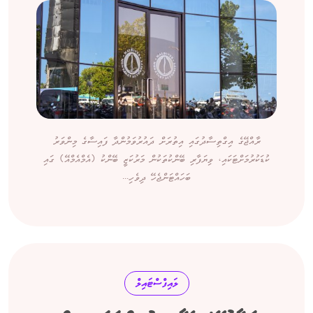
ރާއްޖޭގެ އިގްތިސާދުގައި އިތުރަށް ދައުރުވަމުންދާ ފައިސާގެ މިންވަރު
ކުޑަކުރުމަށްޓަކައި، ވިޔަފާރި ބޭންކުތަކުން މަރުކަޒީ ބޭންކު (އެމްއެމްއޭ) ގައި
ބަހައްޓަންޖެހޭ ދިވެހި...
ލައިފްސްޓައިލް