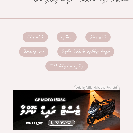
ސެންޓަރު ގާއިމް ކުރެވޭނެ،" ރައީސް ވިދާޅުވި އެވެ.
ރާއްޖެ މިއަދު
ސިޔާސީ
މަސްވެރިކަން
ރައީސް އިބްރާހިމް މުހައްމަދު ސޯލިހު
ހއ. އިހަވަންދޫ
ރިޔާސީ އިންތިހާބު 2023
Adv by Villa Hakatha Pvt. Ltd