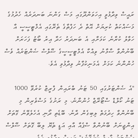
ރައީސް ވިދާޅުވީ އިހަވަންދޫގައި މަސް ގަންނަ ބަނދަރެއް ހެދުމުގެ
މަސައްކަތް ކުރިޔަށް އޮތް ދެ ހަފްތާގެ ތެރޭގައި އެމްޓީސީސީ އާ
ހަވާލު ކުރާނެ ކަމަށާއި އެ ބަނދަރު ހަދާ އިރު ބޯޓު ފަހަރަށް
ބޭނުންވާ ސާމާނު ވިއްކާ އެމްޓީސީސީގެ ސޭލްސް ސެންޓަރެއް ވެސް
ހުންނާނެ ކަމަށް އެމަނިކުފާނު ވިދާޅުވި އެވެ.
"އެ ސެންޓަރުގައި 50 ޓަނު ބްރައިން ފްރީޒް ކުރެވޭ 1000
ޓަނު ކޯލްޑް ސްޓޯރޭޖް ހުންނާނެ. މި ރަށުގެ މަސްވެރިން މި
ބޭނުންވާ ހިދުމަތް ލިބިގެން ދާނެ. ބޮޑެތި ދޯނި އެހެލެވޭނެ ގޮތަށް
އިންޖީނަށް ބޭނުންވާ ސްޕެއާ އާއި އަޑީ ތެޔޮ ލިބޭ ގޮތަށް ސޭލްސް