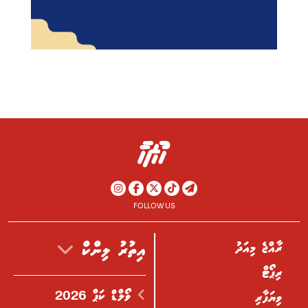
FOLLOW US
ރާއްޖެ މިއަދު
އިތުރު ލިންކް
ރިޕޯޓް
ވޯލްޑް ކަޕް 2026
ވިޔަފާރި