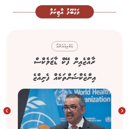
މަގުބޫލު އާޓިކަލް
ޑަބްލިއުއެޗްއޯ
ރާއްޖެއިން ފޭކް ޑާޒަލެކްސް
އިންޖެކްޝަންތަކެއް ފެނިއްޖެ