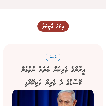
އިތުރު އާޓިކަލް
ދުނިޔެ
އީރާންގެ ވެރިކަން ބަދަލު ނުވުމުން
މޮސާޑުގެ ދެ ވެރިން ވަކިކޮށްފި