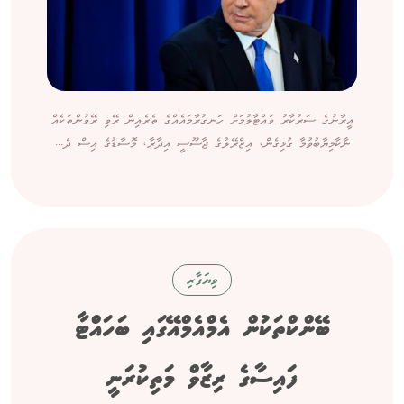
އީރާނުގެ ސަރުކާރު ވައްޓާލުމަށް ހަނގުރާމައެއްގެ ތެރެއިން ރޭވި ރޭވުންތަކެއް
ނާކާމިޔާބުވުމާ ގުޅިގެން، އިޒްރޭލުގެ ޖާސޫސީ އިދާރާ، މޮސާޑުގެ އިސް ދެ...
ވިޔަފާރި
ބޭންކްތަކުން އެމްއެމްއޭގައި ބަހައްޓާ
ފައިސާގެ ރިޒާވް މަތިކުރަނީ