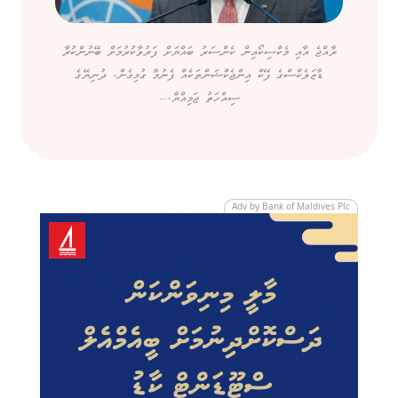
ރާއްޖެ އާއި މެކްސިކޯއިން ކެންސަރު ބައްޔަށް ފަރުވާކުރުމަށް ބޭނުންކުރާ
ޑާޒަލެކްސްގެ ފޭކް އިންޖެކްޝަންތަކެއް ފެނުމާ ގުޅިގެން، ދުނިޔޭގެ
ސިއްހަތު ޖަމިއްޔާ،...
Adv by Bank of Maldives Plc