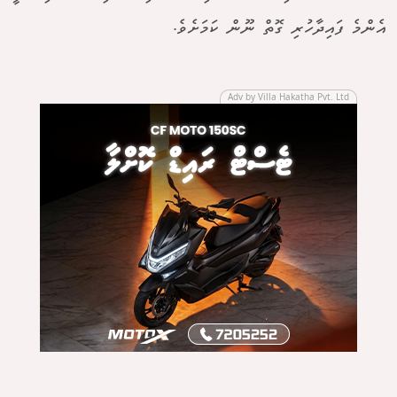
އެންމެ ފައިދާހުރި ގޮތް ނޫން ކަމަށެވެ.
Adv by Villa Hakatha Pvt. Ltd