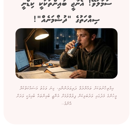
ސަމާލުވޭ! އެނާޖީ ބުއިންތަކަކީ ކިޑްނީ
ސިއްހަތުގެ "ދުޝްމަނެއް"!
އިމްތިހާނުތަކަށް ތައްޔާރުވާ ދަރިވަރުންނާއި، ގިނަ ވަގުތު މަސައްކަތްކުރާ
މީހުންގެ މެދުގައި ވަރުބަލިކަން ފިލުވާލުމަށް އެނާޖީ ބުއިންތައް ބުއިމަކީ ވަރަށް
އާންމު...