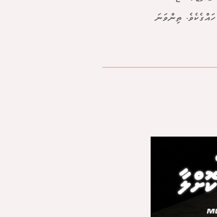
ހައްގެކެވެ. ތިންވަނަ