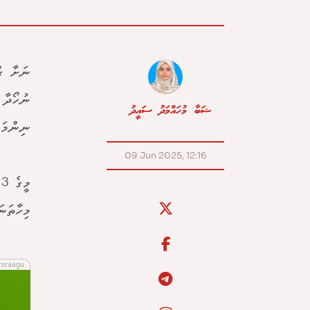
ނަށާ ގް
ނުހޯދާ 
ޝަބާ މުހައްމަދު ސައީދު
ނިންމައ
09 Jun 2025, 12:16
މ
މިހާތަނަށް
hiraagu