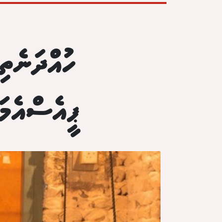
ހުއްދަނެތ
ޕީއެސްއެމަ