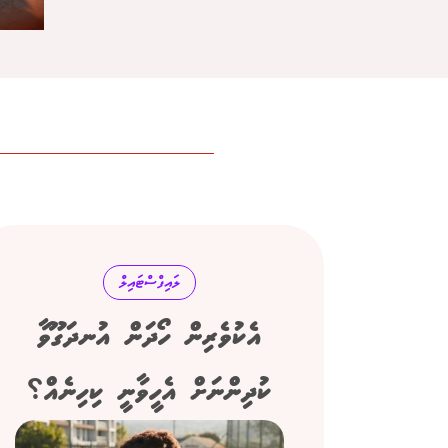
ލައިފްސްޓައިލް
އެކުވެރިން ހޯދަން އުނދަގޫވާ
ކުދިންނަށް އެހީވާނީ ކިހިނެއް؟