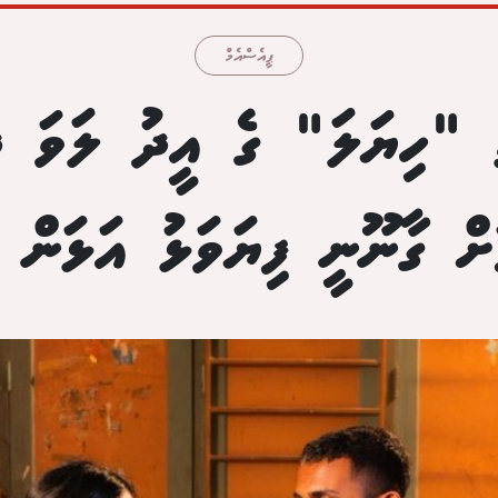
ޕީއެސްއެމް
ި "ހިޔަލަ" ގެ އީދު ލަވަ ދެ
ށް ގާނޫނީ ފިޔަވަޅު އަޅަން ހ