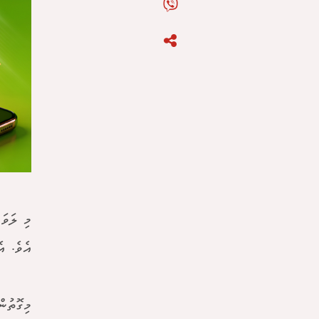
މި ލަވަ
އެވެ. އ
މިގޮތުނ