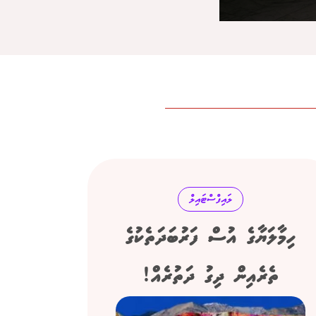
ލައިފްސްޓައިލް
ހިމާލަޔާގެ އުސް ފަރުބަދަތެކުގެ
ތެރެއިން ދިގު ދަތުރެއް!