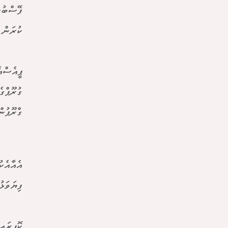
ފޭސްބުކ
ކުރަން 
ޕީއެސްއ
ގުރޫޕްގ
ގްރޫޕުނ
އެއާއެކ
ފިޔަވަޅ
ކޮޕީރައ