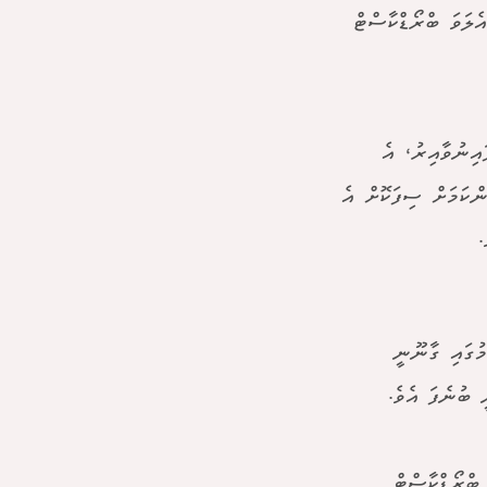
ެލަވަ ބްރޯޑްކާސްޓް
އިނުވާއިރު، އެ
ންކަމަށް ސިފަކޮށް އެ
.
ުގައި ގާނޫނީ
ީ ބުނެފަ އެވެ.
 ބްރޯޑްކާސްޓް