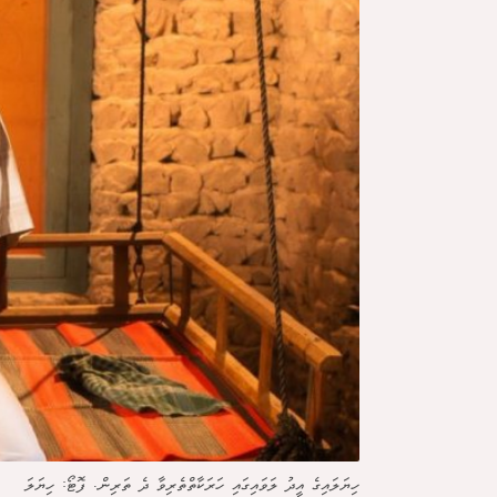
ހިޔަލައިގެ އީދު ލަވައިގައި ހަރަކާތްތެރިވާ ދެ ތަރިން. ފޮޓޯ: ހިޔަލަ