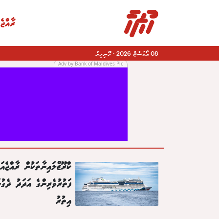
ރާއްޖެ
08 އޯގަސްޓް 2026
·
ހޮނިހިރު
Adv by Bank of Maldives Plc
|
ކްރޫޒްލައިނާތަކުން ރާއްޖެއައ
ފަތުރުވެރިންގެ އަދަދު ދެގުނ
އިތުރު