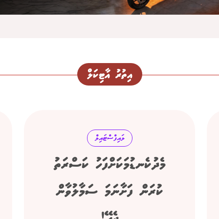
އިތުރު އާޓިކަލް
ލައިފްސްޓައިލް
މެދުކެނޑުމަކަށްފަހު ކަސްރަތު
ކުރަން ފަށާނަމަ ސަމާލުވާން
ޖެހޭ!