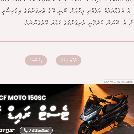
ީ އެ އުފެއްދުމެއް އުފެއްދި މީހާއަށް ނޫނީ އޭގެ ވެރިފަރާތުގެ އިގުތިސޯދީ 
ަށް އެ ބޭނުން ކުރެވޭނީ ވެރިފަރާތުގެ ހުއްދަ އޮވެގެންނެވެ.
ރާއްޖެ މިއަދު
ޕީއެސްއެމް
Adv by Villa Hakatha 