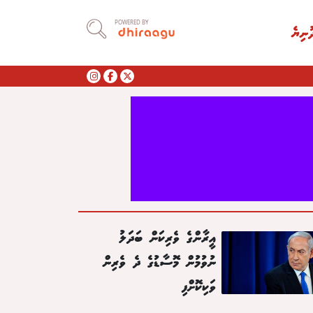
POWERED BY
ުނިޔެ
އީރާންގެ ވެރިކަން ބަދަލު
ނުވުމުން މޮސާޑުގެ ދެ ވެރިން
ވަކިކޮށްފި