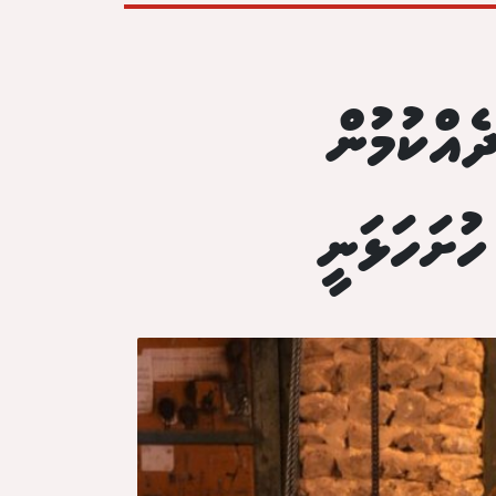
އްކުމުން
ުށަހަޅަނީ