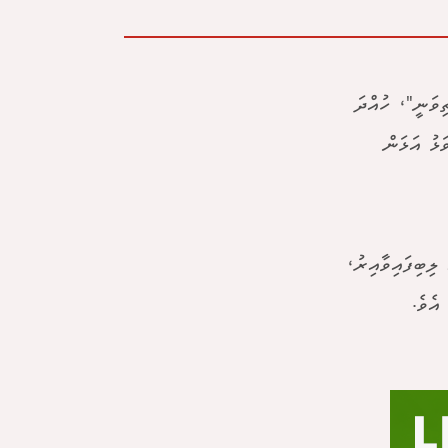
ވަނީ"، ހުއްދަ
ޅު އަޅަން
 ލިބިފައިވާއިރު،