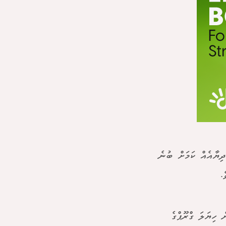
ދިޔާއެއް ކަމަށް ބުނެ
.
 ހިޔަލަ ގްރޫޕްގެ