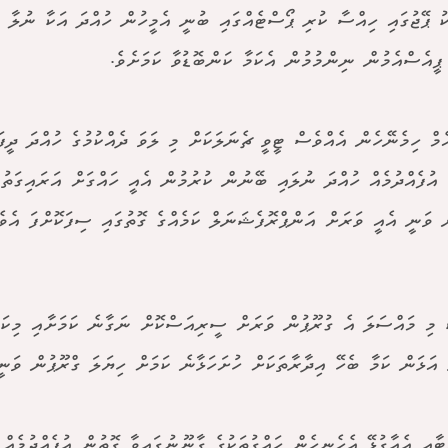
ު ޕޭޖުގައި ހިއްސާ ކުރި ޕޯސްޓެއްގައި ބުނީ އެމީހުން ހުއްދަ އަކާ ނުލާ އ
ޕީއެސްއެމުން ނިންމުމުން އެކަމާ ކަންބޮޑުވާ ކަމަށެވެ.
ެމް ހިމެނޭހެން އެއްވެސް ޓީވީ ޗެނަލަކަށް މި ލަވަ ދެއްކުމުގެ ހުއްދަ ދީފަ
ެ އުފެއްދުމެއް ހުއްދަ ނުލައި ބޭނުން ކުރުމުން އެއީ ހައްގަށް އަރައިގަތު
ް ވަނީ އެއީ ވަރަށް އަންޕްރޮފެޝަނަލް ކަމެއްގެ ގޮތުގައި ސިފަކޮށްފަ އެވެ
ު މި މައްސަލަ އެ ގުރޫޕުން ވަރަށް ސީރިއަސްކޮށް ނަގާނެ ކަމަށާއި މިކަމ
ު އަޅަން ކަމާ ބެހޭ އިދާރާތަކަށް ހުށަހަޅާނެ ކަމަށް ހިޔަލަ ގްރޫޕުން ވަނ
ިޓާއި އެއާގުޅޭ އެހެނިހެން ހައްގުތަކުގެ ގާނޫނުގައިވާ ގޮތުން އުފެއްދުމެއް