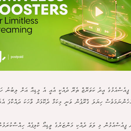
 ޕީއެސްއެމުގެ އީދު ކަވަރޭޖް ތެރޭ ދެއްކީ އެއީ އެ މީޑިއާ އަށް ލިބުނު ހަ
ެހެންނަމަވެސް ހިޔަލަ ގްރޫޕުން ވަނީ މިކަމާ ދެކޮޅަށް ވާހަކަ ދައްކާފަ އެވެ
ް ޕީއެސްއެމުން މި ލަވަ ދެއްކި މަންޒަރުގެ ވީޑިއޯ ކްލިޕެއް ހިއްސާކުރަމުން