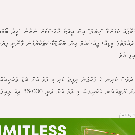
ރޫޕެއް ކަމަށްވާ "ހިޔަލަ" އިން އީދަށް ހާއްސަކޮށް ނެރުނު "އީދު ބޯމަތި
ދައުލަތުގެ މީޑިއާ، ޕީއެސްއެމް އިން ބްރޯޑްކާސްޓްކުރުމުން ގާނޫނީ ފިޔަވަ
ިފި އެވެ.
ީގެ 3 ދުވަސް ކުރިން އެ ގްރޫޕުން ރިލީޒް ކުރި މި ލަވަ އަށް ބޮޑު ތަރުހީބެއް
 ޔޫޓިއުބުން އެކަނިވެސް މި ލަވަ އަށް ވަނީ 86،000 ވިއު ލިބިފަ އެވެ.
Adv by D