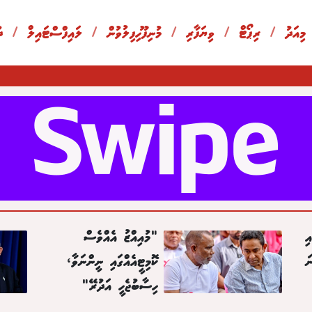
 މިއަދު
/
ރިޕޯޓް
/
ވިޔަފާރި
/
މުނިފޫހިފިލުވުން
/
ލައިފްސްޓައިލް
/
ދ
ި
"މުއިއްޒު އެއްވެސް
ަ
ކޮމިޓީއެއްގައި ނީންނަވާ،
ހިސާބުޖެހީ އަދުރޭ"