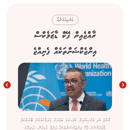
ޑަބްލިއުއެޗްއޯ
ރާއްޖެއިން ފޭކް ޑާޒަލެކްސް
އިންޖެކްޝަންތަކެއް ފެނިއްޖެ
ރާއްޖެ އާއި މެކްސިކޯއިން ކެންސަރު ބައްޔަށް ފަރުވާކުރުމަށް ބޭނުންކުރާ
ޑާޒަލެކްސްގެ ފޭކް އިންޖެކްޝަންތަކެއް ފެނުމާ ގުޅިގެން، ދުނިޔޭގެ