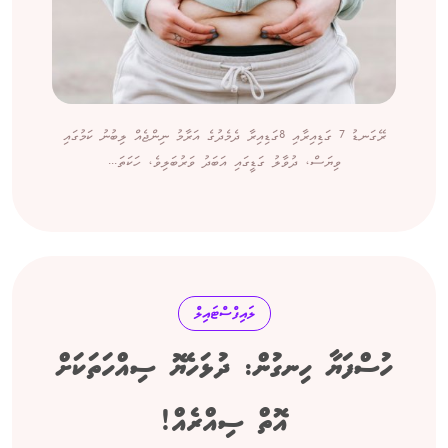
ރޭގަނޑު 7 ގަޑިއިރާއި 8ގަޑިއިރާ ދެމެދުގެ އަރާމު ނިންޖެއް ލިބުނު ކަމުގައި
ވިޔަސް، ދުވާލު ގަޑީގައި އަބަދު ވަރުބަލިވެ، ހަކަތަ...
ލައިފްސްޓައިލް
ހުސްފަޔާ ހިނގުން: ދުޅަހެޔޮ ސިއްހަތަކަށް
އޮތް ސިއްރެއް!