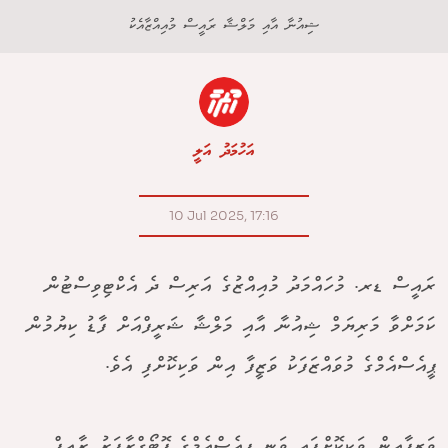
ޝިއުނާ އާއި މަލްޝާ ރައީސް މުއިއްޒާއެކު
އަހުމަދު އަލީ
10 Jul 2025, 17:16
ރައީސް ޑރ. މުހައްމަދު މުއިއްޒުގެ އަރިސް ދެ އެކްޓިވިސްޓުން
ކަމަށްވާ މަރިޔަމް ޝިއުނާ އާއި މަލްޝާ ޝަރީފްއަށް ފާޑު ކިޔުމުން
ޕީއެސްއެމްގެ މުވައްޒަފަކު ވަޒީފާ އިން ވަކިކޮށްފި އެވެ.
ވަޒީފާއިން ވަކިކޮށްފައި ވަނީ ޕީއެސްއެމްގެ ފޮޓޯގްރާފަރު ރާއިފް