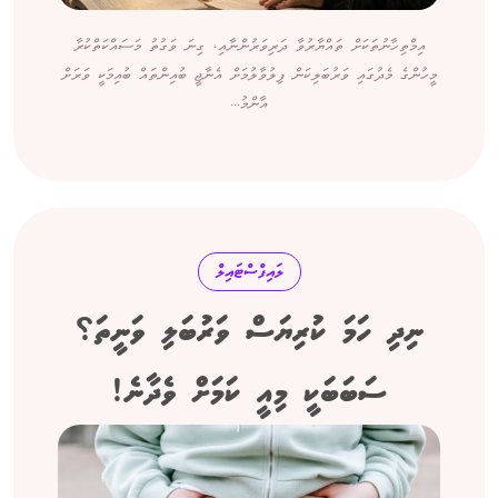
އިމްތިހާނުތަކަށް ތައްޔާރުވާ ދަރިވަރުންނާއި، ގިނަ ވަގުތު މަސައްކަތްކުރާ
މީހުންގެ މެދުގައި ވަރުބަލިކަން ފިލުވާލުމަށް އެނާޖީ ބުއިންތައް ބުއިމަކީ ވަރަށް
އާންމު...
ލައިފްސްޓައިލް
ނިދި ހަމަ ކުރިޔަސް ވަރުބަލި ވަނީތަ؟
ސަބަބަކީ މިއީ ކަމަށް ވެދާނެ!