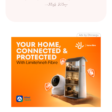
ސިއްހަތު ޖަމިއްޔާ،...
Adv by Dhiraagu