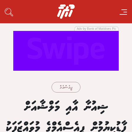
Adv by Bank of Maldives Plc
ޕީއެސްއެމް
ޝިއުނާ އާއި މަލްޝާއަށް
ފާޑުކިޔުމުން ޕީއެސްއެމްގެ މުވައްޒަފަކު