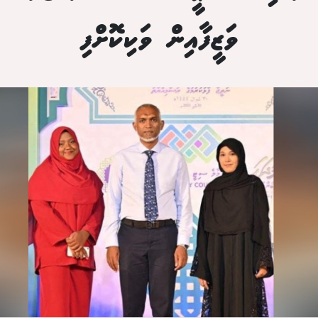
ވަޒީފާއިން ވަކިކޮށްފި