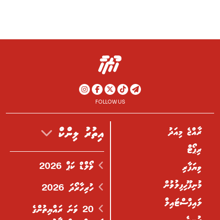
FOLLOW US
ރާއްޖެ މިއަދު
އިތުރު ލިންކް
ރިޕޯޓް
ވޯލްޑް ކަޕް 2026
ވިޔަފާރި
މުނިފޫހިފިލުވުން
ހުރިހާރޯދަ 2026
ލައިފްސްޓައިލް
20 ވަނަ ރައްޔިތުންގެ