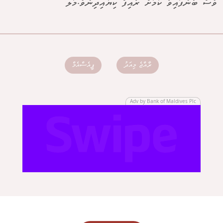
ވެސް ބުނެފައިވާ ކަމަށް ރާއިފް ކިޔައިދިނެވެ.މަލ
ރާއްޖެ މިއަދު
ޕީއެސްއެމް
Adv by Bank of Maldives Plc