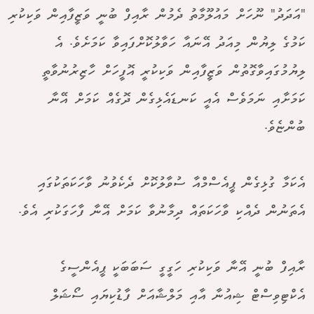
"އަދަދު" ނޫހަށް މައުލޫމާތު ދެމުން ރާއިފް ބުނީ ވަޒީފާއިން ވަކިކުރި
ކަމުގެ ލިޔުން މިއަދު އޭނައާ ހަވާލުކޮށްފައިވާ ކަމަށެވެ. އެ
ލިޔުމުގައިވާގޮތުން ވަޒީފާއިން ވަކިކުރީ އޮފީހަށް ހާޒިރުނުވާތީ
ކަމަށާއި ނަމަވެސް އެއީ ކަނޑައެޅިގެން ދޮގެއް ކަމަށް އޭނާ
ބުންޏެވެ.
އެކަމާ ގުޅިގެން ޕީއެސްމްއާ ސުވާލުކޮށް ދެކެވުނު ވާހަކަތަކުގައި
އެތަނުން ދެއްކި ވާހަކަތައް ދިމާނުވާ ކަމަށް އޭނާ ފާހަގަކުރި އެވެ.
ރާއިފް ބުނީ އޭނާ ވަކިކުރި ހަގީގީ ސަބަބަކީ ޕީއެންސީގެ
އެކްޓިވިސްޓް ޝިއުނާ އާއި މަލްޝާއަށް ފާޑުކިޔައި ސޯޝަލް