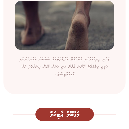
ޒަމާނީ ދިރިއުޅުމުގައި ގެންގުޅެވޭ އާދަކާދަތަކުގެ ސަބަބުން އަހަރެމެންނާއި
ތަބީއީ ތިމާވެއްޓާ އޮންނަ ގުޅުން ވަނީ ވަރަށް ބޮޑަށް ހީނަރުވެފަ އެވެ.
ކާޑިއޮލޮޖިސްޓް...
މަގުބޫލު އާޓިކަލް