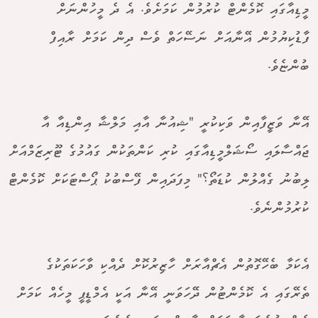
މީޑިއާގައި ކޮމެންޓް ކުރުމުން ކަމަށެވެ. އެ ދެ މީހުންނަށް
ފާޑުކިޔުމުން އޭނާއަށް ނަސޭހަތް ވެސް ދިން ކަމަށް ރާއިފް
ބުންޏެވެ.
އޭނާ ވަޒީފާއިން ވަކިކުރީ "ޝިއުނާ އާއި މަލްޝާ އިންޑިއާ އާ
ޖައްސާލައި ސޯޝަލްމީޑިއާގައި ކުރި ކަންތަކުން ގައުމުގެ ޓޫރިޒަމްއަށް
ލިބުނު ގެއްލުން ކުޑަތޯ؟" މިފަދައިން ފޭސްބުކު ޕޯސްޓަކަށް ކޮމެންޓް
ކުރުމުންނެވެ.
އެކަމާ ބެހޭގޮތުން އެޗްއާރަށް ހާޒިރުކޮށް ދެއްކި ވާހަކަތަކުގެ
ތެރޭގައި އެ ކޮމެންޓުން ދޭހަވަނީ އޭނާ އަކީ އެމްޑީޕީ މީހެއް ކަމަށް