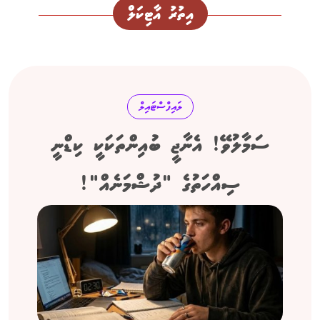
އިތުރު އާޓިކަލް
ލައިފްސްޓައިލް
ސަމާލުވޭ! އެނާޖީ ބުއިންތަކަކީ ކިޑްނީ
ސިއްހަތުގެ "ދުޝްމަނެއް"!