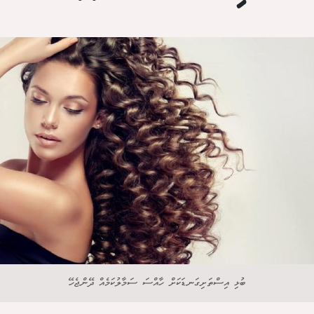
ބުޅި އިސްތަށިގަނޑަކަށް ހާއްސަ ސަމާލުކަމެއް ދޭންޖެހޭ