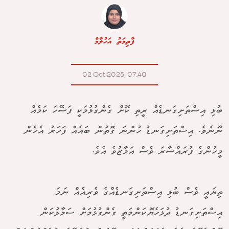
ފާތިމަތު އަހުލާމް
02 Oct 2025, 07:40
ބުޅި އިސްތަށިގަނޑެއް ރީތި ކޮށް ގެންގުޅުމަކީ ފަސޭހަ ކަމެއް
ނޫނެވެ. އިސްތަށިގަނޑު ހުންނަ ގޮތުން ބައެއް ފަހަރު އެހެން
މީހުންގެ ފުރައްސާރަ ވެސް އަމާޒުވެ އެވެ.
ތިޔައީ ވެސް ބުޅި އިސްތަށިގަނޑެއްގެ ވެރިއެއް ނަމަ
އިސްތަށިގަނޑު ދުޅަހެޔޮކަންމަތީ ގެންގުޅުމަށް ސަމާލުކަން