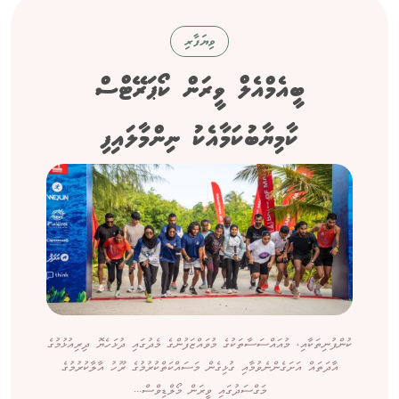
ވިޔަފާރި
ބީއެމްއެލް ވީރަން ކޯޕަރޭޓްސް
ކާމިޔާބުކަމާއެކު ނިންމާލައިފި
ކުންފުނިތަކާއި، މުއައްސަސާތަކުގެ މުވައްޒަފުންގެ މެދުގައި ދުޅަހެޔޮ ދިރިއުޅުމުގެ
އާދަތައް އަށަގެންނެވުމާއި ގުޅިގެން މަސައްކަތްކުރުމުގެ ރޫހު އާލާކުރުމުގެ
މަގްސަދުގައި ވީރަން މޯލްޑިވްސް...