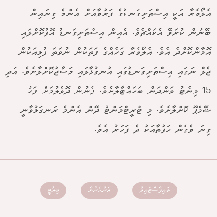
އެލޯވެރާ އަކީ އިސްތަށިގަނޑުގެ ފަރުވާއަށް އެންމެ ގިނައިން
ބޭނުން ކުރަވޭ އެކައްޗެވެ. އެއިން އިސްތަށިގަނޑު އޮފުކޮށްލައި
އޮމާންކޮށްދެ އެވެ. އެލޯވެރާ ގަހެއްގެ ފަތަކުން ނުވަތަ ފުޅިއަކުން
ޖެލް ނަގައި އިސްތަށިގަނޑުގައި އުނގުޅާލައި މަސާޖުކޮށްލާށެވެ. އަދި
15 މިނެޓު ވަންދަން ބަހައްޓާލާށެވެ. ފެނުން ދޮވެލުމަށް ފަހު
ޝޭމްޕޫ ކޮށްލާށެވެ. މި ޓްރީޓްމަންޓު ދޭން އެންމެ ރަނގަޅުވާނީ
ގިނަ ވެގެން ހަފުތާއަކު ދެ ފަހަރު އެވެ.
ލައިފްސްޓައިލް
އަންހެނުން
ބިއުޓީ