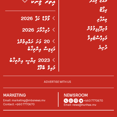
ރާއްޖެ މިއަދު
އިތުރު ލިންކް
ރިޕޯޓް
ވޯލްޑް ކަޕް 2026
ވިޔަފާރި
މުނިފޫހިފިލުވުން
ހުރިހާރޯދަ 2026
ލައިފްސްޓައިލް
20 ވަނަ ރައްޔިތުންގެ
ދުނިޔެ
މަޖިލިސް އިންތިޚާބު
2023 ރިޔާސީ އިންތިޚާބު
ލައިވް ބްލޮގް
ADVERTISE WITH US
MARKETING
NEWSROOM
Email:
marketing@mbsnews.mv
+960 7770670
Contact: +960 7770670
Email:
news@hurihaa.mv