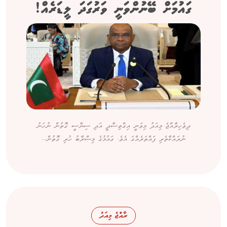
ގައުމަށް ބޭނުންވަނީ ވަރުގަދަ ލީޑަރެއް!
ދިވެހިރާއްޖެ މިއަދު މިވަނީ އިގްތިސާދީ އަދި ސިޔާސީ ގޮތުން ނުހަނު
ނުރައްކާތެރި ފައްތަރެއްގަ އެވެ. ގައުމުގެ މިސްރާބު ހުރި ގޮތުން...
ރާއްޖެ މިއަދު