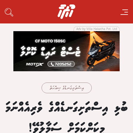
Adv by Villa Hakatha Pvt. Ltd
އިސްތަށިގަނޑުގެ ސިއްހަތު
ބުޅި އިސްތަށިގަނޑެއްގެ ވެރިއެއްނަމަ
މިކަންކަމަށް ސަމާލުވޭ!