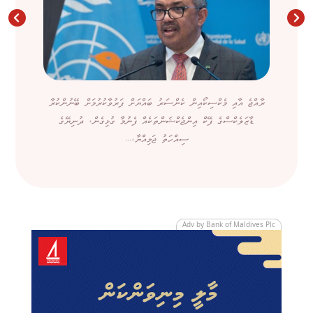
ރާއްޖެ އާއި މެކްސިކޯއިން ކެންސަރު ބައްޔަށް ފަރުވާކުރުމަށް ބޭނުންކުރާ
ޑާޒަލެކްސްގެ ފޭކް އިންޖެކްޝަންތަކެއް ފެނުމާ ގުޅިގެން، ދުނިޔޭގެ
ސިއްހަތު ޖަމިއްޔާ،...
Adv by Bank of Maldives Plc