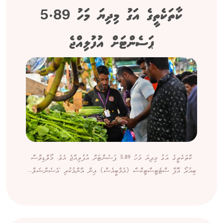
ކާތަކެތީގެ އަގު މިދިޔަ މަހު 5.89
ޕަސެންޓަށް އުފުލިއްޖެ
ކާތަކެތީގެ އަގު މިދިޔަ މަހު 5.89 ޕަސެންޓަށް އުފުލިއްޖެ އެވެ. މޯލްޑިވްސް
ބިއުރޯ އޮފް ސްޓެޓިސްޓިކްސް (އެމްބީއެސް) އިން އާންމުކުރި 'އެސެންޝަލް...