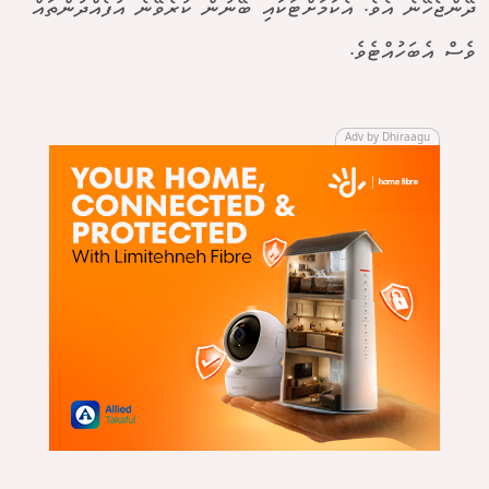
ދޭންޖެހޭނެ އެވެ. އެކަމަށްޓަކައި ބޭނުން ކުރެވޭނެ އުފެއްދުންތައް
ވެސް އެބަހުއްޓެވެ.
Adv by Dhiraagu