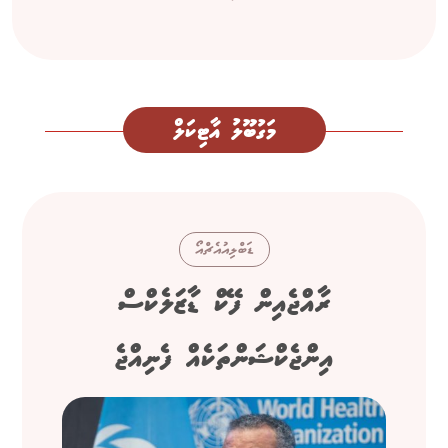
މަގުބޫލު އާޓިކަލް
ޑަބްލިއުއެޗްއޯ
ރާއްޖެއިން ފޭކް ޑާޒަލެކްސް
އިންޖެކްޝަންތަކެއް ފެނިއްޖެ