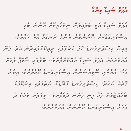
އެޕަލް ސައިޑާ ވިނެގާ
އެޕަލް ސައިޑާ އަކީ ބަލައިލަން ނިކަމެތިކޮށް އޮންނަ ބުޅި
އިސްތަށިގަޑަކަށް ބޭނުންވާނެ އެންމެ ރަނގަޅު އެއް ހައްލެވެ.
މިއިން އިސްތަށިގަނޑު އޮފު އަރުވާލައި ރީތިކޮށްލައިދޭނެ އެވެ. ފެނާ
އެއްވަރަކަށް އެޕަލް ސައިޑާ އެއްކޮށްލާށެވެ.- ބޮލުގައި ޝޭމްޕޫ ލުމަށް
ފަހު، އެއްކުރި ސޮލިއުޝަނުން އިސްތަށިގަނޑު ދޮވެލާށެވެ. އިތުރު
ގޮތެއް ނުހަދާ، އިސްތަށިގަނޑު މާބޮޑަށް ނުތަޅުވައި އިރުކޮޅަކު
ބެހެއްޓުމަށް ފަހު ފިނި ފެނުން ދޮވެލާށެވެ.- މިގޮތަށް މަހަކު ދެ
ފަހަރު އިސްތަށިގަނޑު ދޮންނަން އާދަކުރާށެވެ.