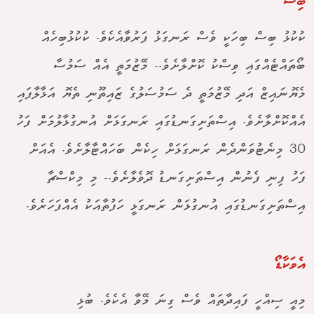
ބިސް
ކުކުޅު ބިސް ބިހަކީ ވެސް ރަނގަޅު ފަރުވާއެކެވެ. ކުކުޅުބިހެއް
ބޯތައްޓެއްގައި ވިސްކު ކޮށްލާށެވެ.- މޭޒުމަތީ އެއް ސަމުސާ
މެޔޮނައިޒް އަދި މޭޒުމަތީ ދެ ސަމުސަލުގެ ޒައިތޫނި ތެޔޮ އަޅާލާފައި
އެއްކޮށްލާށެވެ. އިސްތަށިގަނޑުގައި ރަނގަޅަށް އުނގުޅާލުމަށް ފަހު
30 މިނެޓުވަންދެން ރަނގަޅަށް ހިކެން ބަހައްޓާލާށެވެ. އެއަށް
ފަހު ފިނި ފެނުން އިސްތަށިގަނޑު ދޮވެލާށެވެ.- މި މިކްސްޗާ
އިސްތަށިގަނޑުގައި އުނގުޅަން ރަނގަޅީ ހަފުތާއަކު އެއްފަހަރެވެ.
އެވަކާޑޯ
މިއީ ސިއްހީ ފައިދާތައް ވެސް ގިނަ މޭވާ އެކެވެ. ބުޅި