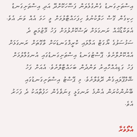
އިސްތަށިގަނޑު ގެންގުޅެލަން ފަސޭހަކޮށްދޭ އަދި އިސްތަށިގަނޑު
ހިކިގެން ގޮސް ހަލާކުނުވެ ހިފަހައްޓާލުމަށް މީ ހަމަ އެއް ވަނަ އެވެ.
އެވަކާޑޯއެއް ރަނގަޅަށް ޗަސްކޮށްލުމަށް ފަހު މޭޒުމަތީ ދެ
ސަމުސަލުގެ ޔޯގަޓް އަޅާލައި ކްރީމްގަނޑަކަށް ވާގޮތަށް ރަނގަޅަށް
އެއްކޮށްލާށެވެ. ޕޭސްޓުގަނޑު އިސްތަށިގަނޑުގައި އުނގުޅާލުމަށް
ފަހު ގަޑިއެއްހާއިރު ވަންދެން ބަހައްޓާލާށެވެ. އެއަށް ފަހު
ޝޭމްޕޫލައިގެން ދޮވެލާށެވެ. މި ޕޭސްޓު އިސްތަށިގަނޑުގައި
ބޭނުންކުރަން އެންމެ ރަނގަޅީ ގިނަވެެގެން ހަފުތާއަކު ދެ ފަހަރު
އެވެ.
އެލޯވެރާ