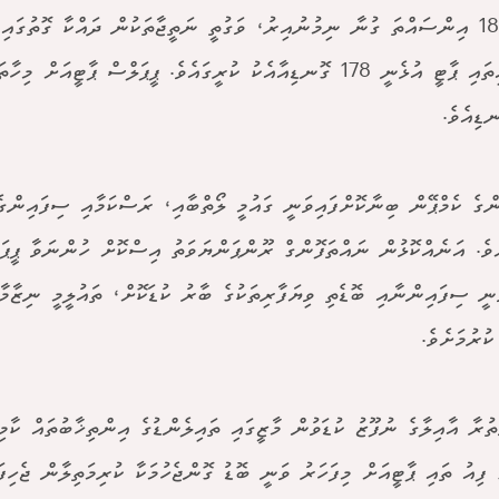
ވޯޓުގެ 18 އިންސައްތަ ގުނާ ނިމުނުއިރު، ވަގުތީ ނަތީޖާތަކުން ދައްކާ ގޮތުގައ
ބޫމްޖައިތައި ޕާޓީ އުޅެނީ 178 ގޮނޑިއާއެކު ކުރީގައެވެ. ޕީޕަލްސް ޕާޓީއަ
ްގެ ކެމްޕޭން ބިނާކޮށްފައިވަނީ ގައުމީ ލޯތްބާއި، ރަސްކަމާއި ސިފައިންގެ 
ެވެ. އަނެއްކޮޅުން ނައްތަފޮންގް ރޫންޕަންޔަވަތު އިސްކޮށް ހުންނަވާ ޕީޕަ
ަނީ ސިފައިންނާއި ބޮޑެތި ވިޔަފާރިތަކުގެ ބާރު ކުޑަކޮށް، ތައުލީމީ ނިޒާމ
ކުރުމަށެވެ.
ުރާ އާއިލާގެ ނުފޫޒު ކުޑަވުން މާޒީގައި ތައިލެންޑުގެ އިންތިޚާބުތައް ކާމ
 ފިއު ތައި ޕާޓީއަށް މިފަހަރު ވަނީ ބޮޑު ގޮންޖެހުމަކާ ކުރިމަތިލާން ޖެހިފައ