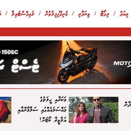
 މިއަދު
/
ރިޕޯޓް
/
ވިޔަފާރި
/
މުނިފޫހިފިލުވުން
/
ލައިފްސްޓައިލް
/
ދ
މަކަރާއި ހީލަތުގެ
ާން
މައްސަލައެއްގައި ސަލްމާންއާއި
އަލްވީރާ ކޯޓަށް!