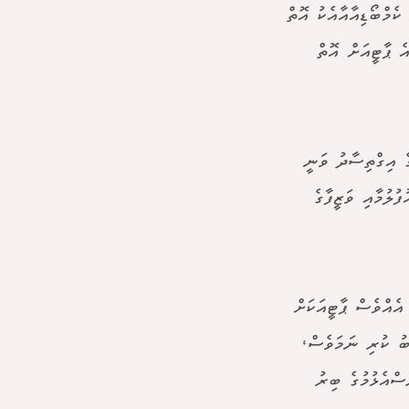
ެމްބޯޑިއާއާއެކު އޮތް
 ޕާޓީއަށް އޮތް
ެ އިގްތިސާދު ވަނީ
ުލުމާއި ވަޒީފާގެ
އެއްވެސް ޕާޓީއަކަށް
ބު ކުރި ނަމަވެސް،
ސްއެޅުމުގެ ބިރު