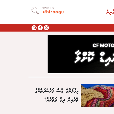
POWERED BY
ުނިޔެ
ހިމާލަޔާގެ އުސް ފަރުބަދަތެކުގެ
ތެރެއިން ދިގު ދަތުރެއް!