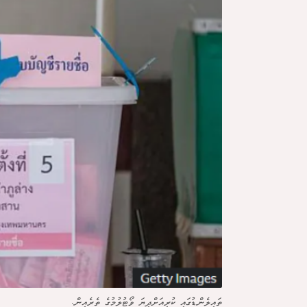
ތައިލެންޑުގައި ކުރިއަށްދިޔަ ވޯޓުލުމުގެ ތެރެއިން.