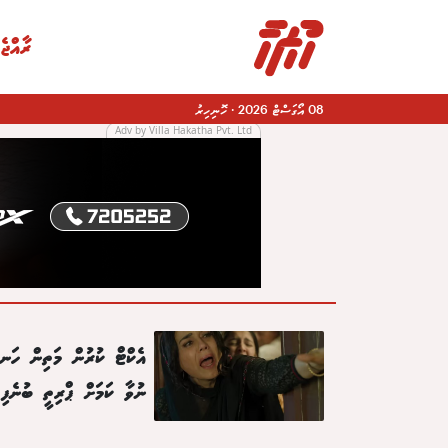
ރާއްޖެ
08 އޯގަސްޓް 2026
·
ހޮނިހިރު
Adv by Villa Hakatha Pvt. Ltd
އެކްޓް ކުރުން މަތިން ހަނދ
ނުވާ ކަމަށް ޕްރިތީ ބުނެފި