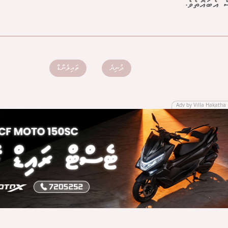
ް އެބައޮތެވެ.
ދުނިޔެ
ތައިލެންޑް
Adv by Villa Hakatha 