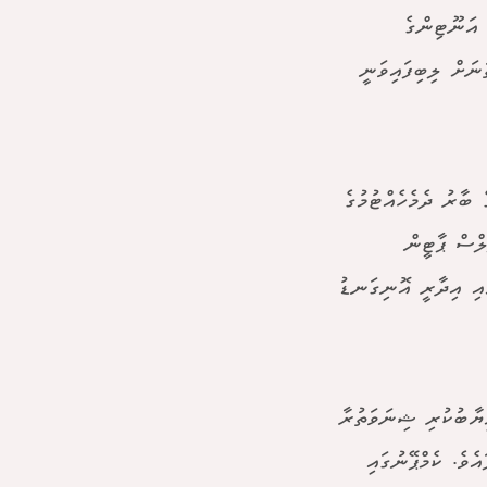
ި އަނޫޓިންގެ
ށް މިހާތަނަށް ލިބިފައިވަނީ
ބާރު ދެމެހެއްޓުމުގެ
ލްސް ޕާޓީން
ާއި އިދާރީ އޮނިގަނޑު
ިޔާބުކުރި ޝިނަވަތުރާ
ެވެ. ކެމްޕޭނުގައި