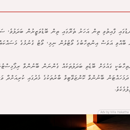
ްޑުގައި ފާއިތުވި ތިން އަހަރު ތެރޭގައި ތިން ބޮޑުވަޒީރުން ބަދަލުވެ، ސަރ
ް ބޭއްވި އަވަސް އިންތިހާބުގެ ވޯޓުލުން ނިމި، ވޯޓު ގުނުމުގެ މަސައްކަތް 
ތިހާބަކީ ގައުމަށް ބޮޑެތި ބަދަލުތަކެއް ގެންނަން ބޭނުންވާ ރިފޯމިސްޓުނ
ދަމަހައްޓަން ބޭނުންވާ ކޮންޒަވޭޓިވް ބާރުތަކުގެ މެދުގައި ކުރިއަށްދާ ވަރ
ލުމެކެވެ.
Adv by Villa Hakatha 