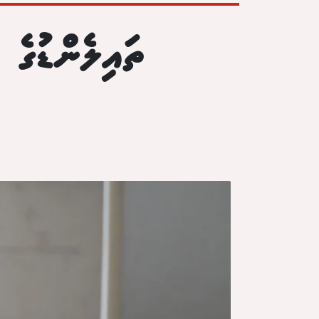
ތައިލެންޑުގެ 