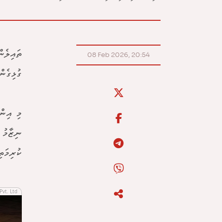
ތައިލެނ
08 Feb 2026, 20:54
ގުޅިގެނ
މި އިން
ނިޒާމު 
ކުރިމަތި
Pvt. Ltd