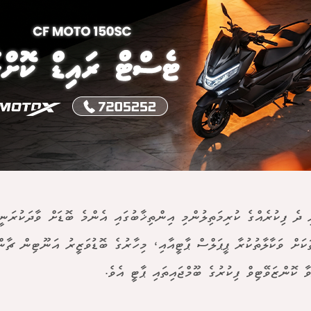
ި ދެ ފިކުރެއްގެ ކުރިމަތިލުންމި އިންތިޚާބުގައި އެންމެ ބޮޑަށް ވާދަކުރަނ
ަކަށް ވަކާލާތުކުރާ ޕީޕަލްސް ޕާޓީއާއި، މިހާރުގެ ބޮޑުވަޒީރު އަނޫޓިން ޗާނ
ާ ކޮންޒަވޭޓިވް ފިކުރުގެ ބޫމްޖައިތައި ޕާޓީ އެވެ.