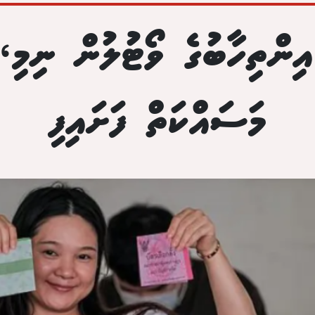
އިންތިހާބުގެ ވޯޓުލުން ނިމި، 
މަސައްކަތް ފަށައިފި