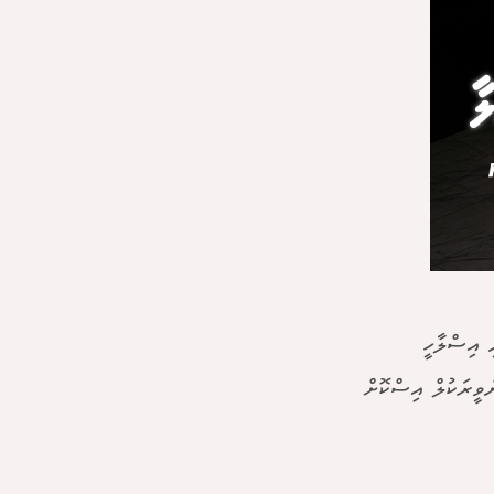
ީ އިސްލާހީ
ްވީރަކުލް އިސްކޮށް