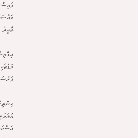
ފައިސާގ
މައްސަލ
ތާއީދު 
އިގްތިސ
މަޑުޖެހި
ފުރުސަތު
އިންތިޚ
އަޣުލަބ
އަސްކަރ