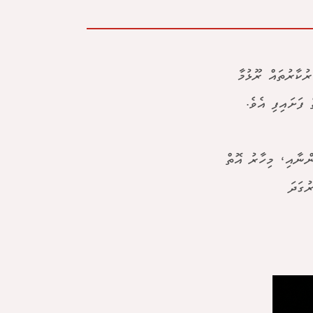
ުކާރުތައް ރޫޅުމާ
ފަށައިފި އެވެ.
ްނާއި، މިހާރު އޮތް
ުގަދަ