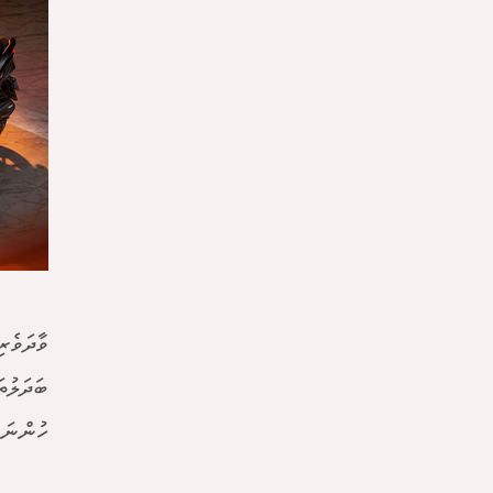
ވާދަވެރ
ބަދަލުތ
ހުންނަވ