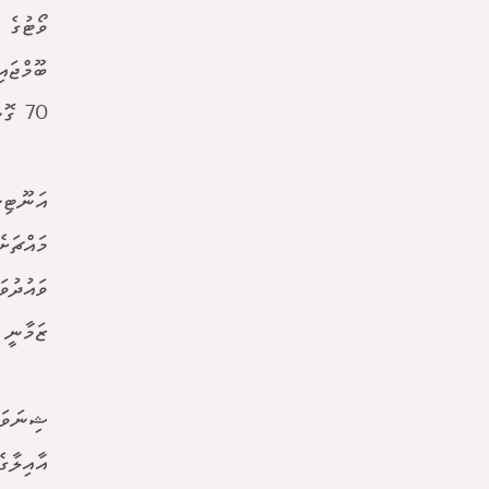
70 ގޮނޑިއެވެ.
އަނޫޓިނ
މައްޗަށ
ވައުދުވ
ޒަމާނީ 
ޝިނަވަތ
އާއިލާގެ