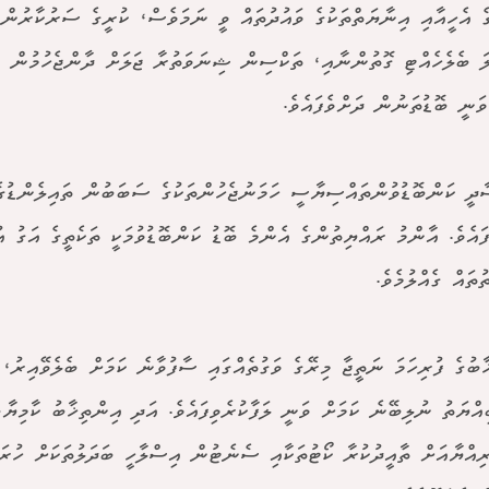
ެ އެހީއާއި އިނާޔަތްތަކުގެ ވައުދުތައް ވީ ނަމަވެސް، ކުރީގެ ސަރުކާރުން ކ
ަ ބެލެހެއްޓި ގޮތުންނާއި، ތަކްސިން ޝިނަވަތުރާ ޖަލަށް ދާންޖެހުމުން އެ
ވަނީ ބޮޑުތަނުން ދަށްވެފައެވެ.
ާދީ ކަންބޮޑުވުންތައްސިޔާސީ ހަމަނުޖެހުންތަކުގެ ސަބަބުން ތައިލެންޑުގ
ފައެވެ. އާންމު ރައްޔިތުންގެ އެންމެ ބޮޑު ކަންބޮޑުވުމަކީ ތަކެތީގެ އަގު އުފ
ތައް ގެއްލުމެވެ.
ާބުގެ ފުރިހަމަ ނަތީޖާ މިރޭގެ ވަގުތެއްގައި ސާފުވާނެ ކަމަށް ބެލެވޭއިރު، 
ިއްޔަތު ނުލިބޭނެ ކަމަށް ވަނީ ލަފާކުރެވިފައެވެ. އަދި އިންތިޚާބު ކާމިޔާ
ިއްޔާއަށް ތާއީދުކުރާ ކޯޓުތަކާއި ސެނެޓުން އިސްލާހީ ބަދަލުތަކަށް ހުރަ