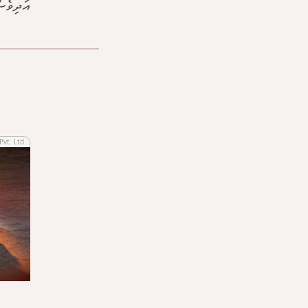
އަދިވެސ
Pvt. Ltd