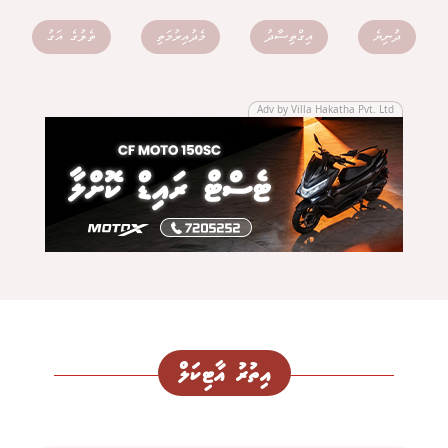
ދުނިޔެ
އިގްތިސާދު
މެދުއިރުމަތި
ތެލުގެ އަގު
Adv by Villa Hakatha Pvt. Ltd
އިތުރު އާޓިކަލް