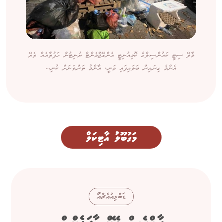
މާލޭ ސިޓީ ކައުންސިލްގެ ކޮމިއުނިޓީ އެންގޭޖްމެންޓް ޔުނިޓުން ހަފުތާއެއް ތެރޭ
އެންމެ ގިނައިން ބަލައިފައި ވަނީ، އާންމު ތަންތަނަށް ކުނި...
މަގުބޫލު އާޓިކަލް
ޑަބްލިއުއެޗްއޯ