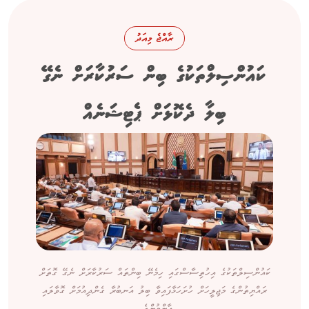
ރާއްޖެ މިއަދު
ކައުންސިލްތަކުގެ ބިން ސަރުކާރަށް ނެގޭ
ބިލާ ދެކޮޅަށް ޕެޓިޝަނެއް
ކައުންސިލްތަކުގެ އިހުތިސާސްގައި ހިމެނޭ ބިންތައް ސަރުކާރަށް ނެގޭ ގޮތަށް
ރައްޔިތުންގެ މަޖިލީހަށް ހުށަހަޅާފައިވާ ބިލު އަނބުރާ ގެންދިއުމަށް ގޮވާލައި
އާންމުންގެ...