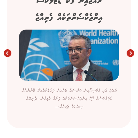
ރާއްޖެއިން ފޭކް ޑާޒަލެކްސް
އިންޖެކްޝަންތަކެއް ފެނިއްޖެ
ރާއްޖެ އާއި މެކްސިކޯއިން ކެންސަރު ބައްޔަށް ފަރުވާކުރުމަށް ބޭނުންކުރާ
ޑާޒަލެކްސްގެ ފޭކް އިންޖެކްޝަންތަކެއް ފެނުމާ ގުޅިގެން، ދުނިޔޭގެ
ސިއްހަތު ޖަމިއްޔާ،...