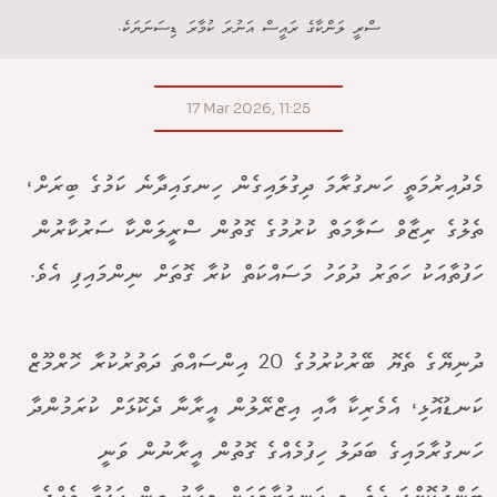
ސްރީ ލަންކާގެ ރައީސް އަނުރަ ކުމާރަ ޑިސަނަޔަކެ.
17 Mar 2026, 11:25
މެދުއިރުމަތީ ހަނގުރާމަ ދިގުލައިގެން ހިނގައިދާނެ ކަމުގެ ބިރަށް،
ތެލުގެ ރިޒާވް ސަލާމަތް ކުރުމުގެ ގޮތުން ސްރީލަންކާ ސަރުކާރުން
ހަފުތާއަކު ހަތަރު ދުވަހު މަސައްކަތް ކުރާ ގޮތަށް ނިންމައިފި އެވެ.
ދުނިޔޭގެ ތެޔޮ ބޭރުކުރުމުގެ 20 އިންސައްތަ ދަތުރުކުރާ ހޮރްމޫޒް
ކަނޑުއޮޅި، އެމެރިކާ އާއި އިޒްރޭލުން އީރާނާ ދެކޮޅަށް ކުރަމުންދާ
ހަނގުރާމައިގެ ބަދަލު ހިފުމެއްގެ ގޮތުން އީރާނުން ވަނީ