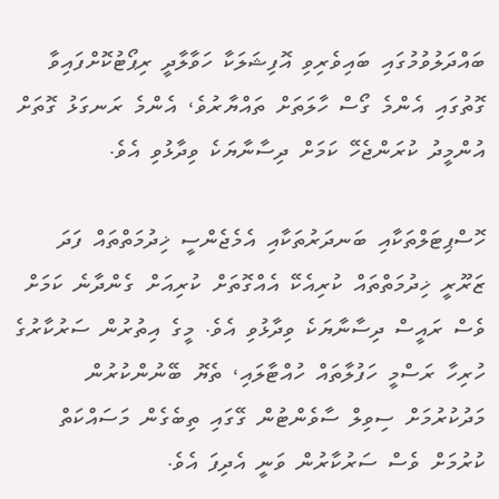
ބައްދަލުވުމުގައި ބައިވެރިވި އޮފިޝަލަކާ ހަވާލާދީ ރިޕޯޓުކޮށްފައިވާ
ގޮތުގައި އެންމެ ގޯސް ހާލަތަށް ތައްޔާރުވެ، އެންމެ ރަނގަޅު ގޮތަށް
އުންމީދު ކުރަންޖެހޭ ކަމަށް ދިސާނާޔަކެ ވިދާޅުވި އެވެ.
ހޮސްޕިޓަލްތަކާއި ބަނދަރުތަކާއި އެމެޖެންސީ ޚިދުމަތްތައް ފަދަ
ޒަރޫރީ ޚިދުމަތްތައް ކުރިއެކޭ އެއްގޮތަށް ކުރިއަށް ގެންދާނެ ކަމަށް
ވެސް ރައީސް ދިސާނާޔަކެ ވިދާޅުވި އެވެ. މީގެ އިތުރުން ސަރުކާރުގެ
ހުރިހާ ރަސްމީ ހަފުލާތައް ހުއްޓާލައި، ތެޔޮ ބޭނުންކުރުން
މަދުކުރުމަށް ސިވިލް ސާވެންޓުން ގޭގައި ތިބެގެން މަސައްކަތް
ކުރުމަށް ވެސް ސަރުކާރުން ވަނީ އެދިފަ އެވެ.