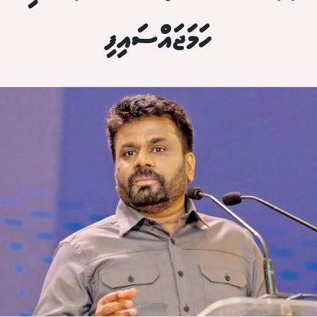
ހަމަޖައްސައިފި