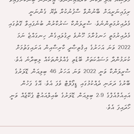
މެލޭޝިޔާ އަދި ދެކުނު ކޮރެއާއިންނެވެ. އީރާނުން ބިނާކޮށްފައިވާ
ރިފައިނަރީއަށް ބޭނުންވާ ސާފުނުކުރާ ތެޔޮ ގެންނަނީ
މެދުއިރުމަތިންނެވެ. ސްރީލަންކާ ސަރުކާރުން ބުނެފައިވާ ގޮތުގައި
މެދުއިރުމަތީ ހަނގުރާމަ ހޫނުވެ ދިގުލައިގެން ހިނގައްޖެ ނަމަ
2022 ވަނަ އަހަރުގެ އިޤުތިޞާދީ ކާރިސާއިން އަރައިގަތުމަށް
ކުރަމުންދާ މަސައްކަތަށް ބޮޑެތި ގެއްލުންތަކެއް ލިބިދާނެ އެވެ.
ސްރީލަންކާ ވަނީ 2022 ވަނަ އަހަރު 46 ބިލިއަން ޑޮލަރުގެ
ބޭރުގެ ދަރަނި ދެއްކުމުގައި ޑީފޯލްޓް ވެފަ އެވެ. އޭގެ ފަހުން
އައިއެމްއެފްގެ 2.9 ބިލިއަން ޑޮލަރުގެ ބެއިލްއައުޓް ޕެކޭޖެއް ވަނީ
ހޯދައިފަ އެވެ.