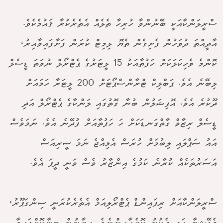
ސްރީލަންކާއަކީ ބޭނުންވާ ހުރިހާ ތެލެއް އެތެރެކުރާ ޤައުމެކެވެ.
އާދީއްތަ ދުވަހުން ފެށިގެން ތެޔޮ ލިމިޓް ކުރަން ފަށާފައިވާއިރު،
ކޮންމެ ވެހިކަލަކަށް ހަފުތާއަކު 15 ލީޓަރުގެ ޕެޓްރޯލް ނުވަތަ ޑީސެލް
ލިބޭނެ އެވެ. ޕަބްލިކް ޓްރާންސްޕޯޓަށް 200 ލީޓަރާ ހަމައަށް
ދޫކުރެ އެވެ. އޮފިޝަލުން ބުނާ ގޮތުގައި ލަންކާގެ ޕެޓްރޯލް އަދި
ޑީސެލް ރިޒާވް ގާތްގަނޑަކަށް ހަ ހަފުތާއަށް ފުދޭނެ އެވެ. ނަމަވެސް
އައު ސަޕްލައި ލިބުމަށް ހުރަސް އެޅިއްޖެ ނަމަ ސީރިއަސް
އަސަރުތަކެއް ކުރާނެ ކަމުގެ އިންޒާރު ވެސް ވަނީ ދީފަ އެވެ.
ސްރީލަންކާއަށް ރިފައިންޑް ޕެޓްރޯލިއަމް އެތެރެކުރަނީ ސިންގަޕޫރު،