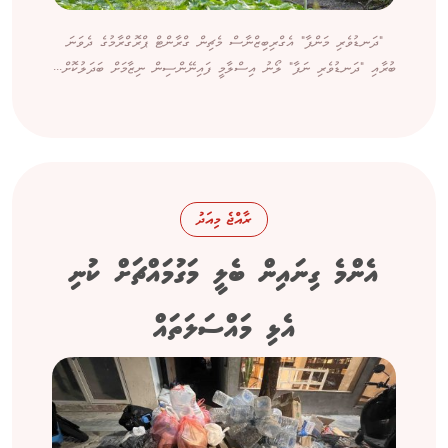
"ދަނޑުވެރި މަންފާ" އެގްރިބިޒްނާސް މެޗިން ގްރާންޓް ޕްރޮގްރާމުގެ ދެވަނަ
ބުރާއި "ދަނޑުވެރި ނަފާ" ލޯނު އިސްލާމީ ފައިނޭންސިން ނިޒާމަށް ބަދަލުކޮށް...
ރާއްޖެ މިއަދު
އެންމެ ގިނައިން ބެލީ މަގުމައްޗަށް ކުނި
އެޅި މައްސަލަތައް