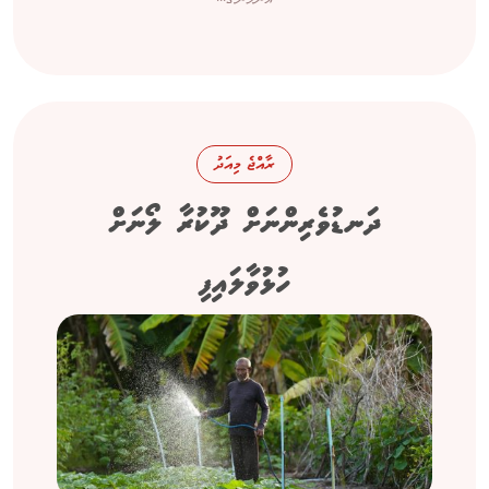
ރާއްޖެ މިއަދު
ދަނޑުވެރިންނަށް ދޫކުރާ ލޯނަށް
ހުޅުވާލައިފި