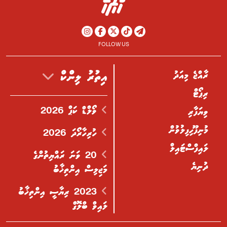
FOLLOW US
ރާއްޖެ މިއަދު
އިތުރު ލިންކް
ރިޕޯޓް
ވޯލްޑް ކަޕް 2026
ވިޔަފާރި
މުނިފޫހިފިލުވުން
ހުރިހާރޯދަ 2026
ލައިފްސްޓައިލް
20 ވަނަ ރައްޔިތުންގެ
ދުނިޔެ
މަޖިލިސް އިންތިޚާބު
2023 ރިޔާސީ އިންތިޚާބު
ލައިވް ބްލޮގް