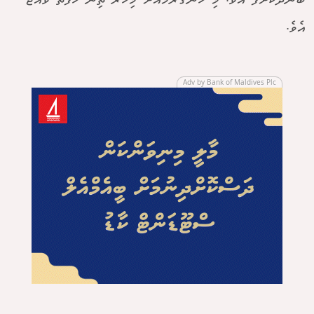
ބަންދުކޮށްފަ އެވެ. މި ހަނގުރާމައަށް މިހާރު ތިން ހަފުތާ ވެއްޖެ
އެވެ.
Adv by Bank of Maldives Plc