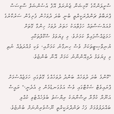
ސްރީލަންކާގެ ކޮމިޝަނާ ޖެނެރަލް އޮފް އެސެންޝަލް ސާވިސަސް
ޕްރަބާތު ޗަންދްރަކީރްތީ ބުނީ ބުދަ ދުވަހުން ފެށިގެން ސަރުކާރުގެ
މުއައްސަސާތައް ހަފުތާއަކު ހަތަރު ދުވަހު ހިންގާ ގޮތަށް
ހަމަޖައްސާފައިވާ ކަމަށެވެ. މި ފިޔަވަޅު ސްކޫލްތަކާއި
ޔުނިވާސިޓީތަކަށް ވެސް ހިނގާނެ ކަމަށާއި، ވަކި މުއްދަތެއް ނެތި
މި ފިޔަވަޅު ދެމިއޮންނާނެ ކަމަށް އޭނާ ބުންޏެވެ.
"ކޮންމެ ބުދަ ދުވަހެއް ބަންދު ދުވަހެއްގެ ގޮތުގައި ހަމަޖެއްސުމަށް
ޕްރައިވެޓް ސެކްޓާގައި ވެސް އަޅުގަނޑުމެން މި އެދެނީ،" ރައީސް
އަނޫރާ ކުމާރާ ދިސާނާޔަކެ ރިޔާސަތު ބެލެހެއްޓެވި ކުއްލި
ބައްދަލުވުމަށް ފަހު ޗަންދްރަކީރްތީ ނޫސްވެރިންނަށް ބުންޏެވެ.