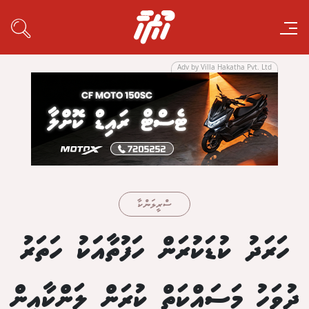
Adv by Villa Hakatha Pvt. Ltd
ސްރީލަންކާ
ހަރަދު ކުޑަކުރަން ހަފުތާއަކު ހަތަރު
ދުވަހު މަސައްކަތް ކުރަން ލަންކާއިން