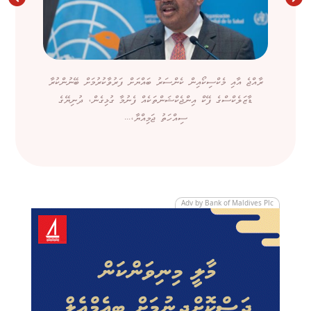
ރާއްޖެ އާއި މެކްސިކޯއިން ކެންސަރު ބައްޔަށް ފަރުވާކުރުމަށް ބޭނުންކުރާ
ޑާޒަލެކްސްގެ ފޭކް އިންޖެކްޝަންތަކެއް ފެނުމާ ގުޅިގެން، ދުނިޔޭގެ
ސިއްހަތު ޖަމިއްޔާ،...
Adv by Bank of Maldives Plc