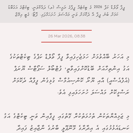
ފީފާ ވޯލްޑް ކަޕް 2026 ގެ ޓިކެޓެއް ފީފާގެ ރައީސް (ވ) ދައްކާލަނީ. ޓިކެޓްގެ އަގުބޮޑު
ކަމަށް ބުނެ ފީފާ އާ ދެކޮޅަށް ވަނީ މައްސަލަ ހުށަހަޅާފައި. ފޮޓޯ: ގެޓީ އިމޭޖް
26 Mar 2026, 08:38
މި އަހަރު ބޭއްވުމަށް ހަމަޖެހިފައިވާ ފީފާ ވޯލްޑް ކަޕްގެ ޓިކެޓްތަކުގެ
އަގު އިންތިހާއަށް ބޮޑުކޮށްފައިވާތީ، ފުޓްބޯލް ސަޕޯޓާސް ޔޫރަޕް
(އެފްއެސްއީ) އާއި ޔޫރޯ ކޮންސިއުމާސް ގުޅިގެން ފީފާއާ ދެކޮޅަށް
ރަސްމީކޮށް މައްސަލަ ހުށަހަޅައިފި އެވެ.
މި ޖަމިއްޔާތަކުން ތުހުމަތުކުރާ ގޮތުގައި ފީފާއިން ވަނީ ޓިކެޓްގެ އަގު
ކަނޑައެޅުމުގައި އެ އިދާރާގެ މޮނޮޕޮލީ ބާރުގެ ނާޖާއިޒު ފައިދާ