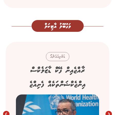
މަގުބޫލު އާޓިކަލް
ޑަބްލިއުއެޗްއޯ
ރާއްޖެއިން ފޭކް ޑާޒަލެކްސް
އިންޖެކްޝަންތަކެއް ފެނިއްޖެ