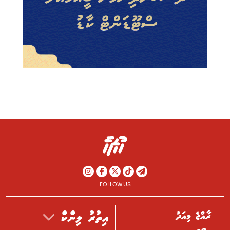
FOLLOW US
ރާއްޖެ މިއަދު
އިތުރު ލިންކް