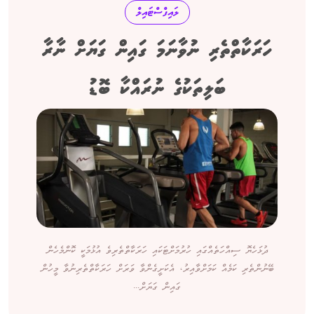
ލައިފްސްޓައިލް
ހަރަކާތްތެރި ނުވާނަމަ ގައިން ގަޔަށް ނާރާ
ބަލިތަކުގެ ނުރައްކާ ބޮޑު
ދުޅަހެޔޮ ސިއްހަތެއްގައި ހުރުމަށްޓަކައި ހަރަކާތްތެރިވެ އުޅުމަކީ ކޮންމެހެން
ބޭނުންތެރި ކަމެއް ކަމަށްވާއިރު، އެކަށީގެންވާ ވަރަށް ހަރަކާތްތެރިނުވާ މީހުން
ގައިން ގަޔަށް...