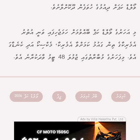
ވޯލްޑް ކަޕަށް ދިއުމުގެ ހުވަފެން ދޫކޮށްލާށެވެ.
މި އަހަރުގެ ވޯލްޑް ކަޕް ބޭއްވުމަށް ހަމަޖެހިފައި ވަނީ އުތުރު
އެމެރިކާގެ ތިން ގައުމު ކަމަށްވާ އެމެރިކާ، މެކްސިކޯ އަދި ކެނެޑާގަ
އެވެ. މިފަހަރުގެ މުބާރާތުގައި ޖުމުލަ 48 ޓީމު ވާދަކުރާނެ އެވެ.
ކުޅިވަރު
ބޭރު ކުޅިވަރު
ފީފާ
ވޯލްޑް ކަޕް 2026
Adv by Villa Hakatha Pvt. Ltd