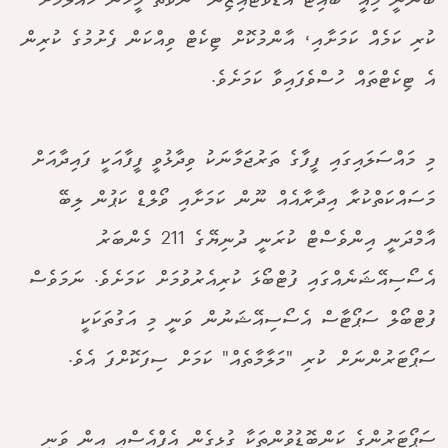
ބުނަނީ މިއީ "ބައިޓް އެޑްވަަޓައިޒިން" ނުވަތަ މީހުން ހެއްލުމަށް
ކުރި ކަމެއް ކަމަށާއި، އާންމުކޮށް ޓިކެޓް ވިއްކަން ފެށުމުގެ ކުރިން
އެ ޓިކެޓްތައް ހުސްވެފައިވާ ކަމަށެވެ.
މި މައްސަލައިގައި ފީފާގެ ތަރުޖަމާނަކު ވިދާޅުވީ ފީފާއަކީ ފައިދާއަށް
މަސައްކަތްކުރާ އިދާރާއެއް ނޫން ކަމަށާއި ވޯލްޑް ކަޕުން ލިބޭ
އާމްދަނީ އިންވެސްޓް ކުރަނީ ދުނިޔޭގެ 211 މެންބަރު
އެސޯސިއޭޝަނެއްގައި ފުޓްބޯޅަ ކުރިއެރުވުމަށް ކަމަށެވެ. ނަމަވެސް
ފުޓްބޯލް ސަޕޯޓާސް އެސޯސިއޭޝަނުން ވަނީ މި އަގުތަކަކީ
ސަޕޯޓަރުންނަށް ކުރި "މަލާމާތެއް" ކަމަށް ސިފަކޮށްފަ އެވެ.
ސަޕޯޓަރުންގެ ކަންބޮޑުވުންތަކާ ގުޅިގެން އެފްއެސްއީ އިން ވަނީ