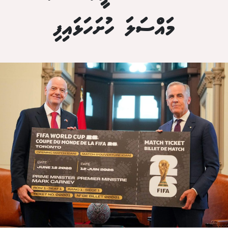
މައްސަލަ ހުށަހަޅައިފި