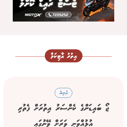
އިތުރު އާޓިކަލް
ދުނިޔެ
ޖޯ ބައިޑަންގެ ކެންސަރު އިތުރަށް ފެތުރި
އުޅުއްވަނީ ވަރަށް ވޭނުގައި