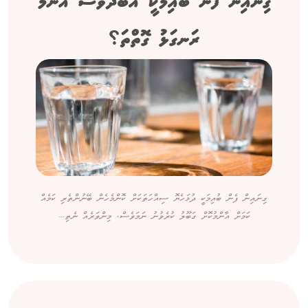
ގިނައިން ފެން ބުއިމަކީ އަބަދުވެސް އެންމެ
ރަނގަޅު ގޮތްތަ؟
ގިނައިން ފެން ބުއިމަކީ ދުޅަހެޔޮ ސިއްހަތަކަށް ކޮންމެހެން ބޭނުންތެރި ކަމެއް
ކަމަށް އާންމުކޮށް ގަބޫލު ކުރެވުނު ނަމަވެސް، މިންވަރެއް ނެތި...