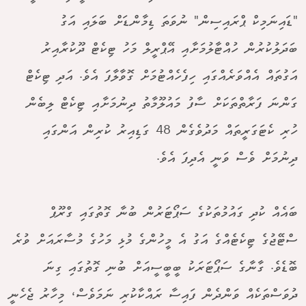
"ޑައިނަމިކް ޕްރައިސިން" ނުވަތަ ޑިމާންޑަށް ބަލައި އަގު
ބަދަލުކުރުން ހުއްޓާލުމަށާއި އޭޕްރީލް މަހު ޓިކެޓް ދޫކުރާއިރު
އަގުތައް އެއްވަރެއްގައި ހިފެހެއްޓުމަށް ގޮވާލާފަ އެވެ. އަދި ޓިކެޓް
ގަންނަ ފަރާތްތަކަށް ސާފު މައުލޫމާތު ދިނުމަށާއި ޓިކެޓް ލިބެން
ހުރި ކެޓަގަރީތައް މަދުވެގެން 48 ގަޑިއިރު ކުރިން އަންގައި
ދިނުމަށް ވެސް ވަނީ އެދިފަ އެވެ.
ބައެއް ކުދި ގައުމުތަކުގެ ސަޕޯޓަރުން ބުނާ ގޮތުގައި ގްރޫޕް
ސްޓޭޖުގެ ޓިކެޓެއްގެ އަގު އެ މީހުންގެ މުޅި މަހުގެ މުސާރައަށް ވުރެ
ބޮޑެވެ. ގާނާގެ ސަޕޯޓަރަކު ބީބީސީއަށް ބުނި ގޮތުގައި ގިނަ
ދުވަސްތަކެއް ވަންދެން ފައިސާ ރައްކާކުރި ނަމަވެސް، މިހާރު ޖެހެނީ