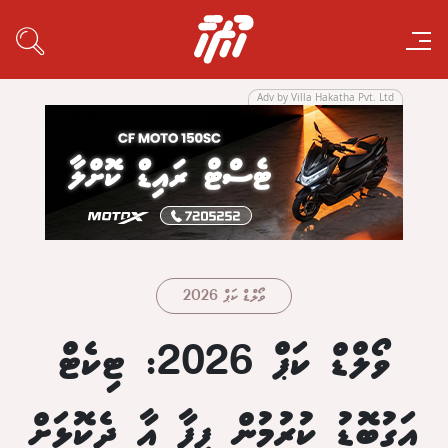
Adv by Villa Hakatha Pvt. Ltd
ވޯލްޑް ކަޕް 2026
ވޯލްޑް ކަޕް 2026: ޓިކެޓް
އަގުބޮޑު ކުރުމުން ފީފާ އާ ދެކޮޅަށް