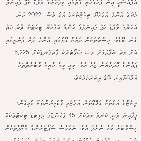
އެފްއެސްއީ އިން ފާހަގަކުރި ގޮތުގައި މިފަހަރުގެ ވޯލްޑް ކަޕް ފައިނަލް
މެޗުގެ އެންމެ އަގުހެޔޮ ޓިކެޓްތަކުގެ އަގު ވެސް، 2022 ވަނަ
އަހަރުގެ ވޯލްޑް ކަޕް ފައިނަލްގެ އެންމެ އަގުހެޔޮ ޓިކެޓަށް ވުރެ ހަތް
ގުނަ ބޮޑެވެ. ހިސާބުތަކުން ދައްކާ ގޮތުގައި އެންމެ ދަށް ފަންތީގައި
އަށް މެޗު ބަލާލުމަށް ވެސް ސަޕޯޓަރަކު ގާތްގަނޑަކަށް 5,225
ޕައުންޑް ހޭދަކުރަން ޖެހެ އެވެ. މިއީ މީގެ ކުރީގެ މުބާރާތްތަކާ
އަޅާބަލާއިރު ބޮޑު އިތުރުވުމެކެވެ.
ޓިކެޓްގެ އަގުތަކާ ގުޅޭގޮތުން އަމާޒުވި ފާޑުކިޔުންތަކާ ގުޅިގެން،
ފީފާއިން ވަނީ ކޮންމެ މެޗަކަށް 45 ޕައުންޑްގެ ލިމިޓެޑް ޓިކެޓްތަކެއް
ޑިސެމްބަރު މަހު ނެރެފަ އެވެ. ނަމަވެސް ސަޕޯޓަރުންގެ ގްރޫޕްތަކުން