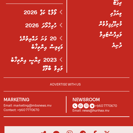
ރިޕޯޓް
ވޯލްޑް ކަޕް 2026
ވިޔަފާރި
މުނިފޫހިފިލުވުން
ހުރިހާރޯދަ 2026
ލައިފްސްޓައިލް
20 ވަނަ ރައްޔިތުންގެ
ދުނިޔެ
މަޖިލިސް އިންތިޚާބު
2023 ރިޔާސީ އިންތިޚާބު
ލައިވް ބްލޮގް
ADVERTISE WITH US
MARKETING
NEWSROOM
Email:
marketing@mbsnews.mv
+960 7770670
Contact: +960 7770670
Email:
news@hurihaa.mv
© 2026, Hurihaa.mv. All Rights Reserved.
Powered by
Lagoon Labs
.