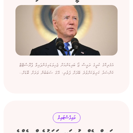
އެމެރިކާގެ ކުރީގެ ރައީސް ޖޯ ބައިޑަންއަށް ޖެހިވަޑައިގެންފައިވާ ޕްރޮސްޓޭޓް
ކެންސަރު ކަށިތަކަށްވުރެ ބޭރަށް ފެތުރި، އޭގެ ސަބަބުން ވަރަށް ބޮޑަށް...
ލައިފްސްޓައިލް