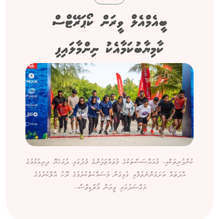
ބީއެމްއެލް ވީރަން ކޯޕަރޭޓްސް
ކާމިޔާބުކަމާއެކު ނިންމާލައިފި
ކުންފުނިތަކާއި، މުއައްސަސާތަކުގެ މުވައްޒަފުންގެ މެދުގައި ދުޅަހެޔޮ ދިރިއުޅުމުގެ
އާދަތައް އަށަގެންނެވުމާއި ގުޅިގެން މަސައްކަތްކުރުމުގެ ރޫހު އާލާކުރުމުގެ
މަގްސަދުގައި ވީރަން މޯލްޑިވްސް...