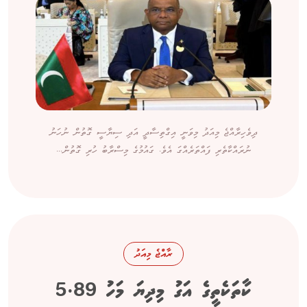
ދިވެހިރާއްޖެ މިއަދު މިވަނީ އިގްތިސާދީ އަދި ސިޔާސީ ގޮތުން ނުހަނު
ނުރައްކާތެރި ފައްތަރެއްގަ އެވެ. ގައުމުގެ މިސްރާބު ހުރި ގޮތުން...
ރާއްޖެ މިއަދު
ކާތަކެތީގެ އަގު މިދިޔަ މަހު 5.89