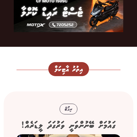
އިތުރު އާޓިކަލް
ރިޕޯޓް
ގައުމަށް ބޭނުންވަނީ ވަރުގަދަ ލީޑަރެއް!