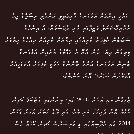
"ގައުމީ އިނާމަށް އަޅުގަނޑު ކުރިމަތިލީ ރަންދެލި ރިސޯޓުގެ ޖިމް
ރެކްރިއޭޝަނަލް ވަޒީފާގައި ހުރި ދުވަސްވަރު. އެ އިނާމުގެ
ސަބަބުން ކުޅިވަރު ކެރިއާގައި އިތުރަށް ކުރިއަށް ދިއުމުގެ ހިތްވަރު
ލިބިގެން ދިޔަ، ދެން އެރޭ އެ ހަފްލާގެ ތެރެއިން އަޅުގަނޑު
ބުނިން އަޅުގަނޑު އެންމެ ބޭނުންވާ ކަމަކީ ކުޅިވަރު އެކަޑަމީއެއް
އުފައްދަން ކަމަށް،" އޭނާ ބުންޏެވެ.
ޖެހިގެން އައި އަހަރު 2010 ގައި، އީރާންގައި ފުޓްބޯޅަ ކޯޗިން
ކޯހެއް އޭނާ ފުރިހަމަ ކުރި އެވެ. އަދި އޭގެ ހަތަރު އަހަރު ފަހުން
2014 ގައި މެލޭޝިއާގައި ޑީ ލައިސަންސް ކޯޗިން ކޯހެއް ވެސް