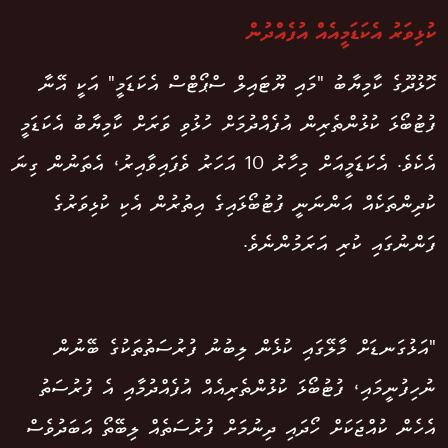
ކުޅިވަރު އެކަޑަމީއެއް އުފެއްދުން
ހޮޅުދޫގެ ކާމިޔާބު "މައި ޔޫޓައިލް ސްޕޯޓްސް އެކަޑަމީ" އަކީ އޭނާ
ފުޓުބޯޅަ ކުޅުންތެރިން އުފެއްދުމަށް ހުޅުވި ވަރަށް ކާމިޔާބު އެކަޑަމީ
އެކެވެ. އެކަޑަމީއަށް މިހާރު 10 އަހަރު ވެފައިވާއިރު، އެތަނުން ގިނަ
ކުދިންތަކެއް އަންނަނީ ފުޓުބޯޅައިގެ އިތުރުން އެކި ކުޅިވަރުގެ
ފަންނުގައި ކުރި އަރަމުންނެވެ.
"އަޅުގަނޑަށް މާލޭގައި ކުޅެން ލިބުނު ފުރުސަތުތަކުގެ ބޭނުން
ނުހިފުނީމައި، ފުޓުބޯޅަ ކުޅުންތެރިއެއް އުފެއްދުމާއި އެ ފުރުސަތު
އެހެން ކުއްޖަކަށް ހޯދައި ދިނުމަށް ފުރުސަތެއް ލިބޭތޯ އަބަދުވެސް