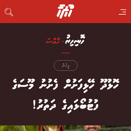
މީހުން
ހޮޅުދޫ ހޭޅިފަށުން ފެށުނު މޫސަގެ
ފުޓުބޯޅައިގެ ދަތުރު!