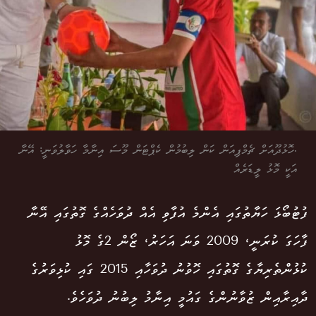
.ހޮޅުދޫއަށް ޗެމްޕިއަން ކަން ލިބުމުން ކެޕްޓަން މޫސަ އިނާމާ ހަވާލުވަނީ: އޭނާ
އަކީ މޮޅު ލީޑަރެއް
ފުޓުބޯޅަ ހަޔާތުގައި އެންމެ އުފާވި އެއް ދުވަހެއްގެ ގޮތުގައި އޭނާ
ފާހަގަ ކުރަނީ، 2009 ވަނަ އަހަރު، ޒޯން 2ގެ މޮޅު
ކުޅުންތެރިޔާގެ ގޮތުގައި ހޮވުނު ދުވަހާއި 2015 ގައި ކުޅިވަރުގެ
ދާއިރާއިން ޒުވާނުންގެ ގައުމީ އިނާމު ލިބުނު ދުވަހެވެ.