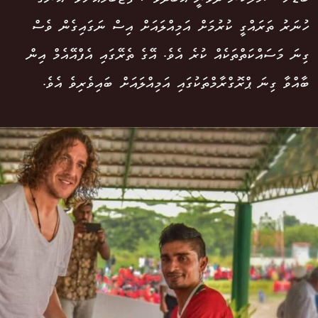
ހުނަރު ތަރައްގީ ކުރުމަށް އަމިއްލައަށް އިސް ނަގައިގެން ވެސް
ގިނަ މަސައްކަތްތަކެއް ކުރެ އެވެ. އޭގެ ތެރޭގައި އެފްއޭއެމް އިން
ބާއްވާ ގިނަ ޕްރޮގްރާމްތަކުގައި އަމިއްލައަށް ބައިވެރިވެ އެވެ.