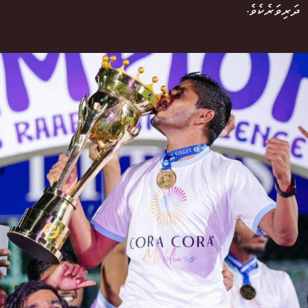
ދަރިވަރެކެވެ.