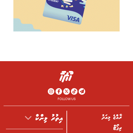
FOLLOW US
ރާއްޖެ މިއަދު
އިތުރު ލިންކް
ރިޕޯޓް