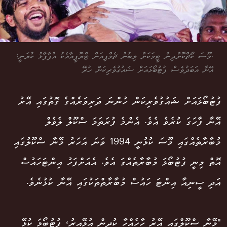
.މޫސަ ކޯޗްކޮށްދިން ޓީމަކަށް ލިބުނު ޗެމްޕިއަން ޓްރޮފީއާއެކު އުފާފާޅު ކުރަނީ:
އޭނާ އަބަދުވެސް ފުޓުބޯޅައަށް ޝައުގުވެރިކަން ހުރޭ
ފުޓުބޯޅައަށް ޝައުގުވެރިކަން ހުންނަ ދަރިވަރެެއްގެ ގޮތުގައި އޭރު
އޭނާ ފާހަގަ ކުރެވެ އެވެ. އެންމެ ފުރަތަމަ ސްކޫލް ލެވެލް
މުބާރާތެއްގައި މޫސަ ކުޅުނީ 1994 ވަނަ އަހަރު މޭނާ ސްކޫލުގައި
އޮތް މިނީ ފުޓުބޯޅަ މުބާރާތެއްގަ އެވެ. އެއަށްފަހު އިންޓަހައުސް
އަދި ސީނިއާ އިންޓަ ހައުސް މުބާރާތްތަކުގައި އޭނާ ކުޅުނެވެ.
"މޭނާ ސްކޫލްގައި އޭރު ހާހެއްހާ ކުދިން އުޅޭއިރު، ފުޓުބޯޅަ ކުޅޭ