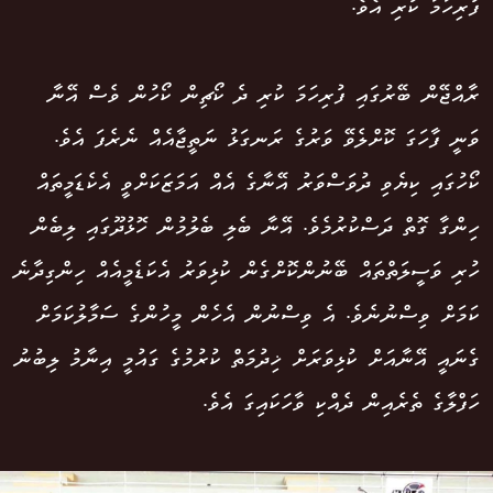
ފުރިހަމަ ކުރި އެވެ.
ރާއްޖޭން ބޭރުގައި ފުރިހަމަ ކުރި ދެ ކޯޗިން ކޯހުން ވެސް އޭނާ
ވަނީ ފާހަގަ ކޮށްލެވޭ ވަރުގެ ރަނގަޅު ނަތީޖާއެއް ނެރެފަ އެވެ.
ކޯހުގައި ކިޔެވި ދުވަސްވަރު އޭނާގެ އެއް އަމަޒަކަށްވީ އެކެޑަމީތައް
ހިންގާ ގޮތް ދަސްކުރުމެވެ. އޭނާ ބެލި ބެލުމުން ހޮޅުދޫގައި ލިބެން
ހުރި ވަސީލަތްތައް ބޭނުންކޮށްގެން ކުޅިވަރު އެކަޑެމީއެއް ހިންގިދާނެ
ކަމަށް ވިސްނުނެވެ. އެ ވިސްނުން އެހެން މީހުންގެ ސަމާލުކަމަށް
ގެނައީ އޭނާއަށް ކުޅިވަރަށް ޚިދުމަތް ކުރުމުގެ ގައުމީ އިނާމު ލިބުނު
ހަފްލާގެ ތެރެއިން ދެއްކި ވާހަކައިގަ އެވެ.