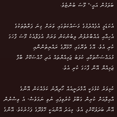
ބަލަމުން އައީ،" މޫސަ ބުންޏެވެ.
އެކަޑަމީ އުފެއްދުމުގެ މަސައްކަތުގައި ވަރަށް ގިނަ ފަރާތްތަކުގެ
އެހިއާއި އެއްބާރުލުން ލިބުނުކަން ވަރަށް އުފަލާއެކު މޫސަ ފާހަގަ
ކުރި އެވެ. އޭގެ ތެރޭގައި ހޮޅުދޫގެ ރައްޔިތުންނާއި
މުއައްސަސާތަކާއި ކުލަބު ޖަމިއްޔާތައް އަދި ހާއްސަކޮށް ބާފާ
ޖަމިއްޔާ އޭނާ ފާހަގަ ކުރި އެވެ.
ކުޅިވަރު ކުޅުމަކީ އާމްދަނީއެއް ހޯދިދާނެ ކަމެއްކަން އޭނާގެ
އާއިލާއަށް ކުރިން ގަބޫލު ކުރެވިފައި ނުވި ނަމަވެސް، އެ ވިސްނުން
އޭނާ ބަދަލުކޮށްފި އެވެ. މިއަދު އޭނާއަކީ ހޮޅުދޫގެ ފަހުރެކެވެ. އޭނާގެ