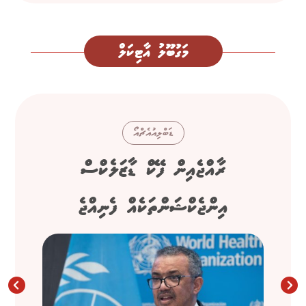
މަގުބޫލު އާޓިކަލް
ޑަބްލިއުއެޗްއޯ
ރާއްޖެއިން ފޭކް ޑާޒަލެކްސް
އިންޖެކްޝަންތަކެއް ފެނިއްޖެ