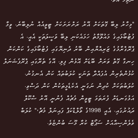
ނެތިމަ އެވެ.
"މިހާރު ލިބޭ ގޮތަކަށް އޭރު ރަށްރަށަކަށް ޓީވީއެއް ނުލިބޭނެ. ވީމާ
ފުޓުބޯޅައިގެ މައުލޫމާތު ހަމައެކަނި ލިބޭ ވަސީލަތަކީ އެއީ. އެ
ޕްރޮގްރާމުގެ ޒަރިއްޔާއިން ބޭރު ދުނިޔޭގައި ފުޓުބޯޅައިގެ ކަންކަން
ހިނގާ ގޮތް ވަރަށް ބޮޑަށް އޮޅުން ފިލި. އޭގެ ތެރޭގައި ޕްރޮފެޝަނަލް
ކުޅުންތެރިން އުފައްދާ ތަނަކީ ކުލަބުތައް ކަން އެނގުނު.
ކުލަބުތަކަށް ކުދިން ނަގަނީ އެކެޑެމީތަކުން ކަން ދަސްވި.
އަޅުގަނޑަށް ފުރަތަމަ ޓީވީން މެޗެއް ފެނުނީ އޭރު ސްކޫލް
ދައުރުގައި. އެއީ 1998ގެ ވޯލްޑްކަޕް ފައިނަލް މެޗް،" ކުލަބް
ވެލެންސިއާއަށް ސަޕޯޓް ކުރާ މޫސަ ބުންޏެވެ.