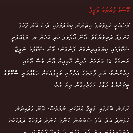
މޫސަގެ ފުރަތަމަ ވަޒީފާ
މޫސައަކީ ކުޅިވަރުގެ އިތުރުން ކިޔެވުމުގައި ވެސް އޭރު ފާހަގަ
ކޮށްލެވޭ ދަރިވަރެކެވެ. އޭނާ އޯލެވެލް ހެދި އަހަރު ރ. މަޑުއްވަރީ
ސްކޫލްގައި ކިޔަވައިދިނުމަށް ފޮނުވަން، މޭނާ ސްކޫލުގެ ނަތީޖާ
ރަނގަޅު 12 ވަރަކަށް ކުދިން ހޮވިއިރު އޭނާ ވެސް އޭގައި
ހިމެނުނެވެ. އަދި ފުރަތަމަ އަދާކުރި ވަޒީފާއަކަށް މަޑުއްވަރީ ސްްކޫލްގެ
ޓީޗަރެއްގެ މަގާމު ހަމަޖެހިގެން ދިޔަ އެވެ.
ރަށުން ބޭރުގައި ވަޒީފާ އަދާކުރި ނަމަވެސް، އޭނާ ގަވައިދުން
ކުޅެންދެ އެވެ. އޭގެ ސަބަބުން އޭނާގެ ހުނަރު ދުވަހެއް ދުވަހަކަށް
ތަރައްގީވަމުން ދިޔަ އެވެ. ފަހުން އެ ވަޒީފާ ދޫކޮށްލައި ރ.