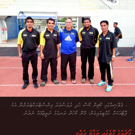
. މެލޭޝިއާގައި ކޯޗިން ކޯސް ހެދި ދުވަސްވަރު އިންސްޓްރަކްޓަރުންނާ އެކު
ފޮޓޯއަކަށް ހުއްޓިލައިގެން: އޭނާ ކޯހުން ރަނގަޅު ނަތީޖާއެއް ނެރުނު
ކޯޗެއްގެ ގޮތުގައި ތަފާތު ދެއްކި