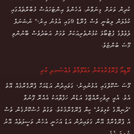
ކުދިން ވަރަށް ގިނަވާނެ. އެހެންވެ އިންޓަހައުސް މުބާރާތެއްގައި
ކުޅެލަން ލިބުނީ ވެސް ގްރޭޑް 9ގައި އުޅުނު އިރު،" ނެޝަނަލް
ލެވެލްގެ ފުޓްބޯޅަ ކުޅުންތެރިއަކަށް ވުމަށް އަބަދުވެސް ބޭނުންވި
މޫސަ ބުންޏެވެ.
ރޭޑިއޯ ޕްރޮގްރާމަކުން މައުލޫމާތު މުއްސަނދި ކުރި
މޫސަ ސްކޫލްގައި އުޅުނުއިރު، ގަވައިދުން އަޑުއަހާ ޕްރޮގްރާމެއް އޮވެ
އެވެ. އެއީ ދިވެހިރާއްޖޭގެ އަޑުން ހަފްތާއަކު އެއްރޭ ފޮނުވާ
"ދުނިޔޭގެ ކުޅިވަރު" ކިޔާ ޕްރޮގްރާމެކެވެ. ވަގުތު ހުސްކޮށްގެން ވެސް
އެ ޕްރޮގްރާމް އޭނާ ގަވައިދުން އަޑު އަހަނީ އެހެން ވަސީލަތެއް އޭރު