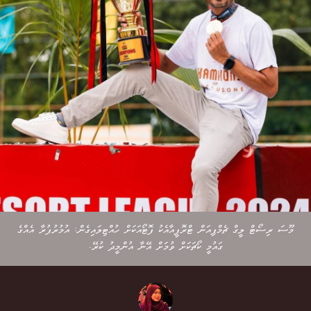
މޫސަ ރިސޯޓް ލީގް ޗެމްޕިއަން ޓްރޮފީއާއެކު ފޮޓޯއަކަށް ހުއްޓިލައިގެން: އުމުރުފުރާ އެއްގެ
ގައުމީ ކޯޗަކަށް ވުމަށް އޭނާ އުންމީދު ކުރޭ.