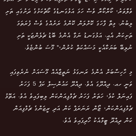
ވެލާވަރު، ކޯރާކޯރާ ވެސް ހަމަ އަޅުގަނޑުގެ ކޯޗްކަމުގެ ދަށުގައި ތަށި
ލިބުނު. މިތާ ފާހަގަ ކޮށްލަން ކޮންމެ ރަށެއްގެ ވެސް ފުރަތަމަ
ތަށިކަން އެއީ. އަޅުގަނޑު ނަގާ އެންމެ ބޮޑު ޗެލެންޖަކީ ތަށި
ނުލިބޭ ބަޔަކާއެކީ މަސައްކަތް ކުރުން،" މޫސަ ބުންޏެވެ.
މި ހާހިސާބަށް އެންމެ ރަނގަޅު ނަތީޖާއެއް މޫސައަށް ނެރެވިފައި
ވަނީ ހއ. ދިއްދޫގަ އެވެ. ދިއްދޫ ކައުންސިލް ކަޕް 5 ފަހަރު
ފައިނަލް ކުޅެ، ހަތަރު ފަހަރު ޗެމްޕިއަންކަން ލިބިފައިވެ އެވެ. އަތޮޅު
ޗެމްޕިއަންކަން، ޒޯން ރަނަރަޕް ކަން އަދި ރީޖަންގެ ޗެމްޕިއަން
ކަން ދިއްދޫ ޓީމާއެކު ހޯދިފައިވެ އެވެ.