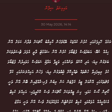
އައިމިނަތު ޝިފާނާ
30 May 2026, 14:14
ރަށުގެ ހޭޅިފަށުގައި ކުޅުނު ކުއްޖަކު ބޮޑުވެގެން ކާމިޔާބު ކޯޗަކަށް ވެދާނެ ކަމަށް އޭނާ
ހިއެއް ނުކުރޭ. އަބަދުވެސް ފުޓުބޯޅަ ކުޅެން އޭނާ ޝައުގުވެރި ވާތީ އެފަދަ ފުރުސަތުތަކަށް
ބަލަމުން ދިޔަ. އަދި ކޮންމެ ތަނެއްގައި ވަޒީފާ އަދާކުރި ނަމަވެސް ގަވައިދުން ފުޓުބޯޅަ
ކުޅެ ލިބިފައިވާ ހުނަރުތައް ތަރައްގީކޮށް ކުރިއަރުވަމުން ދިޔަ. ފަހުން އަމިއްލަ ރަށުގައި ކުޅޭ
މެޗުތަކުގައި އޭނާއަށް ޓީމު ކެޕްޓަން ކަން ލިބެން ފެށި. ރާއްޖެއިން ބޭރުން އޭނާ ވަނީ
ކޯޗިން ކޯސް ހަދައި، ގިނަ ޓީމްތަކަށް ކޯޗްކަން ވެސް ކޮށްދީފައި. އަމިއްލަ ކުޅިވަރު
އެކަޑެމީއެއް އުފައްދައި ކުޅިވަރު ކުޅުންތެރިން އުފެއްދުމަށް ވެސް އޭނާ ވަނީ އަމާޒު