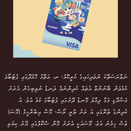
ނަވާރަސަތޭކަ ނުވަދިހައިގެ ކުރީކޮޅު، ނ. އަތޮޅު ހޮޅުދޫގައި ފުޓުބޯޅަ
ކުޅެލަން ބޭނުންވާ އެތައް ކުދިންނެއް ދަނޑު ނުލިބިގެން އެރަށު
މަސްއޮޑި މަގާ ދިމާލު ގޮނޑު ދޮށުގައި ފުޓުބޯޅަ ކުޅެ އެވެ. އެ
ކުދިންގެ ތެރޭގައި އެ ރަށު ތްރީ ރޯސް، މޫސާ އިބްރާހީމް (މޫސަ)
ވެސް ހިމެނެ އެވެ. މޫސައަކީ އެރަށު މޭނާ ސްކޫލްގައި އޭރު ކިޔެވި