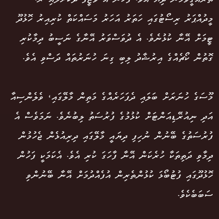
މީދުއްޕަރު ރިސޯޓުގައި ހަތަރު އަހަރު މަސައްކަތް ކުރިއިރު ހޮޅުދޫ
ޓީމަށް އޭނާ ކުޅުނެވެ. އެ ދުވަސްވަރު އޭނާގެ ނަސީބު ދިމާކުރި
ގޮތުން ކޯޗެއްގެ އިރުޝާދު ލިބި ގިނަ ހުނަރުތައް ދަސްވި އެވެ.
މޫސަގެ ހުނަރަށް ބަލައި ދެފަހަރެއްގެ މަތިން މާލޭގައި، ވެލެންސިއާ
އަދި ނިއުރޭޑިއަންޓަށް ކުޅުމުގެ ފުރުސަތު ލިބުނެވެ. ނަމަވެސް އެ
ފުރުސަތުގެ ބޭނުން ނުހިފި ދިޔައީ މާލޭގައި ދިރިއުޅެން ޖެހުމުން
ދިމާވި ދަތިތަކާ ހުރެކަން އޭނާ ފާހަގަ ކުރި އެވެ. އެކަމަކީ ފަހުން
ހޮޅުދޫގައި ފުޓުބޯޅަ ކުޅުންތެރިން އުފެއްދުމަށް އޭނާ ބޭނުންވި
ސަބަބެކެވެ.