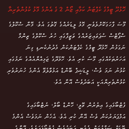
ހޮޅުދޫ ޓީމްގެ ކެޕްޓަން ކަމާއި ޒޯން 2 ގެ އެންމެ މޮޅު ކުޅުންތެރިޔާ
މޫސަ ފާހަގަކޮށްލެވެނީ މޮޅު ލީޑަރެއްގެ ގޮތުގަ އެވެ. މޭނާ ސްކޫލްގެ
ސްޕޯޓްސް ސުޕަވައިޒަރެއްގެ ވަޒީފާގައި ހުރެ ސްކޫލްގެ ޒިންމާ
ނަގަމުން ހޮޅުދޫ ޓީމްގެ ކެޕްޓަންކަން މެދުނުކެނޑި ގިނަ
އަހަރުތަކެއްގައި މޫސަ ކުރި އެވެ. ހޮޅުދޫގެ ޖަމިއްޔާއެއްގެ ނަމުގައި
ކުޅުނު ނަމަ ވެސް، ލީޑަޝިޕް ބޭންޑް އަޅުވާލެވޭ އެންމެ ހުނަރުވެރި
ކުޅުންތެރިޔާއަކީ އަބަދުވެސް އޭނާ އެވެ.
ފުޓްބޯޅައިގެ އިތުރުން ވޮލީ، ހޭންޑް ބޯލް، ނެޓްބޯޅައިގެ
އަމްޕަޔަރުކަން ވެސް އޭނާ ކުރި އެވެ. އެހެން ނަމަވެސް އެންމެ
ބޮޑަށް ސަމާލުކަން ދެވެނީ އަބަދުވެސް ފުޓުބޯޅައަށެވެ. އޭނާގެ