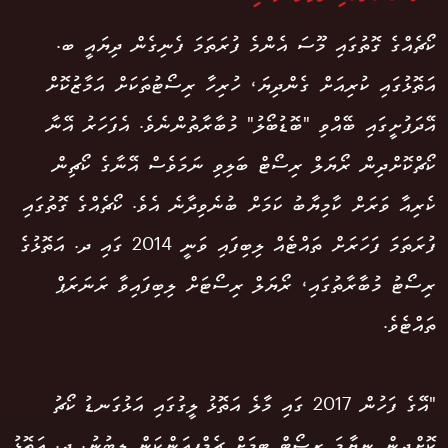
ކޯޗެއްގެ ގޮތުގައި މޫސަ އެންމެ ފުރަތަމަ ފެނިގެން ދިޔައީ ބ.
އަތޮޅުގައި ކުރިއަށް ގެންދިޔަ، ހުރިހާ ރިސޯޓުތަކަށް އަމާޒުކޮށް
އޭދަފުށީގައި ބޭއްވި "ބޮޑުބޯލު" މުބާރާތުންނެވެ. އެފަހަރު އޭނާ
ކޯޗްކޮށްދިން ރޯޔަލް ރިސޯޓް ބަލިވި ނަމަވެސް އޭނާގެ ކޯޗިން
ކެރިއާ ވަރަށް ކާމިޔާބު ކަމަށް ބުނެވިދާނެ އެވެ. ކޯޗެއްގެ ގޮތުގައި
ފުރަތަމަ ފަހަރަށް ތައްޓެއް ލިބިފައި ވަނީ 2014 ގައި ދ. އަތޮޅުގެ
ރިސޯޓު މުބާރާތުގައި، ރޯޔަލް ރިސޯޓަށް ލިބިފައިވާ ރަނަރަޕް
ތައްޓެވެ.
"އޭގެ ފަހުން 2017 ގައި މާލެ އަތޮޅު ލީގުގައި އަޅުގަނޑު ކޯޗު
ކޮށްދިން ނިޔާމަ ރިސޯޓް ޓީމަށް ޗެމްޕިއަންކަން ލިބުނު. ދ. އަތޮޅު