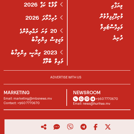
ވޯލްޑް ކަޕް 2026
ވިޔަފާރި
މުނިފޫހިފިލުވުން
ހުރިހާރޯދަ 2026
ލައިފްސްޓައިލް
20 ވަނަ ރައްޔިތުންގެ
ދުނިޔެ
މަޖިލިސް އިންތިޚާބު
2023 ރިޔާސީ އިންތިޚާބު
ލައިވް ބްލޮގް
ADVERTISE WITH US
MARKETING
NEWSROOM
Email:
marketing@mbsnews.mv
+960 7770670
Contact: +960 7770670
Email:
news@hurihaa.mv
© 2026, Hurihaa.mv. All Rights Reserved.
Powered by
Lagoon Labs
.