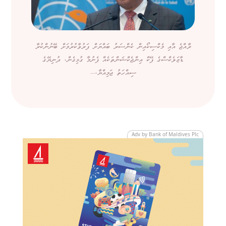
ރާއްޖެ އާއި މެކްސިކޯއިން ކެންސަރު ބައްޔަށް ފަރުވާކުރުމަށް ބޭނުންކުރާ
ޑާޒަލެކްސްގެ ފޭކް އިންޖެކްޝަންތަކެއް ފެނުމާ ގުޅިގެން، ދުނިޔޭގެ
ސިއްހަތު ޖަމިއްޔާ،...
Adv by Bank of Maldives Plc