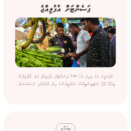
ޕަސެންޓަށް އުފުލިއްޖެ
ކާތަކެތީގެ އަގު މިދިޔަ މަހު 5.89 ޕަސެންޓަށް އުފުލިއްޖެ އެވެ. މޯލްޑިވްސް
ބިއުރޯ އޮފް ސްޓެޓިސްޓިކްސް (އެމްބީއެސް) އިން އާންމުކުރި 'އެސެންޝަލް...
ވިޔަފާރި