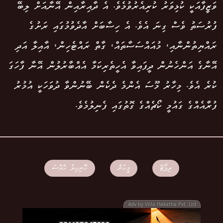
ވަޒީފާއަކީ ކުޅިވަރު ކުރިއެރުވުމެވެ. އެ ދާއިރާއިން އޭނާއަށް ލިބޭ
ފުރުސަތު ވެސް ގިނަ އެވެ. އެ ހިސާބަށް އާދެވުމުގައި ރަށުގެ
ރައްޔިތުންނާއި، މުއައްސަސާތައް، ގާތް ރައްޓެހިން، އާއިލާ އަދި
އޭނާގެ އަންހެނުން ދީފައިވާ އެހީތެރިކަމާ އެއްބާރުލުން އޭނާ ފާހަގަ
ކުރެ އެވެ. މިހާރު މޫސަ އެންމެ ދެކެން ބޭނުންވާ ދުވަހަކީ އުމުރު
ފުރާއެއްގެ ގައުމީ ކޯޗެއްގެ ގޮތުގައި ފެނިލުމެވެ.
ރިޕޯޓް
މީހުން
ހޮނިހިރު ހާއްސަ
Adv by Villa Hakatha Pvt. Ltd