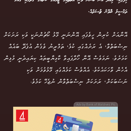
ހިފާފައި. މިއަދު އޭނާ ބޭނުން ވަނީ އުމުރުފުރައިގެ ޓީމެއްގެ ކޯޗެއްގެ ގޮތުގައި ގައުމު
ތަމްސީލު ކުރެވޭނެ ފުރުސަތެއް.
އޭނާއަށް ކުރިން ހީވެފައި އޮންނަނީ މޮޅު ކޯޗުންނަކީ ވަކި ރަށަކަށް
ނިސްބަތްވާ، އެ ރަށެއްގައި ކުޅެ، ތަމްރީނު ވެގެން އުފެދޭ ބައެއް
ކަމަށެވެ. ނަމަވެސް އޭނާ ހޯދާފައިވާ ކާމިޔާބީތައް ކިޔައިދެނީ މުޅިން
އެެހެން ވާހަކައެކެވެ. އެއްވެސް ކަމެއްގައި މޮޅުވުމަށް ވަކި
ނަސަބަކަށް، ރަށަކަށް ނިސްބަތްވާން ނުޖެހޭ ކަމެވެ.
Adv by Bank of Maldives Plc