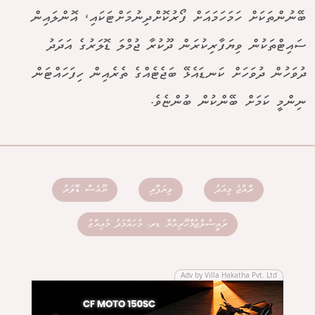
ބޭނުންތަކަށް ހަމަހަމައަށް ފޯރުކޮށްދިނުމަށްޓަކައި، އޮންލައިން
ސައިޓްތަކުން ވިޔަފާރިކުރަން ދޫކުރާ ޖުމްލަ ޑޮލަރުގެ އަދަދު
ދުވަހުން ދުވަހަށް ކަނޑައެޅޭ ބަޖެޓެއްގެ ތެރެއިން ހިފަހައްޓަން
ނިންމީ ކަމަށް ބޭންކުން ބުންޏެވެ.
ރާއްޖެ މިއަދު
ވިޔަފާރި
ޔޫއެސް ޑޮލަރު
ރައީސުލްޖުމްހޫރިއްޔާ ޑރ. މުހައްމަދު މުއިއްޒު
Adv by Villa Hakatha Pvt. Ltd