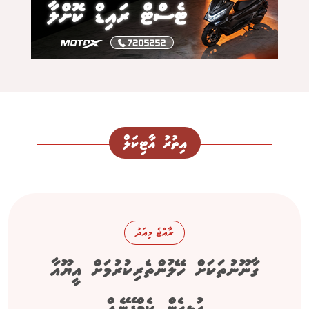
އިތުރު އާޓިކަލް
ރާއްޖެ މިއަދު
ގާނޫނުތަކަށް ހޭލުންތެރިކުރުމަށް އީޔޫއާ
ގުޅިގެން ކެމްޕޭނެއް