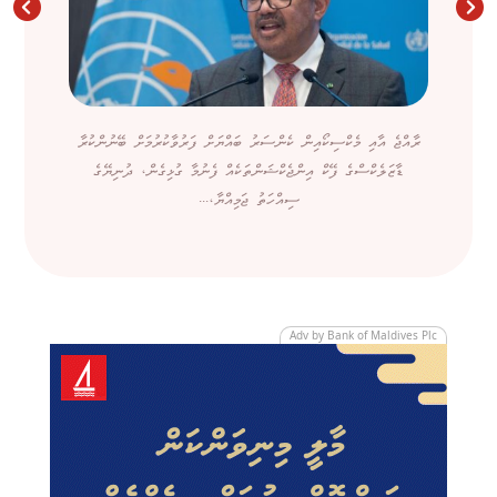
ރާއްޖެ އާއި މެކްސިކޯއިން ކެންސަރު ބައްޔަށް ފަރުވާކުރުމަށް ބޭނުންކުރާ
ޑާޒަލެކްސްގެ ފޭކް އިންޖެކްޝަންތަކެއް ފެނުމާ ގުޅިގެން، ދުނިޔޭގެ
ސިއްހަތު ޖަމިއްޔާ،...
Adv by Bank of Maldives Plc