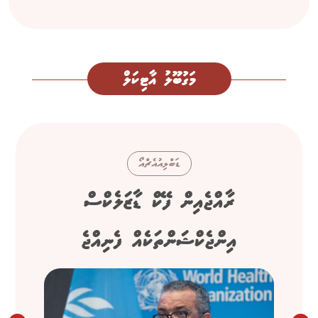
މަގުބޫލު އާޓިކަލް
ޑަބްލިއުއެޗްއޯ
ރާއްޖެއިން ފޭކް ޑާޒަލެކްސް
އިންޖެކްޝަންތަކެއް ފެނިއްޖެ