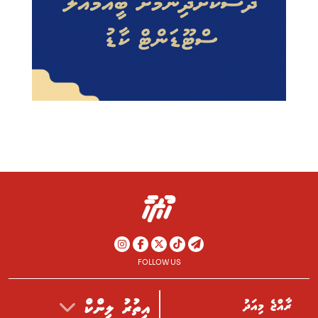
FOLLOW US
ރާއްޖެ މިއަދު
އިތުރު ލިންކް