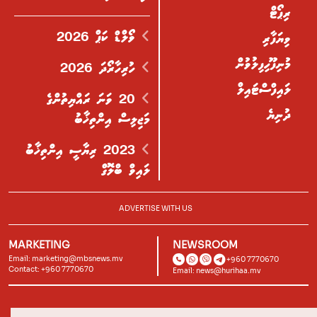
ރިޕޯޓް
ވޯލްޑް ކަޕް 2026
ވިޔަފާރި
މުނިފޫހިފިލުވުން
ހުރިހާރޯދަ 2026
ލައިފްސްޓައިލް
20 ވަނަ ރައްޔިތުންގެ
ދުނިޔެ
މަޖިލިސް އިންތިޚާބު
2023 ރިޔާސީ އިންތިޚާބު
ލައިވް ބްލޮގް
ADVERTISE WITH US
MARKETING
NEWSROOM
Email:
marketing@mbsnews.mv
+960 7770670
Contact: +960 7770670
Email:
news@hurihaa.mv
© 2026, Hurihaa.mv. All Rights Reserved.