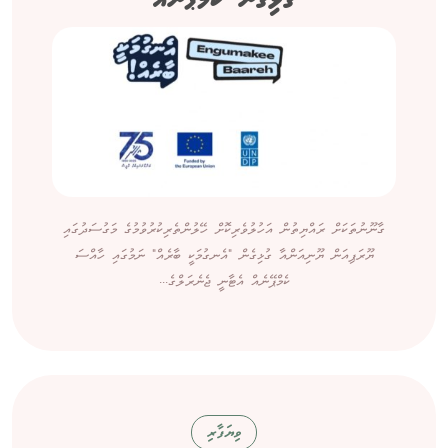
ގާނޫނުތަކަށް ރައްޔިތުން އަހުލުވެރިކޮށް ހޭލުންތެރިކުރުވުމުގެ މަގުސަދުގައި
ޔޫރަޕިއަން ޔޫނިއަންއާ ގުޅިގެން "އެނގުމަކީ ބާރެއް" ނަމުގައި ހާއްސަ
ކެމްޕޭނެއް އެޓާނީ ޖެނެރަލްގެ...
ވިޔަފާރި