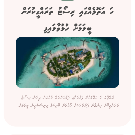
ހަ އަތޮޅެއްގައި ރިސޯޓު ތަރައްގީކުރަން
ބީލަމަށް ހުޅުވާލައިފި
ރާއްޖޭގެ ހަ އަތޮޅަކުން ފަޅުތަކާއި ފަޅުރަށްތައް ކުއްޔަށް ދީގެން ރިސޯޓު
ތަރައްގީކޮށް ހިންގާނެ ފަރާތްތަކެއް ހޯދުމަށް ޓޫރިޒަމް މިނިސްޓްރީން ބީލަމަށް...