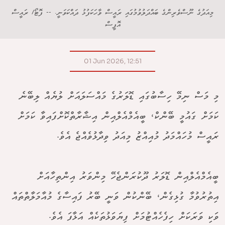
މިއަދުގެ ނޫސްވެރިންގެ ބައްދަލުވުމުގައި ރައީސް ވާހަކަފުޅު ދައްކަވަނީ. -- ފޮޓޯ/ ރައީސް
އޮފީސް
01 Jun 2026, 12:51
މި މަސް ނިމޭ ހިސާބުގައި ޑޮލަރުގެ މައްސަލައަށް ލުޔެއް ލިބޭނެ
ކަމަށް ގައުމީ ބޭންކް، ބީއެމްއެލްއިން އިޝާރާތްކޮށްފައިވާ ކަމަށް
ރައީސް މުހައްމަދު މުއިއްޒު މިއަދު ވިދާޅުވެއްޖެ އެވެ.
ބީއެމްއެލްއިން ޑޮލަރު ދޫކުރަންޖެހޭ މިންވަރު އިންތިހާއަށް
އިތުރުވުމާ ގުޅިގެން، ބޭންކުން ވަނީ ބޭރު ފައިސާގެ މުއާމަލާތްތައް
ވަކި ވަރަކަށް ހިފެހެއްޓުމަށް ފިޔަވަޅުތަކެއް އަޅާފަ އެވެ.