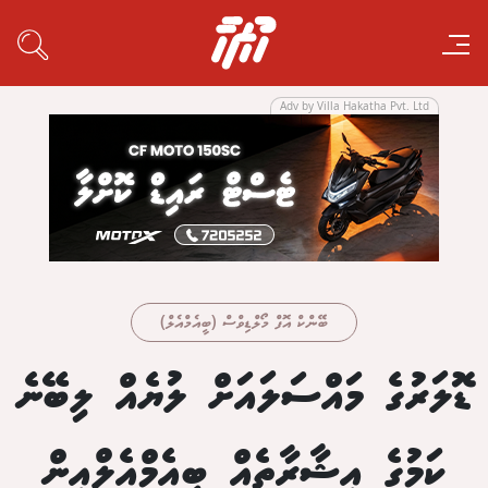
Adv by Villa Hakatha Pvt. Ltd
ބޭންކް އޮފް މޯލްޑިވްސް (ބީއެމްއެލް)
ޑޮލަރުގެ މައްސަލައަށް ލުޔެއް ލިބޭނެ
ކަމުގެ އިޝާރާތެއް ބީއެމްއެލްއިން