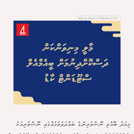
Adv by Bank of Maldives Plc
މިއަދު ބޭއްވި ނޫސްވެރިންގެ ބައްދަލުވުމެއްގައި ނޫސްވެރިއަކު