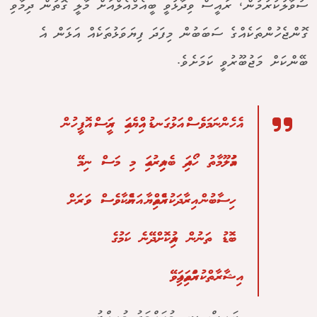
ސުވާލުކުރުމުން، ރައީސް ވިދާޅުވީ ބީއެމްއެލްއަށް މާލީ ގޮތުން ދިމާވި
ގޮންޖެހުންތަކެއްގެ ސަބަބުން މިފަދަ ފިޔަވަޅުތަކެއް އަޅަން އެ
ބޭންކަށް މަޖުބޫރުވީ ކަމަށެވެ.
އެހެންނަމަވެސް އަޅުގަނޑު އިއްޔެގައި ރައީސް އޮފީހުން
މައުލޫމާތު ހޯދައި ބެލިއިރުގައި މި މަސް ނިމޭ
ހިސާބުން އިރާދަކުރެއްވިއްޔާ އަނެއްކާވެސް ވަރަށް
ބޮޑު ތަނުން ލުއިކޮށްދޭނެ ކަމުގެ
އިޝާރާތްކުރައްވައިފައިވޭ