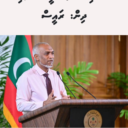
ދިން: ރައީސް