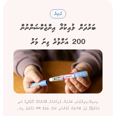
ދުނިޔެ
ބަރުދަން ލުއިކުރާ އިންޖެކްޝަންނުން
200 އަށްވުރެ ގިނަ މަރު
އިނގިރޭސިވިލާތުގައި ބަރުދަން ލުއިކުރުމަށް ބޭނުންކުރާ އޮޒެމްޕިކް އަދި
މައުންޖާރޯ ފަދަ ބޭސްތަކާ ގުޅުންހުރި ކަމަށް ބެލެވޭ 200 އަށްވުރެ ގިނަ...