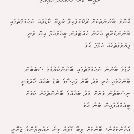
ރައީސް ޑރ. މުހައްމަދު މުއިއްޒު
އާންމު ބޭނުންތަކަށް ދޫކޮށްފައިވާ ރުފިޔާ ކާޑުތައް ނަހަމަގޮތުގައި
ބޭނުންކުރާތީ އެކަން ހުއްޓުވަން ބީއެމްއެލް އިން ވަނީ
ފިޔަވަޅުތަކެއް އަޅާފަ އެެވެ.
ކާޑުގެ ބޭނުން ނަހަމަގޮތުގައި ބޭނުންކުރުމުގެ ސަބަބުން
ބޭންކުގައި ހުރި މަދު ބޭރު ފައިސާގެ ބޮޑު ބައެއް ހޭދަވަނީ
ނިސްބަތުން ވަރަށް މަދު ބައެއްގެ ބޭނުންތަކަށް ކަމަށް
ބީއެމްއެލްއިން ބުނެ އެވެ.
އެހެންކަމުން، ބޭންކަށް ލިބޭ ޑޮލަރު ގިނަ ރައްޔިތުންގެ ޒަރޫރީ