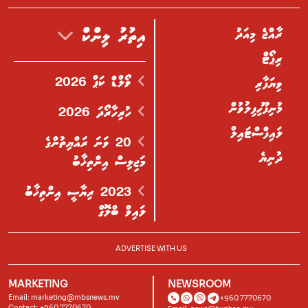
ރާއްޖެ މިއަދު
އިތުރު ލިންކް
ރިޕޯޓް
ވޯލްޑް ކަޕް 2026
ވިޔަފާރި
މުނިފޫހިފިލުވުން
ހުރިހާރޯދަ 2026
ލައިފްސްޓައިލް
20 ވަނަ ރައްޔިތުންގެ
ދުނިޔެ
މަޖިލިސް އިންތިޚާބު
2023 ރިޔާސީ އިންތިޚާބު
ލައިވް ބްލޮގް
ADVERTISE WITH US
MARKETING
NEWSROOM
Email:
marketing@mbsnews.mv
+960 7770670
Contact: +960 7770670