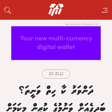
Adv by Bank of Maldives Plc
ދުޅަހެޔޮ ކާނާ
ދަންވަރު ކާ ހިތް ވަނީތަ؟
ބަދިގެއަށް ވަނުމުގެ ކުރިން މިކަމަށް