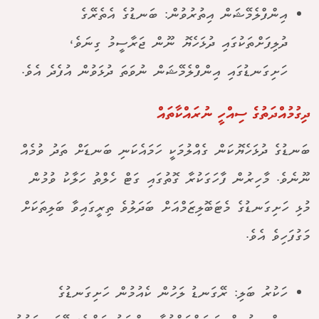
އިންފްލެމޭޝަން އިތުރުވުން: ބަނޑުގެ އެތެރޭގެ
ދުލިފަށްތަކުގައި ދުޅަހެޔޮ ނޫން ޖަރާސީމު ގިނަވެ،
ހަށިގަނޑުގައި އިންފްލެމޭޝަން ނުވަތަ ދުޅަވުން އުފެދެ އެވެ.
ދިގުމުއްދަތުގެ ސިއްހީ ނުރައްކާތައް
ބަނޑުގެ ދުޅަހެޔޮކަން ގެއްލުމަކީ ހަމައެކަނި ބަނޑަށް ތަދު ވުމެއް
ނޫނެވެ. މާހިރުން ފާހަގަކުރާ ގޮތުގައި ގަޓް ހެލްތު ހަލާކު ވުމުން
މުޅި ހަށިގަނޑުގެ މެޓަބޮލިޒަމްއަށް ބަދަލުވެ ތިރީގައިވާ ބަލިތަކަށް
މަގުފަހިވެ އެވެ.
ހަކުރު ބަލި: ރޭގަނޑު ލަހުން ކެއުމުން ހަށިގަނޑުގެ