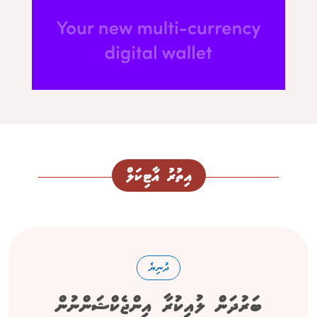
އިތުރު އާޓިކަލް
ދުނިޔެ
ބަރުދަން ލުއިކުރާ އިންޖެކްޝަންނުން