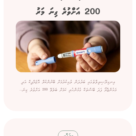
200 އަށްވުރެ ގިނަ މަރު
އިނގިރޭސިވިލާތުގައި ބަރުދަން ލުއިކުރުމަށް ބޭނުންކުރާ އޮޒެމްޕިކް އަދި
މައުންޖާރޯ ފަދަ ބޭސްތަކާ ގުޅުންހުރި ކަމަށް ބެލެވޭ 200 އަށްވުރެ ގިނަ...