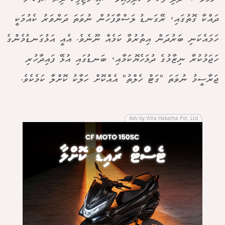
ދައްކާ ގޮތުގައި، ރޭގަނޑު ލަސްވާފަހުން ނުވަތަ ދަންވަރު ކެއުމަކީ
ހަމައެކަނި ބަރުދަން އިތުރުވާ ކަމެއް ނޫނެވެ. އެއީ އަޅުގަނޑުމެންގެ
ހަޖަމުކުރާ ނިޒާމުގެ ދުޅަހެޔޮކަމާއި، ބަނޑުގައި އުޅޭ ފައިދާހުރި
ޖަރާސީމު ނުވަތަ "ގަޓް ހެލްތު" އެއްކޮށް ހަލާކު ކޮށްލާ ކަމެކެވެ.
Adv by Villa Hakatha Pvt. Ltd