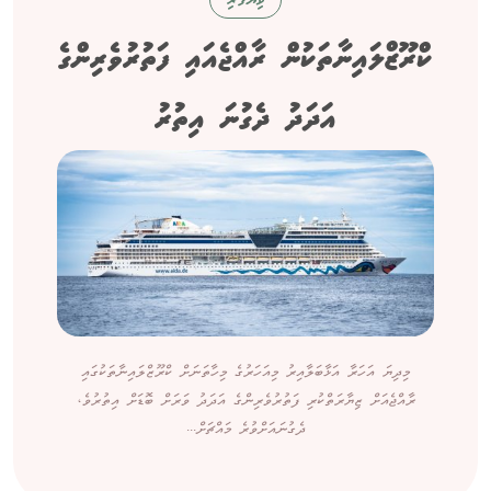
ވިޔަފާރި
ކްރޫޒްލައިނާތަކުން ރާއްޖެއައި ފަތުރުވެރިންގެ
އަދަދު ދެގުނަ އިތުރު
މިދިޔަ އަހަރާ އަޅާބަލާއިރު މިއަހަރުގެ މިހާތަނަށް ކްރޫޒްލައިނާތަކުގައި
ރާއްޖެއަށް ޒިޔާރަތްކުރި ފަތުރުވެރިންގެ އަދަދު ވަރަށް ބޮޑަށް އިތުރުވެ،
ދެގުނައަށްވުރެ މައްޗަށް...