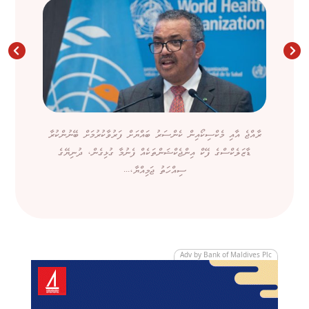
ރާއްޖެ އާއި މެކްސިކޯއިން ކެންސަރު ބައްޔަށް ފަރުވާކުރުމަށް ބޭނުންކުރާ
ޑާޒަލެކްސްގެ ފޭކް އިންޖެކްޝަންތަކެއް ފެނުމާ ގުޅިގެން، ދުނިޔޭގެ
ސިއްހަތު ޖަމިއްޔާ،...
Adv by Bank of Maldives Plc