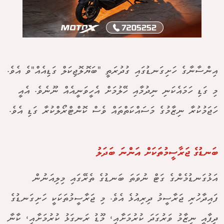
އިންސާނާގެ ހަށިގަނޑުގައި ގުދުރަތީ "ބަޔޮލޮޖިކަލް ގަޑިއެއް"ވެ އެވެ.
މި ގަޑި ހަމައެކަނި ނިދުމާއި ހޭލުމަށް އެހީވަނީއެއް ނޫނެވެ. އެއީ
ހަޖަމުކުރާ ނިޒާމުގެ މަސައްކަތްތައް ވެސް ކޮންޓްރޯލްކުރާ ގަޑި އެވެ.
ބަނޑުގެ ޖަރާސީމުތަކަށް އަންނަ ބަދަލު
އަޅުގަނޑުމެންގެ ގަޓް ނުވަތަ ބަނޑުގެ ތެރޭގައި މިލިއަނުން
ފައިދާހުރި ޖަރާސީމު ދިރިއުޅެ އެވެ. މި ޖަރާސީމުތަކަކީ ހަށިގަނޑުގެ
ދިފާއީ ނިޒާމު ވަރުގަދަ ކުރުމަށާއި، މޫޑު ރަނގަޅު ކުރުމަށާއި، ކާނާ