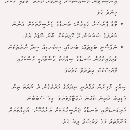
އިންސިއުލިން މަސައްކަތްކުރާ މިންވަރު ދަށްވެ، ލޭގައި ހަކުރު
ގިނަވެ އެވެ.
ލޭގެ ޕްރެޝަރު މަތިވުން: ބަނޑުގެ ޖަރާސީމުތަކަށް އަންނަ
ބަދަލުގެ ސަބަބުން ލޭ ހޮޅިތަކަށް ބާރު ބޮޑުވެ އެވެ.
ނަފްސާނީ ބަލިތައް: ބަނޑާއި ސިކުނޑިއާ ސީދާ ނާރުތަކުން
ގުޅިފައިވުމުން ބަނޑުގެ ސިއްހަތު ގޯސްވުމަކީ ހާސްކަމާއި
މާޔޫސްކަން އިތުރުވާ ކަމެކެވެ.
ސިއްހީ މާހިރުން ލަފާދެނީ ނިދުމުގެ މަދުވެގެން ދެ ނުވަތަ ތިން
ގަޑިއިރު ކުރިން ކެއުން ހުއްޓާލުމަށެވެ. މީގެ ސަބަބުން
ހަށިގަނޑަށާއި ބަނޑުގެ ޖަރާސީމުތަކަށް އަރާމުކޮށް، އަމިއްލައަށް
މަރާމާތުވު މުގެ ފުރުސަތު ލިބެ އެވެ.