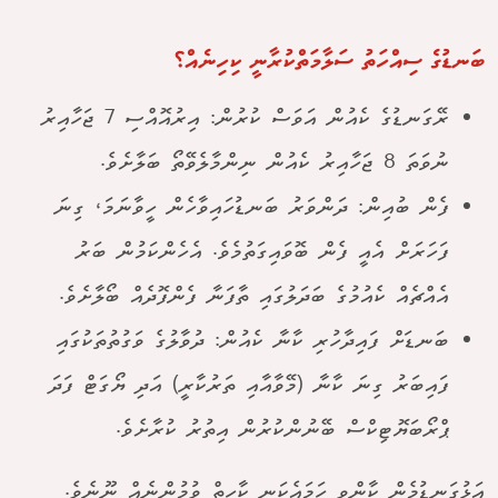
ބަނޑުގެ ސިއްހަތު ސަލާމަތްކުރާނީ ކިހިނެއް؟
ރޭގަނޑުގެ ކެއުން އަވަސް ކުރުން: އިރުއޮއްސި 7 ޖަހާއިރު
ނުވަތަ 8 ޖަހާއިރު ކެއުން ނިންމާލެވޭތޯ ބަލާށެވެ.
ފެން ބުއިން: ދަންވަރު ބަނޑުހައިވާހެން ހީވާނަމަ، ގިނަ
ފަހަރަށް އެއީ ފެން ބޮވައިގަތުމެވެ. އެހެންކަމުން ބަރު
އެއްޗެއް ކެއުމުގެ ބަދަލުގައި ތާފަނާ ފެންފޮދެއް ބޯލާށެވެ.
ބަނޑަށް ފައިދާހުރި ކާނާ ކެއުން: ދުވާލުގެ ވަގުތުތަކުގައި
ފައިބަރު ގިނަ ކާނާ (މޭވާއާއި ތަރުކާރީ) އަދި ޔޯގަޓް ފަދަ
ޕްރޯބަޔޮޓިކްސް ބޭނުންކުރުން އިތުރު ކުރާށެވެ.
އަޅުގަނޑުމެން ކާންވީ ހަމައެކަނި ކާހިތް ވުމުންނެއް ނޫނެވެ.