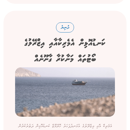
ދުނިޔެ
ކަނޑުއޮޅިން އެމެރިކާއާއި އިޒްރޭލުގެ
ބޯޓުތައް މަނާކުރާ ގާނޫނެއް
އެމެރިކާ އާއި އިޒްރޭލުގެ އުޅަނދުފަހަރު ހޮރްމޫޒް ކަނޑުއޮޅިން ދަތުރުކުރުން