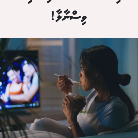
ވިސްނާލާ!