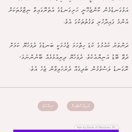
އަޅުގަނޑުމެން ކާންޖެހޭނީ ހަށިގަނޑުގެ އެތެރޭގައިވާ ނިޒާމުތަކަށް
އެންމެ ފައިދާހުރި ވަގުތުތަކުގަ އެވެ.
ދަންވަރު ކެއުމުގެ ކުޑަ ހިތްހަމަ ޖެހުމަކީ ބަނޑުގެ ދުޅަހެޔޮ ކަމަށް
ދެވޭ ބޮޑު އަނިޔާއެކެވެ. ދުޅަހެޔޮ ދިރިއުޅުމެއް ބޭނުންނަމަ،
ރޭގަނޑު ލަސްވުމުން ބަދިގެއާ ދުރުހެލިވާން ޖެހެ އެވެ.
ލައިފްސްޓައިލް
ސިއްހަތު
Adv by Bank of Maldives Plc