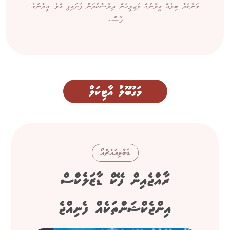
މަނާކުރާ ބިލެއް އީރާނުގެ މަޖިލީހުން ދިރާސާކުރަން ފަށައިފި އެވެ. އީރާނުގެ
ފާސް...
މަގުބޫލު އާޓިކަލް
ޑަބްލިއުއެޗްއޯ
ރާއްޖެއިން ފޭކް ޑާޒަލެކްސް
އިންޖެކްޝަންތަކެއް ފެނިއްޖެ