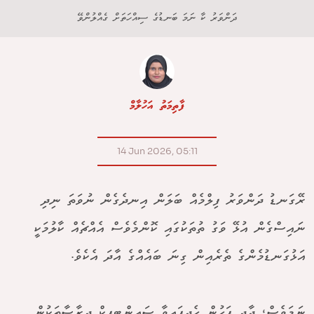
ދަންވަރު ކާ ނަމަ ބަނޑުގެ ސިއްހަތަށް ގެއްލުންވޭ
ފާތިމަތު އަހުލާމް
14 Jun 2026, 05:11
ރޭގަނޑު ދަންވަރު ފިލްމެއް ބަލަން އިނދެގެން ނުވަތަ ނިދި
ނައިސްގެން އުޅޭ ވަގު ތުތަކުގައި ކޮންމެވެސް އެއްޗެއް ކާލުމަކީ
އަޅުގަނޑުމެންގެ ތެރެއިން ގިނަ ބައެއްގެ އާދަ އެކެވެ.
ނަމަވެސް، ދާދި ފަހުން ހެދިފައިވާ ސައިންޓިފިކް ދިރާސާތަކުން