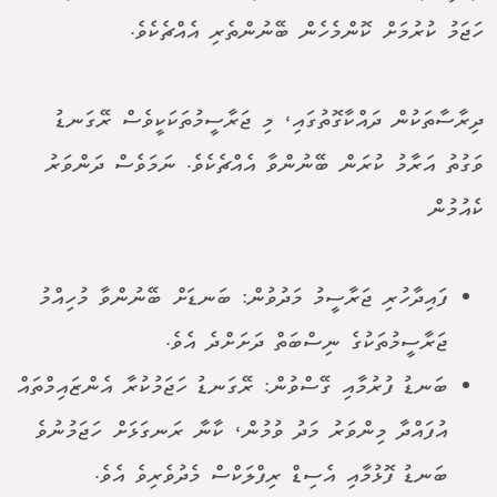
ހަޖަމު ކުރުމަށް ކޮންމެހެން ބޭނުންތެރި އެއްޗެކެވެ.
ދިރާސާތަކުން ދައްކާގޮތުގައި، މި ޖަރާސީމުތަކަކީވެސް ރޭގަނޑު
ވަގުތު އަރާމު ކުރަން ބޭނުންވާ އެއްޗެކެވެ. ނަމަވެސް ދަންވަރު
ކެއުމުން
ފައިދާހުރި ޖަރާސީމު މަދުވުން: ބަނޑަށް ބޭނުންވާ މުހިއްމު
ޖަރާސީމުތަކުގެ ނިސްބަތް ދަށަށްދެ އެވެ.
ބަނޑު ފުރުމާއި ގޭސްވުން: ރޭގަނޑު ހަޖަމުކުރާ އެންޒައިމްތައް
އުފައްދާ މިންވަރު މަދު ވުމުން، ކާނާ ރަނގަޅަށް ހަޖަމުނުވެ
ބަނޑު ފޮޅުމާއި އެސިޑް ރިފްލަކްސް މެދުވެރިވެ އެވެ.