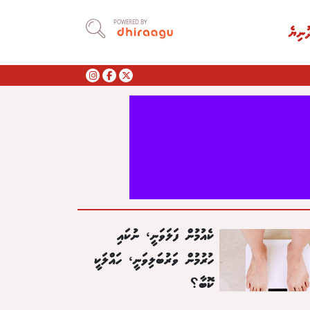
POWERED BY
ުނިޔެ
ކެއުމުން ފަލަވަނީ، ނުކައި
ހުރުމުން ވަރުބަލިވަނީ، ހައްލަކީ
ކޮބާ؟