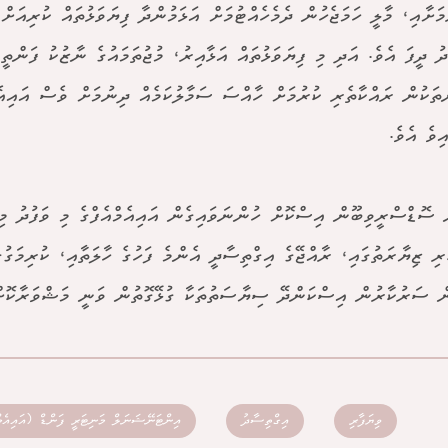
މަށާއި، މާލީ ހަމަޖެހުން ދެމެހެއްޓުމަށް އަޅަމުންދާ ފިޔަވަޅުތައް ކުރިއަށް
ު ދީފަ އެވެ. އަދި މި ފިޔަވަޅުތައް އަޅާއިރު، މުޖުތަމައުގެ ނާޒުކު ފަންތ
ްތަކުން ރައްކާތެރި ކުރުމަށް ހާއްސަ ސަމާލުކަމެއް ދިނުމަށް ވެސް އައިއެ
އިވެ އެވެ.
ރި ޒިޔާރަތުގައި، ރާއްޖޭގެ އިގްތިސާދީ އެންމެ ފަހުގެ ހާލަތާއި، ކުރިމަގުގެ
ް ސަރުކާރުން އިސްކަންދޭ ސިޔާސަތުތަކާ ގުޅޭގޮތުން ވަނީ މަޝްވަރާކޮށް
ވިޔަފާރި
އިގްތިސާދު
އިންޓަނޭޝަނަލް މަނިޓަރީ ފަންޑް (އައިއެމް