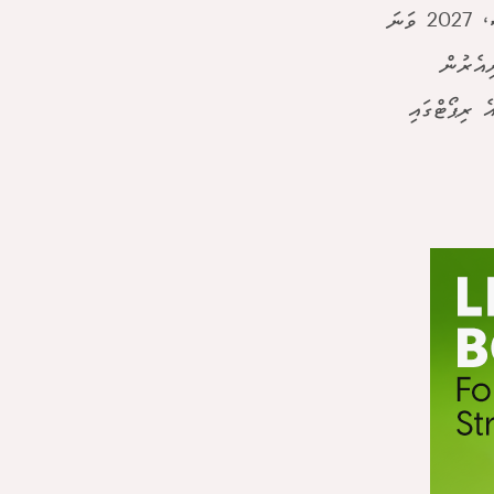
ގާތްގަނޑަކަށް އެއް ޕަސެންޓަށް ދަށްވާނެ ކަމަށް ލަފާކުރެވޭ ކަމަށެވެ. ނަމަވެސް، 2027 ވަނަ
ިއެރުން
 ރިޕޯޓްގައި