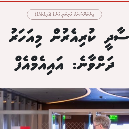
އިންޓަނޭޝަނަލް މަނިޓަރީ ފަންޑް (އައިއެމްއެފް)
ދަށްވާނެ: އައިއެމްއެފް