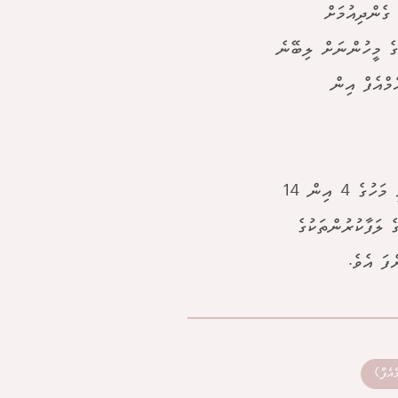
 ގެންދިއުމަށް
ީގެ މީހުންނަށް ލިބޭނެ
މްއެފް އިން
ޕިޔަޕޯން ސޮޑްސްރީވިބޫން އިސްކޮށް ހުންނަވައިގެން އައިއެމްއެފްގެ މި ވަފުދު މި މަހުގެ 4 އިން 14
 ލަފާކުރުންތަކުގެ
ފަ އެވެ.
އެފް)