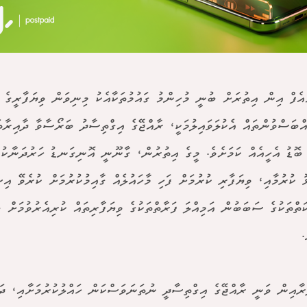
ްއެފް އިން އިތުރަށް ބުނީ މުހިންމު ގައުމުތަކާއެކު މިނިވަން ވިޔަފާރީގެ 
އްބަސްވުންތައް އެކުލަވައިލުމަކީ، ރާއްޖޭގެ އިގްތިސާދު ބަރޯސާވާ ދާއިރާތަ
ބޮޑު އެހީއެއް ކަމަށެވެ. މީގެ އިތުރުން، ގާނޫނީ އޮނިގަނޑު ހަރުދަނާކު
 ކުރުމާއި، ވިޔަފާރި ކުރުމަށް ފަހި މާހައުލެއް ގާއިމުކުރުމަށް ކުރެވޭ އިސ
ަތްތަކުގެ ސަބަބުން އަމިއްލަ ފަރާތްތަކުގެ ވިޔަފާރިތައް ކުރިއެރުވުމަށް 
.
ރާއިން ވަނީ ރާއްޖޭގެ އިގްތިސާދީ ނުތަނަވަސްކަން ހައްލުކުރުމަށާއި، ދަ