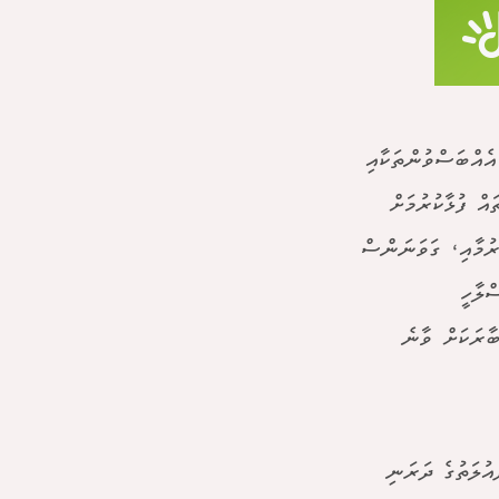
އެއްބަސްވުންތަކާއި
އް ފުޅާކުރުމަށް
ރުމާއި، ގަވަނަންސް
ްލާހީ
ބާރަކަށް ވާނެ
އުލަތުގެ ދަރަނި