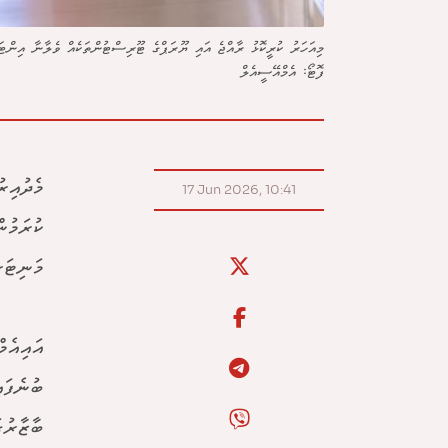
މިއަހަރު ކުރީކޮޅު ރާއްޖެ އައި ޔޫރަޕްގެ ޓޫރިސްޓުންތަކެއް ވެލާނާ އިންޓ
ފޮޓޯ: އެމްއޭސީއެލް
މެދުއިރ
17 Jun 2026, 10:41
ކުރަމުނ
މަނިޓަރ
އައިއެމ
ބުނެފައ
ބާޒާރުގ