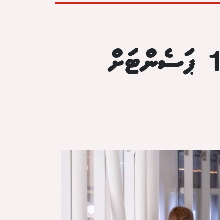
ރާއްޖޭގެ އިގްތިސާދީ ކުރިއެރުން މިއަހަރު 1 ޕަސެންޓަށް