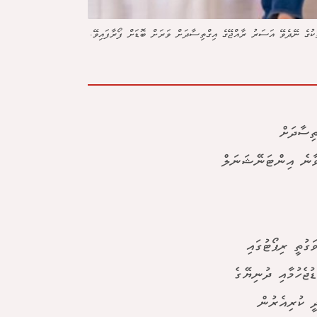
ކުގެ ނޭދެވޭ އަސަރު ރާއްޖޭގެ އިގްތިސާދަށް ވަރަށް ބޮޑަށް ފޯރާފައިވޭ.
ތިސާދަށް
ވާނެ އިންޓަނޭޝަނަލް
ގުތީ ރިޕޯޓުގައި
ުޖެހުމާއި ދުނިޔޭގެ
ީ ކުރިއެރުން