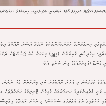
ަނޭޝަނަލް އެއާޕޯޓުގެ އެރައިވަލް ހޯލުން ނުކުންނަނީ. މެދުއިރުމަތީގައި ހިނގަމުންދާ ހަމަނުޖެހުންތަ
ުމަތީގައި ހިނގަމުންދާ ހަމަނުޖެހުންތަކުގެ ނޭދެވޭ އަސަރު ރާއްޖޭގެ އިގް
ްދާތީ، އިގްތިސާދީ ކުރިއެރުން (ޑީޖީޕީ) މިއަހަރު އެއް ޕަސެންޓަށް ދަށް
ީ ފަންޑް (އައިއެމްއެފް) އިން ބުނެފި އެވެ.
ްއެފްގެ ވަފުދަކުން މި އަހަރު ރާއްޖެއަށް ކުރި ޒިޔާރަތަށް ފަހު ނެރުނު ވަ
ި ވަނީ މެދުއިރުމަތީގެ ހަނގުރާމައާ ގުޅިގެން ޓޫރިޒަމްގެ ހަރަކާތްތައް މަޑ
ައި ހަކަތައިގެ އަގު އުފުލުމުގެ ސަބަބުން، މި އަހަރު ރާއްޖޭގެ އިގްތިސާދ