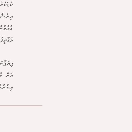
ކުޑަކުރު
އިރުޝާދ
ގެއްލުނ
ލަފާދީފަ
އަށް ކު
އިތުރުނ