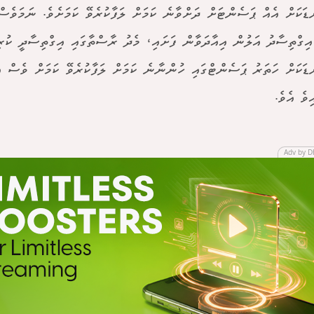
އިގްތިސާދު އަލުން އިއާދަވާން ފަށައި، މެދު ރާސްތާގައި އިގްތިސާދީ ކުރ
ޑަކަށް ހަތަރު ޕަސެންޓްގައި ހުންނާނެ ކަމަށް ލަފާކުރެވޭ ކަމަށް ވެސް އެ
ވެ އެވެ.
Adv by D