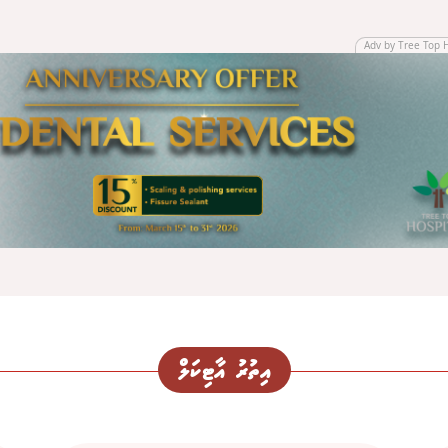
Adv by Tree Top 
އިތުރު އާޓިކަލް