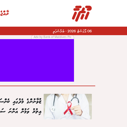
ރާއްޖެ
06 އޯގަސްޓް 2026
·
ބުރާސްފަތި
Adv by Bank of Maldives Plc
|
ޒުވާނުންގެ މެދުގައި ކެންސަ
އިތުރު ވަމުން އަންނަ ސަބ