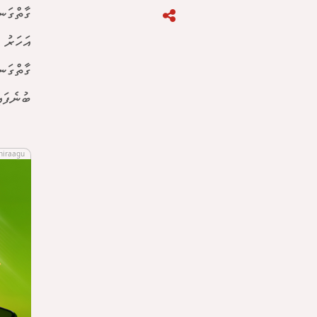
އަހަރު 
ގާތްގަނ
ބުނެފައި
hiraagu