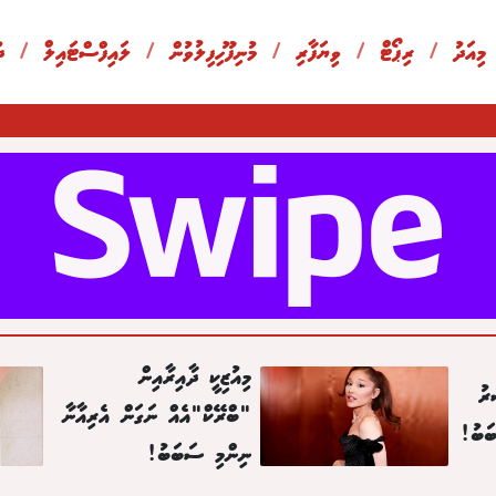
 މިއަދު
/
ރިޕޯޓް
/
ވިޔަފާރި
/
މުނިފޫހިފިލުވުން
/
ލައިފްސްޓައިލް
/
ދ
މިއުޒިކީ ދާއިރާއިން
ރު
"ބްރޭކް"އެއް ނަގަން އެރިއާނާ
ަބު!
ނިންމި ސަބަބު!