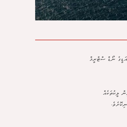
ޑުއަޑީގެ ނޯޑް ސްޓްރީމް
ން ލީކުތަކެއް
ިކޮށެވެ.