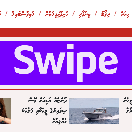
 މިއަދު
/
ރިޕޯޓް
/
ވިޔަފާރި
/
މުނިފޫހިފިލުވުން
/
ލައިފްސްޓައިލް
/
ދ
ީހުން
ދޯންޏެއް އަޑިއަށް ގޮސް
ޯލް
ސިފައިންގެ މީހަކާއި ފުލުހަކު
ގެއްލިއްޖެ