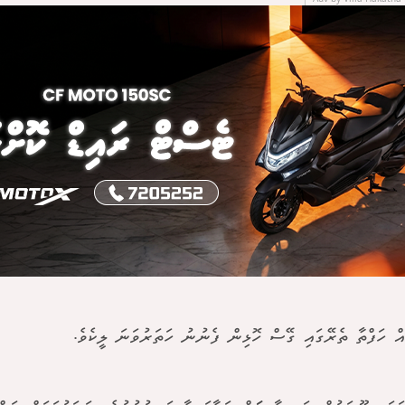
އް ހަފްތާ ތެރޭގައި ގޭސް ހޮޅިން ފެނުނު ހަތަރުވަނަ ލީކެވެ.