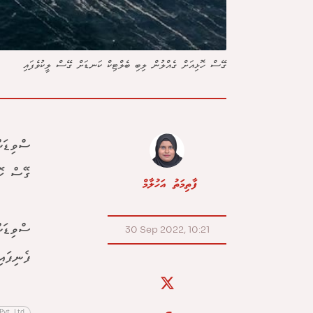
ގޭސް ހޮޅިއަށް ގެއްލުން ލިބި ބެލްޓިކް ކަނޑަށް ގޭސް ލީކުވެފައި
ގޭސް ހޮ
ފާތިމަތު އަހުލާމް
ސްވިޑަނ
30 Sep 2022, 10:21
ފެނިފައ
Pvt. Ltd