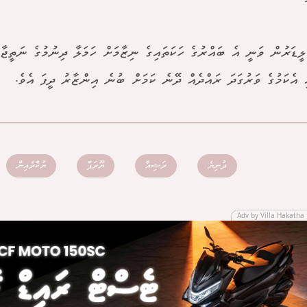
ލީޑަރުން ވަނީ އެ ބައްރުގެ ހަކަތައިގެ ނިޒާމަށް ހަމަލާ ދިނުމުގެ ނަތީޖ
ި އެކަމުގެ ވަރުގަދަ ރައްދެއް ދޭނެ ކަމަށް ބުނެ އިންޒާރު ދީފަ އެވެ.
ދުނިޔެ
ރަޝިއާ
ޔޫރަޕް
ޔުކްރެއިން
Adv by Villa Hakatha 