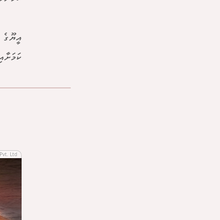
އީޔޫގެ 
ކަމަށާއ
Pvt. Ltd