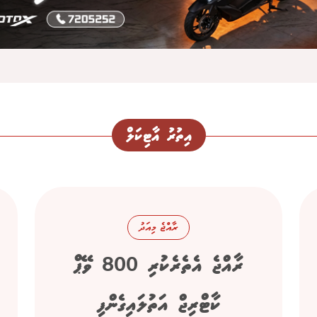
އިތުރު އާޓިކަލް
ރާއްޖެ މިއަދު
ރާއްޖެ އެތެރެކުރި 800 ވޭޕް
ކާޓްރިޖް އަތުލައިގެންފި