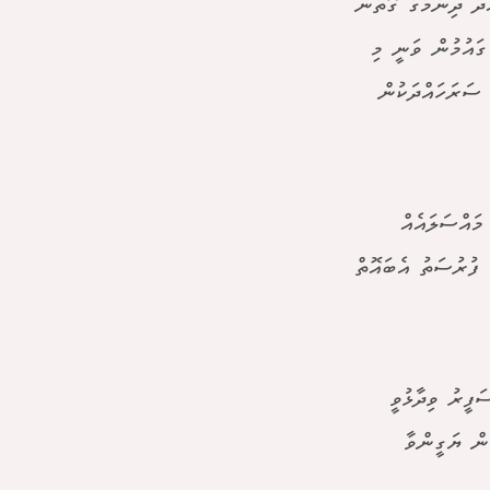
ްދު ދިނުމުގެ ގޮތުން
ގައުމުން ވަނީ މި
ާ ސަރަހައްދަކުން
މައްސަލައެއް
 ފުރުސަތު އެބައޮތް
ފީރު ވިދާޅުވީ
ން ޔަގީންވާ