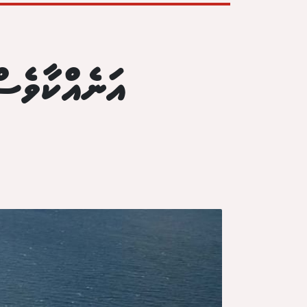
އަނެއްކާވެސ