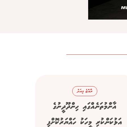
ރާއްޖެ މިއަދު
އާންމުތަނެއްގައި ހިންދޫދީނުގެ
އަޅުކަންކުރި މީހަކު ހައްޔަރުކޮށްފި