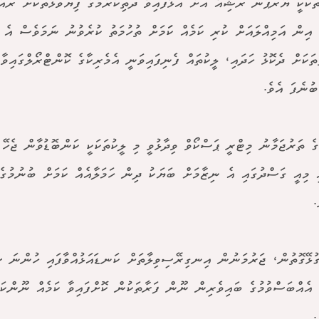
ތަކަކީ ޔޫރަޕުން ރަޝިއާ އަަށް އަޅާފައިވާ ދަތިކުރުމުގެ ފިޔަވަޅުތަކަށް ރައ
އިން އަމިއްލައަށް ކުރި ކަމެއް ކަަމަށް ތުހުމަތު ކުރެވުނު ނަމަވެސް އެ 
ުތަކަށް ދެކޮޅު ހަދައި، ލީކުތައް ފެނިފައިވަނީ އެމެރިކާގެ ކޮންޓްރޯލްގައިވ
ބުނެފަ އެވެ.
ެ ތަރުޖަމާނު މިޓްރީ ޕަސްކޯވް ވިދާޅުވީ މި ލީކުތަކަކީ ކަންބޮޑުވާން ޖެހޭ 
ި މިއީ ގަސްދުގައި އެ ނިޒާމަށް ބަޔަކު ދިން ހަމަލާއެއް ކަމަށް ބުނުމުގެ
.
ގުޅޭގޮތުން، ޖަރުމަނުން އިނގިރޭސިވިލާތަށް ކަނޑައަޅުއްވާފައި ހުންނަ ސަ
ީ އެއްބަސްވުމުގެ ބައިވެރިން ނޫން ފަރާތަކުން ކޮށްފައިވާ ކަމެއް ނޫންކަ
.