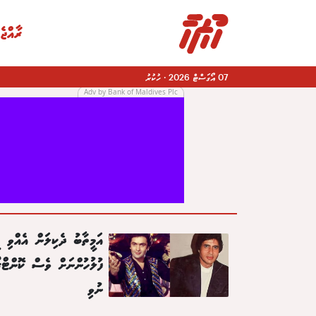
ރާއްޖެ
07 އޯގަސްޓް 2026
·
ހުކުރު
Adv by Bank of Maldives Plc
|
އަމީތާބު ދެކިލަން އެއްވި މ
ފުލުހުންނަށް ވެސް ކޮންޓްރ
ނުވި