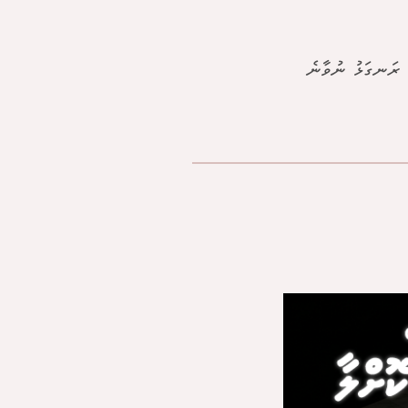
ާ ރަނގަޅު ނުވާނެ