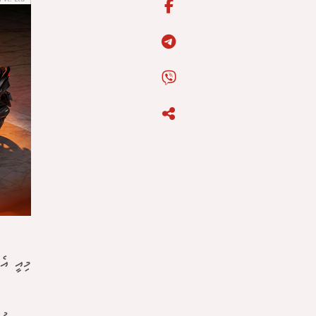
މިއީ އެ