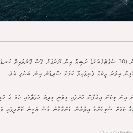
ސްވިޑަން (30 ސެޕްޓެމްބަރު) ރަޝިއާ އިން ޔޫރަޕަށް ގޭސް ފޮނުވައިދޭ ކަނ
ޅިން އިތުރު ލީކެއް ފެނިފައިވާ ކަމަށް ސްވިޑަން އިން ބުނެފި އެވެ.
ް އިން މިކަން އިއުލާން ކޮށްފައި މިވަނީ މިދިޔަ ހަފްތާގައި ހަމަ އެ ހޮޅި
ިވާ ކަމަށް ސްވިޑަންގެ އިތުރުން ޑެންމާކުުން ވެސް ޔަގީން ކޮށްދީފައި ވަނ
Adv by Villa Hakatha 