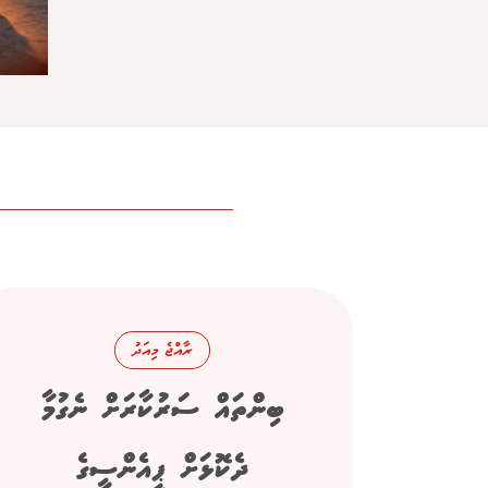
ރާއްޖެ މިއަދު
ބިންތައް ސަރުކާރަށް ނެގުމާ
ދެކޮޅަށް ޕީއެންސީގެ