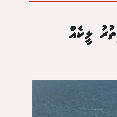
ުރު ލީކެއް