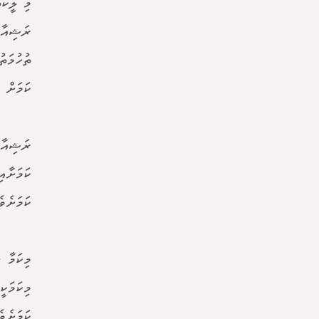
މި ލީކު
ރަޝިއާ 
ތުހުމަތ
ކަމަށް 
ރަޝިއާގ
ކަމަށާއ
ކަމަށެވެ
މިކަމާ 
މިކަމަކ
ކަމަށެވެ