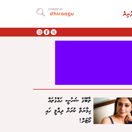
POWERED BY
ުނިޔެ
ތާބޫގެ ޝަހުސީ ހައްގުތައް
ހިމާޔަތް ކުރަން ދިއްލީ ހައި
ކޯޓަށް!