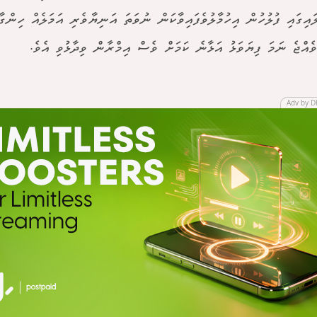
ައިގައި ފުލުހުން އިހުމާލުވެފައިވާކަން ނުވަތަ އަނިޔާވެރި އަމަލެއް ހިންގާފ
ެއްޖެ ނަމަ ފިޔަވަޅު އަޅާނެ ކަމަށް ވެސް އިމްރާން ވިދާޅުވި އެވެ.
Adv by D