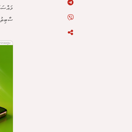
މައްސަލ
ސާބިތުވ
hiraagu