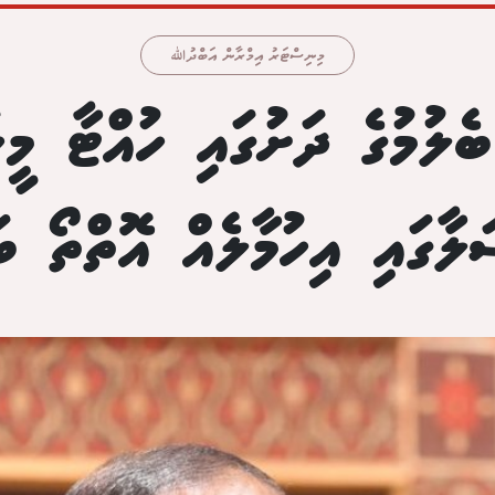
މިނިސްޓަރު އިމްރާން އަބްދުﷲ
ބެލުމުގެ ދަށުގައި ހުއްޓާ މީހ
ލާގައި އިހުމާލެއް އޮތްތޯ ބ