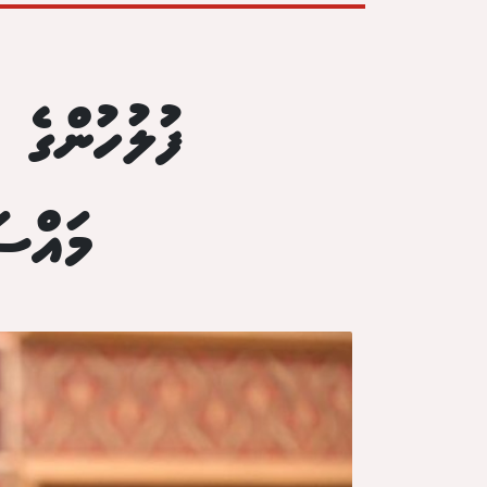
ފުލުހުންގެ 
މައްސަ