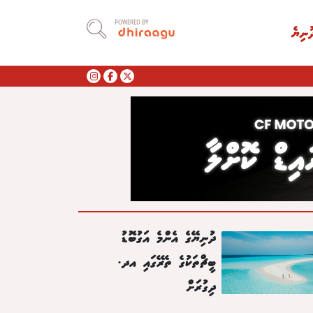
POWERED BY
ުނިޔެ
ދުނިޔޭގެ އެންމެ އަގުބޮޑު
ބީޗްތަކުގެ ތެރޭގައި އދ.
ދިގުރަށް