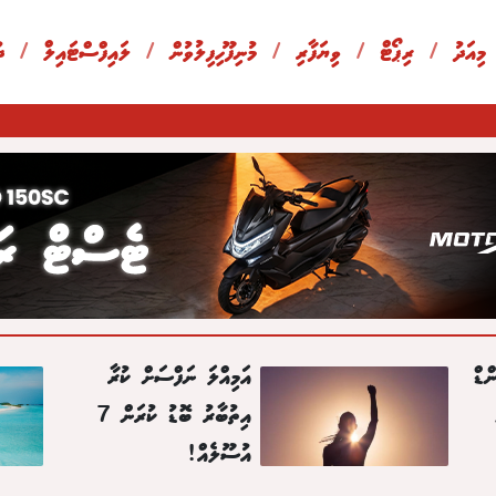
 މިއަދު
/
ރިޕޯޓް
/
ވިޔަފާރި
/
މުނިފޫހިފިލުވުން
/
ލައިފްސްޓައިލް
/
ދ
ްޑް
އަމިއްލަ ނަފްސަށް ކުރާ
އިތުބާރު ބޮޑު ކުރަން 7
އުސޫލެއް!