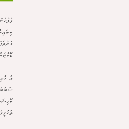
ފުލުހުނ
ކިބައިނ
މަރުވެފ
ޑޮކްޓަރ
ސަބަބު 
ކޮމިޝަނ
ތަހުގީގ