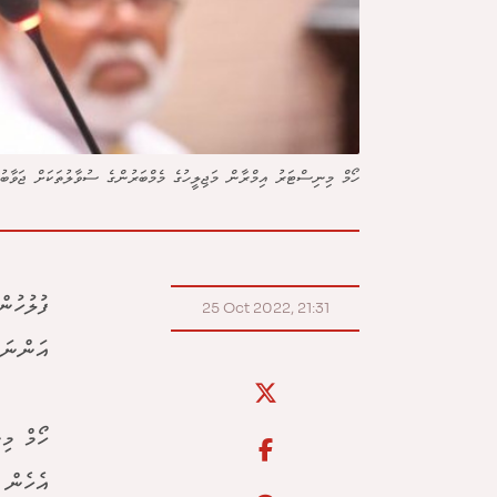
ހޯމް މިނިސްޓަރު އިމްރާން މަޖިލީހުގެ މެމްބަރުންގެ ސުވާލުތަކަށް ޖަވާބު
ފުލުހުނ
25 Oct 2022, 21:31
އަންނަ 
ހޯމް މި
އެހެން 