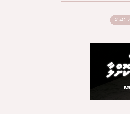
ން އަބްދުﷲ