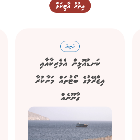
އިތުރު އާޓިކަލް
ދުނިޔެ
ކަނޑުއޮޅިން އެމެރިކާއާއި
އިޒްރޭލުގެ ބޯޓުތައް މަނާކުރާ
ގާނޫނެއް