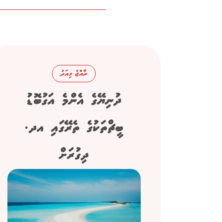
ރާއްޖެ މިއަދު
ދުނިޔޭގެ އެންމެ އަގުބޮޑު
ބީޗްތަކުގެ ތެރޭގައި އދ.
ދިގުރަށް