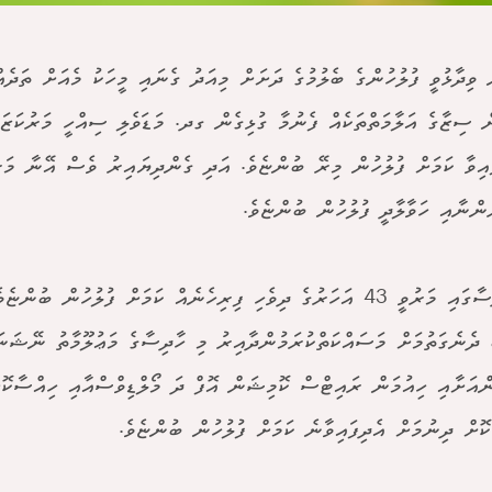
ް ވިދާޅުވީ ފުލުހުންގެ ބެލުމުގެ ދަށަށް މިއަދު ގެނައި މީހަކު މެއަށް ތަދެ
ް ސިޒާގެ އަލާމަތްތަކެއް ފެނުމާ ގުޅިގެން ގދ. މަޑަވެލި ސިއްހީ މަރުކަޒަ
ައިވާ ކަމަށް ފުލުހުން މިރޭ ބުންޏެވެ. އަދި ގެންދިޔައިރު ވެސް އޭނާ މަރު
ުންނާއި ހަވާލާދީ ފުލުހުން ބުންޏެވެ.
އެ ހާދިސާގައި މަރުވީ 43 އަހަރުގެ ދިވެހި ފިރިހެނެއް ކަމަށް ފުލުހުން ބުނ
ދެނެގަތުމަށް މަސައްކަތްކުރަމުންދާއިރު މި ހާދިސާގެ މަޢުލޫމާތު ނޭޝަނަ
ްއަށާއި ހިއުމަން ރައިޓްސް ކޮމިޝަން އޮފް ދަ މޯލްޑިވްސްއާއި ހިއްސާކޮ
ުކޮށް ދިނުމަށް އެދިފައިވާނެ ކަމަށް ފުލުހުން ބުންޏެވެ.