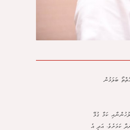
ޮތްތޯ ބަލަމުން
ުހުންނާއި ކަމާ ގުޅޭ
ދާ ކަމަށެވެ. އަދި އެ