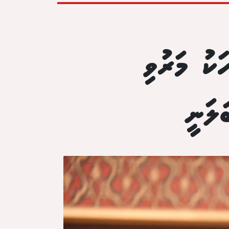
ަކު މަރުވި
ަލަނީ