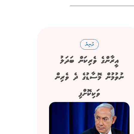
ދުނިޔެ
އީރާންގެ ވެރިކަން ބަދަލު
ނުވުމުން މޮސާޑުގެ ދެ ވެރިން
ވަކިކޮށްފި