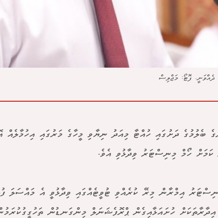
 ދެއްވަނީ. ފޮޓޯ: މަޖްލިސް
ްގެ ބެލުމުގެ ދަށުގައި ހުއްޓާ މިއަދު ނިޔާވި މީހާގެ މަރުގައި އިހުމާލެއް އ
ކަމަށް ހޯމް މިނިސްޓަރު ވިދާޅުވި އެވެ.
ނިސްޓަރު އިމްރާން މިރޭ ކުރެއްވި ޓުވީޓެއްގައި ވިދާޅުވީ އެ މައްސަލަ ފުލ
އިދާރާތަކަށް ހުށައަޅާއިގެން ޕްރޮފެޝަނަލް މިންގަނޑުން ތަހުގީގުކުރަމުން