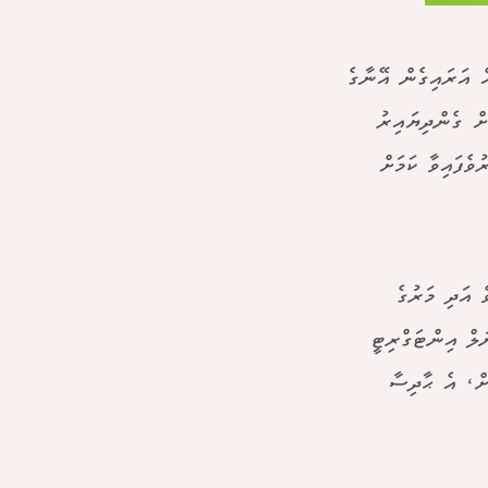
އް އަރައިގެން އޭނާގެ
ށް ގެންދިޔައިރު
ވެފައިވާ ކަމަށް
ްޏެވެ އަދި މަރުގެ
ލް އިންޓަގްރިޓީ
ށް، އެ ޙާދިސާ