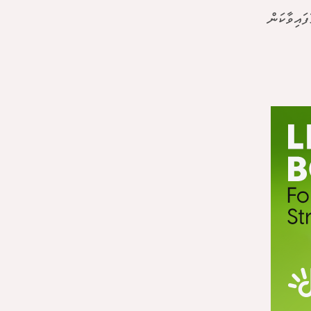
ައިވާކަން