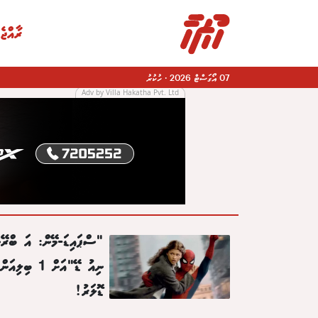
ރާއްޖެ
07 އޯގަސްޓް 2026
·
ހުކުރު
Adv by Villa Hakatha Pvt. Ltd
|
"ސްޕައިޑަ-މޭން: އަ ބްރޭނ
ނިއު ޑޭ"އަށް 1 ބިލިއަން
ޑޮލަރު!