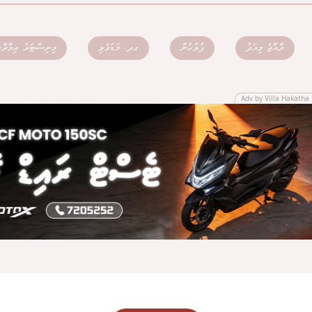
ރާއްޖެ މިއަދު
ފުލުހުން
ގދ. މަޑަވެލި
މިނިސްޓަރު އިމްރާ
Adv by Villa Hakatha 