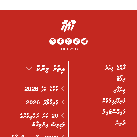
FOLLOW US
ރާއްޖެ މިއަދު
އިތުރު ލިންކް
ރިޕޯޓް
ވޯލްޑް ކަޕް 2026
ވިޔަފާރި
މުނިފޫހިފިލުވުން
ހުރިހާރޯދަ 2026
ލައިފްސްޓައިލް
20 ވަނަ ރައްޔިތުންގެ
ދުނިޔެ
މަޖިލިސް އިންތިޚާބު