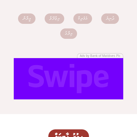
ދުނިޔެ
އެމެރިކާ
އިޒްރޭލް
އީރާން
އިރާގު
Adv by Bank of Maldives Plc
އިތުރު އާޓިކަލް