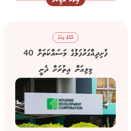
ރާއްޖެ މިއަދު
ފުށިދިއްގަރުފަޅުގެ މަސައްކަތަށް 40
މިލިއަން އިތުރަށް ދެނީ