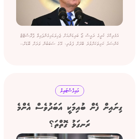
އެމެރިކާގެ ކުރީގެ ރައީސް ޖޯ ބައިޑަންއަށް ޖެހިވަޑައިގެންފައިވާ ޕްރޮސްޓޭޓް
ކެންސަރު ކަށިތަކަށްވުރެ ބޭރަށް ފެތުރި، އޭގެ ސަބަބުން ވަރަށް ބޮޑަށް...
ލައިފްސްޓައިލް
ގިނައިން ފެން ބުއިމަކީ އަބަދުވެސް އެންމެ
ރަނގަޅު ގޮތްތަ؟