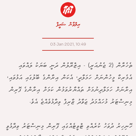
ރިލްވާން ޝަރީފް
03 Jan 2021, 10:49
ތެހެރާން (2 ޖެނުއަރީ) - އިޒްރޭލުން ދަނީ ބަޔަކު ލައްވައި
އެމެރިކާ މީހުންނަށް ހަމަލާދީ، އެކަން އިރާންގެ ބޮލުގައި އަޅުވައި،
އިރާނަށް ހަމަލާދިނުމަށް ތައްޔާރުވަމުން ކަމަށް އިރާންގެ ފޮރިން
މިނިސްޓަރު މުހައްމަދު ޖަވާދު ޒާރިފް ވިދާޅުވެއްޖެ އެވެ.
ހޮނިހިރު ދުވަހު ކުރެއްވި ޓްވީޓެއްގައި ފޮރިން މިނިސްޓަރު ވިދާޅުވީ