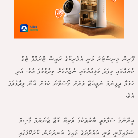
ފޮރިން މިނިސްޓަރު ވަނީ އެމެރިކާގެ ރައީސް ޓްރަމްޕް ޓެގް
ކުރައްވައި މިފަދަ މަޅިއެއްގައި ނުޖެހުމަށް ވިދާޅުވެފަ އެވެ. އަދި
ހަމަލާ ދީފިނަމަ ނަތީއްޖާ ވަރަށް ގޯސްވާނެ ކަމަށް އޭނާ ވިދާޅުވެފަ
އެވެ.
އީރާންގެ ސަލާމަތީ ބާރުތަކުގެ ވެރިޔާ މޭޖާ ޖެނެރަލް ގާސިމް
ސުލައިމާނީ ވަނީ ބައްދާދުގެ ވައިގެ ބަނދަރުން ކާރުކޮޅުގައި