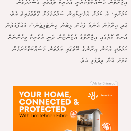
އިޒްރޭލުން މަސައްކަތްކުރަނީ އެމެރިކާ ލައްވައި ގޯސްހަދުވަން
ކަމަށާއި، އެ ކަމަށް އެމެރިކާއިން ސަމާލުވުމަށް ގޮވާލާފައިވެ އެވެ.
އަދި އިރާގުން އެންމެ ފަހުން ލިބުނު އިންޓެލިޖެންސް މައުލޫމަތުން
އެނގޭ ގޮތުގައި އިޒްރޭލުގެ އެޖެންޓުން ދަނީ އެމެރިކާ މީހުންނަށް
ހަމަލާދީ އެކަން އިރާންގެ ބޮލުގައި އަޅުވަން މަސައްކަތްކުރަމުން
ކަމަށް އޭނާ ވިދާޅުވި އެވެ.
Adv by Dhiraagu