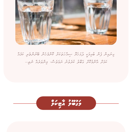
ގިނައިން ފެން ބުއިމަކީ ދުޅަހެޔޮ ސިއްހަތަކަށް ކޮންމެހެން ބޭނުންތެރި ކަމެއް
ކަމަށް އާންމުކޮށް ގަބޫލު ކުރެވުނު ނަމަވެސް، މިންވަރެއް ނެތި...
މަގުބޫލު އާޓިކަލް