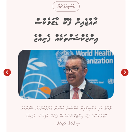
ޑަބްލިއުއެޗްއޯ
ރާއްޖެއިން ފޭކް ޑާޒަލެކްސް
އިންޖެކްޝަންތަކެއް ފެނިއްޖެ
ރާއްޖެ އާއި މެކްސިކޯއިން ކެންސަރު ބައްޔަށް ފަރުވާކުރުމަށް ބޭނުންކުރާ
ޑާޒަލެކްސްގެ ފޭކް އިންޖެކްޝަންތަކެއް ފެނުމާ ގުޅިގެން، ދުނިޔޭގެ
ސިއްހަތު ޖަމިއްޔާ،...