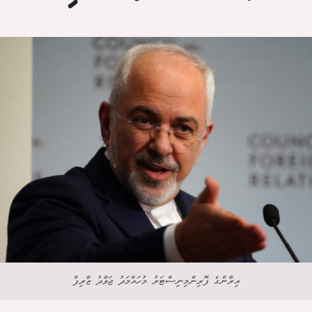
އިރާންގެ ފޮރިންމިނިސްޓަރު މުހައްމަދު ޖަވާދު ޒާރިފް