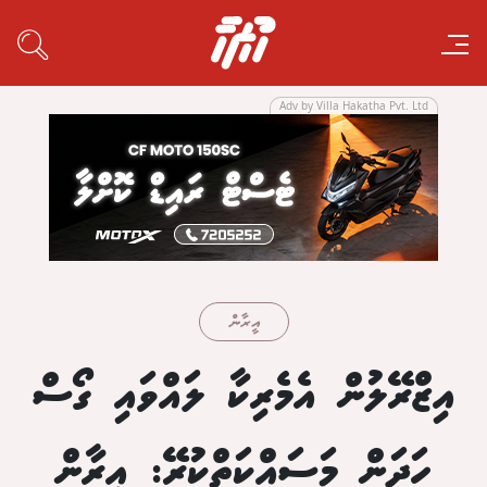
Adv by Villa Hakatha Pvt. Ltd
އީރާން
އިޒްރޭލުން އެމެރިކާ ލައްވައި ގޯސް
ހަދަން މަސައްކަތްކުރޭ: އިރާން