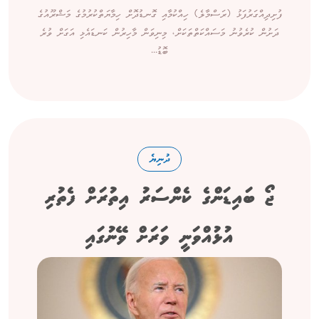
ފުށިދިއްގަރުފަޅު (ރަސްމާލެ) ހިއްކުމާއި ގޮނޑުދޮށް ހިމާޔަތްކުރުމުގެ މަޝްރޫއުގެ
ދަށުން ކުރެވުނު މަސައްކަތްތަކަށް، މިނިވަން މާހިރުން ކަނޑައެޅި އަގަށް ވުރެ
ބޮޑު...
ދުނިޔެ
ޖޯ ބައިޑަންގެ ކެންސަރު އިތުރަށް ފެތުރި
އުޅުއްވަނީ ވަރަށް ވޭނުގައި