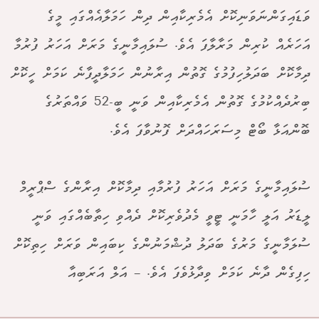
ވަޑައިގަންނަވަނިކޮށް އެމެރިކާއިން ދިން ހަމަލާއެއްގައި މީގެ
އަހަރެއް ކުރިން މަރާލާފަ އެވެ. ސުލައިމާނީގެ މަރަށް އަހަރު ފުރުމާ
ދިމާކޮށް ބަދަލުހިފުމުގެ ގޮތުން އިރާނުން ހަމަލާދީފާނެ ކަމަށް ހީކޮށް
ބިރުދެއްކުމުގެ ގޮތުން އެމެރިކާއިން ވަނީ ބީ-52 ވައްތަރުގެ
ބޮންއަޅާ ބޯޓް މިސަރަހައްދަށް ފޮނުވާފަ އެވެ.
ސުލައިމާނީގެ މަރަށް އަހަރު ފުރުމާއި ދިމާކޮށް އިރާންގެ ސްޕްރީމް
ލީޑަރު އަލީ ހާމަނީ ޓީވީ މެދުވެރިކޮށް ދެއްވި ހިތާބެއްގައި ވަނީ
ސުލަމާނީގެ މަރުގެ ބަދަލު ދުޝްމަނުންގެ ކިބައިން ވަރަށް ހިތިކޮށް
ހިފިގެން ދާނެ ކަމަށް ވިދާޅުވެފަ އެވެ. – އަލް އަރަބިއާ