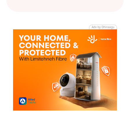
Adv by Dhiraagu