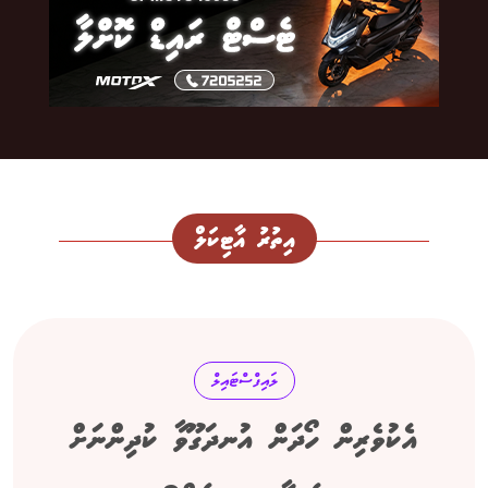
އިތުރު އާޓިކަލް
ލައިފްސްޓައިލް
އެކުވެރިން ހޯދަން އުނދަގޫވާ ކުދިންނަށް