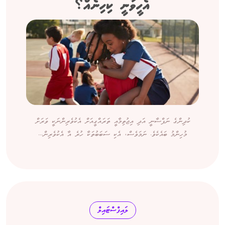
އެހީވާނީ ކިހިނެއް؟
ކުދިންގެ ނަފްސާނީ އަދި އިޖުތިމާއީ ތަރައްގީއަށް އެކުވެރިންނަކީ ވަރަށް
މުހިންމު ބައެކެވެ. ނަމަވެސް، އެކި ސަބަބުތަކާ ހުރެ އާ އެކުވެރިން...
ލައިފްސްޓައިލް