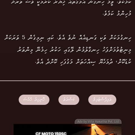
ކަމެކެވެ. ވީމާ ހިނގަން އާމަގުތައް ޚިޔާރު ކުރުމަކީ ވެސް ވަރަށް
މުހިންމު ކަމެވެ.
ހިނގުމަކަށް ވަކި ގަނޑިއެއް ނުވެ އެވެ. ކައި ނިމިގެން 5 ވަރަކަށް
މިނިޓުވުމަށްފަހު ހިނގާލުމުން ލޭގައި ހަކުރު ހިމެނޭ މިންވަރު
ކުޑަކޮށް، ދުޅަހެޔޮ ސިއްހަތަށް މަގުފަހި ކޮށްދެ އެވެ.
ލައިފްސްޓައިލް
ކަސްރަތު
ހޮނިހިރު ހާއްސަ
Adv by Villa Hakatha Pvt. Ltd