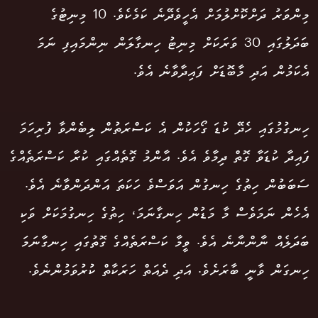
މިންވަރު ދަށްކޮށްލުމަށް އެހީވެދޭނެ ކަމެކެވެ. 10 މިނިޓުގެ
ބަދަލުގައި 30 ވަރަކަށް މިނިޓު ހިނގާލަން ނިންމައިފި ނަމަ
އެކަމުން އަދި މާބޮޑަށް ފައިދާވާނެ އެވެ.
ހިނގުމުގައި ހެދޭ ކުޑަ ގޯހަކުން އެ ކަސްރަތުން ލިބެންވާ ފުރިހަމަ
ފައިދާ ކުޑަވާ ގޮތް ދިމާވެ އެވެ. އާންމު ގޮތެއްގައި ކުރާ ކަސްރަތެއްގެ
ސަބަބުން ހިތުގެ ހިނގުން އަވަސްވެ ހަކަތަ އަންދަންވާނެ އެވެ.
އެހެން ނަމަވެސް މާ މަޑުން ހިނގާނަމަ، ހިތުގެ ހިނގުމަކަށް ވަކި
ބަދަލެއް ނާންނާނެ އެވެ. ވީމާ ކަސްރަތެއްގެ ގޮތުގައި ހިނގާނަމަ
ހިނގަން ވާނީ ބާރަށެވެ. އަދި ދެއަތް ހަރަކާތް ކުރުވަމުންނެވެ.