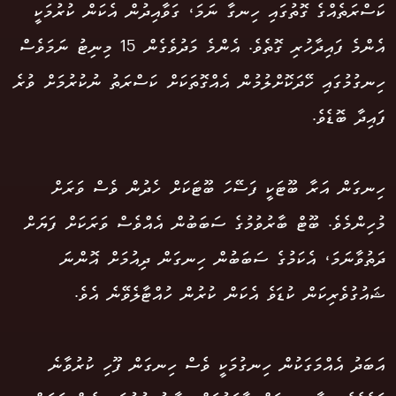
ކަސްރަތެއްގެ ގޮތުގައި ހިނގާ ނަމަ، ގަވާއިދުން އެކަން ކުރުމަކީ
އެންމެ ފައިދާހުރި ގޮތެވެ. އެންމެ މަދުވެގެން 15 މިނިޓު ނަމަވެސް
ހިނގުމުގައި ހޭދަކޮށްލުމުން އެއްގޮތަކަށް ކަސްރަތު ނުކުރުމަށް ވުރެ
ފައިދާ ބޮޑެވެ.
ހިނގަން އަރާ ބޫޓަކީ ފަސޭހަ ބޫޓަކަށް ހެދުން ވެސް ވަރަށް
މުހިންމެވެ. ބޫޓް ބާރުވުމުގެ ސަބަބުން އެއްވެސް ވަރަކަށް ފަޔަށް
ދަތުވާނަމަ، އެކަމުގެ ސަބަބުން ހިނގަން ދިއުމަށް އޮންނަ
ޝައުގުވެރިކަން ކުޑަވެ އެކަން ކުރުން ހުއްޓާލެވޭނެ އެވެ.
އަބަދު އެއްމަގަކުން ހިނގުމަކީ ވެސް ހިނގަން ފޫހި ކުރުވާނެ