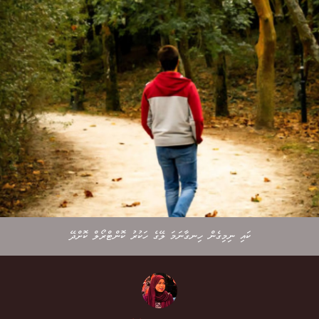
ކައި ނިމިގެން ހިނގާނަމަ ލޭގެ ހަކުރު ކޮންޓްރޯލް ކޮށްދޭ