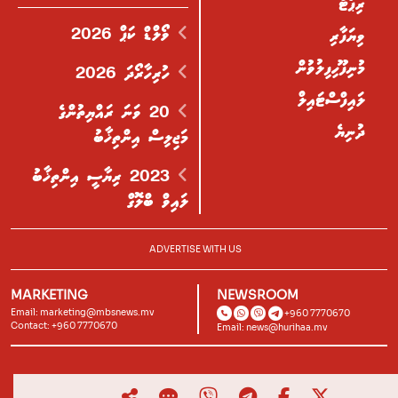
ރިޕޯޓް
ވޯލްޑް ކަޕް 2026
ވިޔަފާރި
މުނިފޫހިފިލުވުން
ހުރިހާރޯދަ 2026
ލައިފްސްޓައިލް
20 ވަނަ ރައްޔިތުންގެ
ދުނިޔެ
މަޖިލިސް އިންތިޚާބު
2023 ރިޔާސީ އިންތިޚާބު
ލައިވް ބްލޮގް
ADVERTISE WITH US
MARKETING
NEWSROOM
Email:
marketing@mbsnews.mv
+960 7770670
Contact: +960 7770670
Email:
news@hurihaa.mv
© 2026, Hurihaa.mv. All Rights Reserved.
Powered by
Lagoon Labs
.