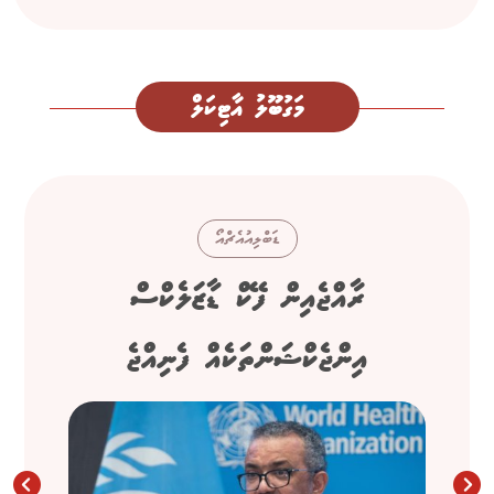
މަގުބޫލު އާޓިކަލް
ޑަބްލިއުއެޗްއޯ
ރާއްޖެއިން ފޭކް ޑާޒަލެކްސް
އިންޖެކްޝަންތަކެއް ފެނިއްޖެ