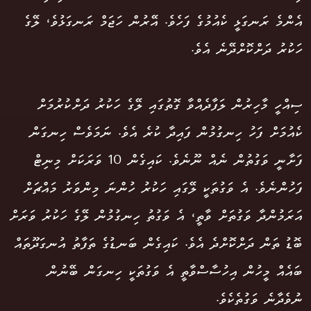
އެންމެ ރަނގަޅީ ކެއުމުގެ ފަހެވެ. އޭރުން ހަޖަމް ރަނގަޅުވެ، ލޭގެ
ހަކުރު ދަށްކޮށްދޭނެ އެވެ.
ސިއްހީ މާހިރުން ލަފާދެއްވާ ގޮތުގައި ލޭގެ ހަކުރު ދަށްކުރުމަށް
ކެއުމަށް ފަހު ހިނގުމުން ފައިދާ ކުރެ އެވެ. ނަމަވެސް ހިނގަން
ފަށާނީ ވަގުތުން ނެއް ނޫނެވެ. ކައިގެން 10 ވަރަކަށް މިނިޓް
ފަހުންނެވެ. އެ ވަގުތަކީ ލޭގައި ހަކުރު ހުންނަ މިންވަރު މައްޗަށް
އަރަމުންދާ ވަގުތަށް ވާތީ، އެ ވަގުތު ހިނގުމުން ލޭގެ ހަކުރު ވަރަށް
ބޮޑު ތަން ދަށްކޮށްދެ އެވެ. ކައިގެން ބަނޑުގެ ތަފާތު އުނގަދޫތައް
ބައެއް މީހުން އިހުސާސްވާތީ އެ ވަގުތަކީ ހިނގަން ބޭނުން
ނުވެދާނެ ވަގުތެކެވެ.