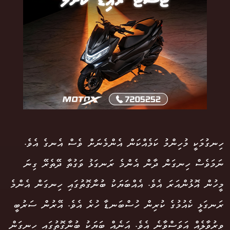
ހިނގުމަކީ މުހިންމު ކަމެއްކަން އެންމެނަށް ވެސް އެނގެ އެވެ.
ނަމަވެސް ހިނގަން ދާން އެންމެ ރަނގަޅު ވަގުތާ ދޭތެރޭ ގިނަ
މީހުން އޮޅުންއަރަ އެވެ. އެއްބަޔަކު ބުނާގޮތުގައި ހިނގަން އެންމެ
ރަނގަޅީ ކެއުމުގެ ކުރިން ހުސްބަނޑާ ހުރެ އެވެ. އޭރުން ސަރުބީ
ވިރުވާލެއް އަވަސްވާނެ އެވެ. އަނެއް ބަޔަކު ބުނާގޮތުގައި ހިނގަން