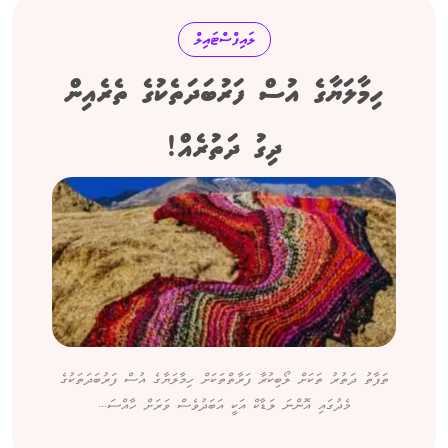
ލައިފްސްޓައިލް
ހިމާލަޔާގެ އުސް ފަރުބަދަތެކުގެ ތެރެއިން
ދިގު ދަތުރެއް!
ތަފާތު ދަތުރު ތަކަށް ލޯބިކުރާ ފަރާތްތަކަށް ހިމާލަޔާގެ އުސް ފަރުބަދަތަކުގެ
މެދުގައި އޮންނަ ލަޑާކް އަކީ އަބަދުވެސް ވަރަށް ހާއްސަ...