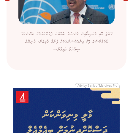
ރާއްޖެ އާއި މެކްސިކޯއިން ކެންސަރު ބައްޔަށް ފަރުވާކުރުމަށް ބޭނުންކުރާ
ޑާޒަލެކްސްގެ ފޭކް އިންޖެކްޝަންތަކެއް ފެނުމާ ގުޅިގެން، ދުނިޔޭގެ
ސިއްހަތު ޖަމިއްޔާ،...
Adv by Bank of Maldives Plc