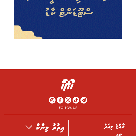
FOLLOW US
ރާއްޖެ މިއަދު
އިތުރު ލިންކް