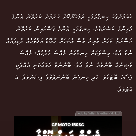
ކެއުމަށްފަހު ހިނގާލުމަކީ ދުޅަހެޔޮކޮށް ހުރުމަށް ކުރެވޭނެ އެންމެ
މުހިންމު ކަސްރަތެވެ. ހިނގުމަކީ އެންމެ ފަސޭހައިން ކުރެވޭނެ
ކަސްރަތު ކަމަށް ވާއިރު ވެސް އެކަމަށް މާބޮޑު އަޅާލުމެއް ދެވިފައެއް
ނުވެ އެވެ. މިސާލަކަށް ހިނގުމަށް ޚާއްސަ ހެދުމެއް، ޚާއްސަ
މެޝިނެއް ބޭނުމެއް ނުވެ އެވެ. ބޭނުންވާ ހަމައެކަނި އެއްޗަކީ
ފަސޭހަ ބޫޓެކެވެ. އަދި ހިނގަން ބޭނުންވުމުގެ ވިސްނުމެވެ. އެ
އަޒުމެވެ.
Adv by Villa Hakatha Pvt. Ltd