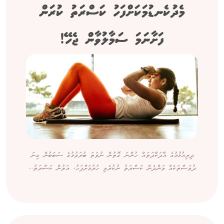
މެދުކެނޑުމަކަށްފަހު ކަސްރަތު ކުރަން
ފަށާނަމަ ސަމާލުވާން ޖެހޭ!
ދިރިއުޅުމުގެ އާދަކާދަތައް ހުންނަ ގޮތުން ނުވަތަ ބުރަވުމުގެ ސަބަބުން ގިނަ
ދުވަސްތަކެއް ވަންދެން ކަސްރަތު ނުކުރެވި ހުރުމަށްފަހު، އަލުން ކަސްރަތު...