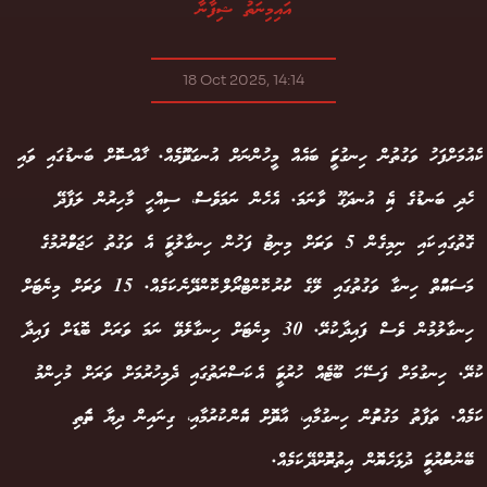
އައިމިނަތު ޝިފާނާ
18 Oct 2025, 14:14
ކެއުމަށްފަހު ވަގުތުން ހިނގުމަކީ ބައެއް މީހުންނަށް އުނގަދޫކަމެއް. ޚާއްސަކޮށް ބަނޑުގައި ވައި
ހެދި ބަނޑުގެ އެކި އުނދަގޫ ވާނަމަ. އެހެން ނަމަވެސް، ސިއްހީ މާހިރުން ލަފާދޭ
ގޮތުގައި ކައި ނިމިގެން 5 ވަރަކަށް މިނިޓު ފަހުން ހިނގާލުމަކީ އެ ވަގުތު ހަޖަމްކުރުމުގެ
މަސައްކަތް ހިނގާ ވަގުތުގައި ލޭގެ ހަކުރު ކޮންޓްރޯލް ކޮންދޭނެ ކަމެއް. 15 ވަރަކަށް މިނެޓަށް
ހިނގާލުމުން ވެސް ފައިދާ ކުރޭ. 30 މިނެޓަށް ހިނގާލެވޭ ނަމަ ވަރަށް ބޮޑަށް ފައިދާ
ކުރޭ. ހިނގުމަށް ފަސޭހަ ބޫޓެއް ހުރުމަކީ އެ ކަސްރަތުގައި ދެމިހުރުމަށް ވަރަށް މުހިންމު
ކަމެއް. ތަފާތު މަގުތަކުން ހިނގުމާއި، އާދަކޮށް އެކަން ކުރުމާއި، ގިނައިން ދިޔާ ތަކެތި
ބޭނުންކުރުމަކީ ދުޅަހެޔޮކަން އިތުރުކޮށްދޭ ކަމެއް.