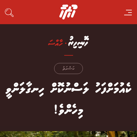
ކަސްރަތު
ކެއުމަށްފަހު ލަސްނުކޮށް ހިނގާލަންވީ
މިހެންވެ!