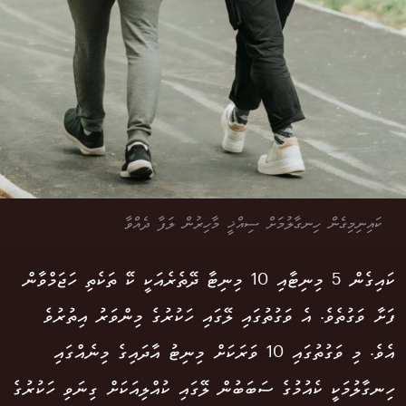
ކައިނިމިގެން ހިނގާލުމަށް ސިއްޚީ މާހިރުން ލަފާ ދެއްވާ
ކައިގެން 5 މިނިޓާއި 10 މިނިޓާ ދޭތެރެއަކީ ކޭ ތަކެތި ހަޖަމްވާން
ފަށާ ވަގުތެވެ. އެ ވަގުތުގައި ލޭގައި ހަކުރުގެ މިންވަރު އިތުރުވެ
އެވެ. މި ވަގުތުގައި 10 ވަރަކަށް މިނިޓު އާދައިގެ މިނެއްގައި
ހިނގާލުމަކީ ކެއުމުގެ ސަބަބުން ލޭގައި ކުއްލިއަކަށް ގިނަވި ހަކުރުގެ