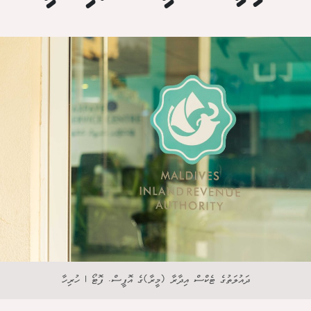
ދައުލަތުގެ ޓެކްސް އިދާރާ (މީރާ)ގެ އޮފީސް. ފޮޓޯ | ހުރިހާ