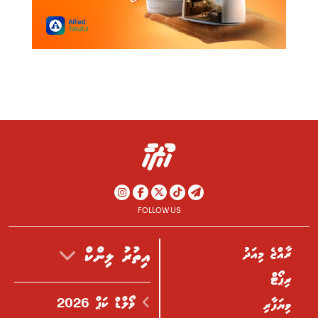
FOLLOW US
ރާއްޖެ މިއަދު
އިތުރު ލިންކް
ރިޕޯޓް
ވޯލްޑް ކަޕް 2026
ވިޔަފާރި