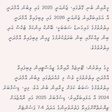
މީރާއިން ބުނި ގޮތުގައި، ޖެނުއަރީ 2025 ގައި ލިބުނު އާމްދަނީ
އާ އަޅައިބަލާއިރު ޖެނުއަރީ 2026 ގައި ލިބިފައިވާ އާމްދަނީ
އިތުރުވުމުގެ މައިގަނޑު ސަބަބަކީ، ބޭންކް އިންކަމް ޓެކްސް އަދި
ބިން ވިއްކުމާއި ބިން ބަދަލުކުރުމުގެ ފީއިން ލިބިފައިވާ އާމްދަނީ
އިތުރުވުމެވެ.
މީގެ އިތުރުން، ޓޫރިޒަމް ދާއިރާގެ ޖީއެސްޓީއިން ލިބިފައިވާ
އާމްދަނީ އިތުރުވުމަކީ ވެސް މި މުއްދަތުގައި ލިބުނު އާމްދަނީ
އިތުރުވުމުގެ ސަބަބު ކަމަށް މީރާއިން ބުނެ އެވެ. މިއީ، ޑިސެމްބަރު
2024 އާ އަޅައިބަލާއިރު، ޑިސެމްބަރު 2025 ގައި ރާއްޖެއަށް
ޒިޔާރަތްކޮށްފައިވާ ފަތުރުވެރިންގެ އަދަދު 7.4 ޕަސެންޓަށް