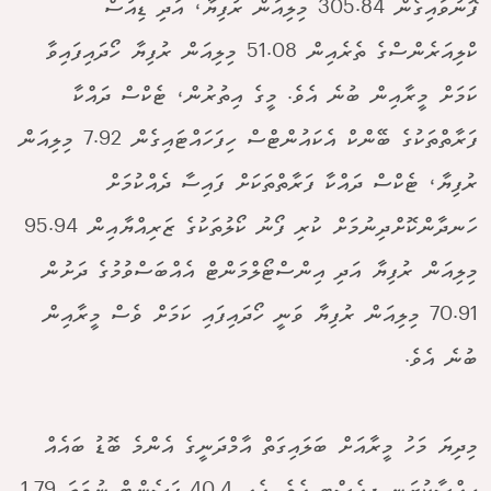
ފޮނުވައިގެން 305.84 މިލިއަން ރުފިޔާ، އަދި ޑިއުސް
ކްލިއަރެންސްގެ ތެރެއިން 51.08 މިލިއަން ރުފިޔާ ހޯދައިފައިވާ
ކަމަށް މީރާއިން ބުނެ އެވެ. މީގެ އިތުރުން، ޓެކްސް ދައްކާ
ފަރާތްތަކުގެ ބޭންކް އެކައުންޓްސް ހިފަހައްޓައިގެން 7.92 މިލިއަން
ރުފިޔާ، ޓެކްސް ދައްކާ ފަރާތްތަކަށް ފައިސާ ދެއްކުމަށް
ހަނދާންކޮށްދިނުމަށް ކުރި ފޯނު ކޯލުތަކުގެ ޒަރިއްޔާއިން 95.94
މިލިއަން ރުފިޔާ އަދި އިންސްޓޯލްމަންޓް އެއްބަސްވުމުގެ ދަށުން
70.91 މިލިއަން ރުފިޔާ ވަނީ ހޯދައިފައި ކަމަށް ވެސް މީރާއިން
ބުނެ އެވެ.
މިދިޔަ މަހު މީރާއަށް ބަލައިގަތް އާމްދަނީގެ އެންމެ ބޮޑު ބައެއް