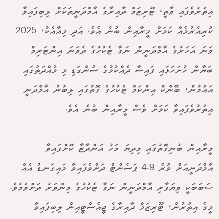
އިތުރުވެފައި ވާތީ، ޓޫރިޒަމް ދާއިރާގެ އާމްދަނީތަކަށް ލިބިފައިވާ
ކުރިއެރުމެއް ކަމަށް މީރާއިން ބުނެ އެވެ. އަދި މިއާއެކު، 2025
ވަނަ އަހަރުގެ އާމްދަނީން ނަގާ ޓެކުހުގެ ދެވަނަ އިންޓަރިމް
ބަޔާން ހުށަހަޅައި ފައިސާ ދެއްކުމުގެ ސުންގަޑި މި މުއްދަތުގައި
އައުމުން، ބޭންކް އިންކަމް ޓެކުހުގެ ގޮތުގައި ލިބުނު އާމްދަނީ
އިތުރުވެފައިވާ ކަމަށް ވެސް މީރާއިން ބުނެ އެވެ.
މީރާއިން ބުނިގޮތުގައި މިދިޔަ މަހު އަންދާޒާ ކޮށްފައިވާ
އާމްދަނީއަށް ވުރެ 4.9 ޕަސެންޓް ދަށްވެފައިވާ މައިގަނޑު އެއް
ސަބަބަކީ ވިޔަފާރި އާމްދަނީން ނަގާ ޓެކުހުގެ މިންވަރު ދަށްވުމެވެ.
މީގެ އިތުރުން، ޓޫރިޒަމް ދާއިރާގެ ޖީއެސްޓީއިން ލިބިފައިވާ