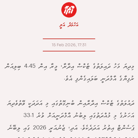
އަހުމަދު އަލީ
15 Feb 2026, 17:31
މިދިޔަ މަހު ދައިލަތުގެ ޓެކްސް އިދާރާ، މީރާ އިން 4.45 ބިލިއަން
ރުފިޔާގެ އާމްދަނީ ބަލައިގެންފި އެވެ.
ދައުލަތުގެ ޓެކްސް އިދާރާއިން ބުނިގޮތުގައި މި އަދަދަކީ ވޭތުވެދިޔަ
އަހަރުގެ މި މުއްދަތުގައި ލިބުނު އާމްދަނީއަށް ވުރެ 33.1
ޕަސެންޓް އިތުރު އަދަދެކެވެ. އަދި، ޖެނުއަރީ 2026 ގައި ލިބޭނެ