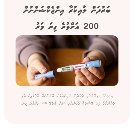
ބަރުދަން ލުއިކުރާ އިންޖެކްޝަންނުން
200 އަށްވުރެ ގިނަ މަރު
އިނގިރޭސިވިލާތުގައި ބަރުދަން ލުއިކުރުމަށް ބޭނުންކުރާ އޮޒެމްޕިކް އަދި
މައުންޖާރޯ ފަދަ ބޭސްތަކާ ގުޅުންހުރި ކަމަށް ބެލެވޭ 200 އަށްވުރެ ގިނަ...