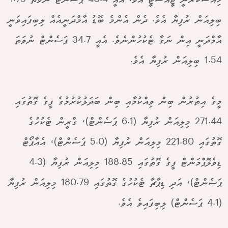
ހިއްސާކުރަނީ ޖީއެސްޓީ އެވެ. އެއީ 40.4 ޕަސެންޓް ނުވަތަ 1.79
ބިލިއަން ރުފިޔާ އެވެ. ދެން އެންމެ ބޮޑު އާމްދަނީއެއް ލިބިފައިވަނީ
އާމްދަނީ އިން ނަގާ ޓެކުހުންނެވެ. އެއީ 34.7 ޕަސެންޓް ނުވަތަ
1.54 ބިލިއަން ރުފިޔާ އެވެ.
މީގެ އިތުރުން ބިން ވިއްކުމާއި ބިން ބަދަލުކުރުމުގެ ފީގެ ގޮތުގައި
271.44 މިލިއަން ރުފިޔާ (6.1 ޕަސެންޓް)، ގްރީން ޓެކުހުގެ
ގޮތުގައި 221.80 މިލިއަން ރުފިޔާ (5.0 ޕަސެންޓް)، އެއާޕޯޓް
ޑިވެލޮޕްމަންޓް ފީގެ ގޮތުގައި 188.85 މިލިއަން ރުފިޔާ (4.3
ޕަސެންޓް)، އަދި ޑިޕާޗާ ޓެކުހުގެ ގޮތުގައި 180.79 މިލިއަން ރުފިޔާ
(4.1 ޕަސެންޓް) ލިބިފައިވެ އެވެ.