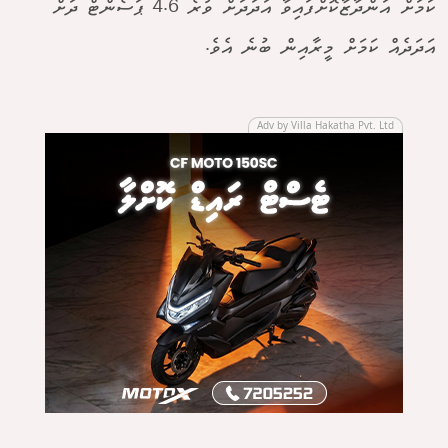
ކަމަށް އަންދާޒާކޮށްފައިވާ އަދަދަށް ވުރެ 4.6 ޕަސެންޓް ދަށް
އަދަދެއް ކަމަށް މީރާއިން ބުނެ އެވެ.
Adv by Villa Hakatha Pvt. Ltd