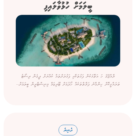
ބީލަމަށް ހުޅުވާލައިފި
ރާއްޖޭގެ ހަ އަތޮޅަކުން ފަޅުތަކާއި ފަޅުރަށްތައް ކުއްޔަށް ދީގެން ރިސޯޓު
ތަރައްގީކޮށް ހިންގާނެ ފަރާތްތަކެއް ހޯދުމަށް ޓޫރިޒަމް މިނިސްޓްރީން ބީލަމަށް...
ދުނިޔެ