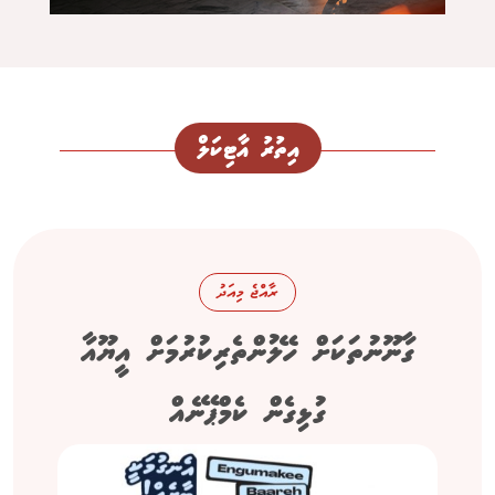
އިތުރު އާޓިކަލް
ރާއްޖެ މިއަދު
ގާނޫނުތަކަށް ހޭލުންތެރިކުރުމަށް އީޔޫއާ
ގުޅިގެން ކެމްޕޭނެއް