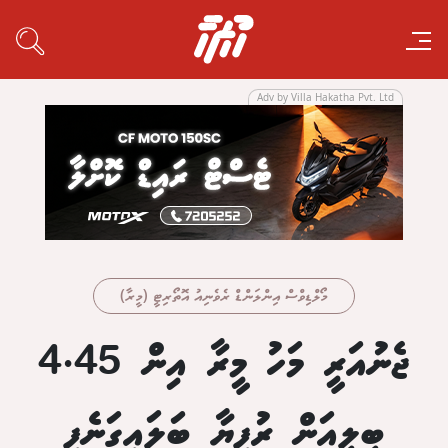
Adv by Villa Hakatha Pvt. Ltd
މޯލްޑިވްސް އިންލަންޑް ރެވެނިއު އޮތޯރިޓީ (މީރާ)
ޖެނުއަރީ މަހު މީރާ އިން 4.45
ބިލިއަން ރުފިޔާ ބަލައިގަނެފި