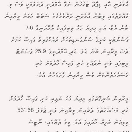
އާމްދަނީ އާއި ޑިޕާޗާ ޓެކުހުން ނަގާ އާމްދަނީ ދަށްވުމަކީ ވެސް މި
މުއްދަތުގައި ލިބުނު އާމްދަނީ ދަށްވުމުމުގެ ސަބަބު ކަމަށް މީރާއިން
ބުނެ އެވެ. އަދި މިދިޔަ މަހު ލިބިފައިވާ އާމްދަނީގެ 7.6
ޕަސެންޓަކީ ކުރީގެ ސުންގަނޑިތަކަށް ދައްކާފައިވާ ފައިސާ ކަމަށް
ވެސް މީރާއިން ބުނެ އެވެ. އަދި އާމްދަނީގެ 25.9 ޕަސެންޓް
ލިބިފައި ވަނީ ނުދެއްކި ހުރި ފައިސާ ހޯދުމަށް ކުރި
މަސައްކަތުންކަން ވެސް މީރާއިން ފާހަގަކުރެ އެވެ.
މީރާއިން ބުނިގޮތުގައި މިދިޔަ މަހު ނުލިބި ހުރި ފައިސާ ހޯދުމަށް
ކުރި މަސައްކަތުގެ ތެރެއިން މީރާއިން ވަނީ ޖުމްލަ 531.68
މިލިއަން ރުފިޔާ ހޯދައިފަ އެވެ. މީގެ ތެރޭގައި، ނޯޓިސް