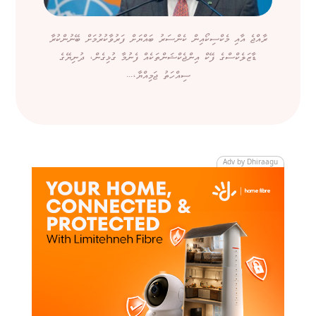
ރާއްޖެ އާއި މެކްސިކޯއިން ކެންސަރު ބައްޔަށް ފަރުވާކުރުމަށް ބޭނުންކުރާ
ޑާޒަލެކްސްގެ ފޭކް އިންޖެކްޝަންތަކެއް ފެނުމާ ގުޅިގެން، ދުނިޔޭގެ
ސިއްހަތު ޖަމިއްޔާ،...
Adv by Dhiraagu