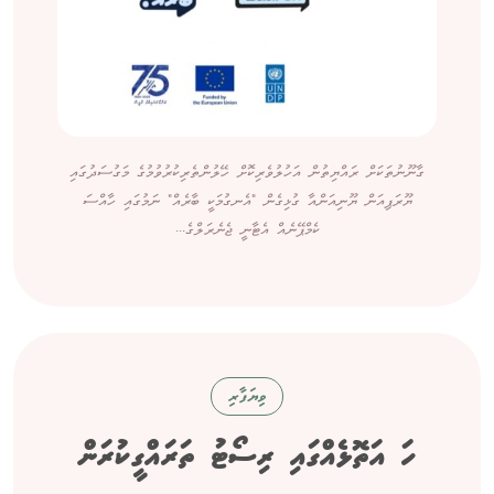
ގާނޫނުތަކަށް ރައްޔިތުން އަހުލުވެރިކޮށް ހޭލުންތެރިކުރުވުމުގެ މަގުސަދުގައި
ޔޫރަޕިއަން ޔޫނިއަންއާ ގުޅިގެން "އެނގުމަކީ ބާރެއް" ނަމުގައި ހާއްސަ
ކެމްޕޭނެއް އެޓާނީ ޖެނެރަލްގެ...
ވިޔަފާރި
ހަ އަތޮޅެއްގައި ރިސޯޓު ތަރައްގީކުރަން