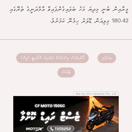
މީރާއިން ބުނީ މިދިޔަ މަހު ބަލައިގެންފައިވާ އާމްދަނީގެ ތެރޭގައި
180.42 މިލިއަން ޑޮލަރު ހިމެނޭ ކަމަށެވެ.
ވިޔަފާރި
މޯލްޑިވްސް އިންލަންޑް ރެވެނިއު އޮތޯރިޓީ (މީރާ)
ޓެކްސް
Adv by Villa Hakatha Pvt. Ltd