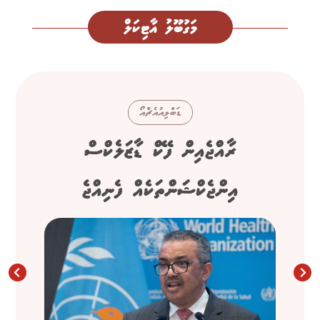
މަގުބޫލު އާޓިކަލް
ޑަބްލިއުއެޗްއޯ
ރާއްޖެއިން ފޭކް ޑާޒަލެކްސް
އިންޖެކްޝަންތަކެއް ފެނިއްޖެ