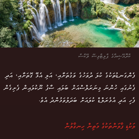
ކްރޮއޭޝިއާގެ ޕްލިޓްވިސޭ ލޭކްސް
ފެންގަނޑުތަކުގެ ކުލަ ދުވަހުގެ ވަގުތަށާއި، އަލި އެޅޭ ގޮތަށާއި، އަދި
ފެނުގައި ހުންނަ މިނަރަލްސްއަށް ބަލައި ސާފު ނޫކުލައިން ފެށިގެން
ފެހި އަދި އެމެރަލްޑް ކުލައަށް ބަދަލުވަމުންދެ އެވެ.
ލަކުޑި ފާލަންތަކުގެ މަތިން ހިނގާލުން