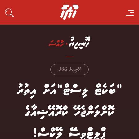
ހޮނިހިރު ދަތުރު
"ބަކެޓް ލިސްޓް"އަށް އިތުރު
ކޮށްލަންޖެހޭ ކްރޮއޭޝިއާގެ
ޕްލިޓްވިސޭ ލޭކްސް!