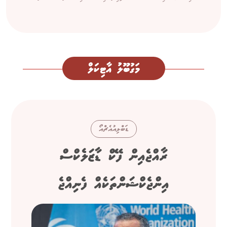
މަގުބޫލު އާޓިކަލް
ޑަބްލިއުއެޗްއޯ
ރާއްޖެއިން ފޭކް ޑާޒަލެކްސް
އިންޖެކްޝަންތަކެއް ފެނިއްޖެ