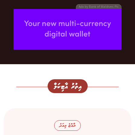
Adv by Bank of Maldives Plc
އިތުރު އާޓިކަލް
ރާއްޖެ މިއަދު