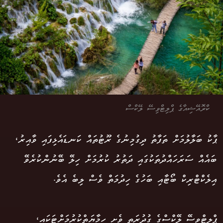
ކްރޮއޭޝިއާގެ ޕްލިޓްވިސޭ ލޭކްސް
ޕާކު ބަލާލުމަށް ތަފާތު ދިގުމިނުގެ ރޫޓުތައް ކަނޑައެޅިފައި ވާއިރު،
ބައެއް ސަރަހައްދުތަކުގައި ދަތުރު ކުރުމަށް ހިލޭ ބޭނުންކުރެވޭ
އިލެކްޓްރިކް ބޯޓާއި ބަހުގެ ހިދުމަތް ވެސް ލިބެ އެވެ.
ޕްލިޓްވިސޭ ލޭކްސްގެ ގުދުރަތީ ވެށި ހިމާޔަތްކުރުމަށްޓަކައި،