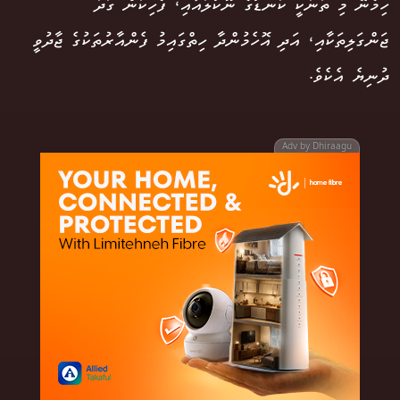
ހިމެނޭ މި ތަނަކީ ކަނޑުގެ ނޫކުލައާއި، ފެހިކަން ގަދަ
ޖަންގަލިތަކާއި، އަދި އޮހެމުންދާ ހިތްގައިމު ފެންއާރުތަކުގެ ޖާދުވީ
ދުނިޔެ އެކެވެ.
Adv by Dhiraagu