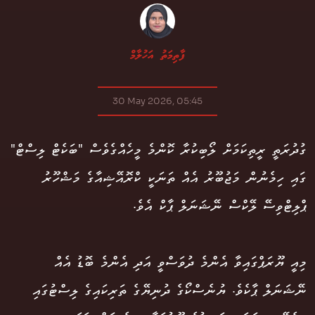
ފާތިމަތު އަހުލާމް
30 May 2026, 05:45
ގުދުރަތީ ރީތިކަމަށް ލޯބިކުރާ ކޮންމެ މީހެއްގެވެސް "ބަކެޓް ލިސްޓް"
ގައި ހިމެނުން މަޖުބޫރު އެއް ތަނަކީ ކްރޮއޭޝިއާގެ މަޝްހޫރު
ޕްލިޓްވިސޭ ލޭކްސް ނޭޝަނަލް ޕާކް އެވެ.
މިއީ ޔޫރަޕްގައިވާ އެންމެ ދުވަސްވީ އަދި އެންމެ ބޮޑު އެއް
ނޭޝަނަލް ޕާކެވެ. ޔުނެސްކޯގެ ދުނިޔޭގެ ތަރިކައިގެ ލިސްޓުގައި