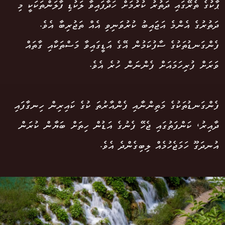
ޕާކުގެ ތެރޭގައި ދަތުރު ކުރުމަށް ހަދާފައިވާ ލަކުޑި ފާލަންތަކަކީ މި
ދަތުރުގެ އެންމެ އަޖައިބު ކުރުވަނިވި އެއް ތަޖުރިބާ އެވެ.
ފެންގަނޑުތަކުގެ ސާފުކަމުން އޭގެ އަޑީގައިވާ މަސްތަކާއި ގާތައް
ވަރަށް ފުރިހަމައަށް ފެންނަން ހުރެ އެވެ.
ފެންގަނޑުތަކުގެ މަތިންނާއި ފެންއާރުތަ ކުގެ ކައިރިން ހިނގާފައި
ދާއިރު، ކަންފަތުގައި ޖެހޭ ފެނުގެ އަޑުން ހިތަށް ބަޔާން ކުރަން
އުނދަގޫ ހަމަޖެހުމެއް ލިބިގެންދެ އެވެ.