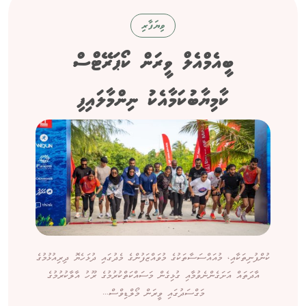
ވިޔަފާރި
ބީއެމްއެލް ވީރަން ކޯޕަރޭޓްސް
ކާމިޔާބުކަމާއެކު ނިންމާލައިފި
ކުންފުނިތަކާއި، މުއައްސަސާތަކުގެ މުވައްޒަފުންގެ މެދުގައި ދުޅަހެޔޮ ދިރިއުޅުމުގެ
އާދަތައް އަށަގެންނެވުމާއި ގުޅިގެން މަސައްކަތްކުރުމުގެ ރޫހު އާލާކުރުމުގެ
މަގްސަދުގައި ވީރަން މޯލްޑިވްސް...