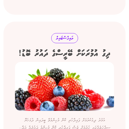
ލައިފްސްޓައިލް
ދިގު އުމުރަކަށް ބޭރީސްގެ ދައުރު ބޮޑު!
އުމުރު ދިގުކުރުމަށް ފައިދާހުރި ކާނާ މުހިންމުވާ ބީދައިން ދުޅަހެޔޮ
ސިއްހަތެއްގައި ހުރުމަށް ވެސް ފައިދާހުރި ކާނާ މުހިންމު ދައުރެއް އަދާ...