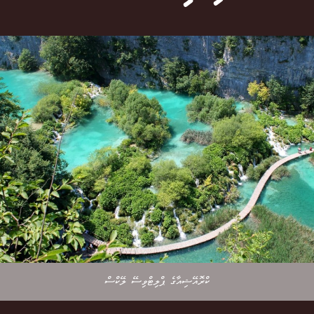
ކްރޮއޭޝިއާގެ ޕްލިޓްވިސޭ ލޭކްސް