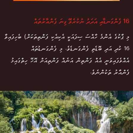
16 ފެންގަނޑާއި އަދަދު ނުކުރެވޭ ގިނަ ފެންއާރުތައް
މި ޕާކުގެ އެންމެ ހާއްސަ ސިފައަކީ އެކިއެކި ފަންތިތަކަށް) ބެހިފައިވާ
16 ކުދި އަދި ބޮޑެތި ފެންގަނޑެވެ. މި ފެންގަނޑުތައް
އެއްވެފައިވަނީ އެއް ފަންތިން އަނެއް ފަންތިއަށް އޮހޭ ހިތްގައިމު
ފެންއާރު ތަކުންނެވެ.