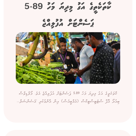
ކާތަކެތީގެ އަގު މިދިޔަ މަހު 5.89
ޕަސެންޓަށް އުފުލިއްޖެ
ކާތަކެތީގެ އަގު މިދިޔަ މަހު 5.89 ޕަސެންޓަށް އުފުލިއްޖެ އެވެ. މޯލްޑިވްސް
ބިއުރޯ އޮފް ސްޓެޓިސްޓިކްސް (އެމްބީއެސް) އިން އާންމުކުރި 'އެސެންޝަލް...