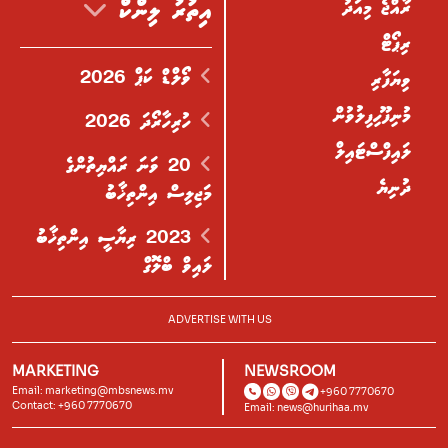
ރާއްޖެ މިއަދު
އިތުރު ލިންކް
ރިޕޯޓް
ވޯލްޑް ކަޕް 2026
ވިޔަފާރި
މުނިފޫހިފިލުވުން
ހުރިހާރޯދަ 2026
ލައިފްސްޓައިލް
20 ވަނަ ރައްޔިތުންގެ
ދުނިޔެ
މަޖިލިސް އިންތިޚާބު
2023 ރިޔާސީ އިންތިޚާބު
ލައިވް ބްލޮގް
ADVERTISE WITH US
MARKETING
NEWSROOM
Email:
marketing@mbsnews.mv
+960 7770670
Contact: +960 7770670
Email:
news@hurihaa.mv