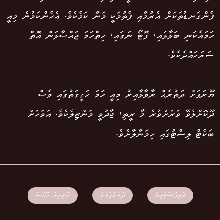
ފެންގަނޑުތަކަށް އެރުމާއި ފެތުމަކީ މަނާ ކަމެކެވެ. އެހެންކަމުން މިއީ
ހަމައެކަނި ބަލާލައި، ފޮޓޯ ނަގައި، ހިތްހަމަ ޖައްސާލަން އޮތް
ސަރަހައްދެކެވެ.
ޔޫރަޕަށް ދަތުރެއް ރާވާލާއިރު މިއީ ހަމަ ހަގީގަތުގައި ވެސް
ދޫކޮށްލެވޭ ވަރަށްވުރެ މާ ރީތި، ޖާދުވީ މަންޒިލެކެވެ. އަވަހަށް
ބަކެޓް ލިސްޓުގައި ހިމަނާލާށެވެ.
ލައިފްސްޓައިލް
ދަތުރުފަތުރު
ހޮނިހިރު ހާއްސަ