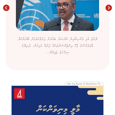
ރާއްޖެ އާއި މެކްސިކޯއިން ކެންސަރު ބައްޔަށް ފަރުވާކުރުމަށް ބޭނުންކުރާ
ޑާޒަލެކްސްގެ ފޭކް އިންޖެކްޝަންތަކެއް ފެނުމާ ގުޅިގެން، ދުނިޔޭގެ
ސިއްހަތު ޖަމިއްޔާ،...
Adv by Bank of Maldives Plc