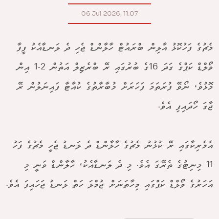
06 Jul 2026, 11:07
މެޗުގެ ފަހުކޮޅު އާލިން ބްރައުޓް ހާލާންޑް ޖެހި ދެ ލަނޑާއެކު ފީފާ
ވޯލްޑް ކަޕްގެ ގަދަ 16ގެ ބުރުގައި ރޭ ބްރެޒިލް އަތުން 2-1 އިން
މޮޅުވެ، ނޯވޭ ފުރަތަމަ ފަހަރަށް މުބާރާތުގެ ކުއާޓާ ފައިނަލުން ރޭ
ޖާގަ ހޯދައިފި އެވެ.
އެމެރިކާގައި ރޭ ކުޅުނު މެޗުގެ ހާލާންޑް ދެ ލަނޑު ޖެހީ މެޗުގެ ފަހު
11 މިނިޓުގެ ތެރޭގަ އެވެ. މި ދެ ލަނޑާއެކު، ހާލާންޑް ވަނީ މި
އަހަރުގެ ވޯލްޑް ކަޕްގައި މިހާތަނަށް ޖުމްލަ ހަތް ލަނޑު ޖަހައިފަ އެވެ.