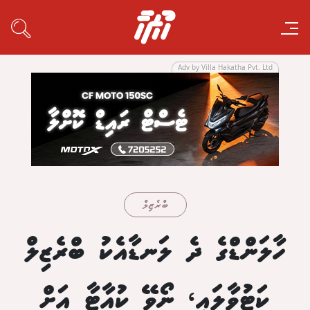
Adv by Villa Hakatha Pvt. Ltd
ބްރެޒިލް
ހާލަންޑްގެ ދެ ލަނޑާއެކު ބްރެޒިލް
ކަޓުވާލައި، ނޯވޭ ކުއާޓާ އަށް