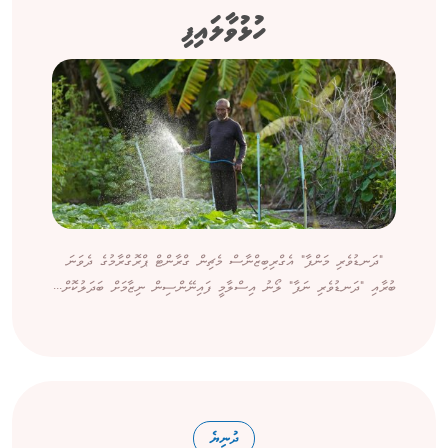
ހުޅުވާލައިފި
"ދަނޑުވެރި މަންފާ" އެގްރިބިޒްނާސް މެޗިން ގްރާންޓް ޕްރޮގްރާމުގެ ދެވަނަ
ބުރާއި "ދަނޑުވެރި ނަފާ" ލޯނު އިސްލާމީ ފައިނޭންސިން ނިޒާމަށް ބަދަލުކޮށް...
ދުނިޔެ