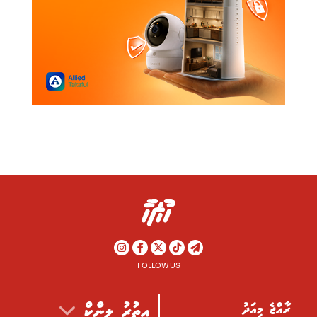
FOLLOW US
ރާއްޖެ މިއަދު
އިތުރު ލިންކް