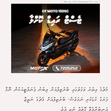
Adv by Villa Hakatha Pvt. Ltd
މެޗުގެ އިތުރު ވަގުތުގައި ބްރެޒިލްއަށް ލިބުނު ޕެނަލްޓީއަކުން ނޭމާ
ފަރަގު ކުޑަކުރި ނަމަވެސް، ބްރެޒިލްއަށް މެޗުގެ ނަތީޖާ
އަނބުރާލެވޭ ގޮތެއް ނުވި އެވެ.