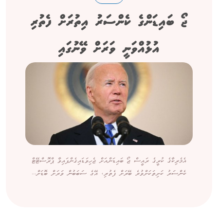
ޖޯ ބައިޑަންގެ ކެންސަރު އިތުރަށް ފެތުރި
އުޅުއްވަނީ ވަރަށް ވޭނުގައި
އެމެރިކާގެ ކުރީގެ ރައީސް ޖޯ ބައިޑަންއަށް ޖެހިވަޑައިގެންފައިވާ ޕްރޮސްޓޭޓް
ކެންސަރު ކަށިތަކަށްވުރެ ބޭރަށް ފެތުރި، އޭގެ ސަބަބުން ވަރަށް ބޮޑަށް...