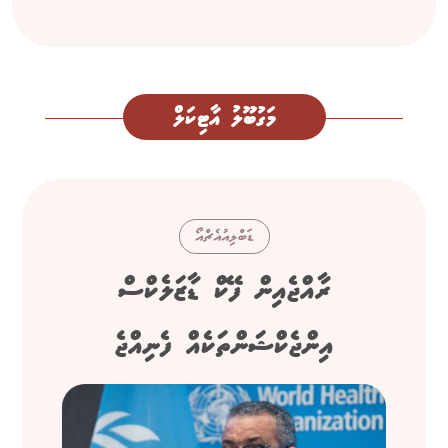
މަގުބޫލު އާޓިކަލް
ޑަބްލިއުއެޗްއޯ
ރާއްޖެއިން ފޭކް ޑާޒަލެކްސް
އިންޖެކްޝަންތަކެއް ފެނިއްޖެ