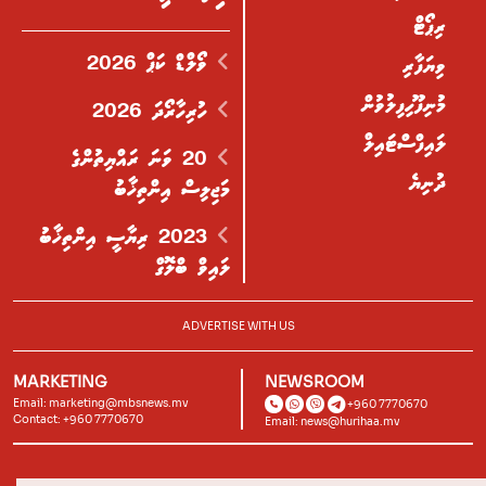
ރިޕޯޓް
ވޯލްޑް ކަޕް 2026
ވިޔަފާރި
މުނިފޫހިފިލުވުން
ހުރިހާރޯދަ 2026
ލައިފްސްޓައިލް
20 ވަނަ ރައްޔިތުންގެ
ދުނިޔެ
މަޖިލިސް އިންތިޚާބު
2023 ރިޔާސީ އިންތިޚާބު
ލައިވް ބްލޮގް
ADVERTISE WITH US
MARKETING
NEWSROOM
Email:
marketing@mbsnews.mv
+960 7770670
Contact: +960 7770670
Email:
news@hurihaa.mv