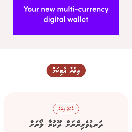
އިތުރު އާޓިކަލް
ރާއްޖެ މިއަދު
ދަނޑުވެރިންނަށް ދޫކުރާ ލޯނަށް