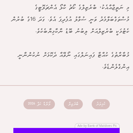
މި ނަތީޖާއާއެކު، ބްރެޒިލްގެ ކޯޗު ކާލޯ އެންޗަލޮޓީގެ
މުސްތަގްބަލާމެދު ވަނީ ސުވާލު އުފެދިފަ އެވެ. ގަދަ 16ގެ ބުރުން
ކެޓުމަކީ ބްރެޒިލްއަށް ލިބުނު ބޮޑު ނާކާމިޔާބެކެވެ.
މުބާރާތުގެ ކުއާޓާ ފައިނަލްގައި ނޯވޭއާ ދެކޮޅަށް ނުކުންނާނީ
އިންގްލެންޑެވެ.
ކުޅިވަރު
ބްރެޒިލް
ވޯލްޑް ކަޕް 2026
Adv by Bank of Maldives Plc