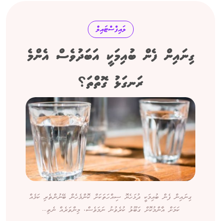
ލައިފްސްޓައިލް
ގިނައިން ފެން ބުއިމަކީ އަބަދުވެސް އެންމެ
ރަނގަޅު ގޮތްތަ؟
ގިނައިން ފެން ބުއިމަކީ ދުޅަހެޔޮ ސިއްހަތަކަށް ކޮންމެހެން ބޭނުންތެރި ކަމެއް
ކަމަށް އާންމުކޮށް ގަބޫލު ކުރެވުނު ނަމަވެސް، މިންވަރެއް ނެތި...