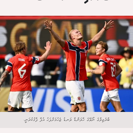
ބްރެޒިލްގެ ނޯވޭގެ ހާލަންޑް ލަނޑު ޖެހުމަށްފަހު އުފާ ފާޅުކުރަނީ.