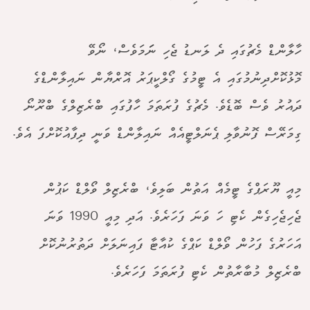
ހާލާންޑް މެޗުގައި ދެ ލަނޑު ޖެހި ނަަމަވެސް، ނޯވޭ
މޮޅުކޮށްދިނުމުގައި އެ ޓީމުގެ ގޯލްކީޕަރު އޮރްޔާން ނައިލާންޑްގެ
ދައުރު ވެސް ބޮޑެވެ. މެޗުގެ ފުރަތަމަ ހާފުގައި ބްރެޒިލްގެ ބްރޫނޯ
ގިމަރޭސް ފޮނުވާލި ޕެނަލްޓީއެއް ނައިލާންޑް ވަނީ ދިފާއުކޮށްފަ އެވެ.
މިއީ ޔޫރަޕްގެ ޓީމެއް އަތުން ބަލިވެ، ބްރެޒިލް ވޯލްޑް ކަޕުން
ޖެހިޖެހިގެން ކެޓި ހަ ވަނަ ފަހަރެވެ. އަދި މިއީ 1990 ވަނަ
އަހަރުގެ ފަހުން ވޯލްޑް ކަޕްގެ ކުއާޓާ ފައިނަލަށް ދަތުރުނުކޮށް
ބްރެޒިލް މުބާރާތުން ކެޓި ފުރަތަމަ ފަހަރެވެ.