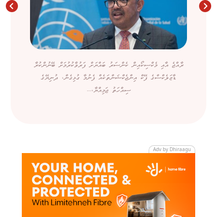
ރާއްޖެ އާއި މެކްސިކޯއިން ކެންސަރު ބައްޔަށް ފަރުވާކުރުމަށް ބޭނުންކުރާ
ޑާޒަލެކްސްގެ ފޭކް އިންޖެކްޝަންތަކެއް ފެނުމާ ގުޅިގެން، ދުނިޔޭގެ
ސިއްހަތު ޖަމިއްޔާ،...
Adv by Dhiraagu