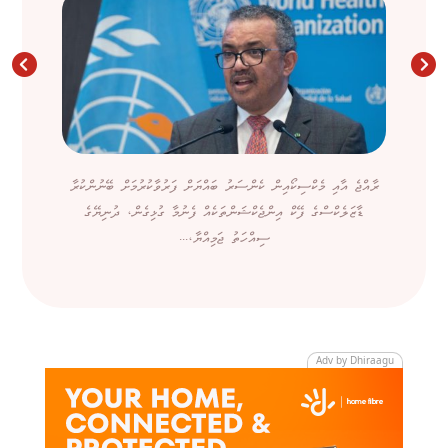
ރާއްޖެ އާއި މެކްސިކޯއިން ކެންސަރު ބައްޔަށް ފަރުވާކުރުމަށް ބޭނުންކުރާ
ޑާޒަލެކްސްގެ ފޭކް އިންޖެކްޝަންތަކެއް ފެނުމާ ގުޅިގެން، ދުނިޔޭގެ
ސިއްހަތު ޖަމިއްޔާ،...
Adv by Dhiraagu