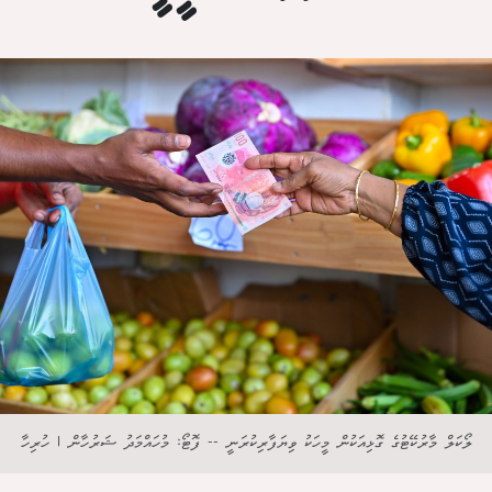
ލޯކަލް މާރުކޭޓުގެ ގޮޅިއަކުން މީހަކު ވިޔަފާރިކުރަނީ -- ފޮޓޯ: މުހައްމަދު ޝަރުހާން | ހުރިހާ