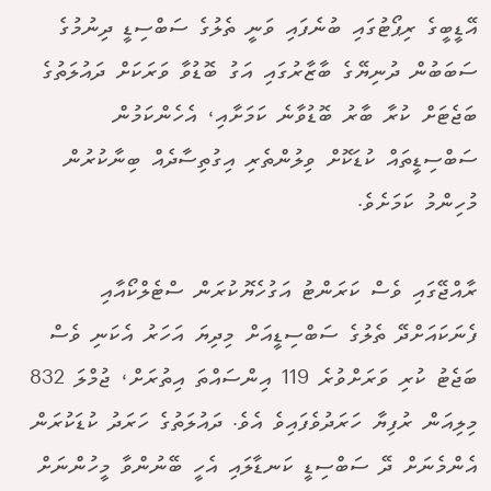
އޭޑީބީގެ ރިޕޯޓުގައި ބުނެފައި ވަނީ ތެލުގެ ސަބްސިޑީ ދިނުމުގެ
ސަބަބުން ދުނިޔޭގެ ބާޒާރުގައި އަގު ބޮޑުވާ ވަރަކަށް ދައުލަތުގެ
ބަޖެޓަށް ކުރާ ބާރު ބޮޑުވާނެ ކަމަށާއި، އެހެންކަމުން
ސަބްސިޑީތައް ކުޑަކޮށް ވިލުންތެރި އިގުތިސާދެއް ބިނާކުރުން
މުހިންމު ކަމަށެވެ.
ރާއްޖޭގައި ވެސް ކަރަންޓު އަގުހެޔޮކުރަން ސްޓެލްކޯއާއި
ފެނަކައަށްދޭ ތެލުގެ ސަބްސިޑީއަށް މިދިޔަ އަހަރު އެކަނި ވެސް
ބަޖެޓު ކުރި ވަރަށްވުރެ 119 އިންސައްތަ އިތުރަށް، ޖުމްލަ 832
މިލިއަން ރުފިޔާ ހަރަދުވެފައިވެ އެވެ. ދައުލަތުގެ ހަރަދު ކުޑަކުރަން
އެންމެނަށް ދޭ ސަބްސިޑީ ކަނޑާލައި އެހީ ބޭނުންވާ މީހުންނަށް