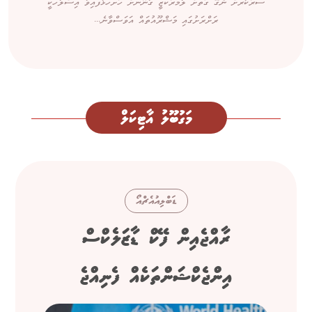
ސަރުކާރަށް ނެގޭ ގޮތަށް ލާމަރުކަޒީ ގާނޫނަށް ހުށަހަޅާފައިވާ އިސްލާހަކީ
ރަށްރަށުގައި މަޝްރޫއުތައް އަވަސްވާނެ...
މަގުބޫލު އާޓިކަލް
ޑަބްލިއުއެޗްއޯ
ރާއްޖެއިން ފޭކް ޑާޒަލެކްސް
އިންޖެކްޝަންތަކެއް ފެނިއްޖެ