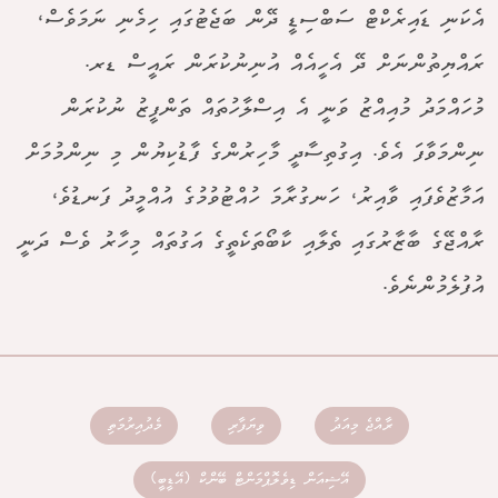
އެކަނި ޑައިރެކްޓް ސަބްސިޑީ ދޭން ބަޖެޓުގައި ހިމެނި ނަމަވެސް،
ރައްޔިތުންނަށް ދޭ އެހީއެއް އުނިނުކުރަން ރައީސް ޑރ.
މުހައްމަދު މުއިއްޒު ވަނީ އެ އިސްލާހުތައް ތަންފީޒު ނުކުރަން
ނިންމަވާފަ އެވެ. އިގުތިސާދީ މާހިރުންގެ ފާޑުކިޔުން މި ނިންމުމަށް
އަމާޒުވެފައި ވާއިރު، ހަނގުރާމަ ހުއްޓުވުމުގެ އުއްމީދު ފަނޑުވެ،
ރާއްޖޭގެ ބާޒާރުގައި ތެލާއި ކާބޯތަކެތީގެ އަގުތައް މިހާރު ވެސް ދަނީ
އުފުލެމުންނެވެ.
ރާއްޖެ މިއަދު
ވިޔަފާރި
މެދުއިރުމަތި
އޭޝިއަން ޑިވެލޮޕްމަންޓް ބޭންކް (އޭޑީބީ)