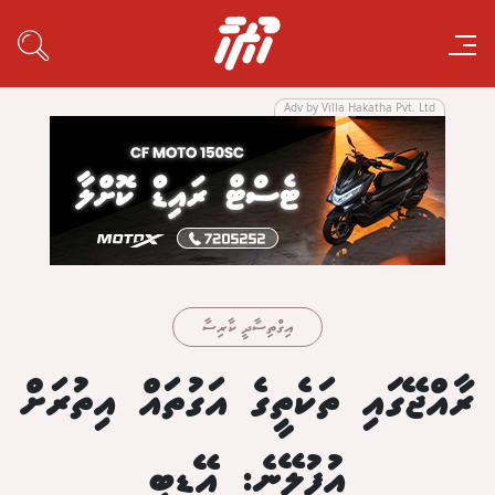
Adv by Villa Hakatha Pvt. Ltd
އިގްތިސާދީ ކާރިސާ
ރާއްޖޭގައި ތަކެތީގެ އަގުތައް އިތުރަށް
އުފުލޭނެ: އޭޑީބީ