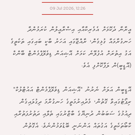
09 Jul 2026, 12:26
އީރާނާ ދެކޮޅަށް އެމެރިކާއާއި އިސްރާއީލުން ކުރަމުންދާ
ހަނގުރާމައާ ގުޅިގެން، ރާއްޖޭގައި އަހަރު ބާކީ ބައިގައި ތަކެތީގެ
އަގު އިތުރަށް އުފުލޭނެ ކަމަށް އޭޝިއަން ޑިވެލޮޕްމެންޓް ބޭންކް
(އޭޑީބީ)ން ލަފާކޮށްފި އެވެ.
އޭޑީބީން އަލަށް ނެރުނު "އޭޝިއަން ޑިވެލޮޕްމެންޓް އައުޓްލުކް"
ރިޕޯޓުގައިވާ ގޮތުން، މެދުއިރުމަތީގެ ހަނގުރާމަ ދިގުލައިގެން
ދިއުމުގެ ސަބަބުން ދުނިޔޭގެ ބާޒާރުގައި ތެލާއި ދަތުރުފަތުރާއި
ކާބޯތަކެތީގެ އަގުތައް އަންނަނީ ބޮޑުވަމުންނެވެ. އެގޮތުން