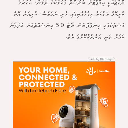
ރާއްޖެއަކީ އިމްޕޯޓަށް ބަރޯސާވާ ގައުމަކަށް ވުމުން، އަހަރުގެ
ކުރީކޮޅު އަގުތައް ހިފެހެއްޓިފައި ހުރި ނަމަވެސް، ކުރިއަށް އޮތް
މަސްތަކުގައި އިންފްލޭޝަން ރޭޓު 5.0 އިންސައްތައަށް އުފުލޭނެ
ކަމަށް ވަނީ އަންދާޒާކޮށްފަ އެވެ.
Adv by Dhiraagu