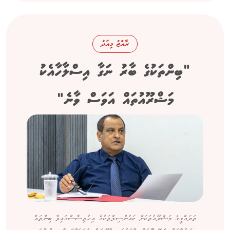
ރާއްޖެ މިއަދު
"ބިންތަކުގެ ބާރު ނަގާ އިސްލާހާއެކު
މަޝްރޫއުތައް އަވަސް ވާނެ"
ތަރައްގީގެ މަޝްރޫއުތަކަށް ކައުންސިލްތަކުގެ އިހުތިސާސްގައިވާ ބިންތައް