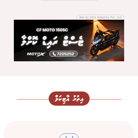
Adv by Villa Hakatha Pvt. Ltd
އިތުރު އާޓިކަލް