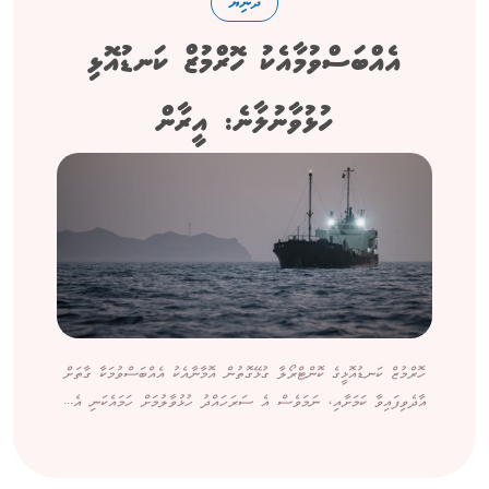
ދުނިޔެ
އެއްބަސްވުމާއެކު ހޮރްމުޒް ކަނޑުއޮޅި
ހުޅުވާނުލާނެ: އީރާން
ހޮރްމުޒް ކަނޑުއޮޅީގެ ކޮންޓްރޯލާ ގުޅޭގޮތުން އޮމާނާއެކު އެއްބަސްވުމަކާ ގާތަށް
އާދެވިފައިވާ ކަމަށާއި، ނަމަވެސް އެ ސަރަހައްދު ހުޅުވާލުމަށް ހަމައެކަނި އެ...