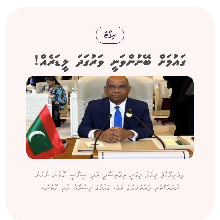
ރިޕޯޓް
ގައުމަށް ބޭނުންވަނީ ވަރުގަދަ ލީޑަރެއް!
ދިވެހިރާއްޖެ މިއަދު މިވަނީ އިގްތިސާދީ އަދި ސިޔާސީ ގޮތުން ނުހަނު
ނުރައްކާތެރި ފައްތަރެއްގަ އެވެ. ގައުމުގެ މިސްރާބު ހުރި ގޮތުން...