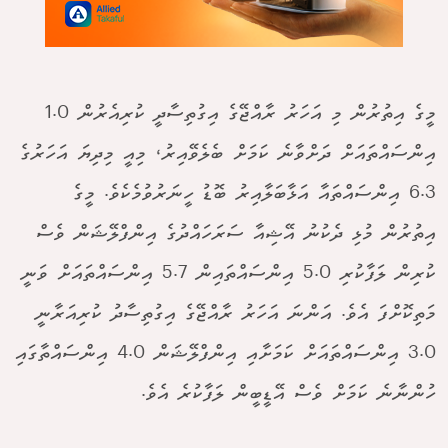
މީގެ އިތުރުން މި އަހަރު ރާއްޖޭގެ އިގުތިސާދީ ކުރިއެރުން 1.0
އިންސައްތައަށް ދަށްވާނެ ކަމަށް ބެލެވޭއިރު، މިއީ މިދިޔަ އަހަރުގެ
6.3 އިންސައްތައާ އަޅާބަލާއިރު ބޮޑު ހީނަރުވުމެކެވެ. މީގެ
އިތުރުން މުޅި ދެކުނު އޭޝިއާ ސަރަހައްދުގެ އިންފްލޭޝަން ވެސް
ކުރިން ލަފާކުރި 5.0 އިންސައްތައިން 5.7 އިންސައްތައަށް ވަނީ
މަތިކޮށްފަ އެވެ. އަންނަ އަހަރު ރާއްޖޭގެ އިގުތިސާދު ކުރިއަރާނީ
3.0 އިންސައްތައަށް ކަމަށާއި އިންފްލޭޝަން 4.0 އިންސައްތާގައި
ހުންނާނެ ކަމަށް ވެސް އޭޑީބީން ލަފާކުރެ އެވެ.