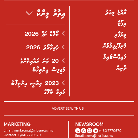
ރާއްޖެ މިއަދު
އިތުރު ލިންކް
ރިޕޯޓް
ވޯލްޑް ކަޕް 2026
ވިޔަފާރި
މުނިފޫހިފިލުވުން
ހުރިހާރޯދަ 2026
ލައިފްސްޓައިލް
20 ވަނަ ރައްޔިތުންގެ
ދުނިޔެ
މަޖިލިސް އިންތިޚާބު
2023 ރިޔާސީ އިންތިޚާބު
ލައިވް ބްލޮގް
ADVERTISE WITH US
MARKETING
NEWSROOM
Email:
marketing@mbsnews.mv
+960 7770670
Contact: +960 7770670
Email:
news@hurihaa.mv