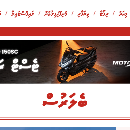
 މިއަދު
/
ރިޕޯޓް
/
ވިޔަފާރި
/
މުނިފޫހިފިލުވުން
/
ލައިފްސްޓައިލް
/
ދ
ބެލަރުސް