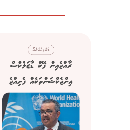
ޑަބްލިއުއެޗްއޯ
ރާއްޖެއިން ފޭކް ޑާޒަލެކްސް
އިންޖެކްޝަންތަކެއް ފެނިއްޖެ