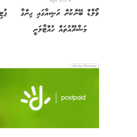
4 އަހަރު ކުރިން
ވޯލްޑް ބޭންކުން ރަޝިއާގައި ހިންގާ
ޕުޓ
މަޝްރޫއުތައް ހުއްޓާލަނީ
Adv by Dhiraagu