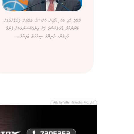
ރާއްޖެ އާއި މެކްސިކޯއިން ކެންސަރު ބައްޔަށް ފަރުވާކުރުމަށް
ބޭނުންކުރާ ޑާޒަލެކްސްގެ ފޭކް އިންޖެކްޝަންތަކެއް ފެނުމާ
ގުޅިގެން، ދުނިޔޭގެ ސިއްހަތު ޖަމިއްޔާ،...
Adv by Villa Hakatha Pvt. Ltd