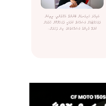
އަމިއްލަ ހަށިގަނޑަށް ބޭނުންވާ އަޅާލުންދީ، ރީތިކަން
ދެމެހެއްޓުމަށް މަސައްކަތް ކުރުމަކީ ދުޅަހެޔޮކޮށް ހުރުމަށް
ކުރެވޭ މުހިންމު މަސައްކަތެކެވެ. ގިނަ ފަހަރަށް...
ބޭރުން ގ
ސިނގިރޭޓަށްވު
ކަމަށް ބުނެ