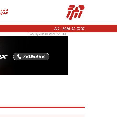
ރާއްޖެ
07 އޯގަސްޓް 2026
·
ހުކުރު
Adv by Villa Hakatha Pvt. Ltd