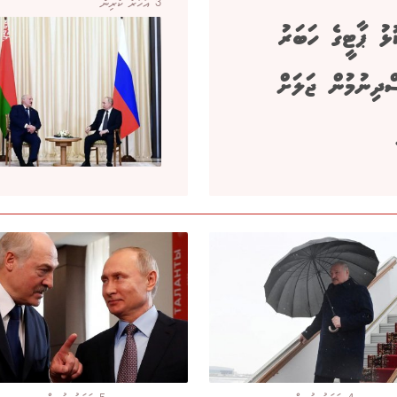
3 އަހަރު ކުރިން
ޅު ޕާޓީގެ ހަބަރު
ްދިނުމުން ޖަލަށް