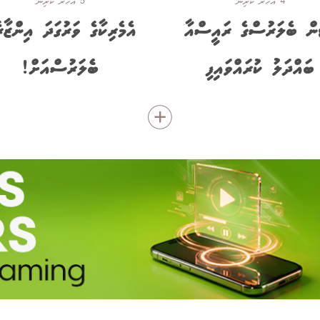
4 އަހަރު ކުރިން
5 އަހަރު ކުރިން
ިން ބެލަރުސްގެ ރައީސްއާ
އެމެރިކާގެ ވަރުގަދަ އިންޒާރ
ބައްދަލު ކުރައްވައިފި
ބެެލަރުސްއަށް!