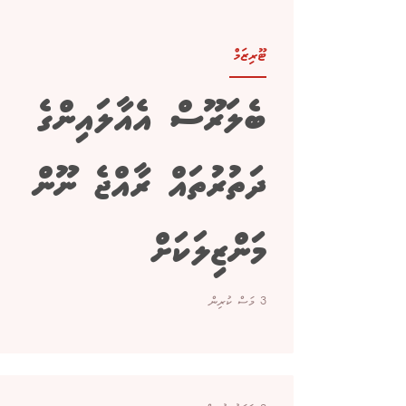
ޓޫރިޒަމް
ބެލަރޫސް އެއާލައިންގެ
ދަތުރުތައް ރާއްޖެ ނޫން
މަންޒިލަކަށް
3 މަސް ކުރިން