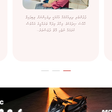
ފުދުންތެރި ދިރިއުޅުމެއް އުޅުމަކީ ދިވެހިންނަށް ލިބިފައިވާ
ހާއްސަ ސިފައެކެވެ. މިހާރު މިދެކޭ ތަރައްގީގެ އެއްވެސް
ކުލައެއް ނުޖެހި އޮތް ދުވަސްވަރު...