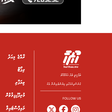
ރާއްޖެ މިއަދު
ރިޕޯޓް
ތަފްސީލީ ތެދު މައުލޫމާތު
ވިޔަފާރި
ގެނެސްދިނުމުގައި ކިޔުންތެރިންނާ އެކު
މުނިފޫހިފިލުވުން
FOLLOW US
ލައިފްސްޓައިލް