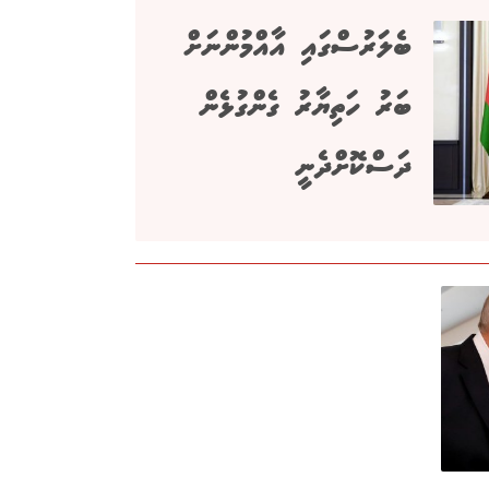
ބެލަރުސްގައި އާއްމުންނަށް
ބަރު ހަތިޔާރު ގެންގުޅެން
ދަސްކޮށްދެނީ