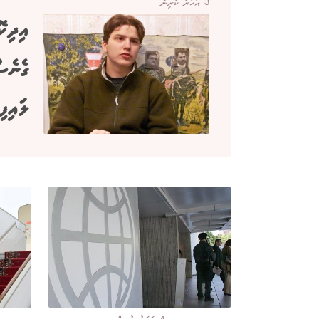
3 އަހަރު ކުރިން
އިދިކޮ
ގެނެސ
ލައިފި