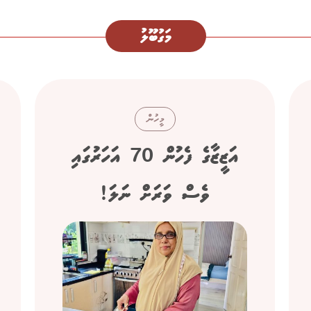
މަގުބޫލު
މީހުން
އަޒީޒާގެ ފެހުން 70 އަހަރުގައި
ވެސް ވަރަށް ނަލަ!