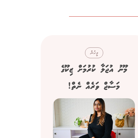
މީހުން
މޫނު އުޖަލާ ކުރުމަށް ޒިކޫގެ
ސިނގ
މަސާޖް ވަރެއް ނެތް!
"ފްރެންޗް