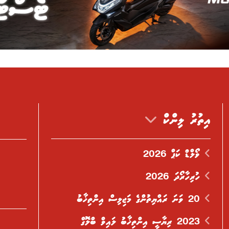
އިތުރު ލިންކް
ވޯލްޑް ކަޕް 2026
ހުރިހާރޯދަ 2026
20 ވަނަ ރައްޔިތުންގެ މަޖިލިސް އިންތިޚާބު
2023 ރިޔާސީ އިންތިޚާބު ލައިވް ބްލޮގް