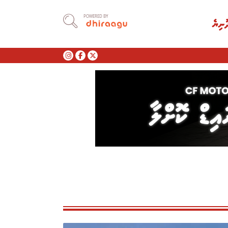
POWERED BY
ުނިޔެ