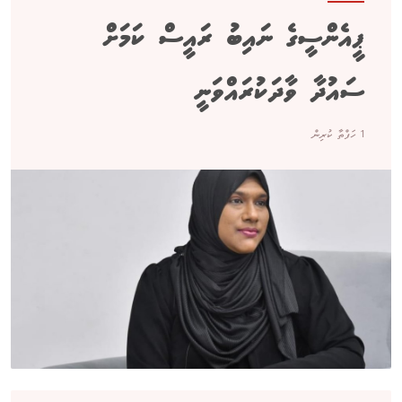
ޕީއެންސީގެ ނައިބު ރައީސް ކަމަށް
ސައުދާ ވާދަކުރައްވަނީ
1 ހަފްތާ ކުރިން