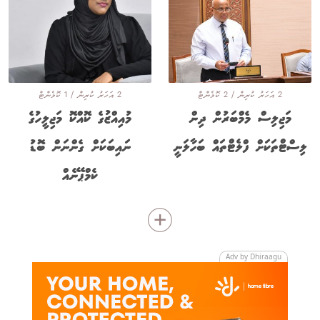
2 އަހަރު ކުރިން / 2 ކޮމެންޓް
2 އަހަރު ކުރިން / 1 ކޮމެންޓް
މަޖިލިސް މެމްބަރުން ދިން
މުއިއްޒުގެ ކޮއްކޮ މަޖިލީހުގެ
ލިސްޓްތަކަށް ފްލެޓްތައް ބަހާލަނީ
ނައިބަކަށް ގެންނަން ބޮޑު
ކެމްޕޭނެއް
Adv by Dhiraagu