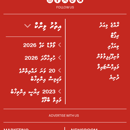
FOLLOW US
ރާއްޖެ މިއަދު
އިތުރު ލިންކް
ރިޕޯޓް
ވޯލްޑް ކަޕް 2026
ވިޔަފާރި
މުނިފޫހިފިލުވުން
ހުރިހާރޯދަ 2026
ލައިފްސްޓައިލް
20 ވަނަ ރައްޔިތުންގެ
ދުނިޔެ
މަޖިލިސް އިންތިޚާބު
2023 ރިޔާސީ އިންތިޚާބު
ލައިވް ބްލޮގް
ADVERTISE WITH US