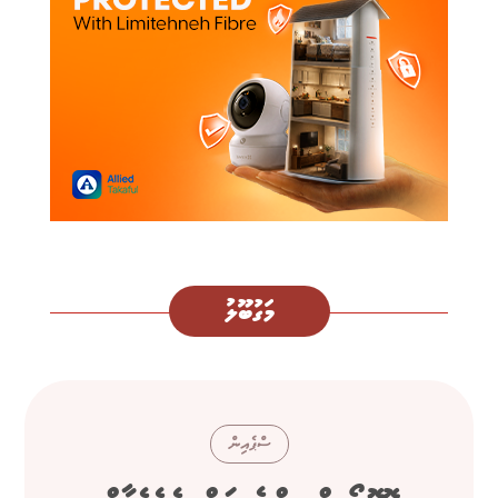
މަގުބޫލު
ސްޕެއިން