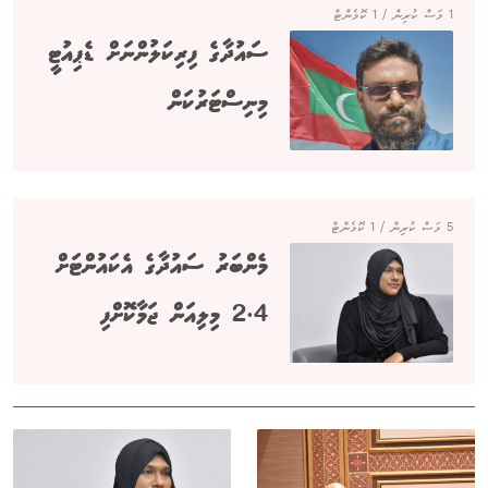
1 މަސް ކުރިން / 1 ކޮމެންޓް
ސައުދާގެ ފިރިކަލުންނަށް ޑެޕިއުޓީ
މިނިސްޓަރުކަން
5 މަސް ކުރިން / 1 ކޮމެންޓް
މެންބަރު ސައުދާގެ އެކައުންޓަށް
2.4 މިލިއަން ޖަމާކޮށްފި