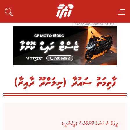
Adv by Villa Hakatha Pvt. Ltd
ފާތިމަތު ސައުދާ (ނިލަންދޫ ދާއިރާ)
ޕީޕަލް ނެޝަނަލް ކޮންގްރެސް (ޕީއެންސީ)