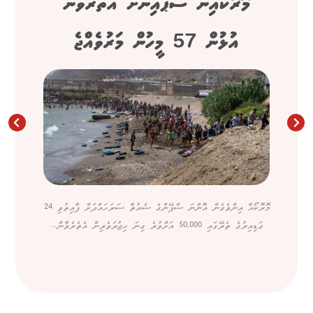
މޮރޮކޯއިން ސްޕެއިނަށް އެތެރެވާން
އުޅުން 57 މީހުން މަރުވެއްޖެ
މޮރޮކޯއާ އިންވެގެން އޮންނަ ސްޕޭންގެ ސެއުތާ ސަރަހައްދަށް ފާއިތުވި 24
ގަޑިއިރުގެ ތެރޭގައި 50,000 އަށްވުރެ ގިނަ ހިޖުރަވެރިން އެތެރެވާން...