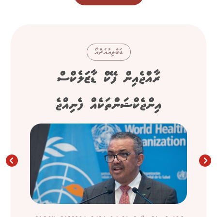
ޑަބްލިއުއެޗްއޯ
ރާއްޖެއިން ފޭކް ޑާޒަލެކްސް
އިންޖެކްޝަންތަކެއް ފެނިއްޖެ