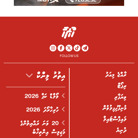
FOLLOW US
ރާއްޖެ މިއަދު
އިތުރު ލިންކް
ރިޕޯޓް
ވޯލްޑް ކަޕް 2026
ވިޔަފާރި
މުނިފޫހިފިލުވުން
ހުރިހާރޯދަ 2026
ލައިފްސްޓައިލް
20 ވަނަ ރައްޔިތުންގެ
ދުނިޔެ
މަޖިލިސް އިންތިޚާބު