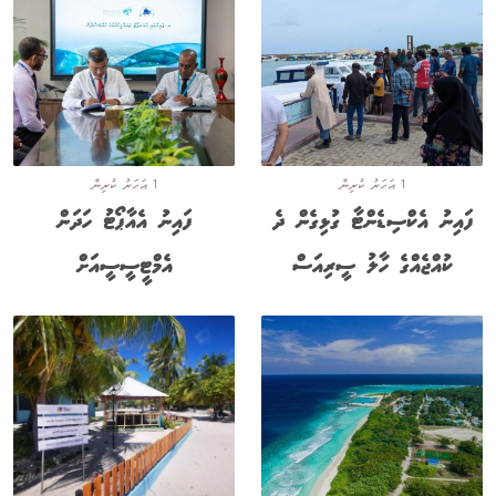
1 އަހަރު ކުރިން
1 އަހަރު ކުރިން
ފައިނު އެކްސިޑެންޓާ ގުޅިގެން ދެ
ފައިނު އެއާޕޯޓު ހަދަން
ކުއްޖެއްގެ ހާލު ސީރިއަސް
އެމްޓީސީސީއަށް