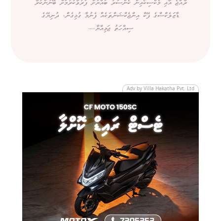
ރާއްޖެ އާއި މެކްސިކޯއިން ކެންސަރު ބައްޔަށް ފަރުވާކުރުމަށް ބޭނުންކުރާ
ޑާޒަލެކްސްގެ ފޭކް އިންޖެކްޝަންތަކެއް ފެނުމާ ގުޅިގެން، ދުނިޔޭގެ
ސިއްހަތު ޖަމިއްޔާ،...
Adv by Villa Hakatha Pvt. Ltd