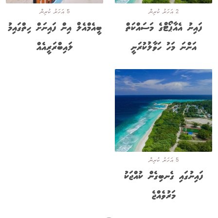
2 އަހަރު ކުރިން
5 އަހަރު ކުރިން
ފައިނު އެއާޕޯޓްގެ މަސައްކަތް
ބީއެމްއެލް އިން ފައިނަށް ހިތްގައިމު
އަންނަ މަހު ހަވާލުކުރަނީ
ލައިބްރަރީއެއް
5 އަހަރު ކުރިން
ފައިނުގައި ގެނބިގެން ކުއްޖަކު
މަރުވެއްޖެ