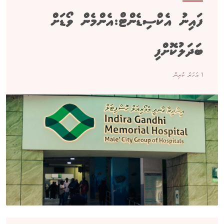
ފައިނު އެކްސިޑެންޓް:އެންމެން ވޯޑަށް
ބަދަލުކޮށްފި
1 އަހަރު ކުރިން