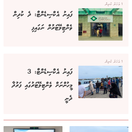
1 އަހަރު ކުރިން
ފައިނު އެކްސިޑެންޓް: ދެ ކުދިން
ވެންޓިލޭޓަރުން ނަގައިފި
1 އަހަރު ކުރިން
ފައިނު އެކްސިޑެންޓް: 3
މީހުންނަށް ވެންޓިލޭޓަރުގައި ފަރުދާ
ދެނީ