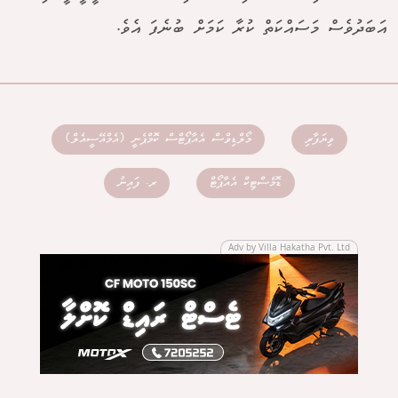
އަބަދުވެސް މަސައްކަތް ކުރާ ކަމަށް ބުނެފަ އެވެ.
ވިޔަފާރި
މޯލްޑިވްސް އެއާޕޯޓްސް ކޮމްޕެނީ (އެމްއޭސީއެލް)
ޑޮމެސްޓިކް އެއާޕޯޓް
ރ. ފައިނު
Adv by Villa Hakatha Pvt. Ltd