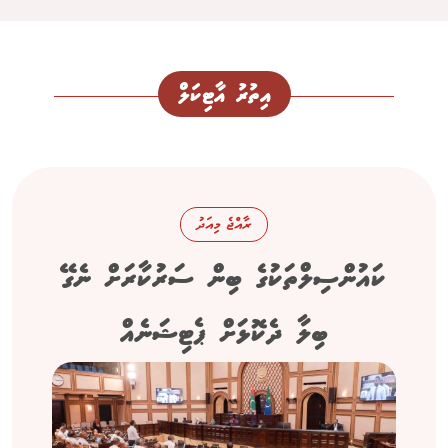
އިތުރު އާޓިކަލް
ރާއްޖެ މިއަދު
ކައުންސިލްތަކުގެ ބިން ސަރުކާރަށް ނެގޭ
ބިލާ ދެކޮޅަށް ޕެޓިޝަނެއް