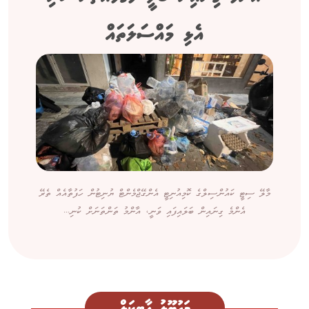
އެޅި މައްސަލަތައް
މާލޭ ސިޓީ ކައުންސިލްގެ ކޮމިއުނިޓީ އެންގޭޖްމެންޓް ޔުނިޓުން ހަފުތާއެއް ތެރޭ
އެންމެ ގިނައިން ބަލައިފައި ވަނީ، އާންމު ތަންތަނަށް ކުނި...
މަގުބޫލު އާޓިކަލް