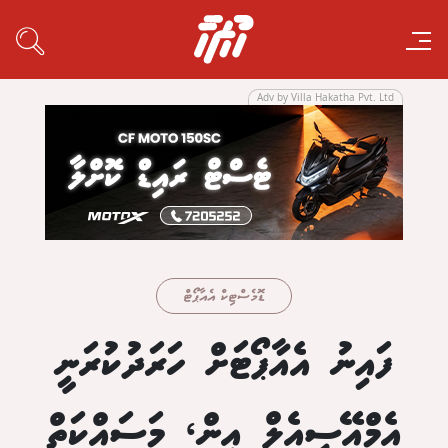
Adv by Villa Hakatha Pvt. Ltd
ޑޮމެސްޓިކް އެއާޕޯޓް
ފައިނު އެއާޕޯޓަށް ހަރަދުކުރަނީ
އެމްއޭސީއެލް އިން، މަސައްކަތް