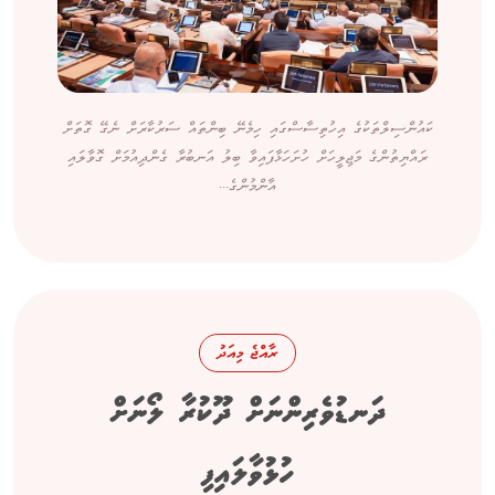
ކައުންސިލްތަކުގެ އިހުތިސާސްގައި ހިމެނޭ ބިންތައް ސަރުކާރަށް ނެގޭ ގޮތަށް
ރައްޔިތުންގެ މަޖިލީހަށް ހުށަހަޅާފައިވާ ބިލު އަނބުރާ ގެންދިއުމަށް ގޮވާލައި
އާންމުންގެ...
ރާއްޖެ މިއަދު
ދަނޑުވެރިންނަށް ދޫކުރާ ލޯނަށް
ހުޅުވާލައިފި