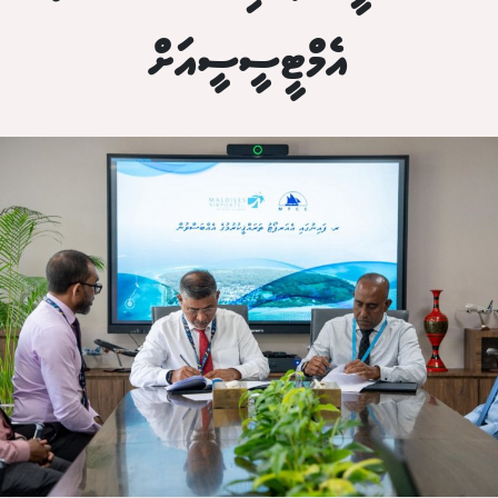
އެމްޓީސީސީއަށް