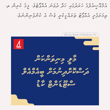
އެމްއޭސީއެލްގެ ހަރަދުގައި ހަދާ ދެވަނަ އެއާޕޯޓެވެ. މީގެ ކުރިން ތ.
ތިމަރަފުށީ އެއާޕޯޓު ތަރައްގީކުރީ ވެސް އެ ކުންފުނިންނެވެ.
Adv by Bank of Maldives Plc