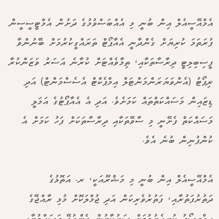
އެމްއޭސީއެލް އިން ބުނީ މި އެއްބަސްވުމުގެ ދަށުން އެމްޓީސީސީން
ފުރަތަމަ ކުރިޔަށް ގެންދާނީ އެއާޕޯޓް ތަރައްގީކުރުމަށް ބޭނުންވާ
ފީސިބިލިޓީ ދިރާސާތަކާއި، ތިމާވެއްޓަށް ކުރާނެ އަސަރު ވަޒަންކުރާ
ރިޕޯޓު (އެންވަޔަރަންމަންޓަލް އިމްޕެކްޓް އެސެސްމަންޓް) އަދި
ޑިޒައިން މަސައްކަތްތައް ކަމަށެވެ. އަދި އެ އެއާޕޯޓުގެ އަމަލީ
މަސައްކަތް ފެށޭނީ މި ސާވޭތަކާއި ދިރާސާތަކަށް ފަހު ކަމަށް އެ
ކުންފުނިން ބުނެ އެވެ.
އެމްއޭސީއެލް އިން ބުނީ މި މަޝްރޫއަކީ، ރ. އަތޮޅުގެ
ދަތުރުފަތުރާއި، ފަތުރުވެރިކަން އަދި ޖުމްލަކޮށް މުޅި ރާއްޖޭގެ