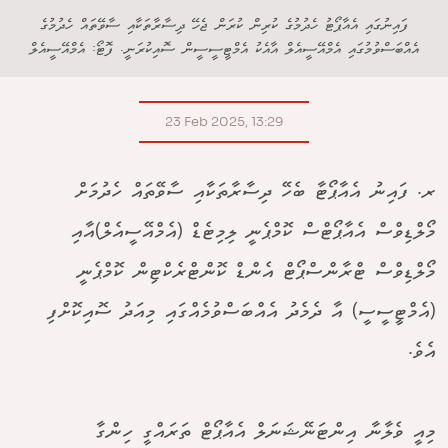
ފައިނުގައި އެއާޕޯޓު ހެދުމުގެ ކުރިން ކުރަން ޖެހޭ ދިސާރާތަކާއި ސާވޭތައް ހެދުމުގެ
އެއްބަސްވުމުގައި އެމްއޭސީއެލް އާއެކު އެމްޓީސީސީން ސޮއިކުރަނީ. ފޮޓޯ: އެމްއޭސީއެލް
23 Feb 2025, 13:29
ރ. ފައިނު އެއާޕޯޓާ ބެހޭ ދިސާރާތަކާއި ސާވޭތައް ހެދުމަށް
މޯލްޑިވްސް އެއާޕޯޓްސް ކޮމްޕެނީ ލިމިޓެޑް (އެމްއޭސީއެލް)އާއި
މޯލްޑިވްސް ޓްރާންސްޕޯޓް އެންޑް ކޮންޓްރެކްޓިން ކޮމްޕެނީ
(އެމްޓީސީސީ) އާ ދެމެދު އެއްބަސްވުމެއްގައި މިއަދު ސޮއިކޮށްފި
އެވެ.
މިއީ ވެލާނާ އިންޓަނޭޝަނަލް އެއާޕޯޓް ތަރައްގީ ހިންގާ