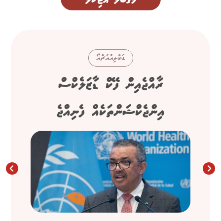
ޑަބްލިއުއެޗްއޯ
ރާއްޖެއިން ފޭކް ޑާޒަލެކްސް
އިންޖެކްޝަންތަކެއް ފެނިއްޖެ