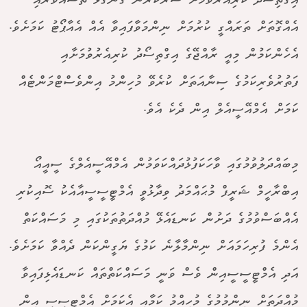
އިގްތިސޯދު ކުރިއެރުވުމަށް ސަރުކާރުން ގެންގުޅޭ ތަސައްވުރާއި
އެއްގޮތަށް ތަރައްގީ ކުރުމަށް ނިންމަވާފައިވާ އެއް އެއާޕޯޓު ކަމަށެވެ.
އެހެންކަމުން މިއީ ރާއްޖޭގެ އިގްތިސޯދު ކުރިއެރުވުމަށާއި
ފަތުރުވެރިކަމުގެ ސިނާއަތަށް ކުރެވޭ މުހިންމު އިންވެސްޓްމަންޓެއް
ކަމަށް އެމްއޭސީއެލް އިން ދެކެ އެވެ.
މިބައްދަލުވުމުގައި ވާހަކަފުޅުދައްކަވަމުން އެމްއޭސީއެލްގެ ސީއީއޯ
އިބްރާހީމް ޝަރީފް މުޙައްމަދު ވިދާޅުވީ އެމްޓީސީސީއާއެކު ސޮއިކުރި
އެއްބަސްވުމުގެ ދަށުން ކަނޑައެޅޭ މުއްދަތުތަކުގައި މި މަސައްކަތް
އެންމެ ފުރިހަމައަށް ނިންމާލާނެ ކަމުގެ ޔަގީންކަން ދެއްވާ ކަމަށެވެ.
އަދި އެމްޓީސީސީއިން ވެސް ވަނީ މަސައްކަތްތައް ކަނޑައެޅިފައިވާ
މުއްދަތަށް ނިންމުމުގެ މުހިއްމު ކަމާއި އެކަމަށް އެމްޓީސީސީ އިން