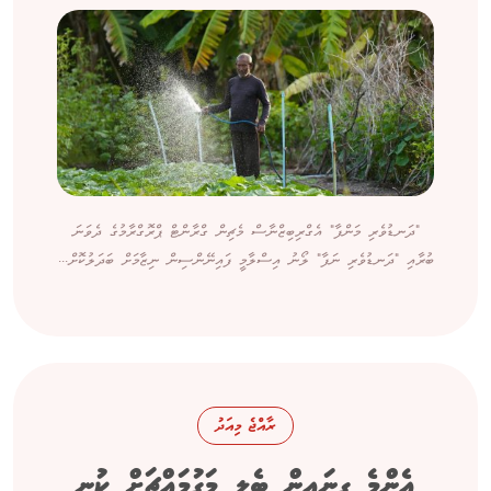
"ދަނޑުވެރި މަންފާ" އެގްރިބިޒްނާސް މެޗިން ގްރާންޓް ޕްރޮގްރާމުގެ ދެވަނަ
ބުރާއި "ދަނޑުވެރި ނަފާ" ލޯނު އިސްލާމީ ފައިނޭންސިން ނިޒާމަށް ބަދަލުކޮށް...
ރާއްޖެ މިއަދު
އެންމެ ގިނައިން ބެލީ މަގުމައްޗަށް ކުނި