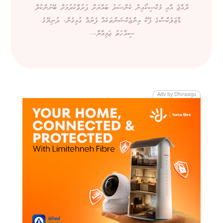
ރާއްޖެ އާއި މެކްސިކޯއިން ކެންސަރު ބައްޔަށް ފަރުވާކުރުމަށް ބޭނުންކުރާ
ޑާޒަލެކްސްގެ ފޭކް އިންޖެކްޝަންތަކެއް ފެނުމާ ގުޅިގެން، ދުނިޔޭގެ
ސިއްހަތު ޖަމިއްޔާ،...
Adv by Dhiraagu