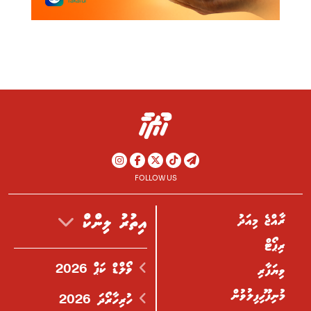
FOLLOW US
ރާއްޖެ މިއަދު
އިތުރު ލިންކް
ރިޕޯޓް
ވޯލްޑް ކަޕް 2026
ވިޔަފާރި
މުނިފޫހިފިލުވުން
ހުރިހާރޯދަ 2026