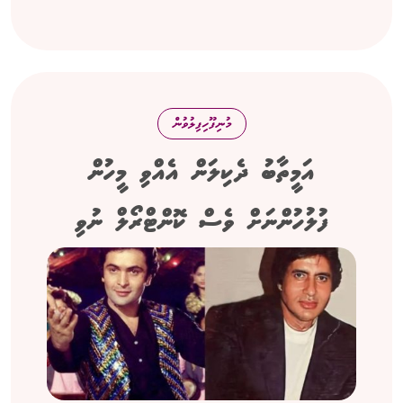
މުނިފޫހިފިލުވުން
އަމީތާބު ދެކިލަން އެއްވި މީހުން
ފުލުހުންނަށް ވެސް ކޮންޓްރޯލް ނުވި