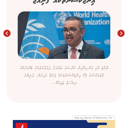
އިންޖެކްޝަންތަކެއް ފެނިއްޖެ
ރާއްޖެ އާއި މެކްސިކޯއިން ކެންސަރު ބައްޔަށް ފަރުވާކުރުމަށް ބޭނުންކުރާ
ޑާޒަލެކްސްގެ ފޭކް އިންޖެކްޝަންތަކެއް ފެނުމާ ގުޅިގެން، ދުނިޔޭގެ
ސިއްހަތު ޖަމިއްޔާ،...
Adv by Bank of Maldives Plc