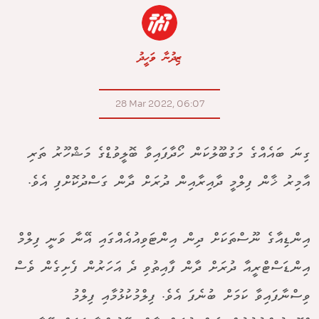
ޒިދުނާ ވަހީދު
28 Mar 2022, 06:07
ގިނަ ބައެއްގެ މަގުބޫލުކަން ހޯދާފައިވާ ބޮލީވުޑްގެ މަޝްހޫރު ތަރި
އާމިރު ޚާން ފިލްމީ ދާއިރާއިން ދުރަށް ދާން ގަސްދުކޮށްފި އެވެ.
އިންޑިއާގެ ނޫސްތަކަށް ދިން އިންޓަވިއުއެއްގައި އޭނާ ވަނީ ފިލްމް
އިންޑަސްޓްރީއާ ދުރަށް ދާން ފާއިތުވި ދެ އަހަރުން ފެށިގެން ވެސް
ވިސްނާފައިވާ ކަމަށް ބުނެފަ އެވެ. ފިލްމުކުޅުމާއި ފިލްމު