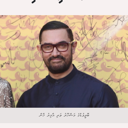
ބޮލީވުޑްގެ މަޝްހޫރު ތަރި އާމިރު ޚާން