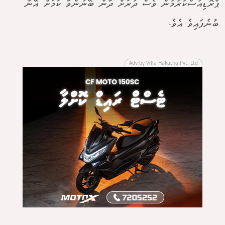
ޕްރޮޑިއުސްކުރުމުން ވެސް ދުރަށް ދާން ބޭނުންވާ ކަމަށް އޭނާ
ބުނެފައިވެ އެވެ.
Adv by Villa Hakatha Pvt. Ltd