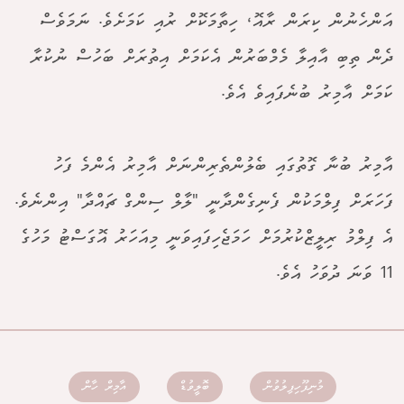
އަންހެނުން ކިރަން ރާއޮ، ހިތާމަކޮށް ރުއި ކަމަށެވެ. ނަމަވެސް
ދެން ތިބި އާއިލާ މެމްބަރުން އެކަމަށް އިތުރަށް ބަހުސް ނުކުރާ
ކަމަށް އާމިރު ބުނެފައިވެ އެވެ.
އާމިރު ބުނާ ގޮތުގައި ބެލުންތެރިންނަށް އާމިރު އެންމެ ފަހު
ފަހަރަށް ފިލްމަކުން ފެނިގެންދާނީ "ލާލް ސިންގް ޗައްދާ" އިންނެވެ.
އެ ފިލްމު ރިލީޒްކުރުމަށް ހަމަޖެހިފައިވަނީ މިއަހަރު އޮގަސްޓު މަހުގެ
11 ވަނަ ދުވަހު އެވެ.
މުނިފޫހިފިލުވުން
ބޮލީވުޑް
އާމިރް ހާން