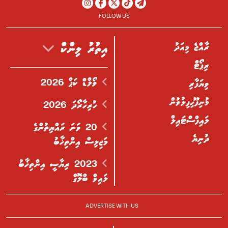
FOLLOW US
ރާއްޖެ މިއަދު
އިތުރު ލިންކް
ރިޕޯޓް
ވޯލްޑް ކަޕް 2026
ވިޔަފާރި
މުނިފޫހިފިލުވުން
ހުރިހާރޯދަ 2026
ލައިފްސްޓައިލް
20 ވަނަ ރައްޔިތުންގެ
ދުނިޔެ
މަޖިލިސް އިންތިޚާބު
2023 ރިޔާސީ އިންތިޚާބު
ލައިވް ބްލޮގް
ADVERTISE WITH US