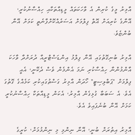
އާމިރު މީގެ ކުރިން އެ ވާހަކަތައް މީޑިއާތަކާއި ހިއްސާނުކުރީ،
އޭނާގެ ކުރިއަށް އޮތް ފިލްމަށް އަސަރެއްކޮށްފާނެތީ ކަމަށް އޭނާ
ބުންޏެވެ.
އާމިރު ބުނިގޮތުގައި އޭނާ ފިލްމު އިންޑަސްޓްރީއާ ދުރަށްދާ ވާހަކަ
އާންމުންނާ ހިއްސާކުރި ނަމަ އެންމެން ވެސް ދެކޭނީ، އެއީ
ފިލްމަށް "ޕަބްލިސިޓީ" ހޯދަން އާމިރު ގަސްތުގައިކުރި ކަމެއްގެ ގޮތުގަ
އެވެ. އެ ސަބަބާ ގުޅިގެން އާމިރު، އެކަން މީޑިއާތަކާ ހިއްސާނުކުރީ
ކަމަށް އޭނާ ބުނެފައިވެ އެވެ.
އާމިރު އިތުރަށް ބުނީ، އޭނާ ނިންމި މި ނިންމުމަށް، ކުރީގެ