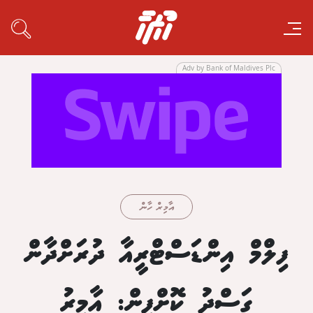
Adv by Bank of Maldives Plc
އާމިރް ހާން
ފިލްމް އިންޑަސްޓްރީއާ ދުރަށްދާން
ގަސްދު ކޮށްފިން: އާމިރު