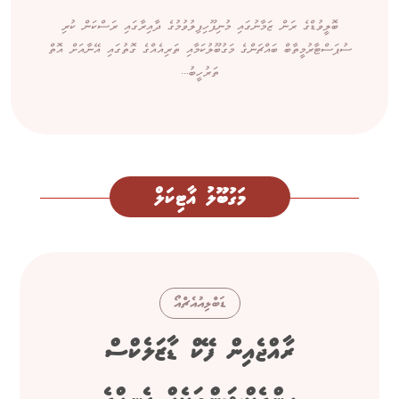
ބޮލީވުޑްގެ ރަން ޒަމާނުގައި މުނިފޫހިފިލުވުމުގެ ދާއިރާގައި ރަސްކަން ކުރި
ސުޕަސްޓާރުމީތާބް ބައްޗަންގެ މަގުބޫލުކަމާއި ތަރިއެއްގެ ގޮތުގައި އޭނާއަށް އޮތް
ތަރުހީބު...
މަގުބޫލު އާޓިކަލް
ޑަބްލިއުއެޗްއޯ
ރާއްޖެއިން ފޭކް ޑާޒަލެކްސް