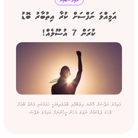
ލައިފްސްޓައިލް
އަމިއްލަ ނަފްސަށް ކުރާ އިތުބާރު ބޮޑު
ކުރަން 7 އުސޫލެއް!
އަމިއްލަ ނަފްސަށް އޮންނަ އިތުބާރާއި ބާރުވެރިކަމަކީ ހަމައެކަނި އެންމެ ބާރަށް
ވާހަކަ ދެއްކުމުން ނުވަތަ އެހެން މީހުންނަށް އަމިއްލަ ނަފްސު...