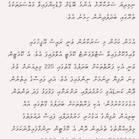
ނިމިދިޔަ ސަރުކާރާށް އެންމެ ބޮޑަށް ފާޑުކިޔާފައިވާ މައްސަލަތަކުގެ
ތެރޭގައި ބަދަލުދިނުން ހިމެނެ އެވެ.
އެހެން ކަމުން މި ސަރުކާރުން ވަނީ ރައީސް އޮފީހުގައި
ގާއިމްކޮށްފައިވާ ސެޓްލްމަންޓް ކޮމެޓީ އުވާލައިފަ އެވެ. އެ ކޮމެޓީން
ވަނީ އެކި ފަރާތްތަކަށް ބަދަލުގެ ގޮތުގައި 225 މިލިއަނަށް ވުރެ
ގިނަ ރުފިޔާ ދިނުމަށް ނިންމައިފަ އެވެ. އަދި ފައިސާގެ އިތުރުން
ދޭން ކަނޑައެޅި ހަރުމުދަލާއި ރަށްރަށާއި ފަޅުފަޅު ފަދަ ތަންތަން
އަގުމަގުކުރުމުން، އެކި ފަރާތްތަކަށް ބަދަލުގެ ގޮތުގައި އެއް
ބިލިއަން ރުފިޔާގެ އަގުހުރި ހަރުމުދަލާއި ފައިސާ ދައުލަތުގެ
މިލްކިއްޔާތުގެ ތެރެއިން ދޭން އެ ކޮމެޓީން ނިންމާފައިވާނެކަމަށް