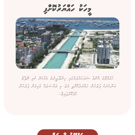
މީހަކު ހައްޔަރުކޮށްފި
ހުޅުމާލޭގެ އާންމު ސަރަހައްދެއްގައި ހިންދޫދީނުގެ އަޅުކަން ކުރި ނޭޕާލް
އަންހެނަކު ފުލުހުން ހައްޔަރުކޮށްފި އެވެ. މި މައްސަލައާ ގުޅިގެން ފުލުހުން
ހާމަކޮށްފައިވާ...