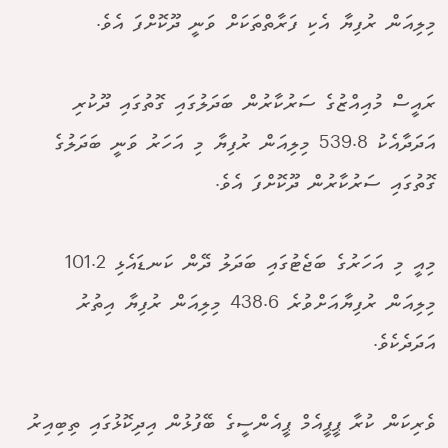
މިލިއަން ރުފިޔާ އެކި ފަރާތްތަކަށް ވަނީ ދޫކޮށްފަ އެވެ.
ރައީސް މުއިއްޒުގެ ސަރުކާރުން ބަދަލުގައި ގޮތުގައި ދޫކުރި
އަދަދާއެކު 539.8 މިލިއަން ރުފިޔާ މި އަހަރު ވަނީ ބަދަލުގެ
ގޮތުގައި ސަރުކާރުން ދޫކޮށްފަ އެވެ.
މިއީ މި އަހަރުގެ ބަޖެޓުގައި ބަދަލު ދޭން ކަނޑައެޅި 101.2
މިލިއަން ރުފިޔާއަށްވުރެ 438.6 މިލިއަން ރުފިޔާ އިތުރު
އަދަދެކެވެ.
ވެރިކަން ކުރާ ޕީޕީއެމް ޕީއެންސީގެ ބޭފުޅުން އިދިކޮޅުގައި ތިބިއިރު