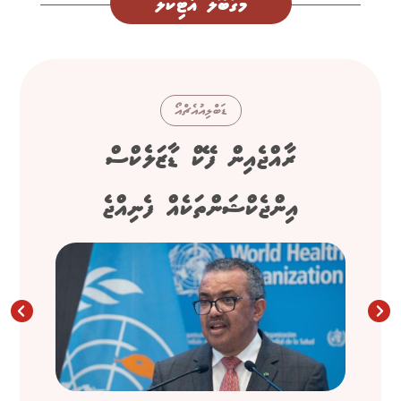
މަގުބޫލު އާޓިކަލް
ޑަބްލިއުއެޗްއޯ
ރާއްޖެއިން ފޭކް ޑާޒަލެކްސް
އިންޖެކްޝަންތަކެއް ފެނިއްޖެ