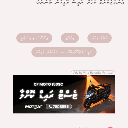
އަންދާޒާކުރެވޭ ކަމަށް ރައީސް އޮފީހުން ބުންޏެވެ.
ރާއްޖެ މިއަދު
ވިޔަފާރި
ފިނޭންސް މިނިސްޓްރީ
ރައީސުލްޖުމްހޫރިއްޔާ ޑރ. މުހައްމަދު މުއިއްޒު
Adv by Villa Hakatha Pvt. Ltd