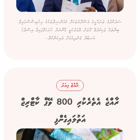
ސަރުކާރުގެ ތަރައްގީގެ މަޝްރޫއުތަކަށް ކައުންސިލްތަކުގެ އިހުތިސާސްގައިވާ
ބިންތައް ވަކިކުރެވޭ ގޮތަށް ލާމަރުކަޒީ ގާނޫނަށް ހުށަހަޅާފައިވާ އިސްލާހު
އަނބުރާ ގެންދިއުމަށް ވެރިކަންކުރާ...
ރާއްޖެ މިއަދު
ރާއްޖެ އެތެރެކުރި 800 ވޭޕް ކާޓްރިޖް
އަތުލައިގެންފި