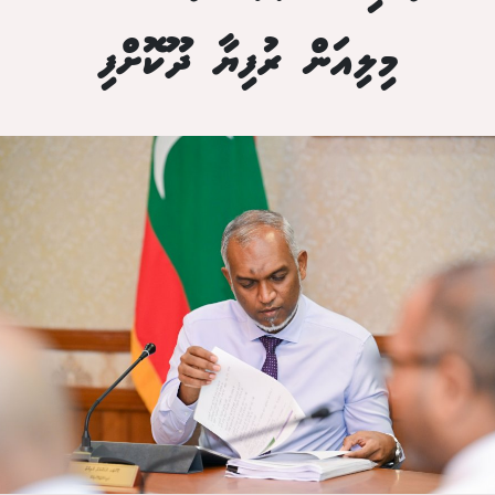
މިލިއަން ރުފިޔާ ދޫކޮށްފި