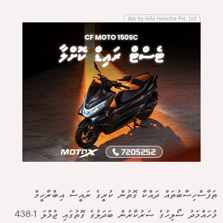
Adv by Villa Hakatha Pvt. Ltd
ތަފާސްހިސާބުތައް ދައްކާ ގޮތުން ކުރީގެ ރައީސް އިބްރާހީމް
މުހައްމަދު ސޯލިހުގެ ސަރުކާރުން ބަދަލުގެ ގޮތުގައި ޖުމްލަ 438.1