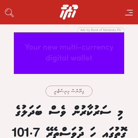
Adv by Bank of Maldives Plc
ފިނޭންސް މިނިސްޓްރީ
މި ސަރުކާރުން ވެސް ބަދަލުގެ
ގޮތުގައި ހަ ދުވަސްތެރޭ 101.7