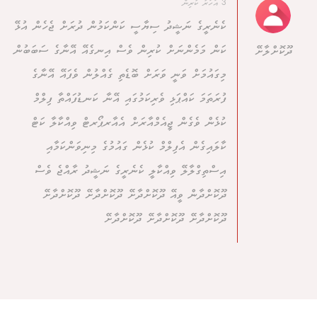
3 އަހަރު ކުރިން
ކެނެރީގެ ނަޝީދު ސިޔާސީ ކަންކަމުން ދުރަށް ޖެހެން އުޅޭ
ކަން މަމެންނަށް ކުރިން ވެސް އިނގެއޭ އޭނާގެ ސަބަބުން
ދޫކޮށްލާށޭ
މިގައުމަށް ވަނީ ވަރަށް ބޮޑެތި ގެއްލުން ވެފައޭ އޭނާގެ
ފުރަތަމަ ކައްޕަޅި ވެރިކަމުގައި އޭނާ ކަނޑުފައްތާ ފިލްމް
ކުޅެން ވެގެން ޖީއެމްއާރަށް އެއާރޕޯރޓް ވިއްކާލާ ކަޓް
ކާލައިގެން އެފިލްމް ކުޅެން ގައުމުގެ މިނިވަންކަމާއި
އިސްތިގްލާލޭ ވިއްކާލީ ކެނެރީގެ ނަޝީދު ރާއްޖެ ވެސް
ދޫކޮށްދާން ވީއޭ ދޫކޮށްދާށޭ ދޫކޮށްދާށޭ ދޫކޮށްދާށޭ
ދޫކޮށްދާށޭ ދޫކޮށްދާށޭ ދޫކޮށްދާށޭ