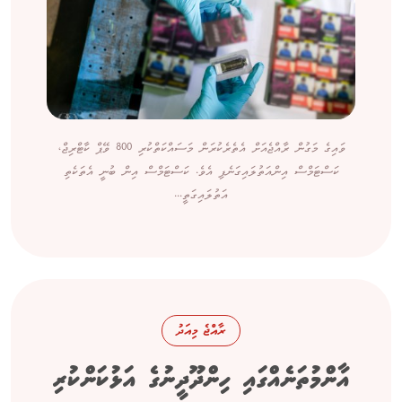
ވައިގެ މަގުން ރާއްޖެއަށް އެތެރެކުރަން މަސައްކަތްކުރި 800 ވޭޕް ކާޓްރިޖް،
ކަސްޓަމްސް އިންއަތުލައިގަނެފި އެވެ. ކަސްޓަމްސް އިން ބުނީ އެތަކެތި
އަތުލައިގަތީ...
ރާއްޖެ މިއަދު
އާންމުތަނެއްގައި ހިންދޫދީނުގެ އަޅުކަންކުރި