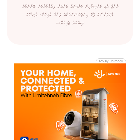
ރާއްޖެ އާއި މެކްސިކޯއިން ކެންސަރު ބައްޔަށް ފަރުވާކުރުމަށް ބޭނުންކުރާ
ޑާޒަލެކްސްގެ ފޭކް އިންޖެކްޝަންތަކެއް ފެނުމާ ގުޅިގެން، ދުނިޔޭގެ
ސިއްހަތު ޖަމިއްޔާ،...
Adv by Dhiraagu