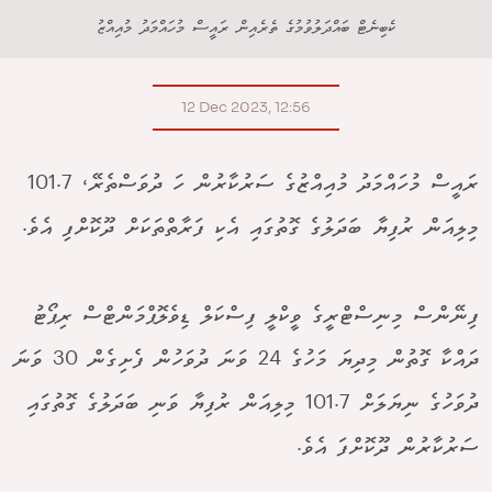
ކެބިނެޓް ބައްދަލުވުމުގެ ތެރެއިން ރައީސް މުހައްމަދު މުއިއްޒު
12 Dec 2023, 12:56
ރައީސް މުހައްމަދު މުއިއްޒުގެ ސަރުކާރުން ހަ ދުވަސްތެރޭ، 101.7
މިލިއަން ރުފިޔާ ބަދަލުގެ ގޮތުގައި އެކި ފަރާތްތަކަށް ދޫކޮށްފި އެވެ.
ފިނޭންސް މިނިސްޓްރީގެ ވީކްލީ ފިސްކަލް ޑިވެލޮޕްމަންޓްސް ރިޕޯޓު
ދައްކާ ގޮތުން މިދިޔަ މަހުގެ 24 ވަނަ ދުވަހުން ފެށިގެން 30 ވަނަ
ދުވަހުގެ ނިޔަލަށް 101.7 މިލިއަން ރުފިޔާ ވަނި ބަދަލުގެ ގޮތުގައި
ސަރުކާރުން ދޫކޮށްފަ އެވެ.