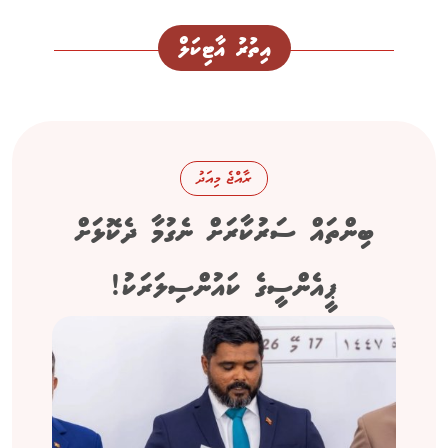
އިތުރު އާޓިކަލް
ރާއްޖެ މިއަދު
ބިންތައް ސަރުކާރަށް ނެގުމާ ދެކޮޅަށް
ޕީއެންސީގެ ކައުންސިލަރަކު!