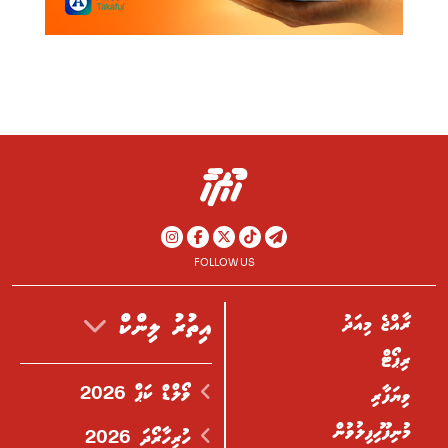
FOLLOW US
ރާއްޖެ މިއަދު
އިތުރު ލިންކް
ރިޕޯޓް
ވޯލްޑް ކަޕް 2026
ވިޔަފާރި
މުނިފޫހިފިލުވުން
ހުރިހާރޯދަ 2026