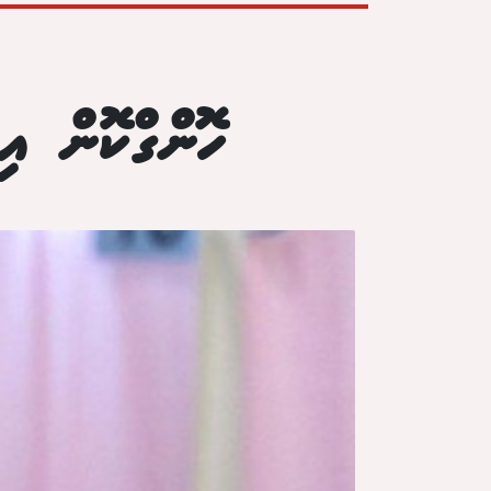
ހޮންގްކޮން އި