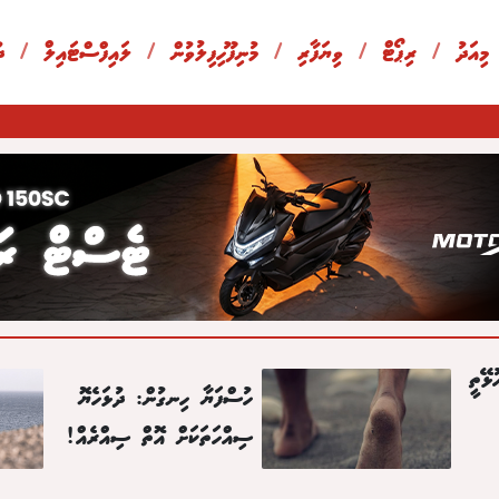
 މިއަދު
/
ރިޕޯޓް
/
ވިޔަފާރި
/
މުނިފޫހިފިލުވުން
/
ލައިފްސްޓައިލް
/
ދ
ޅޭތީ
ހުސްފަޔާ ހިނގުން: ދުޅަހެޔޮ
ސިއްހަތަކަށް އޮތް ސިއްރެއް!