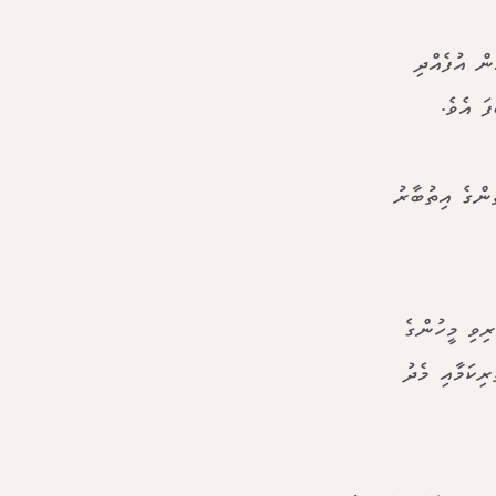
ް އުފެއްދި
ަ އެވެ.
ންގެ އިތުބާރު
ިވި މީހުންގެ
ިކަމާއި މެދު