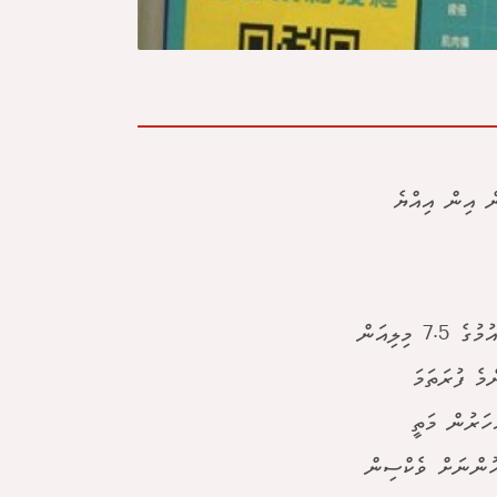
ކޮން އިން އިއްޔެ
ހޮންގްކޮން އޮފިޝަލަކު ވިދާޅުވިގޮތުގައި ވެކްސިން ދިނުމުގެ ޕްރޮގްރާމްގައި އެ ގައުމުގެ 7.5 މިލިއަން
މެ ފުރަތަމަ
ް ހަމަޖެހިފައިވަނީ އެ ސިޓީގެ ރައްޔިތުންގެ ތެރެއިން 60 އަހަރުން މަތީ
ެ. ފުރަތަމަ ބުރުގައި 2.4 މިލިއަން މީހުންނަށް ވެކްސިން