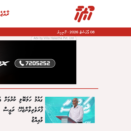
ރާއްޖެ
08 އޯގަސްޓް 2026
·
ހޮނިހިރު
Adv by Villa Hakatha Pvt. Ltd
|
ގައުމު ހަލަބޮލި ކުރުމަށް އު
ފާރަވެރިވާންޖެހޭ: ރައީސް
މުއިއްޒު