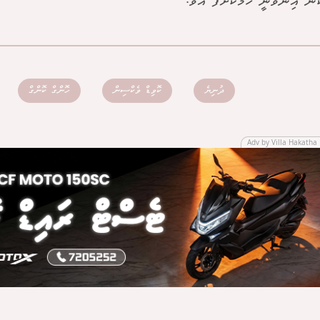
ޮން އިންވަނީ ހާމަކޮށްފަ އެވެ.
ދުނިޔެ
ކޮވިޑް ވެކްސިން
ހޮންގް ކޮންގް
Adv by Villa Hakatha 