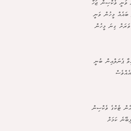
 ވަނީ ވެކްސިން ޖަހާ
 ބައެއް މީހުން ވަނީ
ވަރަށް ގިނަ މީހުން
ިވާ ޕެނަލްއިން ބުނީ
ެއްވެސް
ެން ޓެކްގެ ވެކްސިން
ޒްގެ ވެކްސިން ލިބޭނެ ކަމަށް