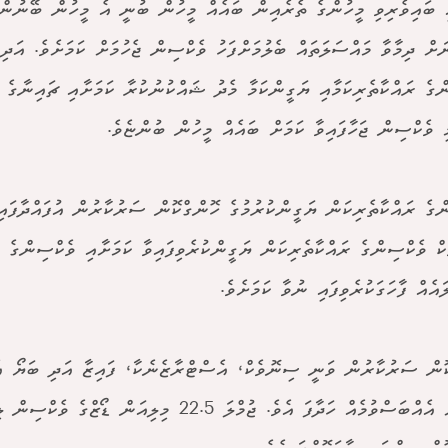
ި ބައިވެރިވި މީހުންގެ ތެރެއިން ބައެއް މީހުން ބުނީ އެ މީހުން ބޭނުން
ަށް ދިމާވާ މައްސަލަތައް ބެލުމަށްފަހު ވެކްސިން ޖެހުމަށް ކަމަށެވެ. އަދި
ްގެ ރައްކާތެރިކަމާއި ޔަގީންކަމާ މެދު ޝައްކުނުކުރާ ކަމަށާއި ޗައިނާގެ 
 ވެކްސިން ޖަހާފައިވާ ކަމަށް ބައެއް މީހުން ބުންޏެވެ.
ްގެ ރައްކާތެރިކަން ޔަގީންކުރުމުގެ ހޮންގްކޮން ސަރުކާރުން އުފައްދާފައ
ް ވެކްސިންގެ ރައްކާތެރިކަން ޔަގީންކުރެވިފައިވާ ކަމަށާއި ވެކްސިންގެ އ
އެއް ފާހަގަކުރެވިފައި ނުވާ ކަމަށެވެ.
ޮން ސަރުކާރުން ވަނީ ސިނޮވެކް، އެސްޓްރާޒެނެކާ، ފައިޒާ އަދި ބަޔޯ އ
ގަތުމަށް އެއްބަސްވުމެއް ހަދާފަ އެވެ. ޖުމްލަ 22.5 މިލިއަން ޑޯ