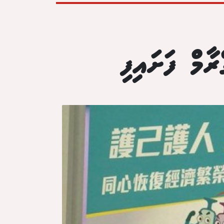
ާމް ފަށައިފި