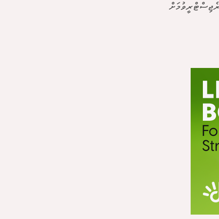
ެޖިސްޓްރީވުމަށް