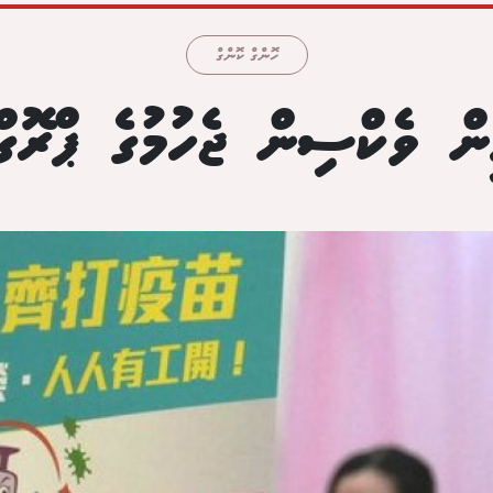
ހޮންގް ކޮންގް
ން ވެކްސިން ޖެހުމުގެ ޕްރޮގްރ