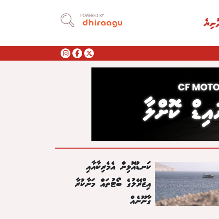
POWERED BY
ުނިޔެ
ކަނޑުއޮޅިން އެމެރިކާއާއި
އިޒްރޭލުގެ ބޯޓުތައް މަނާކުރާ
ގާނޫނެއް