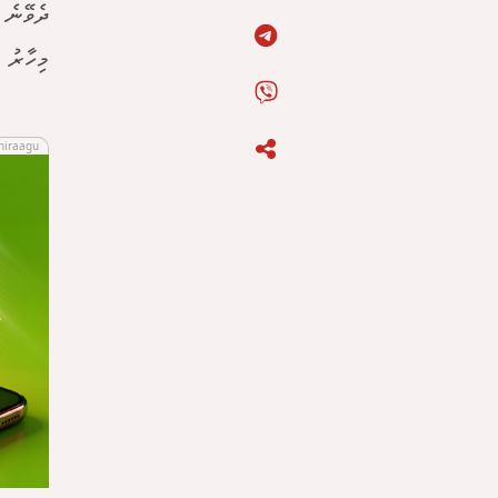
ދެވޭނެ 
މިހާރު ހ
hiraagu