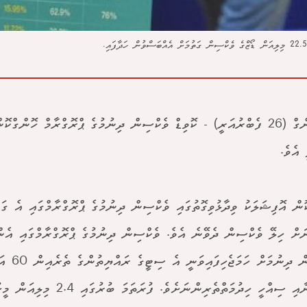
ހޮންކޮންގް (26 ފެބްރުއަރީ) - ކޮވިޑް ވެކްސިން ދިނުމުގެ ޕްރޮގްރާމް ހޮންގް
 އެވެ.
ަށް ހިލޭ ވެކްސިން ދެވޭނެ އެވެ. ވެކްސިން ދިނުމުގެ ޕްރޮގްރާމްގައި އެން
ވެކްސިން ދިނުމަށ
މީހުންނާއި ސިއްހީ ހިދުމަތްތެރިންނަށެވ