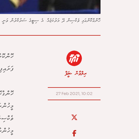
ހޮންގްކޮންގައި ވެކްސިން ދޭ މަރުކަޒެއް. އެ ސިޓީގެ ސަރުކާރުން ވަނީ 22.5 މިލިއަން ޑޯޒްގެ ވެކްސިން ގަތުމަށް އެއްބަސްވުން ހަދާފައި.
ފަށައިފި
ރިލްވާން ޝަރީފް
27 Feb 2021, 10:02
މީހުންނ