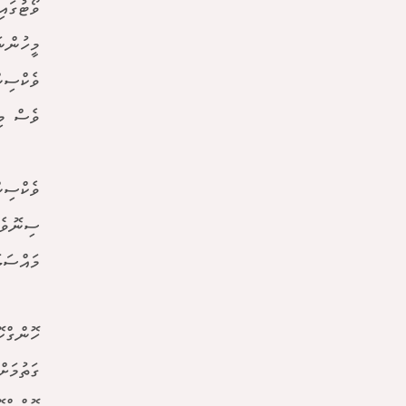
ވޯޓުގައ
މީހުންނ
ވެކްސިނ
ވެސް މި
ވެކްސިނ
ސިނޮވެކ
މައްސަލަ
ހޮންގްކ