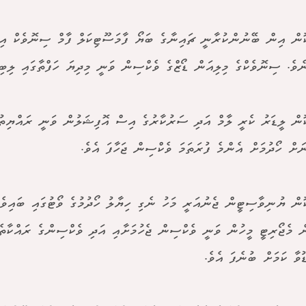
ޮން އިން ބޭނުންކުރާނީ ޗައިނާގެ ބަޔޯ ފާމަސޫޓިކަލް ފާމް ސިނޮވެކް އިނ
ެވެ. ސިނޮވެކްގެ މިލިއަން ޑޯޒްގެ ވެކްސިން ވަނީ މިދިޔަ ހަފްތާގައި ލިބިފ
ޮން ލީޑަރު ކެރީ ލާމް އަދި ސަރުކާރުގެ އިސް އޮފިޝަލުން ވަނީ ރައްޔިތު
ަށް ހޯދުމަށް އެންމެ ފުރަތަމަ ވެކްސިން ޖަހާފަ އެވެ.
ޮން ޔުނިވާސިޓީން ޖެނުއަރީ މަހު ނެގި ހިޔާލު ހޯދުމުގެ ވޯޓުގައި ބައިވެރ
ް މެޖޯރިޓީ މީހުން ވަނީ ވެކްސިން ޖެހުމަށާއި އަދި ވެކްސިންގެ ރައްކާތެރ
ުވާ ކަމަށް ބުނެފަ އެވެ.