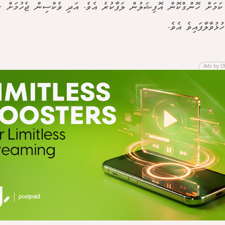
ކަމަށް ހޮންގްކޮން އޮފިޝަލުން ލަފާކުރެ އެވެ. އަދި ވެކްސިން ޖެހުމަށް ރ
ުޅުވާލާފައިވެ އެވެ.
Adv by D