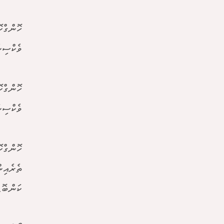
ހޮންގްކ
ވެކްސިނ
ހޮންގްކ
ވެކްސިނ
ހޮންގްކ
ތެރެއިނ
ކަންބޮޑ