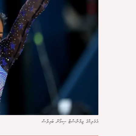
އެމެރިކާގެ ޖިމްނާސްޓް ސިމޯން ބައިލްސް