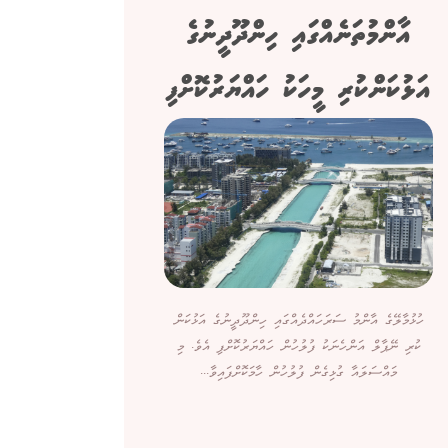
އާންމުތަނެއްގައި ހިންދޫދީނުގެ
އަޅުކަންކުރި މީހަކު ހައްޔަރުކޮށްފި
ހުޅުމާލޭގެ އާންމު ސަރަހައްދެއްގައި ހިންދޫދީނުގެ އަޅުކަން
ކުރި ނޭޕާލް އަންހެނަކު ފުލުހުން ހައްޔަރުކޮށްފި އެވެ. މި
މައްސަލައާ ގުޅިގެން ފުލުހުން ހާމަކޮށްފައިވާ...