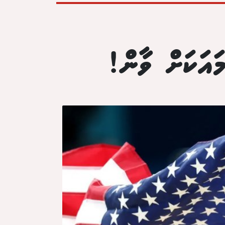
އަކަށް ވާން!