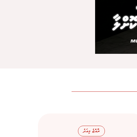
ރާއްޖެ މިއަދު