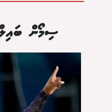
ސިމޯން ބައިލް