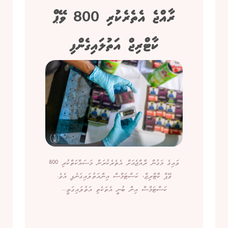
ރާއްޖެ އެތެރެކުރި 800 ވޭޕް
ކާޓްރިޖް އަތުލައިގެންފި
ވައިގެ މަގުން ރާއްޖެއަށް އެތެރެކުރަން މަސައްކަތްކުރި 800
ވޭޕް ކާޓްރިޖް، ކަސްޓަމްސް އިންއަތުލައިގަނެފި އެވެ.
ކަސްޓަމްސް އިން ބުނީ އެތަކެތި އަތުލައިގަތީ...