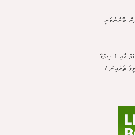
ދެން ބޭނުންވަނީ
އުމުރުން 27 އަހަރުގެ ސިމޯން ވަނީ މި އަހަރުގެ އޮލިމްޕިކްސްގައި 3 ގޯލްޑް މެޑަލް އާއި 1 ސިލްވާ
މެޑަލް ހޯދާފަ އެވެ. ސިމޯންއަށް ވަނީ ޖުމްލަ 10 އޮލިމްޕިކް މެޑަލް ލިބިފަ އެވެ. މީގެ ތެރެއިން 7