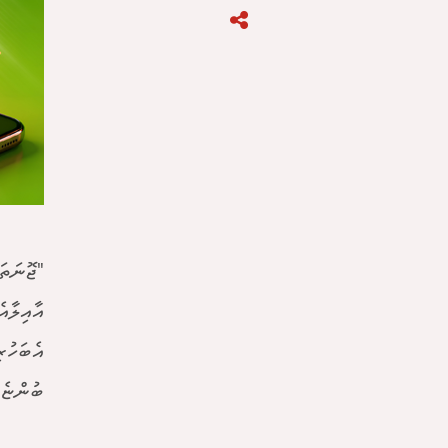
"ޖޮނަތަ
އާއިލާއ
އެބަހުރ
ބުންޏެވ