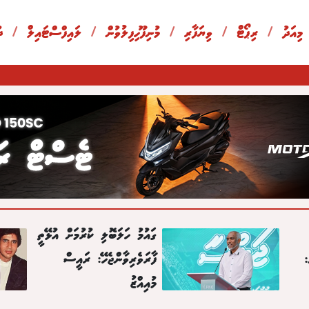
 މިއަދު
/
ރިޕޯޓް
/
ވިޔަފާރި
/
މުނިފޫހިފިލުވުން
/
ލައިފްސްޓައިލް
/
ދ
ގައުމު ހަލަބޮލި ކުރުމަށް އުޅޭތީ
:
ފާރަވެރިވާންޖެހޭ: ރައީސް
މުއިއްޒު