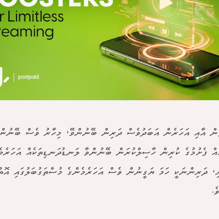
ން އާއި އަހަރެން އަބަދުވެސް ދަރިން ބޭނުންވޭ، މިހާރު ވެސް ބޭނުން
ެއް ފެށުމުގެ ކުރިން ހާސިލްކުރަން ބޭނުންވާ ލަނޑުދަނޑިތަކެއް އަހަރެމ
ި، ދަރިންނަކީ ހަމަ ޔަގީނުން ވެސް އަހަރެމެންގެ މުސްތަގުބަލުގައި އޮތް
ެ.