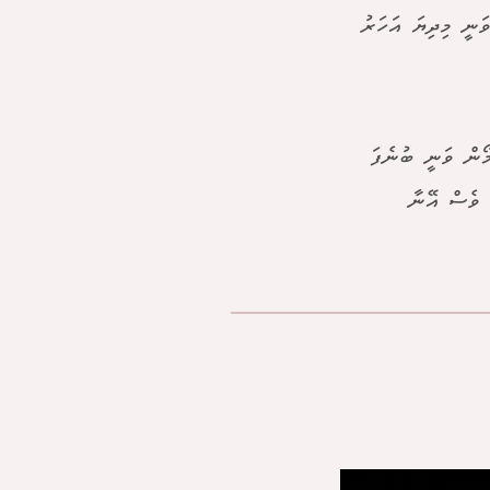
ަނީ މިދިޔަ އަހަރު
ޯން ވަނީ ބުނެފަ
ައި ވެސް އޭނާ