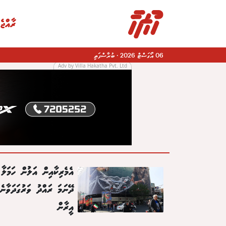
ރާއްޖެ
06 އޯގަސްޓް 2026
·
ބުރާސްފަތި
Adv by Villa Hakatha Pvt. Ltd
|
އެމެރިކާއިން އަލުން ހަމަލާ
ދޭނަމަ ރައްދު ވަރުގަދަވާނެ
އީރާން