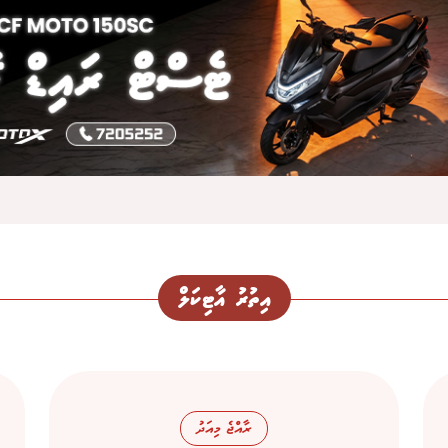
އިތުރު އާޓިކަލް
ރާއްޖެ މިއަދު