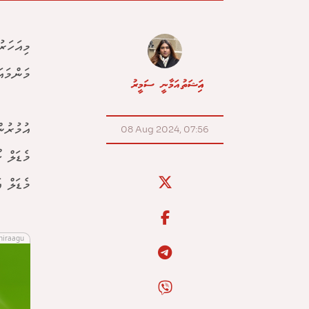
މިއަހަރ
މަންމައ
އައިޝަތު އަމާނީ ސަމީރު
08 Aug 2024, 07:56
މެޑަލް އ
hiraagu