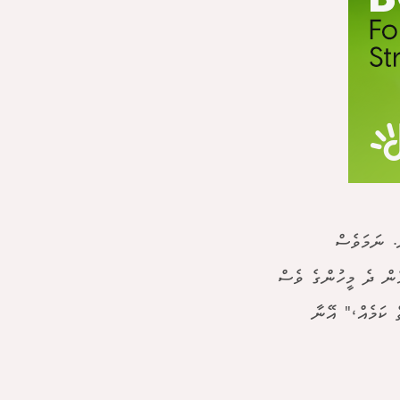
. ނަމަވެސް
ެން ދެ މީހުންގެ ވެސް
 ކަމެއް،" އޭނާ