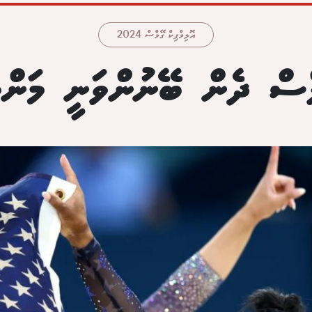
އޮލިމްޕިކް ގޭމްސް 2024
ސް ދެން ބޭނުންވަނީ މަންމަ