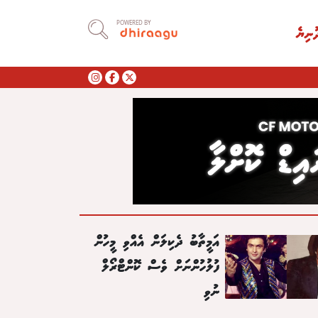
POWERED BY
ުނިޔެ
އަމީތާބު ދެކިލަން އެއްވި މީހުން
ފުލުހުންނަށް ވެސް ކޮންޓްރޯލް
ނުވި