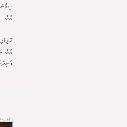
ސިމޯން 
އެވެ.
އޮލިމްޕ
ފެނިދާނ
Pvt. Ltd