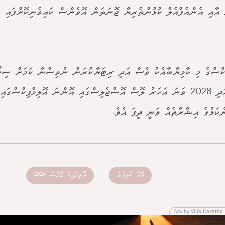
އާއި އެންއެފްއެލް ކުޅުންތެރިޔާ ޖޮނަތަން އޮވެންސް ކައިވެނިކޮށްފައި ވ
ިކްސްގެ މި ކާމިޔާބާއެކު ވެސް އަދި ރިޓަޔާކުރަން ނުވިސްނާ ކަމަށް ސިމ
އެވެ. އަދި 2028 ވަނަ އަހަރު ލޮސް އޮސްޖެލިސްގައި އޮންނަ އޮލިމްޕިކްސްގ
ެކަމުގެ އިޝާރާތެއް ވަނީ ދީފަ އެވެ.
ބޭރު ކުޅިވަރު
އޮލިމްޕިކް ގޭމްސް 2024
Adv by Villa Hakatha 