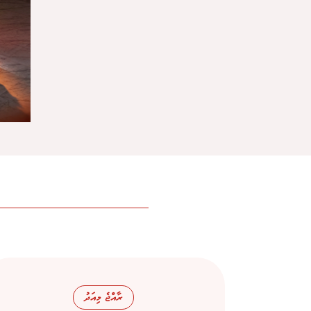
ރާއްޖެ މިއަދު