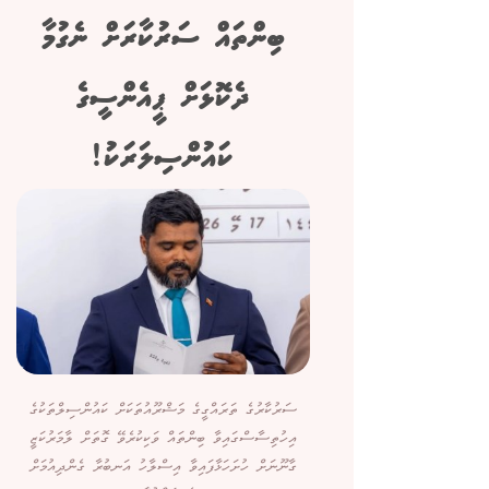
ބިންތައް ސަރުކާރަށް ނެގުމާ
ދެކޮޅަށް ޕީއެންސީގެ
ކައުންސިލަރަކު!
ސަރުކާރުގެ ތަރައްގީގެ މަޝްރޫއުތަކަށް ކައުންސިލްތަކުގެ
އިހުތިސާސްގައިވާ ބިންތައް ވަކިކުރެވޭ ގޮތަށް ލާމަރުކަޒީ
ގާނޫނަށް ހުށަހަޅާފައިވާ އިސްލާހު އަނބުރާ ގެންދިއުމަށް