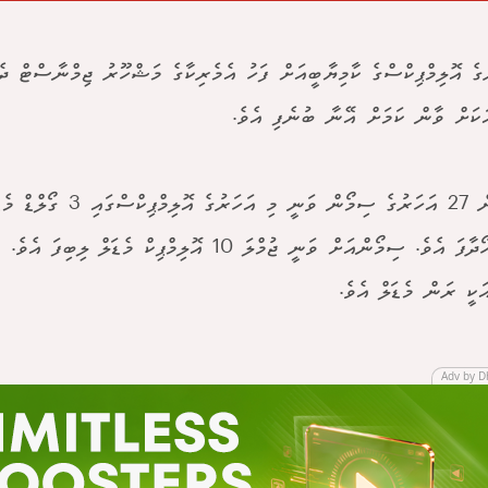
ުގެ އޮލިމްޕިކްސްގެ ކާމިޔާބީއަށް ފަހު އެމެރިކާގެ މަޝްހޫރު ޖިމްނާސްޓް 
ަކަށް ވާން ކަމަށް އޭނާ ބުނެފި އެވެ.
ަކީ ރަން މެޑަލް އެވެ.
Adv by D