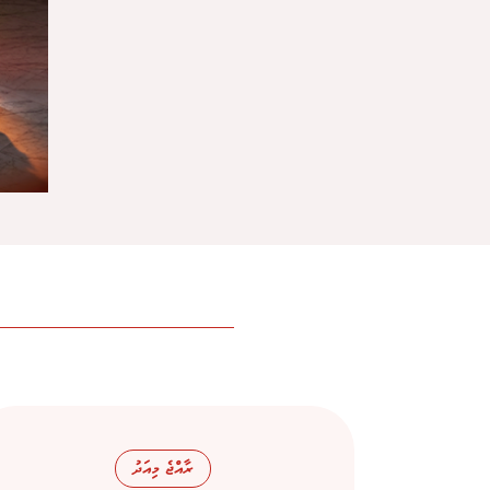
ރާއްޖެ މިއަދު