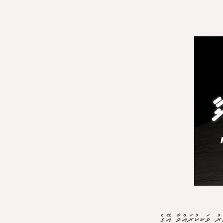
ު ވަކިކުރައްވާ އޭގެ