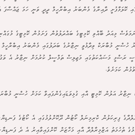
ައި ކޮލަމާފުށީ ދާއިރާގެ މެންބަރު އިބްރާހީމް ދީދީ ވަނީ ހަމަ ޖައްސާފަ އެ
ަމަވެސް މިއަދު ބޭއްވި ކޮމިޓީގެ ބައްދަލުވުން ފަށަމުން ކޮމިޓީގެ މުގައްރ
ު ހުސްނީ މުބާރަކް ވިދާޅުވީ ނިޒާރުގެ ބަދަލުގައި މެންބަރު އިބްރާހީމް ދ
ްސީ ރަސްމީ މަސައްކަތުގައި މަޖިލިސް ތަމްސީލް ކުރުމަށް ނިޒާރު އެ ވަގު
ުމުން ކަމަށެވެ.
ު ނިޒާރު އަލުން ކޮމިޓީ އާއި ގުޅިވަޑައިގެންފައިވާ ކަމަށް ހުސްނީ މުބާރަކް
ާލްދާގެ ފިރިކަލުން ކްރިމިނަލް ކޯޓުން ދޫކޮށްލުމުގައި އެ ކޯޓުގެ ފަނޑިޔ
ަމުގެ ތުހުމަތު އަޒްމިރާލްދާ އާއި މަހާޒަށް ކޮށްފައިވާއިރު އެ ދެ ފަނޑިޔާރ