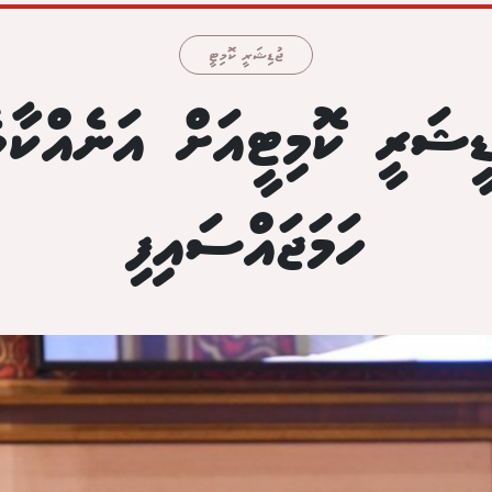
ޖުޑިޝަރީ ކޮމިޓީ
ުޑީޝަރީ ކޮމިޓީއަށް އަނެއްކާ
ހަމަޖައްސައިފި