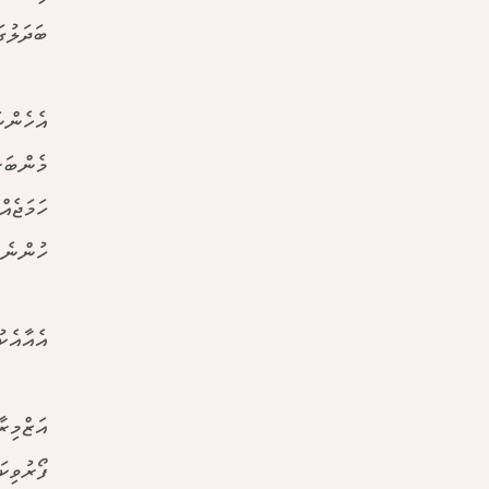
ބަދަލުގ
އެހެންނ
މެންބަރ
ހަމަޖެއ
ހުންނެވ
އެއާއެކ
އަޒްމިރ
ފޯރުވިކ