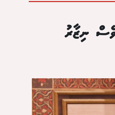
ވެސް ނިޒާރު