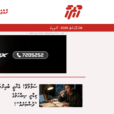
ރާއްޖެ
08 އޯގަސްޓް 2026
·
ހޮނިހިރު
Adv by Villa Hakatha Pvt. Ltd
|
ސަމާލުވޭ! އެނާޖީ ބުއިންތަ
ކިޑްނީ ސިއްހަތުގެ
"ދުޝްމަނެއް"!