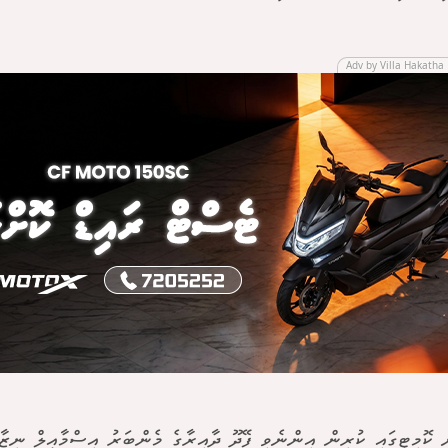
Adv by Villa Hakatha 
ް ކޮމިޓީގައި ކުރިން އިންނެވި ފޭދޫ ދާއިރާގެ މެންބަރު އިސްމާއީލް ނިޒާރ