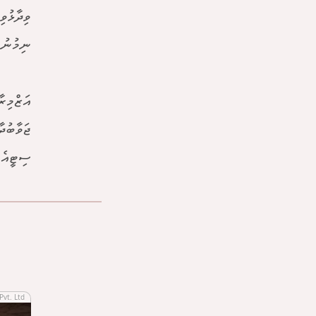
ވިދާޅުވ
ނިމުނުއ
އަޒްމިރ
ޖަވާބުދ
ސިޓީއެއ
Pvt. Ltd