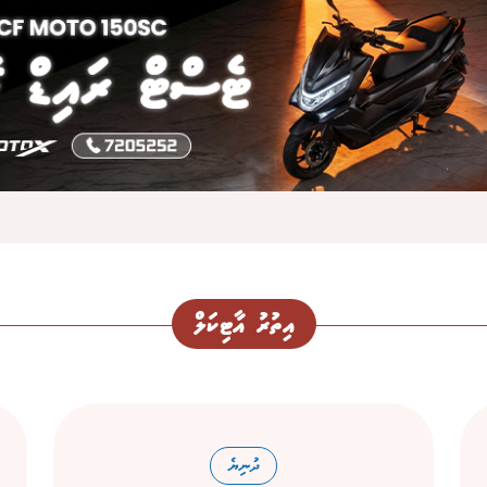
އިތުރު އާޓިކަލް
ދުނިޔެ