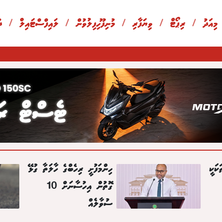
 މިއަދު
/
ރިޕޯޓް
/
ވިޔަފާރި
/
މުނިފޫހިފިލުވުން
/
ލައިފްސްޓައިލް
/
ދ
ކަކީ
ހިންމަފުށީ ރިހެބްގެ ހާލަތާ ގުޅޭ
ގޮތުން އިހުސާނަށް 10
ސުވާލެއް