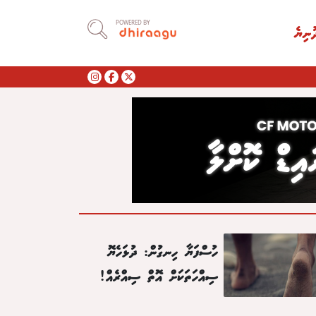
POWERED BY
ުނިޔެ
ހުސްފަޔާ ހިނގުން: ދުޅަހެޔޮ
ސިއްހަތަކަށް އޮތް ސިއްރެއް!