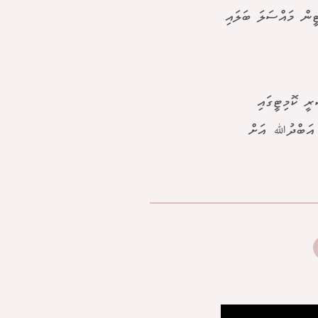
ީން މައްސަލަ ބަލައި
ރީ ކޮމިޓީގައި
މް އަބްދުﷲ އަށް