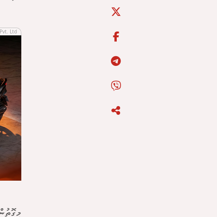
Pvt. Ltd
މިގޮތުނ