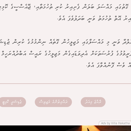
ި ގޮތުގައި މައްސަލަ ބަލަން ފެށިއިރު ކުރި ތުހުމަތާއި، ޖޭއެސްސީގެ ކޮމިޓ
ިރު އޮތް ތުހުމަތު ވަނީ ބަދަލުވެފަ އެވެ.
ާލްދާ ވަނީ މި މައްސަލާގައި މަޖިލީހުން ގޮތެއް ނިންމުމުގެ ކުރިން ޖުޑިޝަ
ާރީވުމުގެ ފުރުސަތަކަށް އެދިވަޑައިގެން މަޖިލީހުގެ ރައީސް އަބްދުއްރަހީ
ް ވެސް ފޮނުއްވާފަ އެވެ.
ރާއްޖެ މިއަދު
ރައްޔިތުންގެ މަޖިލިސް
ޖުޑިޝަރީ ކޮމިޓީ
Adv by Villa Hakatha 