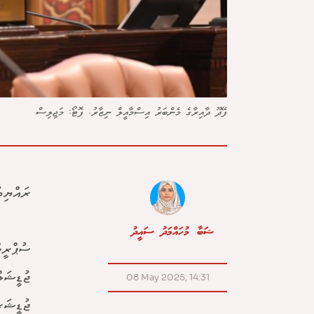
ފޭދޫ ދާއިރާގެ މެންބަރު އިސްމާއީލް ނިޒާރު. ފޮޓޯ: މަޖިލިސް
ރައްޔިތ
ޝަބާ މުހައްމަދު ސައީދު
ސުޕްރީމ
ޖުޑީޝަލ
08 May 2025, 14:31
ޖުޑީޝަރ