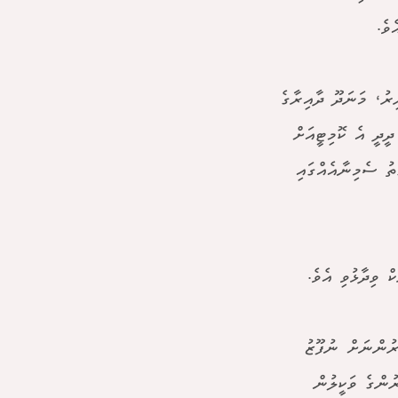
ވެ.
ިރު، މަނަދޫ ދާއިރާގެ
ީދީ އެ ކޮމިޓީއަށް
ތު ސެމިނާއެއްގައި
 ވިދާޅުވި އެވެ.
ާރުންނަށް ނުފޫޒު
ުންގެ ވަކީލުން