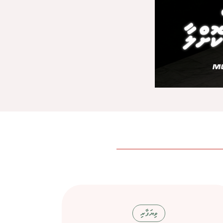
ވިޔަފާރި