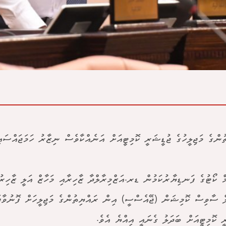
ުންގެ މަޖިލީހުގެ ޖުޑީޝަރީ ކޮމިޓީއަށް އަނެއްކާވެސް ނިޒާރު ހަމަޖައްސައި
ް ކޯޓުގެ ފަނޑިޔާރުކަމުން ޑރ.އަޒްމިރާލްދާ ޒާހިރާއި މަހާޒް އަލީ ޒާހިރު
ް ސާވިސް ކޮމިޝަން (ޖޭއެސްސީ) އިން ރައްޔިތުންގެ މަޖިލީހަށް ފޮނުވާފައ
ީ ކޮމިޓީއަށް ބަދަލު ގެނައީ އިއްޔެ އެވެ.