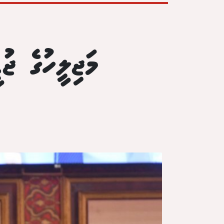
މަޖިލީހުގެ ޖ