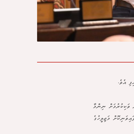
ފި އެވެ.
 ވަކިކުރުމަށް ނިންމާ
ިވަނިކޮށް މަޖިލީހުގެ