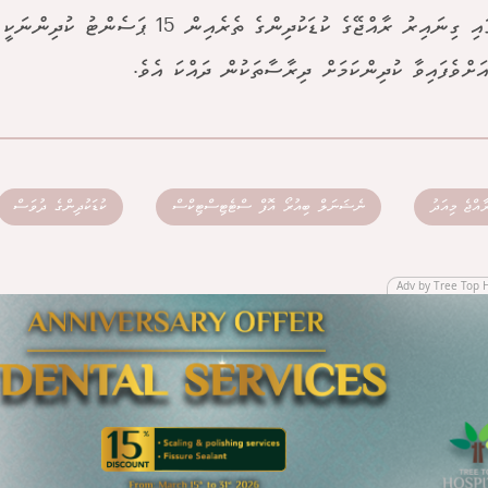
ރާއްޖޭގައި ގިނައިރު ރާއްޖޭގެ ކުޑަކުދިންގެ ތެރެއިން 5
ަށްވެފައިވާ ކުދިންކަމަށް ދިރާސާތަކުން ދައްކަ އެވެ.
ާއްޖެ މިއަދު
ނެޝަނަލް ބިއުރޯ އޮފް ސްޓެޓިސްޓިކްސް
ކުޑަކުދިންގެ ދުވަސް
Adv by Tree Top 