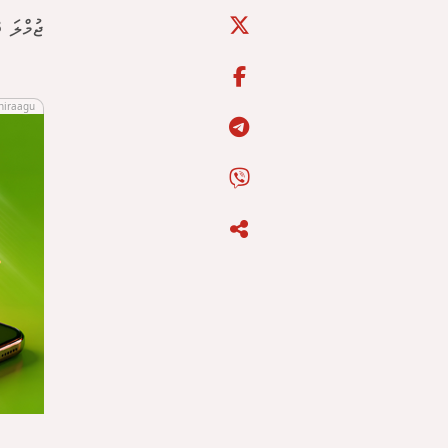
ޖުމްލަ 218 ކުދިންނަށް ޖިންސީ އަނިޔާލިބިގެން 2023 ވަނަ އަހަރު ވަނީ ރިޕޯޓްކޮށްފަ އެވެ.
hiraagu