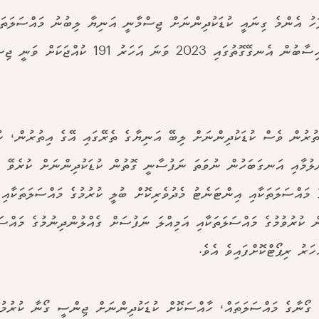
ަހު އެންމެ ގިނައީ ކުޑަކުދިންނަށް ޖިސްމާނީ އަނިޔާ ލިބުނު މައްސަލަތަކ
ތަފާސްހިސާބުން އެނގޭގޮތުގައި 2023 ވަނަ އަހަރ
ތުރުން ވެސް ކުޑަކުދިންނަށް ލިބޭ އަނިޔާގެ ތެރޭގައި އޭގެ އިތުރުން، ކު
ުލުމާއި އަނގަބަހުން ނުވަތަ ނަފުސާނީ ގޮތުން ކުޑަކުދިންނަށް ކުރެވޭ އ
ެ މައްސަލަތަކާއި އިންޓަނެޓު މެދުވެރިކޮށް ބުލީ ކުރުމުގެ މައްސަލަތަކާއި 
ަރު ރިޕޯޓްކޮށްފައިވެ އެވެ.
ގޯނާގެ މައްސަލަތައް، ހާއްސަކޮށް ކުޑަކުދިންނަށް ޖިންސީ ގޯނާ ކުރުމުގ