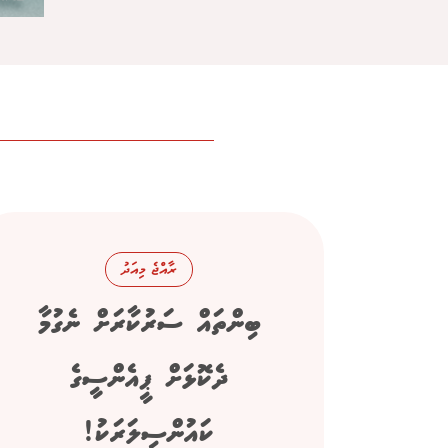
ރާއްޖެ މިއަދު
ބިންތައް ސަރުކާރަށް ނެގުމާ
ދެކޮޅަށް ޕީއެންސީގެ
ކައުންސިލަރަކު!