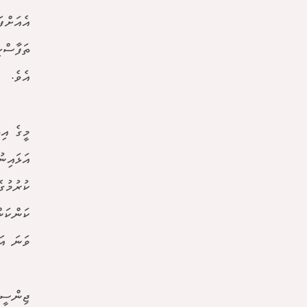
އެއަށްފ
އެވެ.
މީގެ އި
އަޅައިނ
ކުރުމުގ
ވަނަ އަހ
ޖިންސީ 