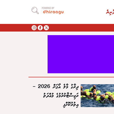
POWERED BY
ުނިޔެ
ދިރާގު މާލެ އޯޕަން 2026 –
ރަޖިސްޓާކުރުމުގެ މުއްދަތު
އިތުރުކޮށްފި