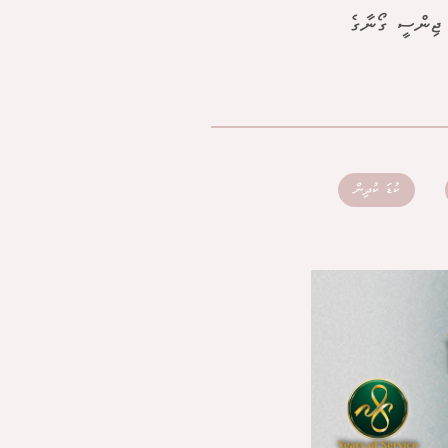
1 ޕަސެންޓު ކުދިންނަކީ ޖިންސީ ގޯނާގެ
ކުޑަ ކުދިން