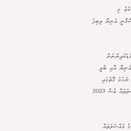
ެވެ. މި
ު 191 ކުއްޖަކަށް ވަނީ ޖިސްމާނީ އަނިޔާ ލިބިފަ
ޑަކުދިންނަށް
ަނިޔާ އާއި ބުލީ
ނަހަމަ ގޮތުގައި
ކަންކަން ކުރުވުމުގެ މައްސަލަތަކާއި އަމިއްލަ ނަފުސަށް ގެއްލުންދިނުމުގެ މައްސަލަތައް ވެސް 2023
ެ މައްސަލަތައް