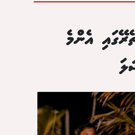
ރޭގައި އެންމެ
ލަ