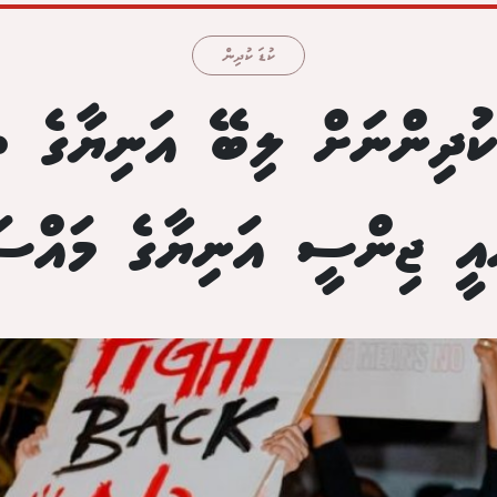
ކުޑަ ކުދިން
ަކުދިންނަށް ލިބޭ އަނިޔާގެ ތެ
ައީ ޖިންސީ އަނިޔާގެ މައްސަ