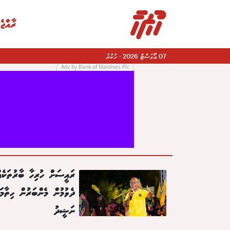
ރާއްޖެ
07 އޯގަސްޓް 2026
·
ހުކުރު
Adv by Bank of Maldives Plc
|
ރައީސަށް ހުރިހާ ބާރުތަކެއ
ދެވުމުން މެންބަރުން ހިތާމަކ
ނަޝީދު