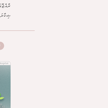
ޝިކާރައ
ރ
Hospital