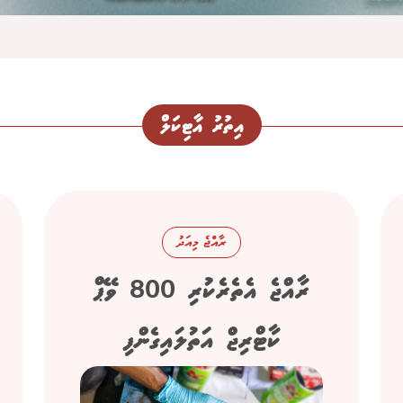
އިތުރު އާޓިކަލް
ރާއްޖެ މިއަދު
ރާއްޖެ އެތެރެކުރި 800 ވޭޕް
ކާޓްރިޖް އަތުލައިގެންފި