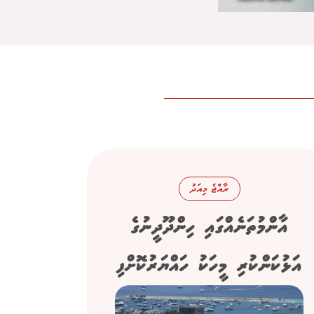
ރާއްޖެ މިއަދު
އާންމުތަނެއްގައި ހިންދޫދީނުގެ
އަޅުކަންކުރި މީހަކު ހައްޔަރުކޮށްފި