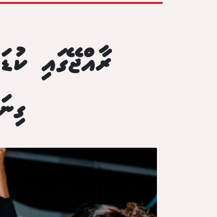
ރާއްޖޭގައި ކުޑ
ގިނ