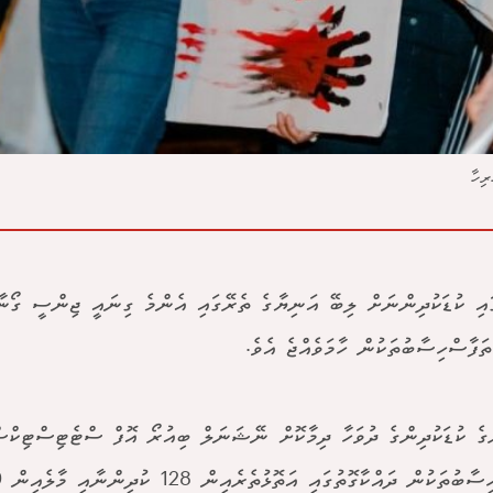
ރިހާ
ައި ކުޑަކުދިންނަށް ލިބޭ އަނިޔާގެ ތެރޭގައި އެންމެ ގިނައީ ޖިންސީ ގޯނާ
ތަފާސްހިސާބުތަކުން ހާމަވެއްޖެ އެވެ.
ުގެ ކުޑަކުދިންގެ ދުވަހާ ދިމާކޮށް ނޭޝަނަލް ބިއުރޯ އޮފް ސްޓެޓިސްޓިކް