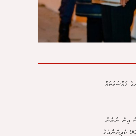
ގެ މައްސަލަތައް
ސް އިން ނެރުނު
ތަފާސްހިސާބުތަކުން ދައްކާގޮތުގައި އަތޮޅުތެރެއިން 128 ކުދިންނާއި މާލެއިން 90 ކުދިންނާއެކު