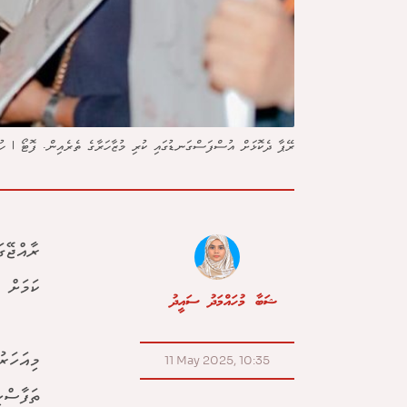
ރޭޕާ ދެކޮޅަށް އުސްފަސްގަނޑުގައި ކުރި މުޒާހަރާގެ ތެރެއިން. ފޮޓޯ | ހު
ރާއްޖޭގ
ކަމަށް 
ޝަބާ މުހައްމަދު ސައީދު
މިއަހަރ
11 May 2025, 10:35