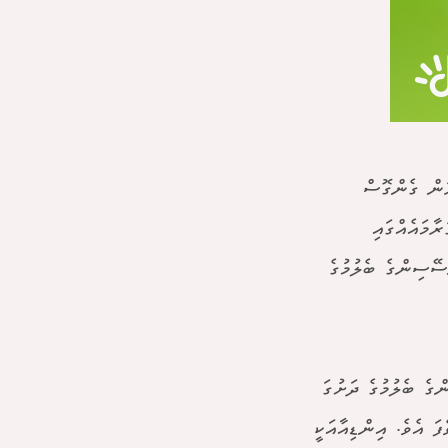
ުން ގެންގޮސް
މައެއްގައި
ޭސިންގެ ބެލުމުގެ
ގެ ބެލުމުގެ ދަށުގަ
ަ އެވެ. އިންޑިއާއަކީ