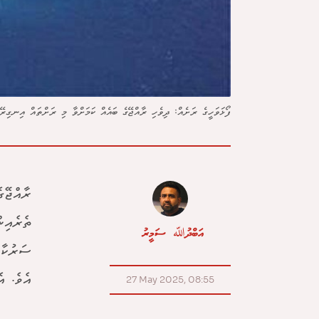
ފޯޅަވަހީގެ ރަށެއް: ދިވެހި ރާއްޖޭގެ ބައެއް ކަމަށްވާ މި ރަށްތައް އިނގ
ރާއްޖޭގ
ތެރެއިނ
އަބްދުﷲ ސަމީރު
ސަރުކާރ
އެވެ. އ
27 May 2025, 08:55