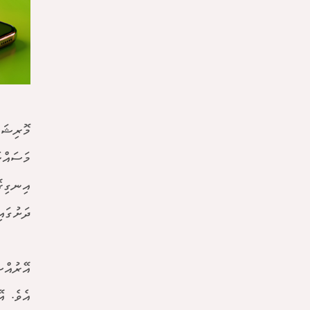
މޮރިޝަސ
މަސައްކ
އިނގިރޭ
ދަށުގައ
އޭރުއްސ
އެވެ. އ