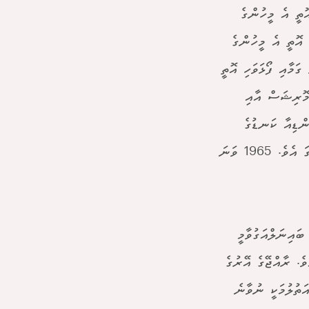
ތީ އެ މީހުންގެ
އޮތީ އެ މީހުންގެ
ގަމާއި ފޯޅަވަހި އޮތީ
މޮރިޝަސް އާއި
ްޑިއާ ކަނޑުގެ
ބައެއްގެ ގޮތުގަ އެވެ. އޭރު އަދި އައްޑޫ ގަން ވެސް އޮތީ އިނގިރޭސިންގެ ދަށުގަ އެވެ. 1965 ވަނަ
ައިނަލްއަގުވާމީ
ެ. ރާއްޖޭގެ އޭރުގެ
ަތުލުމަކީ ނުވާނެ