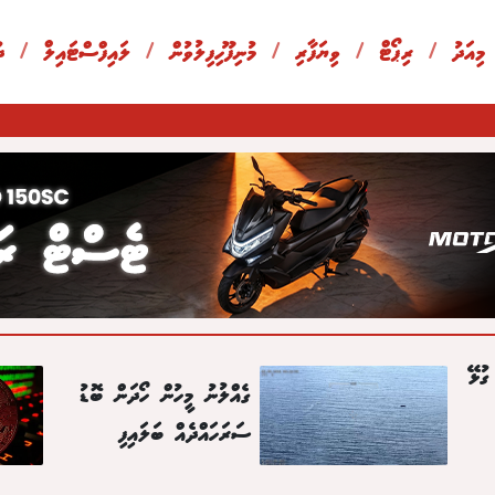
 މިއަދު
/
ރިޕޯޓް
/
ވިޔަފާރި
/
މުނިފޫހިފިލުވުން
/
ލައިފްސްޓައިލް
/
ދ
ގުޅޭ
ގެއްލުނު މީހުން ހޯދަން ބޮޑު
ސަރަހައްދެއް ބަލައިފި