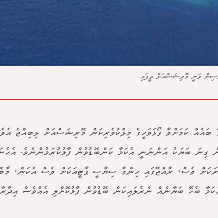
ިރޭސިން ވަނީ މޮރިޝަސްއަށް ދީފައި.
ެ ބައެއް ކަމަށްވާ ފޯޅަވަހީގެ މިލްކުވެރިކަން މޮރިޝަސްއަށް ލިބިއްޖެ އެވެ
ް ގިނަ ބަޔަކު އަންނަނީ އެކަމާ ކަންބޮޑުވުން ފާޅުކުރަމުންނެވެ. އެހެނ
ަކަށް ވެސް، ރާއްޖޭގައި ހިންގާ ސިޔާސީ ޕާޓީއަކަށް ވެސް އެކަން، މާބޮޑ
ެކަމާ ބެހޭ ބަޔާނެއް ނެރެލައިކަން ބޮޑުވުން ފާޅުކޮށްލި އެއްވެސް އިދާރާއ