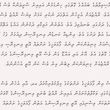
ސިވިލާތުގެ ބައެއްގެ ގޮތުގައި ހިންގަމުން އައިއިރު ސްރީލަންކާ ވެސް އޮ
އެވެ. ރާއްޖެއަށް އެމީހުން އަތްގަދަ ނުކުރި ކަމަށް ވިޔަސް ރާއްޖެ ވެސް 
ުގެ ދަށުގައި ބަނދެވިފަ އެވެ. އުތުރުން މަލިކާއި ދެކުނުން އައްޑު އަތޮޅު 
ްގެ އަތް ދަށުގަ އެވެ. އިންޑިއާ ކަނޑުން އިނގިރޭސިން ދިއުމަށް ފަހު 
ްއަށް މިނިވަންކަން ދިނެވެ. ފޯޅަވަހީގެ ރަށްތައް އޮތީ އިނގިރޭސި އިނ
ރާއްޖެއަށް މިނިވަންކަން ލިބުނު އިރު ވެސް ކަން އޮތީ އެހެންނެވެ.
ް އިން ފޯޅަވަހީގެ ރަށްތަކުގެ މިލްކުވެރިކާމެދު އދ. އާއި އެހެން ވެސް ބ
ަކުގައި ވަކާލާތުކުރަމުން އައިއިރު ރާއްޖެ ބުރަވީ އިނގިރޭސިންގެ ކޮޅަށެވ
ުތަކަށް ވިސްނިފައި އޮތީ އިނގިރޭސިންގެ އަތުން ފޯޅަވަހީގެ ރަށްތައް އ