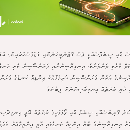
ް އާއި ސީޝެލްސްއަކީ ވެސް މޮޒަންބީކުންނާއި މަޑަގަސްކަރައިން، އަޅ
ަތް ކުރުވި ތަންތަނެވެ. އިނގިރޭސިންނާއި ފަރަންސޭސިން ކުރި ހަނގުރާ
ސިންގެ އަތުން ފަރަންސޭސިން ބަލިވުމާއެކު އިންޑިއާ ކަނޑުގެ ފަރަންސ
ި ހުރި ރަށްތައް އިނގިރޭސިންނަށް ލިބުނެވެ.
ުރެ މޮރިޝަސްއާއި ސީޝެލް އާއި ފޯޅަވަހީގެ ރަށްތައް އޮތީ އިނގިރޭސިން
ޭރު އިނގިރޭސިންގެ ބާރު އިންޑިއާ ކަނޑުގައި އޮތީ އިންތިހާއަށް ގަދަވެފ