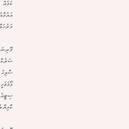
ކަމެއް 
އައުމާއ
މަރުހަލާ
މޮރިޝަސ
ސަރުކާރ
ސާލިހު 
ފޯޅަވަހ
ސިޓީއެއ
ކާމިޔާބ