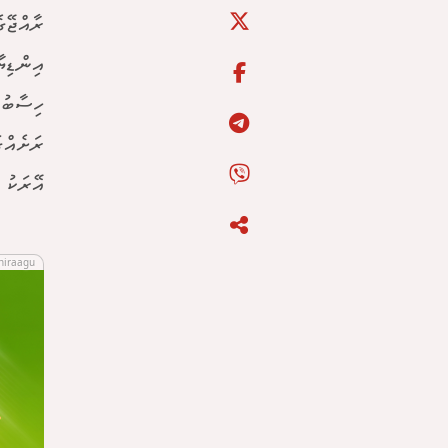
ރާއްޖޭގ
އިންޑިޔ
ރަށެއްގ
އޭރަކު 
hiraagu