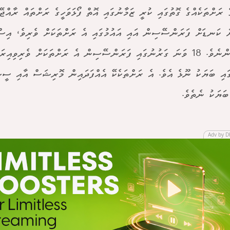
ެ ރަށްތަކެއްގެ ގޮތުގައި ކުރީ ޒަމާނުގައި އޮތް ފޯޅަވަހީގެ ރަށްތައް ރާއްޖޭ
ާ ކަނޑަށް ފަރަންސޭސިން އައި އައުމުގައި އެ ރަށްތަކަށް ވެރިވެ، އިސް
ހިސާބުންނެވެ. 18 ވަނަ ގަރުނުގައި ފަރަންސޭސިން އެ ރަށްތަކަށް ވެރިވިއ
ައި ބަޔަކު ނޫޅެ އެވެ. އެ ރަށްތަކެކޭ އެއްފަދައިން މޮރިޝަސް އާއި ސީ
ބަޔަކު ނެތެވެ.
Adv by D