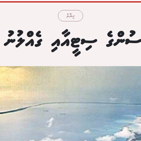
ޚިޔާލު
ުންގެ ސިޓީއާއި ގެއްލުނު ފ