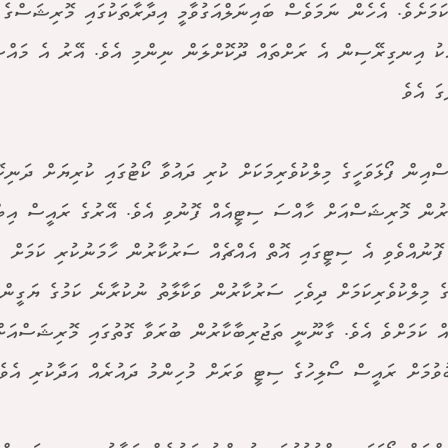
ކަމަށެވެ. އެހެން ނަމަވެސް ބައިނަލްއަގުވާމީ އިދާރާތަކުގައި މޮރިޝަސްގެ ކ
ެކު އިނގިރޭސިން އެ ރަށްތައް ދޫކޮށްލަން ނިންމި އެވެ. އޭރު އެ މައްސ
ގަ އެވެ
ްއިން ފޯޅަވަހީގެ މިލްކުވެރިމަކަށް ކުރި ދައުވާ ކޯޓުގައި ކުރިޔަށް ދަނިކޮ
ުން މޮރިޝަސްއަށް ހާއްސަ ސިޓީއެއް ފޮނުވި އެވެ. އޭރުގެ ރައީސް އިބްރ
ފޮނުއްވެވި އެ ސިޓީގައި އޮތް އެއްޗެއް ސަރުކާރުން ހާމަނުކުރި ކަމަށް 
ީގެ މިލްކުވެރިކަމަށް ދިވެހި ސަރުކާރުން ވަކާލާތު ނުކުރާނެ ކަމުގެ ޔަގީން
ް ކަމަށްވެ އެވެ. ގާނޫނީ ތަޖުރިބާކާރުން ބުރަވާ ގޮތުގައި މޮރިޝަސްއަށ
ުވުމަށް ރައީސް ސޯލިހުގެ ސިޓީ ވަރަށް މުހިންމު ދައުރެއް އަދާކުރި އެވެ