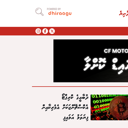
POWERED BY
ުނިޔެ
ދުބާއީގެ ކްރިޕްޓޯ
އެކްސްޗޭންޖަކަށް އެމެރިކާއިން
ފިޔަވަޅު އަޅައިފި