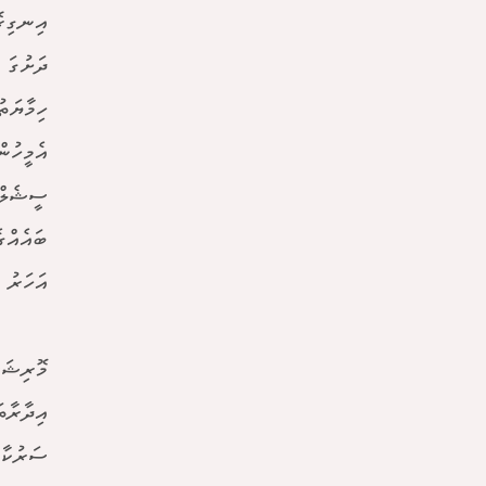
އިނގިރޭ
ދަށުގަ 
ހިމާޔަތ
އެމީހުނ
ސީޝެލްސ
އަހަރު 
މޮރިޝަސ
އިދާރާތ
ސަރުކާރ