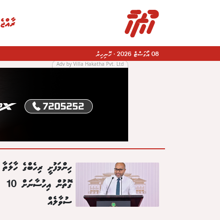
ރާއްޖެ
08 އޯގަސްޓް 2026
·
ހޮނިހިރު
Adv by Villa Hakatha Pvt. Ltd
|
ހިންމަފުށީ ރިހެބްގެ ހާލަތާ 
ގޮތުން އިހުސާނަށް 10
ސުވާލެއް