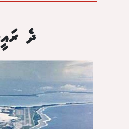
ދެ ރައީސ