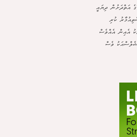
ގެ އަތްދަށުން ދިޔައީ
ތިއުމާރު ކުރި
ިރަކު އެއިން އެއްވެސް
ޝެލްސްއަކު ވެސް