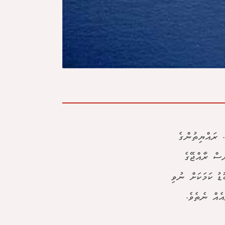
. ރައްޔިތުންގެ
ަސް ރާއްޖޭގެ
ު ކަމަކަށް ނުވި
ެއް ނެތެވެ.