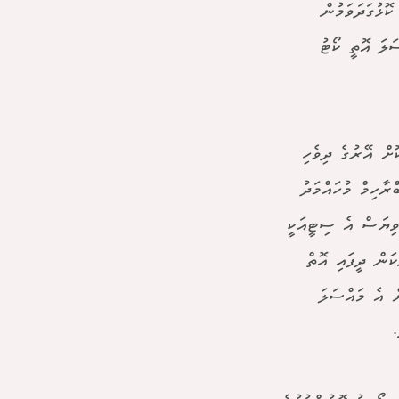
ޮޅުގަދަވަމުން
ަލަ އޮތީ ކޯޓު
ށް އޭރުގެ ދިވެހި
ާހިމް މުހައްމަދު
ވިޔަސް އެ ސިޓީއަކީ
ކަން ދީފައި އޮތް
ް އެ މައްސަލަ
.