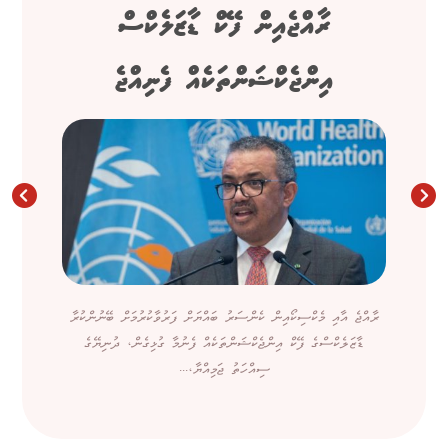
ރާއްޖެއިން ފޭކް ޑާޒަލެކްސް
އިންޖެކްޝަންތަކެއް ފެނިއްޖެ
ރާއްޖެ އާއި މެކްސިކޯއިން ކެންސަރު ބައްޔަށް ފަރުވާކުރުމަށް ބޭނުންކުރާ
ޑާޒަލެކްސްގެ ފޭކް އިންޖެކްޝަންތަކެއް ފެނުމާ ގުޅިގެން، ދުނިޔޭގެ
ސިއްހަތު ޖަމިއްޔާ،...