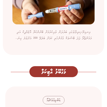
އިނގިރޭސިވިލާތުގައި ބަރުދަން ލުއިކުރުމަށް ބޭނުންކުރާ އޮޒެމްޕިކް އަދި
މައުންޖާރޯ ފަދަ ބޭސްތަކާ ގުޅުންހުރި ކަމަށް ބެލެވޭ 200 އަށްވުރެ ގިނަ...
މަގުބޫލު އާޓިކަލް
ޑަބްލިއުއެޗްއޯ