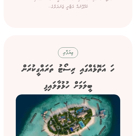
ކެމްޕޭނެއް އެޓާނީ ޖެނެރަލްގެ...
ވިޔަފާރި
ހަ އަތޮޅެއްގައި ރިސޯޓު ތަރައްގީކުރަން
ބީލަމަށް ހުޅުވާލައިފި