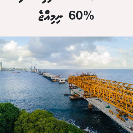
%60 ނިމިއްޖެ