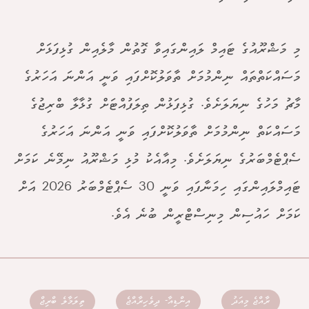
މި މަޝްރޫއުގެ ޓައިމް ލައިންގައިވާ ގޮތުން މާލެއިން ގުޅިފަޅަށް
މަސައްކަތްތައް ނިންމުމަށް ތާވަލުކޮށްފައި ވަނީ އަންނަ އަހަރުގެ
މާޗު މަހުގެ ނިޔަލަށެވެ. ގުޅިފަޅުން ތިލަފުއްޓަށް ގުޅާލާ ބްރިޖުގެ
މަސައްކަތް ނިންމުމަށް ތާވަލުކޮށްފައި ވަނީ އަންނަ އަހަރުގެ
ސެޕްޓެމްބަރުގެ ނިޔަލަށެވެ. މިއާއެކު މުޅި މަޝްރޫއު ނިމޭނެ ކަމަށް
ޓައިމްލައިންގައި ހިމަނާފައި ވަނީ 30 ސެޕްޓެމްބަރު 2026 އަށް
ކަމަށް ހައުސިން މިނިސްޓްރީން ބުނެ އެވެ.
ރާއްޖެ މިއަދު
އިންޑިއާ- ދިވެހިރާއްޖެ
ތިލަމާލެ ބްރިޖް