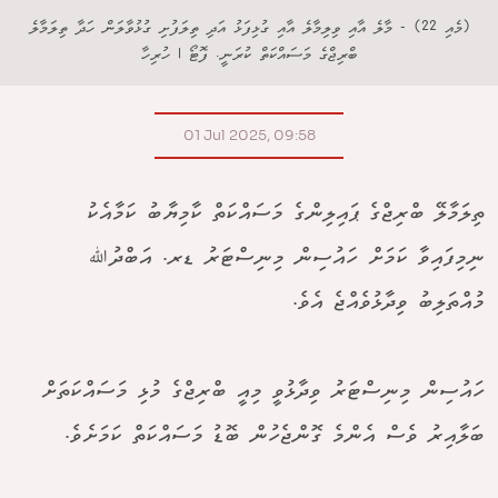
(މެއި 22) - މާލެ އާއި ވިލިމާލެ އާއި ގުޅިފަޅު އަދި ތިލަފުށި ގުޅުވާލަން ހަދާ ތިލަމާލެ
ބްރިޖްގެ މަސައްކަތް ކުރަނީ. ފޮޓޯ | ހުރިހާ
01 Jul 2025, 09:58
ތިލަމާލޭ ބްރިޖްގެ ޕައިލިންގެ މަސައްކަތް ކާމިޔާބު ކަމާއެކު
ނިމިފައިވާ ކަމަށް ހައުސިން މިނިސްޓަރު ޑރ. އަބްދުﷲ
މުއްތަލިބު ވިދާޅުވެއްޖެ އެވެ.
ހައުސިން މިނިސްޓަރު ވިދާޅުވީ މިއީ ބްރިޖްގެ މުޅި މަސައްކަތަށް
ބަލާއިރު ވެސް އެންމެ ގޮންޖެހުން ބޮޑު މަސައްކަތް ކަމަށެވެ.