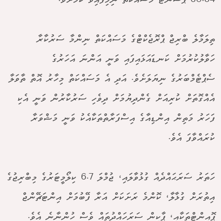
60.84 ޕަސެންޓް މަސައްކަތް ނިމިފައިވާ ކަމަށެވެ.
ތިލަމާލެ ބްރިޖް ޕްރޮޖެކްޓްގެ މަސައްކަތް ނިންމާ ސަރުކާރާ
ހަވާލުކުރުމަށް ކަނޑައަޅައިފައި ވަނީ އަންނަ އަހަރުގެ
ސެޕްޓެމްބަރުގެ ނިޔަލަށެވެ. އަދި އެ މަސައްކަތް މިހާރު އޮތް ތާވަލާ
އެއްގޮތަށް ކުރިއަށް ގެންދިޔުމަށް ދިވެހި ސަރުކާރުން ވަނީ އެކި
ފަހަރު މަތިން އިންޑިއާގެ އިސްފަރާތްތަކާއެކު ވަނީ މަޝްވަރާ
ކުރައްވާފަ އެވެ.
ހަތަރު ސަރަޙައްދެއް ގުޅުވާލައި، ޖުމްލަ 6.7 ކިލޯމީޓަރުގެ މިބްރިޖުގެ
އިތުރަށް ގުޅާލާ، ކޮންމެ ރަށަކަށް އަރާ ފޭބުމަށް އިންޓަޗޭންޖް
ޕޮއިންޓްތަކާއި، ޕާކިން ސަރަހައްދުތައް ވެސް ހުންނާނެ އެވެ.