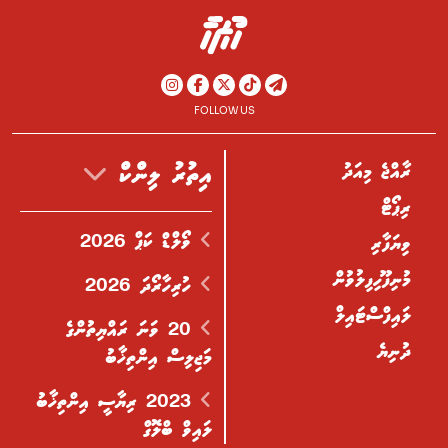
FOLLOW US
ރާއްޖެ މިއަދު
އިތުރު ލިންކް
ރިޕޯޓް
ވޯލްޑް ކަޕް 2026
ވިޔަފާރި
މުނިފޫހިފިލުވުން
ހުރިހާރޯދަ 2026
ލައިފްސްޓައިލް
20 ވަނަ ރައްޔިތުންގެ
ދުނިޔެ
މަޖިލިސް އިންތިޚާބު
2023 ރިޔާސީ އިންތިޚާބު
ލައިވް ބްލޮގް