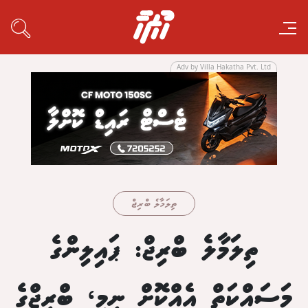
Adv by Villa Hakatha Pvt. Ltd
ތިލަމާލެ ބްރިޖް
ތިލަމާލެ ބްރިޖް: ޕައިލިންގެ
މަސައްކަތް އެއްކޮށް ނިމި، ބްރިޖްގެ