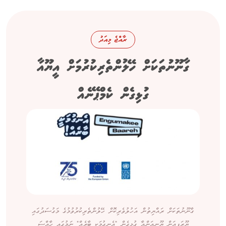
ރާއްޖެ މިއަދު
ގާނޫނުތަކަށް ހޭލުންތެރިކުރުމަށް އީޔޫއާ
ގުޅިގެން ކެމްޕޭނެއް
ގާނޫނުތަކަށް ރައްޔިތުން އަހުލުވެރިކޮށް ހޭލުންތެރިކުރުވުމުގެ މަގުސަދުގައި
ޔޫރަޕިއަން ޔޫނިއަންއާ ގުޅިގެން "އެނގުމަކީ ބާރެއް" ނަމުގައި ހާއްސަ