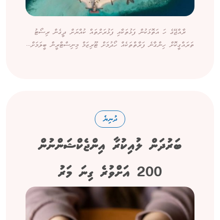
ރާއްޖޭގެ ހަ އަތޮޅަކުން ފަޅުތަކާއި ފަޅުރަށްތައް ކުއްޔަށް ދީގެން ރިސޯޓު
ތަރައްގީކޮށް ހިންގާނެ ފަރާތްތަކެއް ހޯދުމަށް ޓޫރިޒަމް މިނިސްޓްރީން ބީލަމަށް...
ދުނިޔެ
ބަރުދަން ލުއިކުރާ އިންޖެކްޝަންނުން
200 އަށްވުރެ ގިނަ މަރު