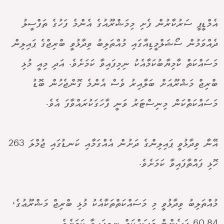
އެމްޑީޕީ ސަރުކާރުން ފެށި މިމަޝްރޫއުގެ އެންމެ ފަހުގެ ތަފްސީލު
ދެއްވަމުން ސޯޝަލްމީޑިއާގައި މުއްތަލިބު ވިދާޅުވީ ބްރިޖްގެ ޕައިލިން
މަސައްކަތް ކާމިޔާބުކަމާއެކު ނިމިފައިވާ ކަމަށެވެ. އަދި މިއީ މުޅި
ބްރިޖް މަޝްރޫއަށް ބަލާއިރު ވެސް އެންމެ ގޮންޖެހުން ބޮޑު
މަސައްކަތްކަން މިނިސްޓަރު ވަނީ ފާހަގަކުރައްވާފަ އެވެ.
އޭނާ ވިދާޅުވީ ޕައިލިންގެ ދަށުން އެއްގަމާއި ކަނޑުގައި ޖުމްލަ 263
ހޮޅި ފައްތާފައިވާ ކަމަށެވެ.
މުއްތަލިބު ވިދާޅުވީ މި މަސައްކަތްތަކާއެކު މުޅި ބްރިޖް މަޝްރޫޢުގެ،