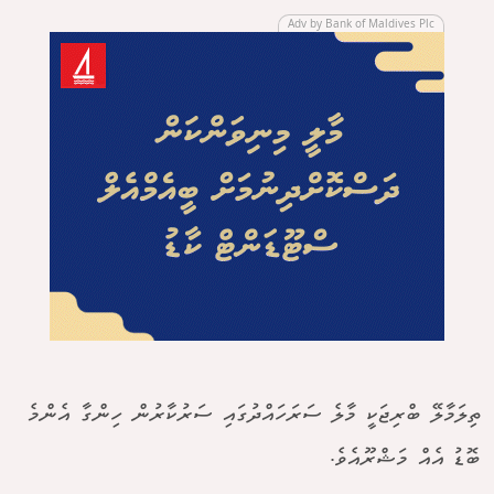
Adv by Bank of Maldives Plc
ތިލަމާލޭ ބްރިޖަކީ މާލެ ސަރަހައްދުގައި ސަރުކާރުން ހިންގާ އެންމެ
ބޮޑު އެއް މަޝްރޫއެވެ.