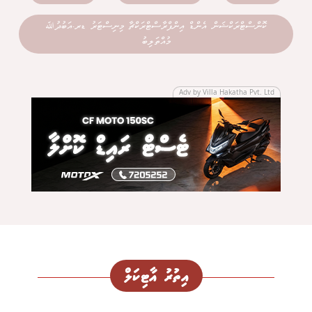
ކޮންސްޓްރަކްޝަން އެންޑް އިންފްރާސްޓްރަކްޗާ މިނިސްޓަރު ޑރ.އަބުދުﷲ
މުއްތަލިބު
Adv by Villa Hakatha Pvt. Ltd
އިތުރު އާޓިކަލް