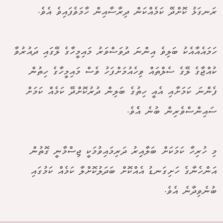
ރަނގަޅު ކޮށްދޭ ކަމެއްކަން ދިރާސާއިން ހާމަވެފައިވެ އެވެ.
ހަމައެއާއެކު ބަލިވެ އިންނަ ދުވަސްވަރު މައިމީހާގެ ލޭގައި ދައުރުވާ
ކުއްޖާގެ ލޭގެ ސެލްތައް ވިހެއުމަށްފަހު ވެސް މައިމީހާގެ ހިތުން
ފެންނަ ކަމަށާއި އެއީ ހިތުގެ ބަލިން ދުރުކޮށްދޭ ކަމެއް ކަމަށް
ސައިންސްވެރިން ބުނެ އެެވެ.
މި ހުރިހާ ކަމަކަށް ބަލާއިިރު ދަރިމައިވުމަކީ ޖިސްމާނީ ގޮތުން
އަންހެނާގެ ހަށިގަނޑު އެއްކޮށް ބަދަލުކޮށްލާ ކަމެއް ކަމުގައި
ބުނެވިދާނެ އެވެ.