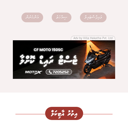
ލައިފްސްޓައިލް
ސިއްހަތު
އަންހެނުން
Adv by Villa Hakatha Pvt. Ltd
އިތުރު އާޓިކަލް