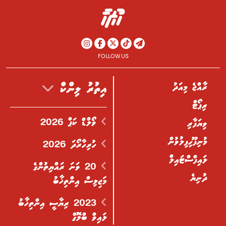
FOLLOW US
ރާއްޖެ މިއަދު
އިތުރު ލިންކް
ރިޕޯޓް
ވޯލްޑް ކަޕް 2026
ވިޔަފާރި
މުނިފޫހިފިލުވުން
ހުރިހާރޯދަ 2026
ލައިފްސްޓައިލް
20 ވަނަ ރައްޔިތުންގެ
ދުނިޔެ
މަޖިލިސް އިންތިޚާބު
2023 ރިޔާސީ އިންތިޚާބު
ލައިވް ބްލޮގް