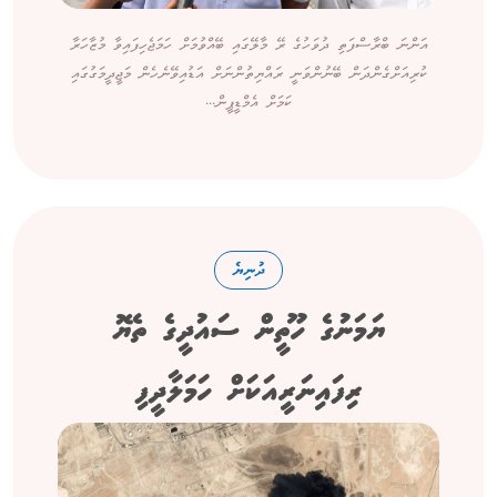
އަންނަ ބްރާސްފަތި ދުވަހުގެ ރޭ މާލޭގައި ބޭއްވުމަށް ހަމަޖެހިފައިވާ މުޒާހަރާ
ކުރިއަށްގެންދަން ބޭނުންވަނީ ރައްޔިތުންނަށް އަޑުއިވޭނެހެން މަޖީދީމަގުގައި
ކަމަށް އެމްޑީޕީން...
ދުނިޔެ
ޔަމަނުގެ ހޫތީން ސައުދީގެ ތެޔޮ
ރިފައިނަރީއަކަށް ހަމަލާދީފި