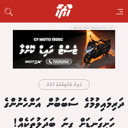
Adv by Villa Hakatha Pvt. Ltd
ދަރިން ތަރުބިއްޔަތު ކުރުން
ދަރިމައިވުމުގެ ސަބަބުން އަންހެނުންގެ
ހަށިގަނޑަށް ގިނަ ބަދަލުތަކެއް!