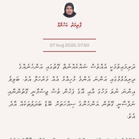
ފާތިމަތު އަހުލާމް
07 Aug 2025, 07:50
ދަރިމައިވުމަކީ އެއްވެސް ޝައްކެއްނެތް ގޮތުގައި އަންހެނެއްގެ
ދިރިއުޅުމުގައި އަންނަ އެންމެ މުހިއްމު އެއް މަރުހަލާ އެވެ. ބަލިވެ
އިންނަ ނުވަ މަހުގަ އާއި އޭގެ ފަހުން ވެސް ޖިސްމާނީ ގޮތުންނާއި
ނަފްސާނީ ގޮތުން އަންހެނާގެ ސިއްހަތަށް ބޮޑު ބަދަލުތަކެއް އާދެ
އެވެ.