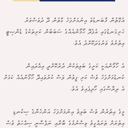
އެގޮތުން މާބަނޑުވެ އިނުމަށްފަހު ގާތުން ދޭ ދުވަސްވަރު
ހަށިގަނޑުގައި އުފެދޭ ހޯމޯންއެއްގެ ސަބަބުން ކަށިތަކުގެ ޑެންސިޓީ
އިތުރުވެ ވަރުގަދަކޮށްދެ އެވެ.
އެ ހޯމޯންއަކީ ކަށީގެ ބަލިތަކުން ދުރުކޮށްދީ އިއްދައިން
ކެނޑުމަށްފަހު ވެސް ކަށި ފީވުން ލަސް ކުރުވައިދޭ ހޯމޯންއެއް ކަމަށް
އެ ދިރާސާގައި ހޯދިފައިވެ އެވެ.
މީގެ އިތުރުން ވެސް ބަލިވެ އިނުމަށްފަހު އަންހެނާގެ ސިކުނޑި
އިތުރަށް ތަރައްގީވެ ވިސްނުމުގެ ބާރާއި ނަފްސާނީ ސިއްހަތު ވެސް