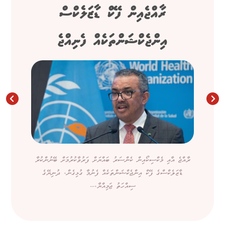
ރާއްޖެއިން ފޭކް ޑާޒަލެކްސް
އިންޖެކްޝަންތަކެއް ފެނިއްޖެ
ރާއްޖެ އާއި މެކްސިކޯއިން ކެންސަރު ބައްޔަށް ފަރުވާކުރުމަށް ބޭނުންކުރާ
ޑާޒަލެކްސްގެ ފޭކް އިންޖެކްޝަންތަކެއް ފެނުމާ ގުޅިގެން، ދުނިޔޭގެ
ސިއްހަތު ޖަމިއްޔާ،...