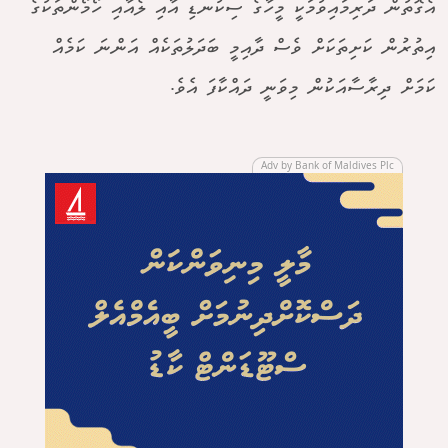
އެގޮތުން ދަރިމައިވުމަކީ މީހާގެ ސިކުނޑި އާއި ލެއާއި ހޯމޯންތަކުގެ
އިތުރުން ކަށިތަކަށް ވެސް ދާއިމީ ބަދަލުތަކެއް އަންނަ ކަމެއް
ކަމަށް ދިރާސާއަކުން މިވަނީ ދައްކާފަ އެވެ.
Adv by Bank of Maldives Plc