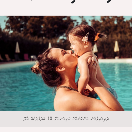
ދަރިމައިވުމުން އަންހެނެއްގެ ހަށިގަނޑަށް ބޮޑު ބަދަލުތަކެއް އާދޭ