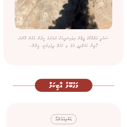
ސައުދީ އަރާމްކޯގެ ޖީޒާން ރިފައިނަރީއަށް ޔަމަނުގެ އީރާނާ ގުޅުން އޮންނަ
ހޫތީން ހަމަލާދީފި އެވެ. މި ހަމަލާ ދީފައިވަނީ، އީރާނާ...
މަގުބޫލު އާޓިކަލް
ޑަބްލިއުއެޗްއޯ