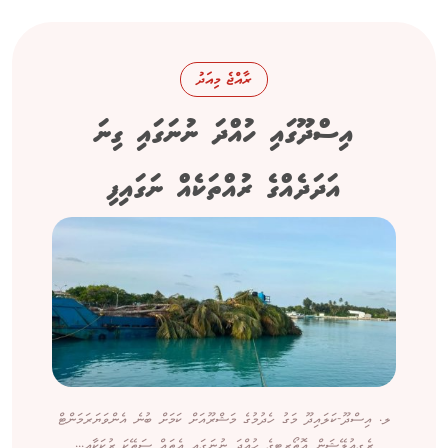
ރާއްޖެ މިއަދު
އިސްދޫގައި ހުއްދަ ނުނަގައި ގިނަ
އަދަދެއްގެ ރުއްތަކެއް ނަގައިފި
ލ. އިސްދޫ-ކަލައިދޫ މަގު ހެދުމުގެ މަޝްރޫއަށް ކަމަށް ބުނެ އެންވަޔަރަމަންޓް
ރެގިއުލޭޝަން އޮތޯރިޓީގެ ހުއްދަ ނުނަގައި އެތައް ސަތޭކަ ރުކަކާއި...