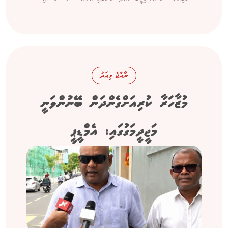
ރާއްޖެ މިއަދު
މުޒާހަރާ ކުރިއަށްގެންދަން ބޭނުންވަނީ
މަޖީދީމަގުގައި: އެމްޑީޕީ