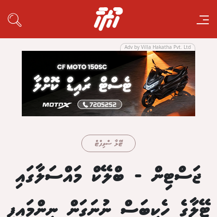
Adv by Villa Hakatha Pvt. Ltd
ޓޭލާ ސްވިފްޓް
ޖަސްޓިން - ބްލޭކް މައްސަލާގައި
ޓޭލާގެ ހެކިބަސް ނުނަގަން ނިންމައިފި