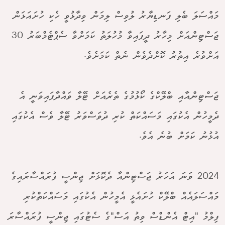
މައްސަލަ ބެލި ފަނޑިޔާރު ލުވިސް ލިމަން ވިދާޅުވީ ހެކި ހުށައަޅަން
ޖަސްޓިންއަށް މިހާރު ދީފައިވާ މުހުލަތު ކަމަށްވާ ސެޕްޓެމްބަރު 30
އަށްވުރެ އިތުރު ކޮށްދެވެން ނެތް ކަމަށެވެ.
ޖަސްޓިންއާއި ބްލޭކްގެ ކޯޅުމުގެ ތެރެއަށް ޓޭލާ ވައްދާފައިވަނީ އެ
ދެމީހުން އެކުގައި މަސައްކަތް ކުރި ދުވަސްވަރު ޓޭލާ ވެސް އެކުގައި
އުޅުނު ކަމަށް ބުނެ އެވެ.
2024 ވަނަ އަހަރު ޖަސްޓިންއާ ދެކޮޅަށް ޖިންސީ ފުރައްސާރައިގެ
މައްސަލައެއް ބްލޭކް ހުށައެޅީ އެމީހުން އެކުގައި މަސައްކަތްކުރި
ފިލްމު "އިޓް އެންޑްސް ވިތު އަސް"ގެ ސެޓުގައި ޖިންސީ ފުރައްސާރަ