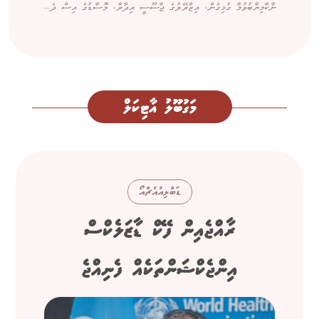
ނާކާމިޔާބުވުމާ ގުޅިގެން، އިޒްރޭލުގެ ޖާސޫސީ އިދާރާ، މޮސާޑުގެ އިސް ދެ...
މަގުބޫލު އާޓިކަލް
ޑަބްލިއުއެޗްއޯ
ރާއްޖެއިން ފޭކް ޑާޒަލެކްސް
އިންޖެކްޝަންތަކެއް ފެނިއްޖެ