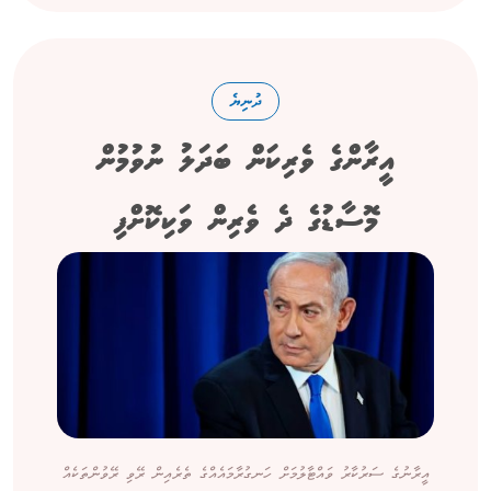
ދުނިޔެ
އީރާންގެ ވެރިކަން ބަދަލު ނުވުމުން
މޮސާޑުގެ ދެ ވެރިން ވަކިކޮށްފި
އީރާނުގެ ސަރުކާރު ވައްޓާލުމަށް ހަނގުރާމައެއްގެ ތެރެއިން ރޭވި ރޭވުންތަކެއް