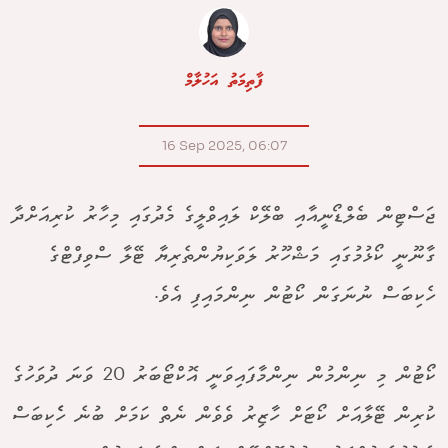
ފާތިމަތު އަހުލާމް
16 Sep 2025, 06:07
ޖަސްޓިން ބެލްޑޯނީއާއި ބްލޭކް ލައިވްލީގެ މެދުގައި މިހާރު ކުރިއަށްދާ
ގާނޫނީ ކޯޅުމުގައި މަޝްހޫރު ލަވަކިޔުންތެރިޔާ ޓޭލާ ސްވިފްޓްގެ
ހެކިބަސް ނުނަގަން ކޯޓުން ނިންމައިފި އެވެ.
ކޯޓުން މި ނިންމުން ނިންމާފައިވަނީ އޮކްޓޯބަރު 20 ވަނަ ދުވަހުގެ
ކުރިން ޓޭލާއަށް ކޯޓަށް ހާޒިރު ވެވެން ނެތް ކަމަށް ބުނެ ހެެކިބަސް