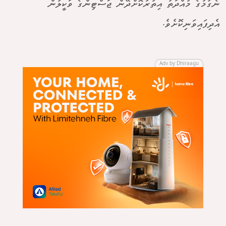
ނެގުމުގެ މުއްދަތު އިތުރުކޮށްދޭން ޖަސްޓިންގެ ވަކީލުން
އެދިފައިވަނިކޮށެވެ.
Adv by Dhiraagu