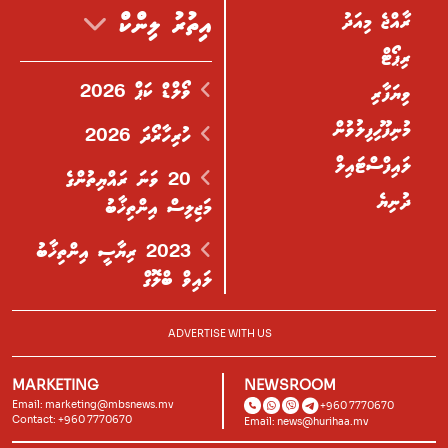
ރާއްޖެ މިއަދު
އިތުރު ލިންކް
ރިޕޯޓް
ވޯލްޑް ކަޕް 2026
ވިޔަފާރި
މުނިފޫހިފިލުވުން
ހުރިހާރޯދަ 2026
ލައިފްސްޓައިލް
20 ވަނަ ރައްޔިތުންގެ
ދުނިޔެ
މަޖިލިސް އިންތިޚާބު
2023 ރިޔާސީ އިންތިޚާބު
ލައިވް ބްލޮގް
ADVERTISE WITH US
MARKETING
NEWSROOM
Email:
marketing@mbsnews.mv
+960 7770670
Contact: +960 7770670
Email:
news@hurihaa.mv