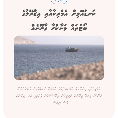
ކަނޑުއޮޅިން އެމެރިކާއާއި އިޒްރޭލުގެ
ބޯޓުތައް މަނާކުރާ ގާނޫނެއް
އެމެރިކާއާއި އިޒްރޭލުގެ އުޅަނދުފަހަރު ހޮރްމޫޒް ކަނޑުއޮޅިން ދަތުރުކުރުން
މަނާކުރާ ބިލެއް އީރާނުގެ މަޖިލީހުން ދިރާސާކުރަން ފަށައިފި އެވެ. އީރާނުގެ
ފާސް ނިއުސް...