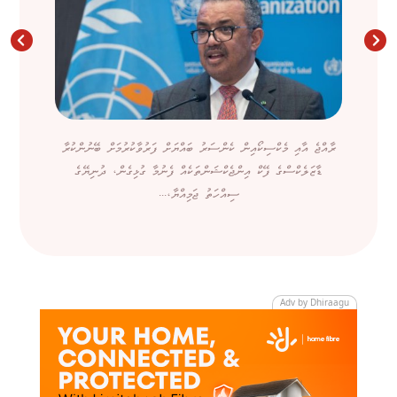
ރާއްޖެ އާއި މެކްސިކޯއިން ކެންސަރު ބައްޔަށް ފަރުވާކުރުމަށް ބޭނުންކުރާ
ޑާޒަލެކްސްގެ ފޭކް އިންޖެކްޝަންތަކެއް ފެނުމާ ގުޅިގެން، ދުނިޔޭގެ
ސިއްހަތު ޖަމިއްޔާ،...
Adv by Dhiraagu