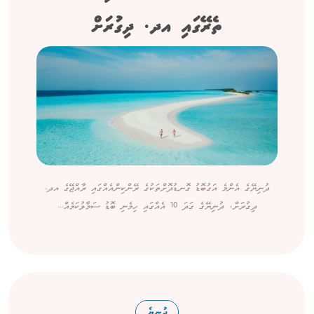
ތެރޭގައި އދ. ދިގުރަށް
ދުނިޔޭގެ އެންމެ އަގުބޮޑު ގޮނޑުދޮށްތަކުގެ ރޭންކިންއެއްގައި ރާއްޖޭގެ އދ.
ދިގުރަށް، ދުނިޔޭގެ ގަދަ 10 އެއްގައި ހިމެނި ބޮޑު ސަމާލުކަމެއް...
ދުނިޔެ