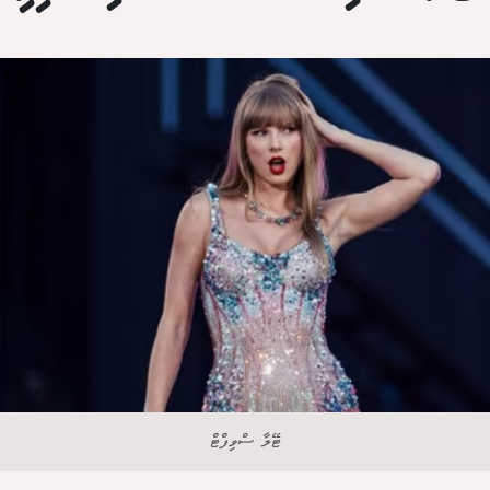
ޓޭލާ ސްވިފްޓް