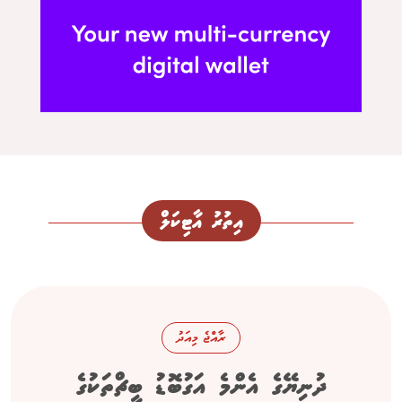
އިތުރު އާޓިކަލް
ރާއްޖެ މިއަދު
ދުނިޔޭގެ އެންމެ އަގުބޮޑު ބީޗްތަކުގެ