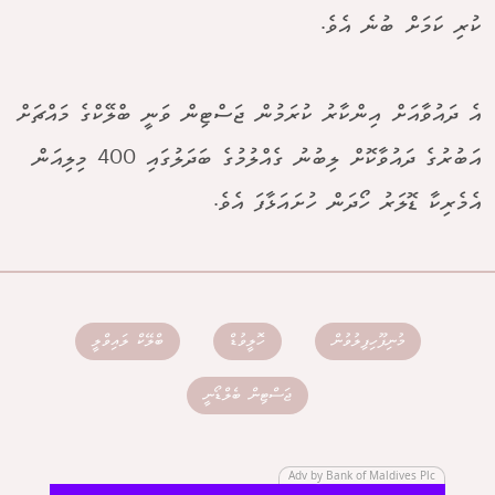
ކުރި ކަމަށް ބުނެ އެވެ.
އެ ދައުވާއަށް އިންކާރު ކުރަމުން ޖަސްޓިން ވަނީ ބްލޭކްގެ މައްޗަށް
އަބުރުގެ ދައުވާކޮށް ލިބުނު ގެއްލުމުގެ ބަދަލުގައި 400 މިލިއަން
އެމެރިކާ ޑޮލަރު ހޯދަން ހުށައަޅާފަ އެވެ.
މުނިފޫހިފިލުވުން
ހޮލީވުޑް
ބްލޭކް ލައިވްލީ
ޖަސްޓިން ބެލްޑޯނީ
Adv by Bank of Maldives Plc