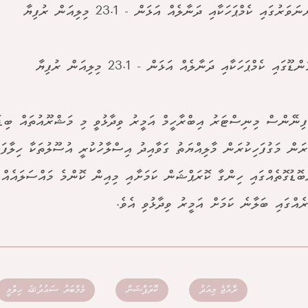
ަރުގައި ކެމްޕަހަކާއި ދަނާލެއް އަޅަން - 23.1 މިލިއަން ރުފިޔާ
ޫގައި ކެމްޕަހަކާއި ދަނާލެއް އަޅަން - 23.1 މިލިއަން ރުފިޔާ
ފިނޭންސް މިނިސްޓަރު އިބްރާހީމް އަމީރު ވިދާޅުވީ މި މަޝްރޫއުތައް ބިޑަ
ުރަން މަގުފަހިކުރަން މާލިއްޔަތު ގަވާއިދު އިސްލާހުކުރީ އުސޫލުތަކާ ހިލާފަށ
ްބޮޑުގޮތެއްގައި ހިންގާ ކޮރަޕްޝަން ކަމަށާއި މިއިން ކޮންމެ މައްސަލައެއް ވ
ެއްގައި ބަލާނެ ކަމަށް އަމީރު ވިދާޅުވި އެވެ.
ރާއްޖެ މިއަދު
ކޮރަޕްޝަން
މެމްބަރު ސައުދުﷲ ހިލްމީ