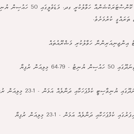
މިމްސް ކޮންސްޓަރަކްޝަންއާ ހަވާލުކުރީ ގދ. މ
 ތަރައްގީ ކުރުމަށެވެ.
ު އިންޖިނިއަރިންނާ ހަވާލުކުރި މަޝްރޫއުތައް
ން ޔުނިޓު - 64.79 މިލިއަން ރުފިޔާ
ގައި ޔުނިވާސިޓީ ކެމްޕަހަކާއި ދަނާލެއް އަޅަން - 23.1 މިލިއަން ރުފިޔާ
ުގައި ކެމްޕަހަކާއި ދަނާލެއް އަޅަން - 23.1 މިލިއަން ރުފިޔާ