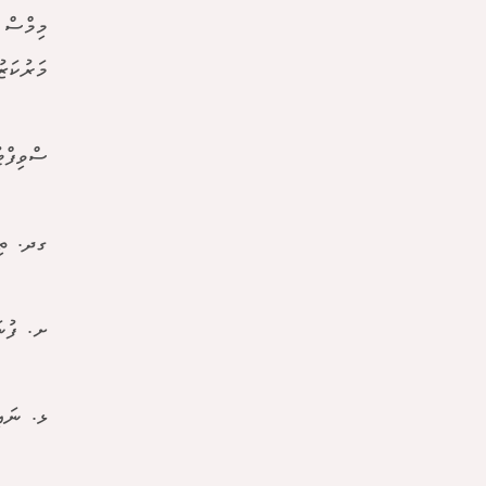
މަރުކަޒު
ސްވިފްޓ
ގދ. ތިނަދޫގައި 50 ހައުސި
ށ. ފުނަދޫ
ޅ. ނައިފަރ