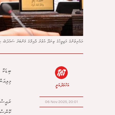
ރައްޔިތުންގެ މަޖިލީހުގެ ތިނަދޫ އުތުރު ދާއިރާގެ މެންބަރު ސައުދުﷲ ހިލް
މިލިއަނ
އަހުމަދު އަލީ
ރައީސް 
06 Nov 2025, 20:01
ކޮންސްޓ