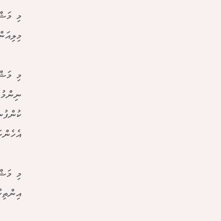
މިލިއަނ
މި މަޝް
ނިންމުމ
ކުންފުނ
އެހެންކ
މި މަޝް
އިންތިހ