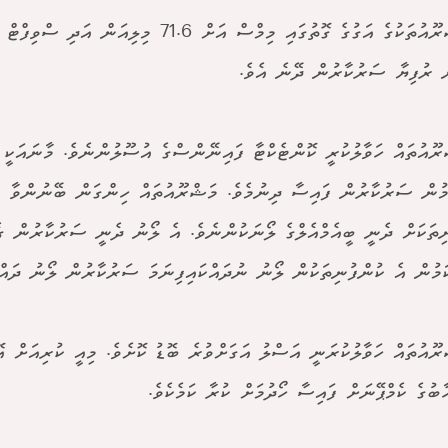
ް ރުފިޔާ ސަރުކާރުން ދޭނެ އެވެ.
ރޫއުތައް ހަވާލުކުރީ ކޮންޓެކްޓާ ފައިނޭންސްގެ އުސޫލުންނެވެ. މާނައަކީ 
ުން ސަރުކާރުން ފައިސާ ދިނުމެވެ. މަޝްރޫއުތައް ހިންގަން ބޭނުންވާ ފ
ިތަކަށް ދެނީ ބީއެމްއެލްގެ ލޯނަކުންނެވެ. އެ ލޯނު ދެނީ ސަރުކާރުން ގެ
ަމުން އެ ކުންފުނިތަކުން ލޯނު ނުދައްކައިފިނަމަ ސަރުކާރުން ލޯނު ދައްކ
ރޫއުތައް ހަވާލުކުރަނީ އަސްލު އަގަށްވުރެ ބޮޑު ކޮށެވެ. މިއީ ކުރިއަށް އ
ާބުގެ ކެމްޕޭނަށް ފައިސާ ހޯދުމަށް ކުރާ ކަމެކެވެ.