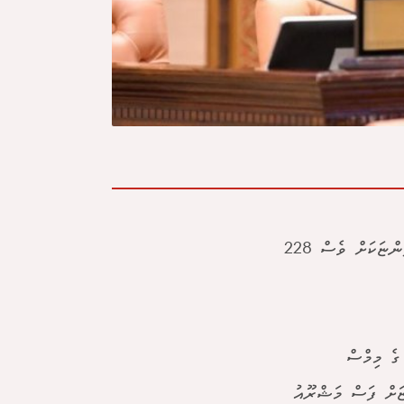
ބިޑަކާ ނުލައި ތިނަދޫ އުތުރު ދާއިރާގެ މެންބަރު ސައުދުﷲ ހިލްމީގެ ދެ ކުންފުންޏަކަށް ވެސް 228
ގެ މިމްސް
ަށް ފަސް މަޝްރޫއު