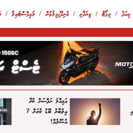
 މިއަދު
/
ރިޕޯޓް
/
ވިޔަފާރި
/
މުނިފޫހިފިލުވުން
/
ލައިފްސްޓައިލް
/
ދ
އަމިއްލަ ނަފްސަށް ކުރާ
ި
އިތުބާރު ބޮޑު ކުރަން 7
އުސޫލެއް!