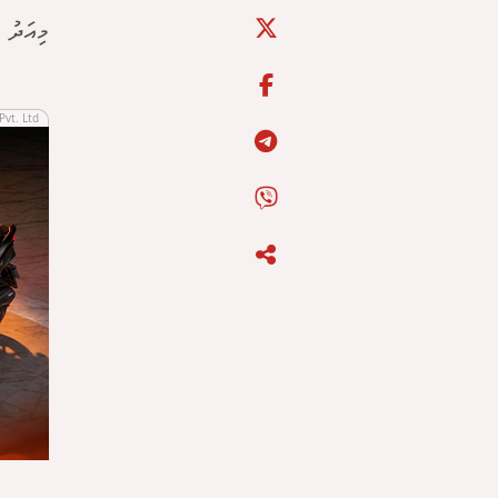
މިއަދު ހ
Pvt. Ltd