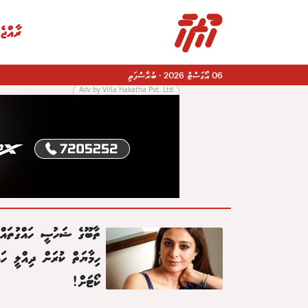
ރާއްޖެ
06 އޯގަސްޓް 2026
·
ބުރާސްފަތި
Adv by Villa Hakatha Pvt. Ltd
|
ތާބޫގެ ޝަހުސީ ހައްގުތައް
ހިމާޔަތް ކުރަން ދިއްލީ ހައ
ކޯޓަށް!