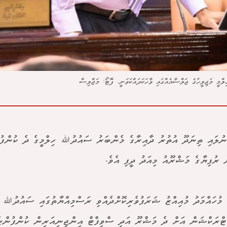
މީ މަޖިލީހުގެ ޖަލްސާއެއްގައި ވާހަކަދައްކަވަނީ. ފޮޓޯ: މަޖްލިސް
ް ރުފިޔާގެ މަޝްރޫއު މިއަދު ދީފި އެވެ.
މުހައްމަދު މުއިއްޒު ޝަރަފުވެރިކޮށްދެއްވި ރަސްމިއްޔާތުގައި ސައުދުﷲ 
ްރަކްޝަން އަށް ދެ މަޝްރޫ އަދި ސްވިފްޓް އިންޖިނިއަރިން ކުންފުންޏ