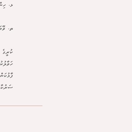
ޅ. ހިންނަވ
ތ. ވޭމަންޑ
ކުރީގެ 
ހަވާލުކ
ފާޅުކަނ
ސަރުކާރ