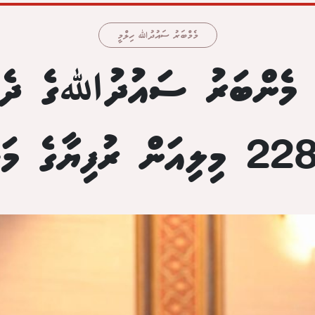
މެމްބަރު ސައުދުﷲ ހިލްމީ
ި މެންބަރު ސައުދުﷲގެ ދެ ކ