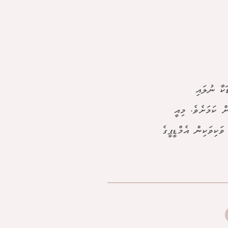
ކާ ނުލައި
ް ކަމަށެވެ. މިއީ
ަކިވަކިން އެމްޑީޕީގެ