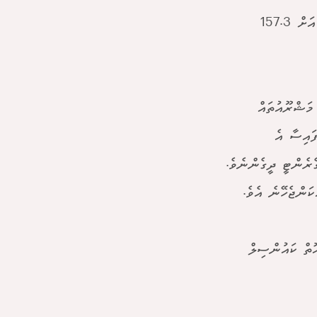
މި މަޝްރޫއުތަކުގެ އަގުގެ ގޮތުގައި މިމްސް އަށް 71.6 މިލިއަން އަދި ސްވިފްޓް އަށް 157.3
މަޝްރޫއުތައް
ައިސާ އެ
ރެންޓީ ދީގެންނެވެ.
ަންޖެހޭނެ އެވެ.
ޮތް ކައުންސިލް