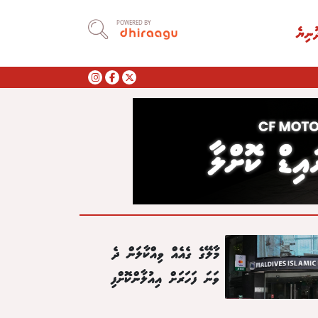
POWERED BY
ުނިޔެ
މާލޭގެ ގެއެއް ވިއްކާލަން ދެ
ވަނަ ފަހަރަށް އިއުލާންކޮށްފި