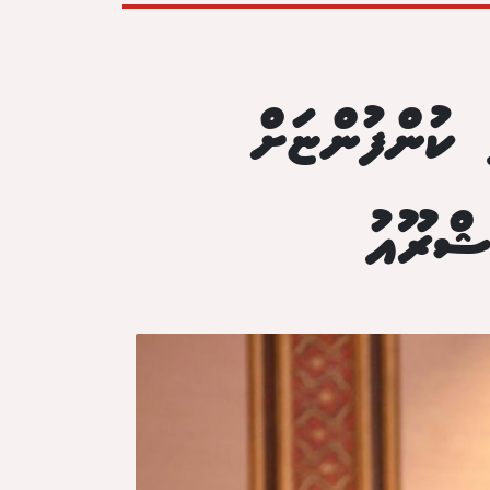
ުންފުންޏަށް