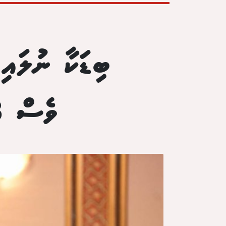
ބިޑަކާ ނުލައ
ވެސް 228 މިލިއަން ރުފިޔާގެ މަޝްރޫއު