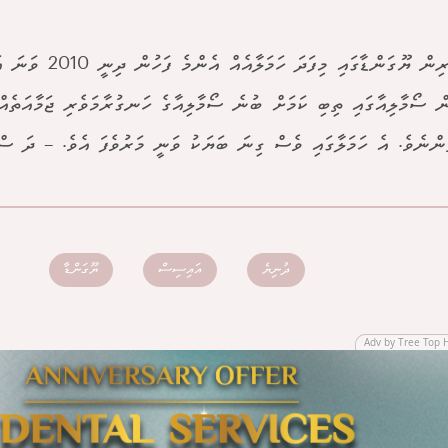
މީގެ ކުރިން ޔޫގަންޑާގައި މިފަ
ް ސޯމާލިއާގައި ތިބި ކަމަށް ބުނެ ސޯމާލިއާގެ ހަނގުރާމަވެރި ޖަމާއަތެއް
ުންނެވެ. އެ ހަމަލާގައި ވެސް ގިނަ ބަޔަކު ވަނީ މަރުވެފަ އެވެ. – ދަ ސް
ދުނިޔެ
އައިސިސް
ޔޫގަންޑާ
Adv by Tree Top 