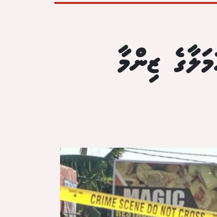
ަލާގެ ޒިންމާ