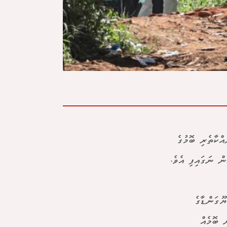
ައްކާތެރި ބޮމުގެ
ް ނަގައިފި އެވެ.
ޫގަންޑާގެ
ް ބޮމެއް