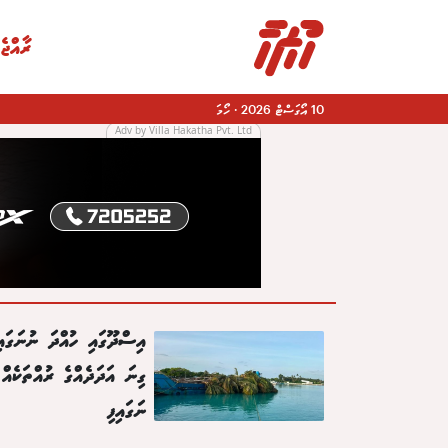
ރާއްޖެ
10 އޯގަސްޓް 2026
·
ހޯމަ
Adv by Villa Hakatha Pvt. Ltd
|
އިސްދޫގައި ހުއްދަ ނުނަގައި
ގިނަ އަދަދެއްގެ ރުއްތަކެއް
ނަގައިފި