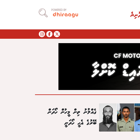
POWERED BY
ުނިޔެ
ގެއްލުނު ތިން މީހުން ހޯދަން
ބޭރުގެ އެހީ ހޯދަނީ