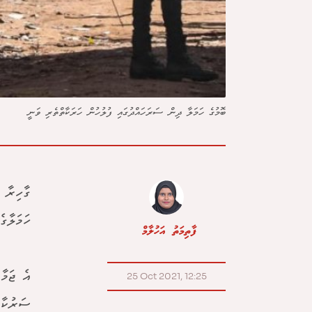
ބޮމުގެ ހަމަލާ ދިން ސަރަހައްދުގައި ފުލުހުން ހަރަކާތްތެރި ވަނީ
ހަމަލާގ
ފާތިމަތު އަހުލާމް
އެ ޖަމާ
25 Oct 2021, 12:25
ސަރުކާރ