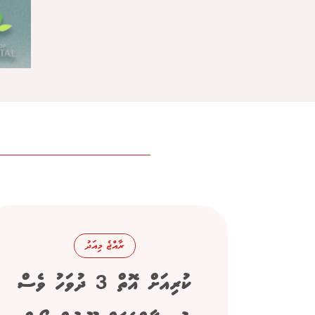
ރާއްޖެ މިއަދު
ކުރިއަށް އޮތް 3 ދުވަހު ވެސް