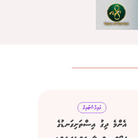
ލައިފްސްޓައިލް
އެންމެ ދިގު އިސްތަށިގަނޑުގެ