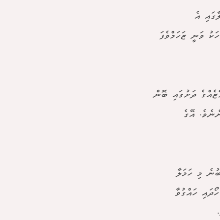
ގައި އެ
ަކު ވަނީ ޒަހަމްވެފަ
ޭޒެއްގެ ދަށުގައި ބޮން
ްނެވެ. އޭގެ
ުނެ މި ހަމަލާ
ޯދައި ހައްގުވާ