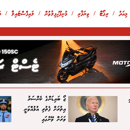
 މިއަދު
/
ރިޕޯޓް
/
ވިޔަފާރި
/
މުނިފޫހިފިލުވުން
/
ލައިފްސްޓައިލް
/
ދ
ޖޯ ބައިޑަންގެ ކެންސަރު
އިތުރަށް ފެތުރި އުޅުއްވަނީ
ވަރަށް ވޭނުގައި