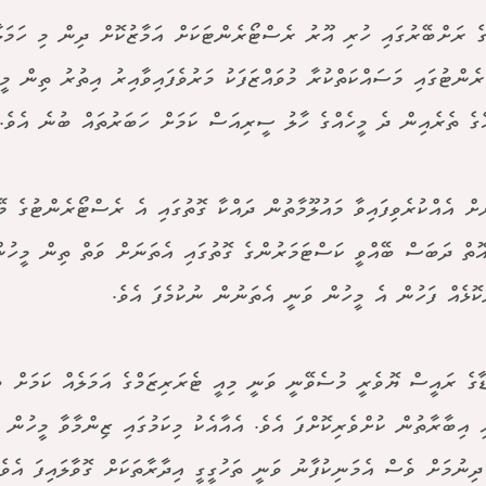
ާގެ ރަށްބޭރުގައި ހުރި އޫރު ރެސްޓޯރެންޓަކަށް އަމާޒުކޮށް ދިން މި ހަމަލާ
ެންޓުގައި މަސައްކަތްކުރާ މުވައްޒަފަކު މަރުވެފައިވާއިރު އިތުރު ތިން މީހ
ޭގެ ތެރެއިން ދެ މީހެއްގެ ހާލު ސީރިއަސް ކަމަށް ހަބަރުތައް ބުނެ އެވެ.
ަށް އެއްކުރެވިފައިވާ މައުލޫމާތުން ދައްކާ ގޮތުގައި އެ ރެސްޓޯރެންޓުގެ މ
އޮތް ދަބަސް ބޭއްވީ ކަސްޓަމަރުންގެ ގޮތުގައި އެތަނަށް ވަތް ތިން މީހުނ
ުކޮޅެއް ފަހުން އެ މީހުން ވަނީ އެތަނުން ނުކުމެފަ އެވެ.
ާގެ ރައީސް ޔޮވެރީ މުސެވޭނީ ވަނީ މިއީ ޓެރަރިޒަމްގެ އަމަލެއް ކަމަށް ބ
ި އިބާރާތުން ކުށްވެރިކޮށްފަ އެވެ. އެއާއެކު މިކަމުގައި ޒިންމާވާ މީހުން ހ
ދިނުމަށް ވެސް އެމަނިކުފާނު ވަނީ ތަހުގީގީ އިދާރާތަކަށް ގޮވާލައިފަ އެވެ.