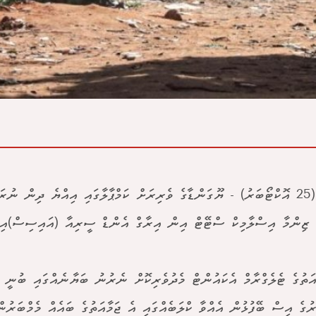
ގާހިރާ (25 އޮކްޓޯބަރު) - ޔޫގަންޑާގެ ވެރިރަށް ކަމްޕާލާގައި އިއްޔެ ދިން ނުރ
ެ ޒިންމާ އިސްލާމިކް ސްޓޭޓް އިން އިރާގް އެންޑް ސީރިއާ (އައިސިސް)އިނ
އަތުގެ ޓެލެގްރާމް އެކައުންޓް މެދުވެރިކޮށް ނެރުނު ބަޔާނެއްގައި ބުނީ ޔ
ުގެ އިސް ބޭފުޅުން އެއްވާ ކްލަބެއްގައި އެ ޖަމާއަތުގެ ބައެއް މެމްބަރުނ