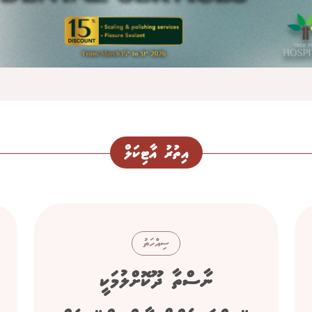
އިތުރު އާޓިކަލް
ސިއްހަތު
ނާސްތާ ދޫކޮށްލުމަކީ