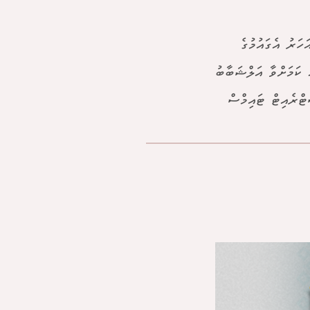
ދަ ހަމަލާއެއް އެންމެ ފަހުން ދިނީ 2010 ވަނަ އަހަރު އެގައުމުގެ
 ކަމަށްވާ އަލްޝަބާބު
ޓްރެއިޓް ޓައިމްސް