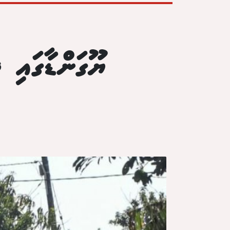
ޔޫގަންޑާގައި 