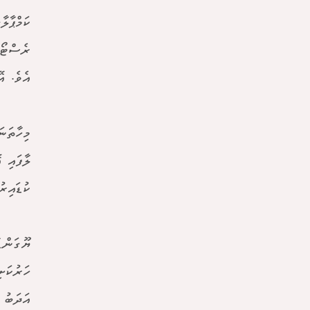
ކަމްޕާލ
ރެސްޓޯރ
އެވެ. އ
މިހާތަނ
ލާފައި 
ކުޑައިރ
ޔޫގަންޑ
ހަރުކަށ
އަދަބު 