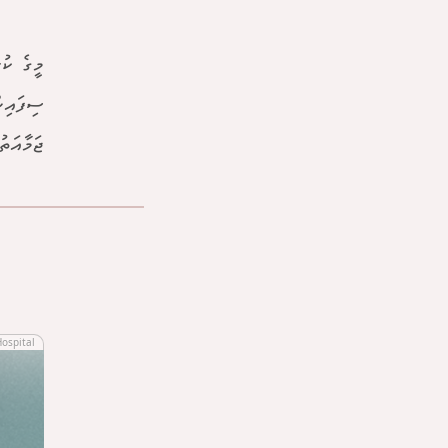
ސިފައިނ
ޖަމާއަތ
Hospital