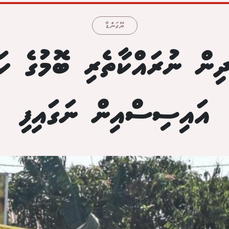
ޔޫގަންޑާ
ދިން ނުރައްކާތެރި ބޮމުގެ ހަމ
އައިސިސްއިން ނަގައިފި