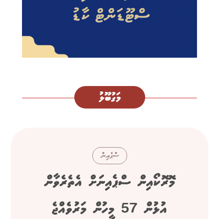
މަގުބޫލު
ސްޕެއިން
މޮރޮކޯއިން ސްޕެއިނަށް އެތެރެވާން
އުޅުން 57 މީހުން މަރުވެއްޖެ