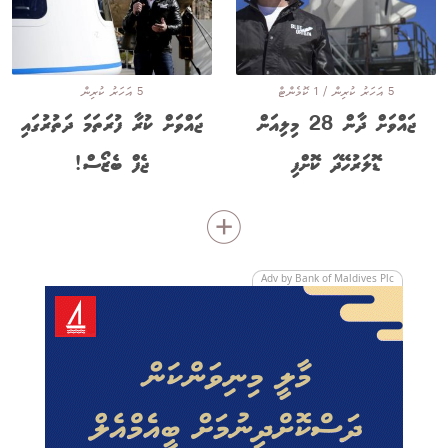
5 އަހަރު ކުރިން / 1 ކޮމެންޓް
5 އަހަރު ކުރިން
ޖައްވަށް ދާން 28 މިލިއަން
ޖައްވަށް ކުރާ ފުރަތަމަ ދަތުރުގައި
ޑޮލަރުހޭދަ ކޮށްފި
ޖެފް ބެޒޯސް!
Adv by Bank of Maldives Plc