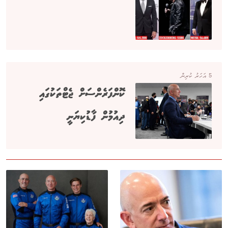
5 އަހަރު ކުރިން
ކޮންފަރެންސަށް ޖެޓްތަކުގައި
ދިއުމުން ފާޑުކިޔަނީ