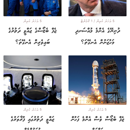
5 އަހަރު ކުރިން / 1 ކޮމެންޓް
5 އަހަރު ކުރިން
ދުނިޔޭގެ އެންމެ މުއްސަނދި
ޖެފް ބެޒޯސްގެ ޖައްވީ ދަތުރުގެ
މަހުޖަނުން އެނގޭތަ؟
ބައިވެރިން އެނގޭތަ؟
5 އަހަރު ކުރިން
5 އަހަރު ކުރިން
ޖެފް ބެޒޯސް ވެސް އެންމެ ފަހުން
ޖައްވީ ދަތުރުގައި ފުރާވަރުގެ