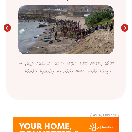
މޮރޮކޯއާ އިންވެގެން އޮންނަ ސްޕޭންގެ ސެއުތާ ސަރަހައްދަށް ފާއިތުވި 24
ގަޑިއިރުގެ ތެރޭގައި 50,000 އަށްވުރެ ގިނަ ހިޖުރަވެރިން އެތެރެވާން...
Adv by Dhiraagu