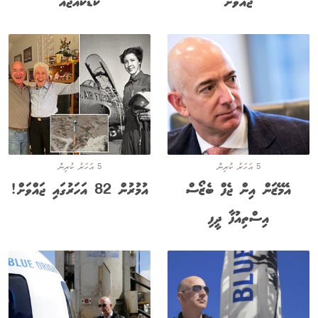
ޖައްވަށް
ކުޑަކުއްޖެއް
5 އަހަރު ކުރިން
5 އަހަރު ކުރިން
އެމޭޒަން އިން ޖެފް ބެޒޯސް
އުމުރުން 82 އަހަރުގައި ޖައްވަށް!
އިސްތިއުފާ ދީފި