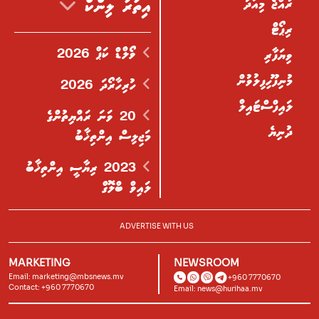
ރާއްޖެ މިއަދު
އިތުރު ލިންކް
ރިޕޯޓް
ވޯލްޑް ކަޕް 2026
ވިޔަފާރި
މުނިފޫހިފިލުވުން
ހުރިހާރޯދަ 2026
ލައިފްސްޓައިލް
20 ވަނަ ރައްޔިތުންގެ
ދުނިޔެ
މަޖިލިސް އިންތިޚާބު
2023 ރިޔާސީ އިންތިޚާބު
ލައިވް ބްލޮގް
ADVERTISE WITH US
MARKETING
NEWSROOM
Email:
marketing@mbsnews.mv
+960 7770670
Contact: +960 7770670
Email:
news@hurihaa.mv