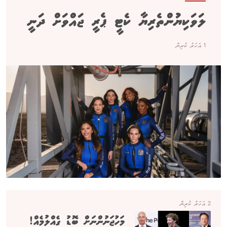
ލަވަކިޔުންތެރިޔާ ކެޓީ ޕެރީ ޖައްވަށް ދަނީ
1 އަހަރު ކުރިން
2 އަހަރު ކުރިން
މަހުޖަނުންނަށް ބޮޑު ގެއްލުމެއް!