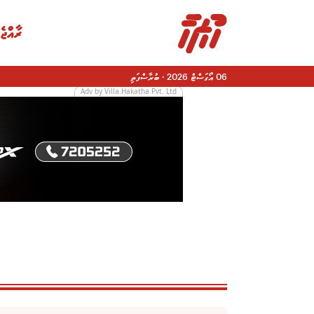
ރާއްޖެ
06 އޯގަސްޓް 2026
·
ބުރާސްފަތި
Adv by Villa Hakatha Pvt. Ltd