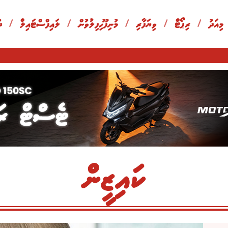
 މިއަދު
/
ރިޕޯޓް
/
ވިޔަފާރި
/
މުނިފޫހިފިލުވުން
/
ލައިފްސްޓައިލް
/
ދ
ކައިޒީން