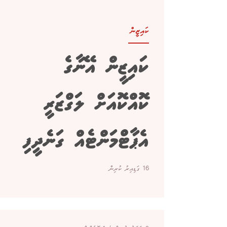
ކައިޒީން
ކައިޒީން އޭނާގެ
ކޮއްކޮއަށް ލަގްޒަރީ
އެޕާޓްމަންޓެއް ގަނެދީފި
16 ގަޑިއިރު ކުރިން