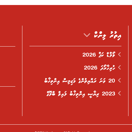
އިތުރު ލިންކް
ވޯލްޑް ކަޕް 2026
ހުރިހާރޯދަ 2026
20 ވަނަ ރައްޔިތުންގެ މަޖިލިސް އިންތިޚާބު
2023 ރިޔާސީ އިންތިޚާބު ލައިވް ބްލޮގް