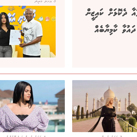
3 އަހަރު ކުރިން
އާ ދެކޮޅަށް ކައިޒީން
ައުވާ ކާމިޔާބެއް