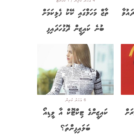
4 އަހަރު ކުރިން / 1 ކޮމެންޓް
ައުވާ
ތާޖް މަހަލްގައި ކޭކު ފެޅިކަމަށް
ބުނެ ކައިޒީން ދޮގުހަދައިފި
6 އަހަރު ކުރިން
ަށް
ކައިޒީންގެ ޓިކްޓޮކް އާ ވީޑިއޯ
ބަލައިފިންތަ؟