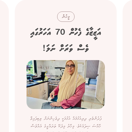
މީހުން
އަޒީޒާގެ ފެހުން 70 އަހަރުގައި
ވެސް ވަރަށް ނަލަ!
ފުދުންތެރި ދިރިއުޅުމެއް އުޅުމަކީ ދިވެހިންނަށް ލިބިފައިވާ
ހާއްސަ ސިފައެކެވެ. މިހާރު މިދެކޭ ތަރައްގީގެ އެއްވެސް