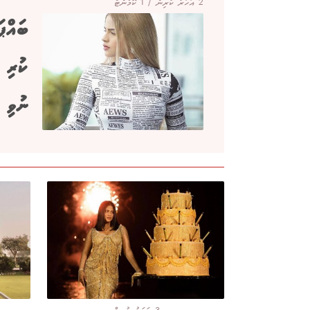
2 އަހަރު ކުރިން / 1 ކޮމެންޓް
ބައްޕަ
ކުރި ދ
ނުވި