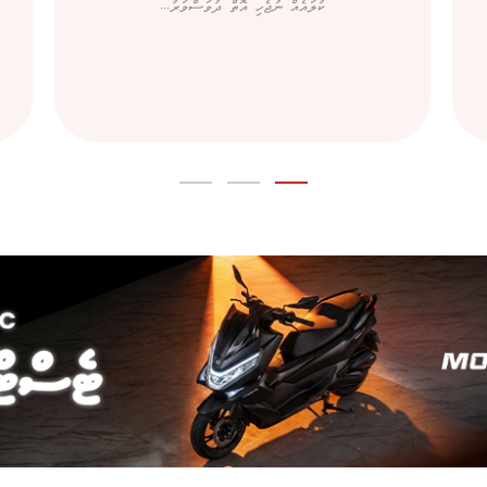
ކުލައެއް ނުޖެހި އޮތް ދުވަސްވަރު...