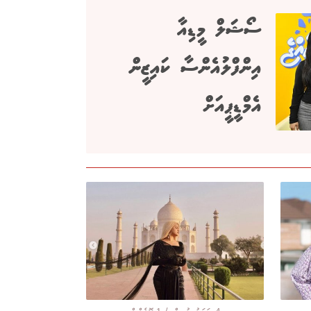
ސޯޝަލް މީޑިއާ
އިންފްލުއެންސާ ކައިޒީން
އެމްޑީޕީއަށް