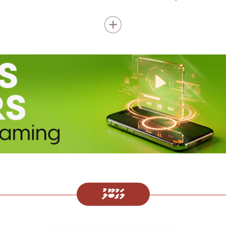
މަގުބޫލު