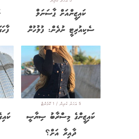
3 އަހަރު ކުރިން
ކައިޒީންއަށް ޕާސަނަލް
ކ
ސެކިއުރިޓީ ނުދެން: ފުލުހުން
ފާހަ
5 އަހަރު ކުރިން / 1 ކޮމެންޓް
ކައިޒީންގެ މިސްރާބު ސިޔާސީ
ކައިގ
ދާއިރާ އަށް؟