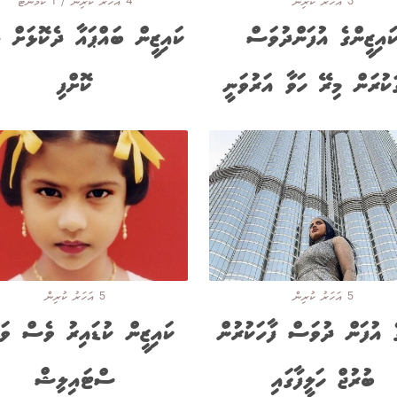
3 އަހަރު ކުރިން
4 އަހަރު ކުރިން / 1 ކޮމެންޓް
ައިޒީންގެ އުފަންދުވަސް
ކައިޒީން ބައްޕައާ ދެކޮޅަށް ދ
ގަކުރަން މިރޭ ހަވާ އަރުވަނީ
ކޮށްފި
5 އަހަރު ކުރިން
5 އަހަރު ކުރިން
ެ އުފަން ދުވަސް ފާހަކުރުން
ކައިޒީން ކުޑައިރު ވެސް ވަރ
ބުރުޖް ހަލީފާގައި
ސްޓައިލިޝް