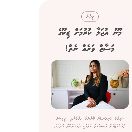
މީހުން
މޫނު އުޖަލާ ކުރުމަށް ޒިކޫގެ
ސިނގ
މަސާޖް ވަރެއް ނެތް!
"ފްރެންޗް
އަމިއްލަ ހަށިގަނޑަށް ބޭނުންވާ އަޅާލުންދީ، ރީތިކަން
ދެމެހެއްޓުމަށް މަސައްކަތް ކުރުމަކީ ދުޅަހެޔޮކޮށް ހުރުމަށް