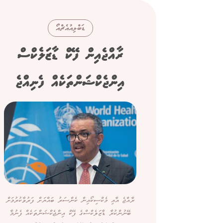
ޑަބްލިއުއެޗްއޯ
ރާއްޖެއިން ފޭކް ޑާޒަލެކްސް
އިންޖެކްޝަންތަކެއް ފެނިއްޖެ
ރާއްޖެ އާއި މެކްސިކޯއިން ކެންސަރު ބައްޔަށް ފަރުވާކުރުމަށް
ބޭނުންކުރާ ޑާޒަލެކްސްގެ ފޭކް އިންޖެކްޝަންތަކެއް ފެނުމާ