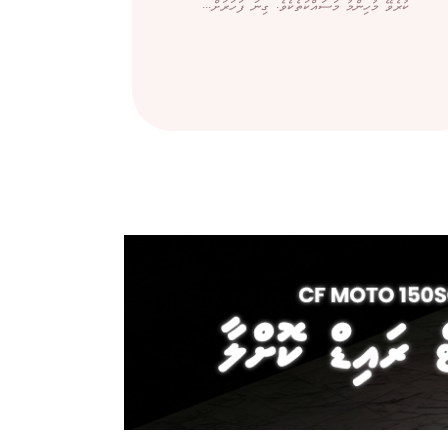
ކުރެވޭ މުހިންމު މަސައްކަތެކެވެ. ގިނަ ފަހަރަށް...
ބޭރުން ގ
ސިނގިރޭޓަށްވު
ކަމަށް ބުނެ