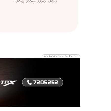
ގުޅިގެން، ދުނިޔޭގެ ސިއްހަތު ޖަމިއްޔާ،...
Adv by Villa Hakatha Pvt. Ltd