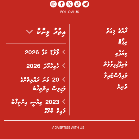
FOLLOW US
ރާއްޖެ މިއަދު
އިތުރު ލިންކް
ރިޕޯޓް
ވޯލްޑް ކަޕް 2026
ވިޔަފާރި
މުނިފޫހިފިލުވުން
ހުރިހާރޯދަ 2026
ލައިފްސްޓައިލް
20 ވަނަ ރައްޔިތުންގެ
ދުނިޔެ
މަޖިލިސް އިންތިޚާބު
2023 ރިޔާސީ އިންތިޚާބު
ލައިވް ބްލޮގް
ADVERTISE WITH US