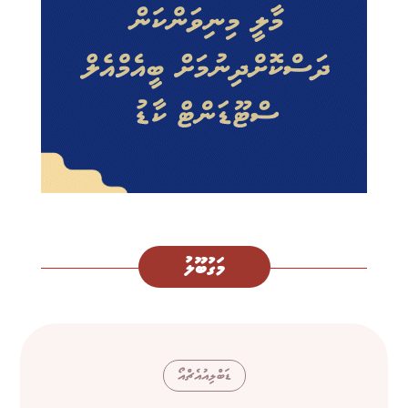
މަގުބޫލު
ޑަބްލިއުއެޗްއޯ