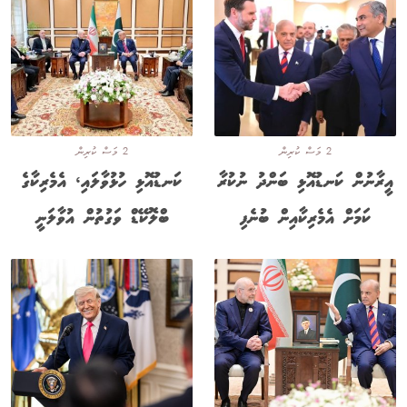
2 މަސް ކުރިން
2 މަސް ކުރިން
އީރާނުން ކަނޑުއޮޅި ބަންދު ނުކުރާ
ކަނޑުއޮޅި ހުޅުވާލައި، އެމެރިކާގެ
ކަމަށް އެމެރިކާއިން ބުނެފި
ބްލޮކޭޑް ވަގުތުން އުވާލަނީ