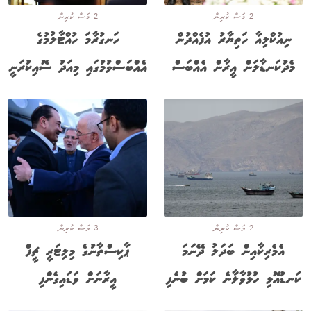
2 މަސް ކުރިން
2 މަސް ކުރިން
ނިއުކްލިއާ ހަތިޔާރު އުފެއްދުން
ހަނގުރާމަ ހުއްޓާލުމުގެ
މެދުކަނޑާލަން އީރާން އެއްބަސް
އެއްބަސްވުމުގައި މިއަދު ސޮއިކުރަނީ
2 މަސް ކުރިން
3 މަސް ކުރިން
އެމެރިކާއިން ބަދަލު ދޭނަމަ
ޕާކިސްތާނުގެ މިލިޓަރީ ޗީފް
ކަނޑުއޮޅި ހުޅުވާލާނެ ކަމަށް ބުނެފި
އީރާނަށް ވަޑައިގެންފި