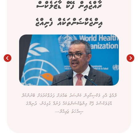
ރާއްޖެއިން ފޭކް ޑާޒަލެކްސް
އިންޖެކްޝަންތަކެއް ފެނިއްޖެ
ރާއްޖެ އާއި މެކްސިކޯއިން ކެންސަރު ބައްޔަށް ފަރުވާކުރުމަށް ބޭނުންކުރާ
ޑާޒަލެކްސްގެ ފޭކް އިންޖެކްޝަންތަކެއް ފެނުމާ ގުޅިގެން، ދުނިޔޭގެ
ސިއްހަތު ޖަމިއްޔާ،...