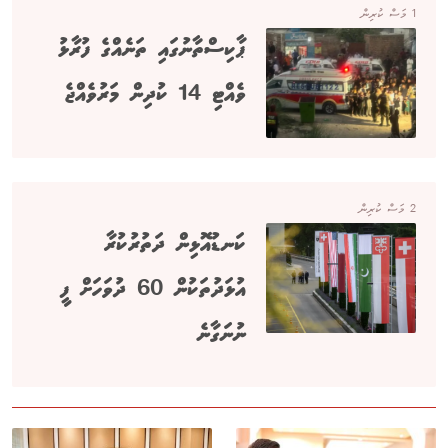
1 މަސް ކުރިން
ޕާކިސްތާނުގައި ތަނެއްގެ ފުރާޅު
ވެއްޓި 14 ކުދިން މަރުވެއްޖެ
2 މަސް ކުރިން
ކަނޑުއޮޅިން ދަތުރުކުރާ
އުޅަދުތަކުން 60 ދުވަހަށް ފީ
ނުނަގާނެ