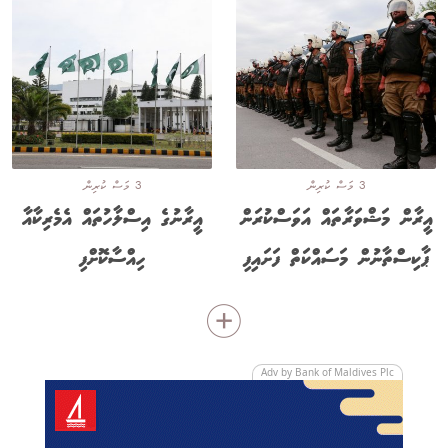
3 މަސް ކުރިން
3 މަސް ކުރިން
އީރާން މަޝްވަރާތައް އަވަސްކުރަން
އީރާނުގެ އިސްލާހުތައް އެމެރިކާއާ
ޕާކިސްތާނުން މަސައްކަތް ފަށައިފި
ހިއްސާކޮށްފި
Adv by Bank of Maldives Plc