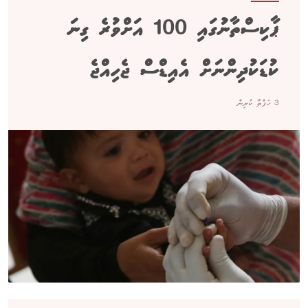
ޕާކިސްތާނުގައި 100 އަށްވުރެ ގިނަ
ކުޑަކުދިންނަށް އެއިޑްސް ޖެހިއްޖެ
3 ހަފްތާ ކުރިން