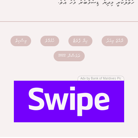
ހަވާލުކުރީ މިދިޔަ ޑިސެމްބަރު މަހު އެވެ.
ރާއްޖެ މިއަދު
ހިޔާ ފްލެޓް
ހުޅުމާލެ
މިސްކިތް
ރަމަޟާން 2022
Adv by Bank of Maldives Plc