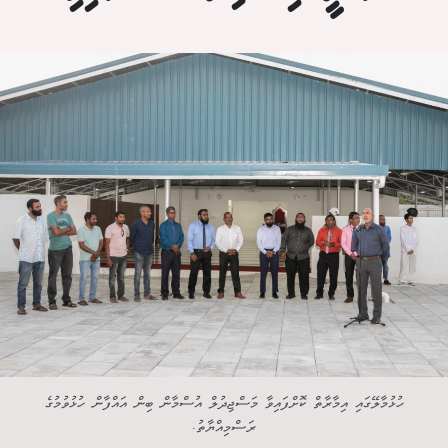
ހުޅުމާލޭގައި އިމާރާތް ކޮށްފައިވާ މަސްޖިދުލް އުސްމާން ބިން އައްފާން ހުޅުވުމުގެ
ރަސްމިއްޔާތު.