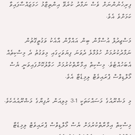
ފިރިހެނުންނަށް ވެސް ނަމާދު ކުރެވޭ އިންތިޒާމު ހަމަޖައްސާފައިވާ
ކަމަށްވެ އެވެ.
މަސްޖިދުލް އުސްމާން ބިން އައްފާން އާއެކު ވަގުތީގޮތުން
ނަމާދުކުރުމަށް ހުޅުމާލެ ދެވަނަ ފިޔަވަހީގައި މިވަގުތު ދެ މިސްކިތެއް
އެބަހުއްޓެވެ. މިސްކިތް އިމާރާތްކުރުމަށް ހަވާލުކޮށްފައިވަނީ ޔެސް
މޯލްޑިވްސް ޕްރައިވެޓް ލިމިޑެޓާ އެވެ.
މި މަޝްރޫއުގެ މަސައްކަތަކީ 3.1 މިލިއަން ރުފިޔާގެ މަޝްރޫއުއެކެވެ.
މިސްކިތް އިމާރާތްކުރުމަށް ޔެސް މޯލްޑިވްސް ޕްރައިވެޓް ލިމިޑެޓާ