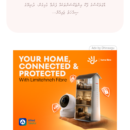
ޑާޒަލެކްސްގެ ފޭކް އިންޖެކްޝަންތަކެއް ފެނުމާ ގުޅިގެން، ދުނިޔޭގެ
ސިއްހަތު ޖަމިއްޔާ،...
Adv by Dhiraagu