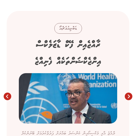
ޑަބްލިއުއެޗްއޯ
ރާއްޖެއިން ފޭކް ޑާޒަލެކްސް
އިންޖެކްޝަންތަކެއް ފެނިއްޖެ
ރާއްޖެ އާއި މެކްސިކޯއިން ކެންސަރު ބައްޔަށް ފަރުވާކުރުމަށް ބޭނުންކުރާ