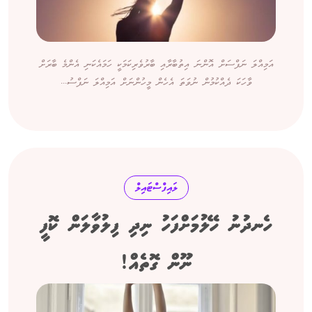
އަމިއްލަ ނަފްސަށް އޮންނަ އިތުބާރާއި ބާރުވެރިކަމަކީ ހަމައެކަނި އެންމެ ބާރަށް
ވާހަކަ ދެއްކުމުން ނުވަތަ އެހެން މީހުންނަށް އަމިއްލަ ނަފްސު...
ލައިފްސްޓައިލް
ހެނދުނު ހޭލުމަށްފަހު ނިދި ފިލުވާލަން ކޮފީ
ނޫން ގޮތެއް!