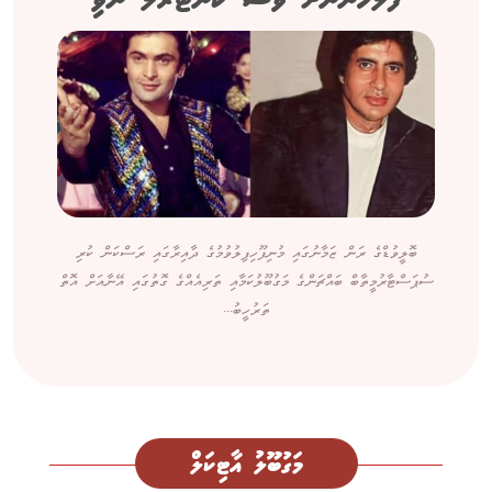
ފުލުހުންނަށް ވެސް ކޮންޓްރޯލް ނުވި
ބޮލީވުޑްގެ ރަން ޒަމާނުގައި މުނިފޫހިފިލުވުމުގެ ދާއިރާގައި ރަސްކަން ކުރި
ސުޕަސްޓާރުމީތާބް ބައްޗަންގެ މަގުބޫލުކަމާއި ތަރިއެއްގެ ގޮތުގައި އޭނާއަށް އޮތް
ތަރުހީބު...
މަގުބޫލު އާޓިކަލް