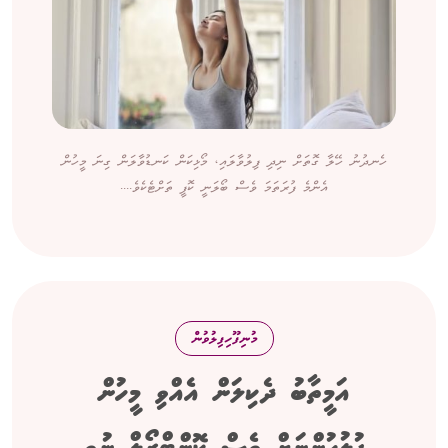
ހެނދުނު ހޭލާ ގޮތަށް ނިދި ފިލުވާލައި، މޯޅިކަން ކަނޑުވާލަން ގިނަ މީހުން
އެންމެ ފުރަތަމަ ވެސް ބޯލަނީ ކޮފީ ތަށްޓެކެވެ....
މުނިފޫހިފިލުވުން
އަމީތާބު ދެކިލަން އެއްވި މީހުން