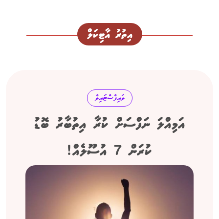
އިތުރު އާޓިކަލް
ލައިފްސްޓައިލް
އަމިއްލަ ނަފްސަށް ކުރާ އިތުބާރު ބޮޑު
ކުރަން 7 އުސޫލެއް!