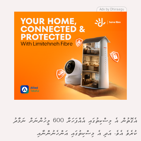
Adv by Dhiraagu
އެގޮތުން އެ މިސްކިތުގައި އެއްފަހަރާ 600 މީހުންނަށް ނަމާދު
ކުރެވެ އެވެ. އަދި އެ މިސްކިތުގައި އަންހެނުންނާއި