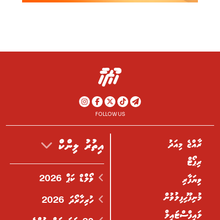
FOLLOW US
ރާއްޖެ މިއަދު
އިތުރު ލިންކް
ރިޕޯޓް
ވޯލްޑް ކަޕް 2026
ވިޔަފާރި
މުނިފޫހިފިލުވުން
ހުރިހާރޯދަ 2026
ލައިފްސްޓައިލް