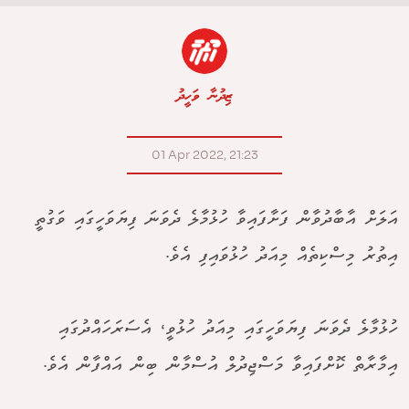
ޒިދުނާ ވަހީދު
01 Apr 2022, 21:23
އަލަށް އާބާދުވާން ފަށާފައިވާ ހުޅުމާލެ ދެވަނަ ފިޔަވަހީގައި ވަގުތީ
އިތުރު މިސްކިތެއް މިއަދު ހުޅުވައިފި އެވެ.
ހުޅުމާލެ ދެވަނަ ފިޔަވަހީގައި މިއަދު ހުޅުވީ، އެސަރަހައްދުގައި
އިމާރާތް ކޮށްފައިވާ މަސްޖިދުލް އުސްމާން ބިން އައްފާން އެވެ.