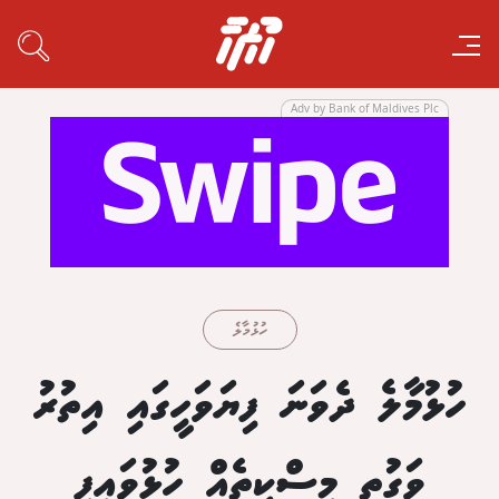
Adv by Bank of Maldives Plc
ހުޅުމާލެ
ހުޅުމާލެ ދެވަނަ ފިޔަވަހީގައި އިތުރު
ވަގުތީ މިސްކިތެއް ހުޅުވައިފި