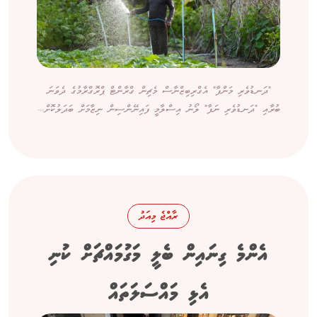
"ދަނޑުވެރި މަންފާ" އެގްރިބިޒްނާސް މެޗިން ގްރާންޓް ޕްރޮގްރާމުގެ ދެވަނަ
ބުރާއި "ދަނޑުވެރި ނަފާ" ލޯނު އިސްލާމީ ފައިނޭންސިން ނިޒާމަށް ބަދަލުކޮށް...
ރާއްޖެ މިއަދު
އެންމެ ގިނައިން ބެލީ މަގުމައްޗަށް ކުނި
އެޅި މައްސަލަތައް