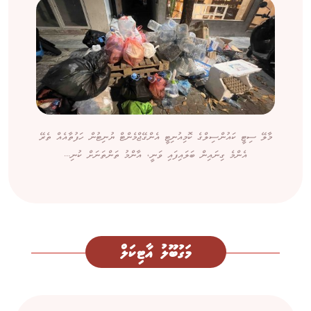
މާލޭ ސިޓީ ކައުންސިލްގެ ކޮމިއުނިޓީ އެންގޭޖްމެންޓް ޔުނިޓުން ހަފުތާއެއް ތެރޭ
އެންމެ ގިނައިން ބަލައިފައި ވަނީ، އާންމު ތަންތަނަށް ކުނި...
މަގުބޫލު އާޓިކަލް