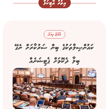
އިތުރު އާޓިކަލް
ރާއްޖެ މިއަދު
ކައުންސިލްތަކުގެ ބިން ސަރުކާރަށް ނެގޭ
ބިލާ ދެކޮޅަށް ޕެޓިޝަނެއް