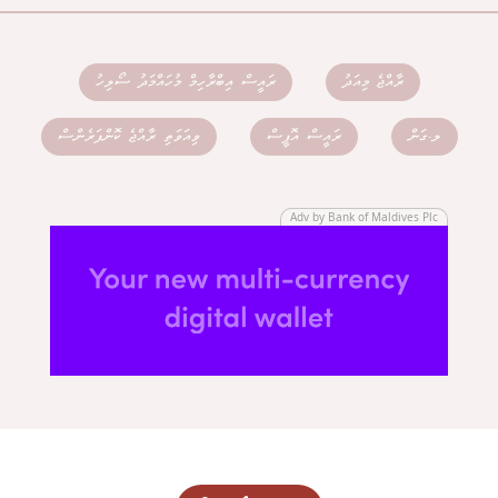
ރާއްޖެ މިއަދު
ރައީސް އިބްރާހިމް މުހައްމަދު ސޯލިހު
ލ.ގަން
ރައީސް އޮފީސް
ވިއަވަތި ރާއްޖެ ކޮންފަރެންސް
Adv by Bank of Maldives Plc