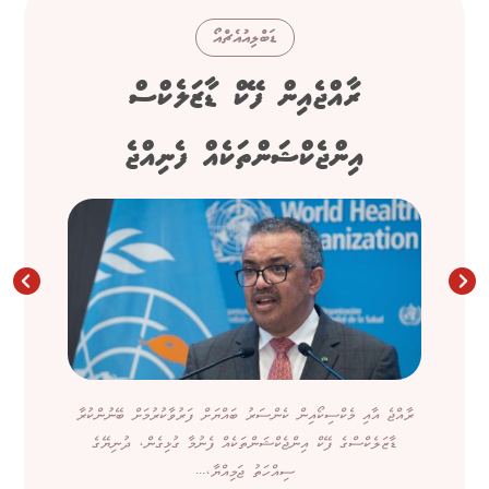
ޑަބްލިއުއެޗްއޯ
ރާއްޖެއިން ފޭކް ޑާޒަލެކްސް
އިންޖެކްޝަންތަކެއް ފެނިއްޖެ
ރާއްޖެ އާއި މެކްސިކޯއިން ކެންސަރު ބައްޔަށް ފަރުވާކުރުމަށް ބޭނުންކުރާ
ޑާޒަލެކްސްގެ ފޭކް އިންޖެކްޝަންތަކެއް ފެނުމާ ގުޅިގެން، ދުނިޔޭގެ
ސިއްހަތު ޖަމިއްޔާ،...