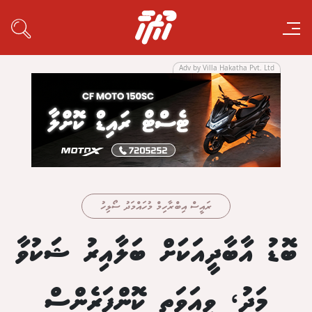
Adv by Villa Hakatha Pvt. Ltd
ރައީސް އިބްރާހިމް މުހައްމަދު ސޯލިހު
ބޮޑު އާބާދީއަކަށް ބަލާއިރު ޝަކުވާ
މަދު، ވިއަވަތި ކޮންފަރެންސް