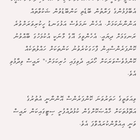
އެބޭފުޅުންގެ ފަރާތުން ބޮޑެތި ކަންބޮޑުވުން ޝަކުވާތައް
އަންނާނެކަމަށް. އެހެން ނަމަވެސް އަޅުގަނޑު ހީކުރިވަރަށްވުރެ
ރަނގަޅަށް ދިޔައީ. އެހެންވީމަ އޭގެ މާނަކީ އުކުޅަހުގަ ބޭއްވުނު
ކޮންފަރެންސްއިން ފާހަގަކުރެވުނު ކަންތަކަށް ހައްލުތަކެއް
ކޮންމެވެސްވަރަކަށް ހޯދައި ދެވިފައި ހުރިކަމަށް،" ރައީސް ވިދާޅުވި
އެވެ.
ވިއަވަތީގެ ހަތަރުވަނަ ކޮންފަރެންސް އޮންނާނީ އުތުރުގެ
އަތޮޅުތަކަށް ޚާއްޞަކޮށްގެން ކުޅުދުއްފުށީ ސިޓީގައިކަން ރައީސް
ވަނީ އިއުލާންކުރައްވާފަ އެވެ.