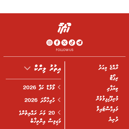
FOLLOW US
ރާއްޖެ މިއަދު
އިތުރު ލިންކް
ރިޕޯޓް
ވޯލްޑް ކަޕް 2026
ވިޔަފާރި
މުނިފޫހިފިލުވުން
ހުރިހާރޯދަ 2026
ލައިފްސްޓައިލް
20 ވަނަ ރައްޔިތުންގެ
ދުނިޔެ
މަޖިލިސް އިންތިޚާބު