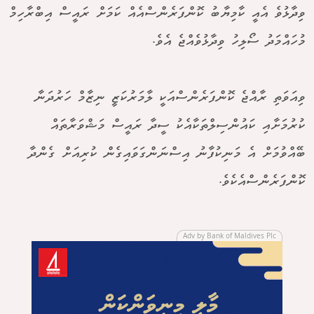
ވިދާޅުވެ އެއީ ކާމިޔާބު ކޮންފަރެންސްއެއް ކަމަށް ރައީސް އިބްރާހިމް
މުހައްމަދު ސޯލިހު ވިދާޅުވެއްޖެ އެވެ.
ވިއަވަތި ރާއްޖެ ކޮންފަރެންސްއަކީ ލާމަރުކަޒީ ނިޒާމް ހަރުދަނާ
ކުރުމަށާއި ކައުންސިލްތަކާއެކު ސީދާ ރައީސް މަޝްވަރާތައް
ބޭއްވުމަށް އެ މަނިކުފާނު އިސްނަންގަވައިގެން ކުރިއަށް ގެންދާ
ކޮންފަރެންސްއެކެވެ.
Adv by Bank of Maldives Plc