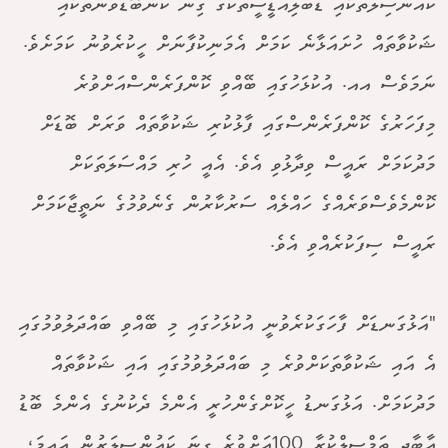
ކައުންސިލްތަކާއި ޑަބްލިއުޑީސީތަކުގެ ގިނަ ކަންބޮޑުވުންތަކާއި
ޝަކުވާތައް ހުށައަޅާނެ ކަމަށް އެމަނިކުފާނަށް ހީކުރެވުނު ކަމަށެވެ.
ނަމަވެސް އއ. އުކުޅަހުގައި ބޭއްވި ކޮންފަރެންސްއަށްވުރެ
މިފަހަރުގެ ކޮންފަރެންސްގައި ފާޅުކުރި ޝަކުވާތައް ވަރަށް ބޮޑަށް
މަދުކަމަށް ރައީސް ވިދާޅުވި އެވެ. އެއީ ހުރި މައްސަލަތަކަށް
ކޮންމެވެސްވަރެއްގެ ހައްލެއް ސަރުކާރުން ގެނެވުމުގެ ނަތީޖާކަމަށް
ރައީސް ސިފަކުރެއްވި އެވެ.
"އަޅުގަނޑަށް ފާހަގަކުރެވުނީ އުކުޅަހުގައި މި ބޭއްވި ބައްދަލުވުމުގައި
އެ އައި ޝަކުވާތަކަށްވުރެ މި ބައްދަލުވުމުގައި އައި ޝަކުވާތައް
މަދުކަމަށް. އަޅުގަނޑު ހީކޮށްގެންހުރީ އެންމެ ދެކުނުގެ އެންމެ ބޮޑު
އާބާދީ ތަމްސީލްކުރާ 100އަށްވުރެ ގިނަ ކައުންސިލަރުން އައީމަ،