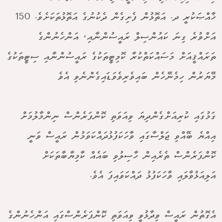
ޚާއްޞަކުރީ ދ. އަތޮޅުން ފެށިގެން ދެކުނުގެ އަތޮޅުތަކަށެވެ. 150
އަށްވުރެ ގިނަ ކައުންސިލް ރައީސުންނާއި، އަންހެނުންގެ
ތަރައްޤީއަށް މަސައްކަތްކުރާ ކޮމިޓީތަކުގެ ރައީސުންނާއި ސިޓީތަކުގެ
މޭޔަރުން ހިމެނޭހެން ބައިވެރިވެވަޑައިގެންނެވި އެވެ
ގަމުގައި ކުރިއަށްގެންދިޔަ ވިއަވަތި ކޮންފަރެންސް ނިންމާލުމަށް
އިއްޔެ ބޭއްވި ޖަލްސާގައި ވާހަކަފުޅުދައްކަވަމުން ރައީސް ވަނީ
ކޮންފަރެންސް ތެރެއިން ހާސިލުވި ބައެއް ކާމިޔާބާތަކަށް
އަލިއަޅުވާލައި ވާހަކަފުޅު ދައްކަވައިފަ އެވެ.
އެގޮތުން ރައީސް ވިދާޅުވީ ވިއަވަތި ކޮންފަރެންސްގައި އަންހެނުންގެ