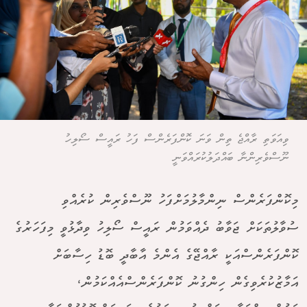
ވިއަވަތި ރާއްޖެ ތިން ވަނަ ކޮންފަރެންސް ފަހު ރައީސް ސޯލިހު
ނޫސްވެރިންނާ ބައްދަލުކުރައްވަނީ
މިކޮންފަރެންސް ނިންމާލުމަށްފަހު ނޫސްވެރިން ކުރެއްވި
ސުވާލުތަކަށް ޖަވާބު ދެއްވަމުން ރައީސް ސޯލިހު ވިދާޅުވީ މިފަހަރުގެ
ކޮންފަރެންސްއަކީ ރާއްޖޭގެ އެންމެ އާބާދީ ބޮޑު ހިސާބަށް
އަމާޒުކުރެވިގެން ހިންގުނު ކޮންފަރެންސްއެއްކަމުން،