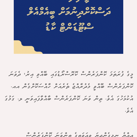
މީގެ ފުރަތަމަ ކޮންފަރެންސް ކޮރޮސްރޯޑުގައި ބޭއްވި އިރު، ދެވަނަ
ކޮންފަރެންސް ބޭއްވީ މެދުރާއްޖެ ތެރެއަށް ހާއްސަކޮށްގެން އއ.
އުކުޅަހުގަ އެވެ. ތިން ވަނަ ކޮންފަރެންސް ބާއްވާފައިވަނީ ލ. ގަމުގަ
އެވެ.
އިއްޔެ ނިމިގެންދިޔަ ވިއަވަތީގެ ތިންވަނަ ކޮންފަރެންސް