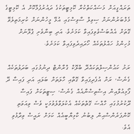
ތަރައްގީއަށް މަސައްކަތްކުރާ ކޮމިޓީތަކުގެ ދައުރުފުޅާކޮށް އެ ކޮމިޓީގެ
މެމްބަރުންނަށް ސިވިލް ސާވިސްގައި އުޅޭ މީހުންނަށް ކުރިމަތިލެވޭ
ގޮތަށް އެއްބަސްވެވިފައިވާ ކަމަށެވެ. އަދި ބިނާވެށި ޕްލޭނަށް
މުހިންމު ހައްލުތަކެއް ހޯދައިދެވިފައިވާ ކަމަށެވެ.
ރަށު ކައުންސިލްތަކައްދޭ ބްލޮކް ގްރާންޓް ދިނުމުގައި ބަދަލުތަކެއް
ގެނެސް، ރަށް އުފެދިފައިވާ ގޮތާއި ހާލަތަށް ބަލައި އަދި ފައިސާ ދޭ
ފޯމިއުލާއިން އިސްތިސްނާއެއް ގެނެސް، ސިޓީތަކަށް ފައިސާ
ދޫކުރުމުގައި ހާއްސަ ގޮތްތަކެއް އެކުލަވާލެވުމަކީ ވެސް ވިއަވަތި
ކޮންފަރެންސްއިން ލިބުނު ކާމިޔާބީއެއް ކަމަށް ރައީސް ވިދާޅުވި
އެވެ.