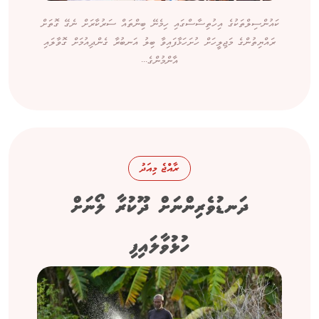
ކައުންސިލްތަކުގެ އިހުތިސާސްގައި ހިމެނޭ ބިންތައް ސަރުކާރަށް ނެގޭ ގޮތަށް
ރައްޔިތުންގެ މަޖިލީހަށް ހުށަހަޅާފައިވާ ބިލު އަނބުރާ ގެންދިއުމަށް ގޮވާލައި
އާންމުންގެ...
ރާއްޖެ މިއަދު
ދަނޑުވެރިންނަށް ދޫކުރާ ލޯނަށް
ހުޅުވާލައިފި