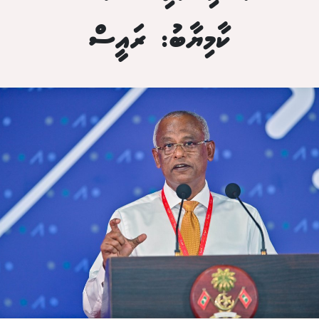
ކާމިޔާބު: ރައީސް