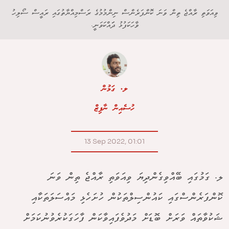
ވިއަވަތި ރާއްޖެ ތިން ވަނަ ކޮންފަރެންސް ނިންމުމުގެ ރަސްމިއްޔާތުގައި ރައީސް ސޯލިހު
ވާހަކަފުޅު ދަައްކަވަނީ.
ލ. ގަމުން
ހުސެއިން ނާފިޒް
13 Sep 2022, 01:01
ލ. ގަމުގައި ބޭއްވިގެންދިޔަ ވިއަވަތި ރާއްޖެ ތިން ވަނަ
ކޮންފަރެންސްގައި ކައުންސިލްތަކުން ހުށަހެޅި މައްސަލަތަކާއި
ޝަކުވާތައް ވަރަށް ބޮޑަށް މަދުވެފައިވާކަން ފާހަގަކުރެވުނުކަމަށް