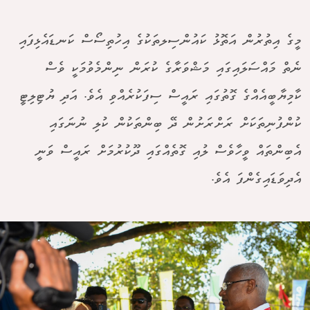
މީގެ އިތުރުން އަތޮޅު ކައުންސިލތަކުގެ އިހުތިސޯސް ކަނޑައެޅިފައި
ނެތް މައްސަލައިގައި މަޝްވަރާގެ ކުރަން ނިންމެވުމަކީ ވެސް
ކާމިޔާބީއެއްގެ ގޮތުގައި ރައީސް ސިފަކުރެއްވި އެވެ. އަދި ޔުޓިލިޓީ
ކުންފުނިތަކަށް ރަށްރަށުން ދޭ ބިންތަކުން ކުލި ނުނަގައި
އެބިންތައް ވީހާވެސް ލުއި ގޮތެއްގައި ދޫކުރުމަށް ރައީސް ވަނީ
އެދިވަޑައިގެންފަ އެވެ.