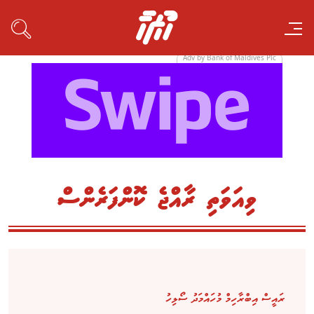
Adv by Bank of Maldives Plc
ވިއަވަތި ރާއްޖެ ކޮންފަރެންސް
ރައީސް އިބްރާހިމް މުހައްމަދު ސޯލިހު