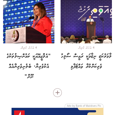
4 އަހަރު ކުރިން
4 އަހަރު ކުރިން
ލާމަރުކަޒީ ނިޒާމަކީ ރައީސް ސޯލިހު
"އެލްޖީއޭއަކީ ކައުންސިލުތަކުގެ
ވެރިކަންކުރާ ވައްޓަފާޅި
އެކުވެރިޔާ، ބެލެނިވެރިޔާއެއް
ނޫން"
Adv by Bank of Maldives Plc