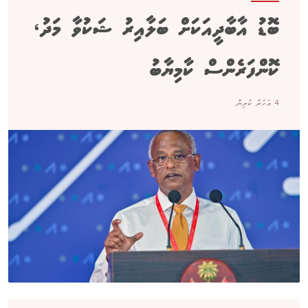
ބޮޑު އާބާދީއަކަށް ބަލާއިރު ޝަކުވާ މަދު،
ކޮންފަރެންސް ކާމިޔާބު
4 އަހަރު ކުރިން