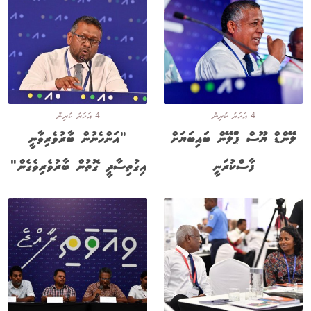
4 އަހަރު ކުރިން
4 އަހަރު ކުރިން
ލޭންޑް ޔޫސް ޕްލޭން ބައިބަޔަށް
"އަންހެނުން ބާރުވެރިވާނީ
ފާސްކުރަނީ
އިގުތިސާދީ ގޮތުން ބާރުވެރިވެގެން"