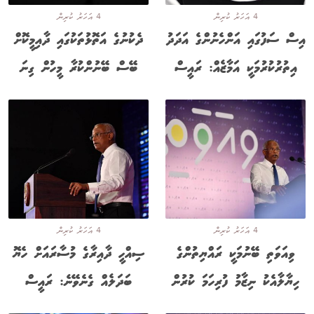
4 އަހަރު ކުރިން
4 އަހަރު ކުރިން
އިސް ސަފުގައި އަންހެނުންގެ އަދަދު
ދެކުނުގެ އަތޮޅުތަކުގައި ދާއިމީކޮށް
އިތުރުކުރުމަކީ އަމާޒެއް: ރައީސް
ބޭސް ބޭނުންކުރާ މީހުން ގިނަ
4 އަހަރު ކުރިން
4 އަހަރު ކުރިން
ވިއަވަތި ބޭނުމަކީ ރައްޔިތުންގެ
ސިއްހީ ދާއިރާގެ މުސާރައަށް ހެޔޮ
ހިޔާލާއެކު ނިޒާމު ފުރިހަމަ ކުރުން
ބަދަލެއް ގެނެވޭނެ: ރައީސް