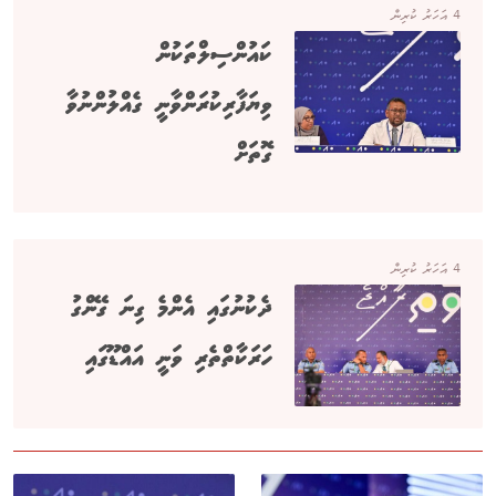
4 އަހަރު ކުރިން
ކައުންސިލްތަކުން
ވިޔަފާރިކުރަންވާނީ ގެއްލުންނުވާ
ގޮތަށް
4 އަހަރު ކުރިން
ދެކުނުގައި އެންމެ ގިނަ ގޭންގު
ހަރަކާތްތެރި ވަނީ އައްޑޫގައި