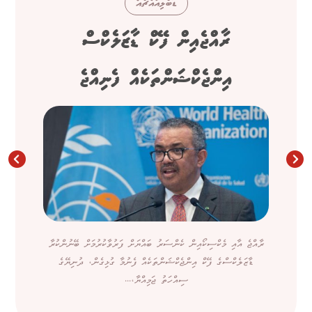
ޑަބްލިއުއެޗްއޯ
ރާއްޖެއިން ފޭކް ޑާޒަލެކްސް
އިންޖެކްޝަންތަކެއް ފެނިއްޖެ
ރާއްޖެ އާއި މެކްސިކޯއިން ކެންސަރު ބައްޔަށް ފަރުވާކުރުމަށް ބޭނުންކުރާ
ޑާޒަލެކްސްގެ ފޭކް އިންޖެކްޝަންތަކެއް ފެނުމާ ގުޅިގެން، ދުނިޔޭގެ
ސިއްހަތު ޖަމިއްޔާ،...