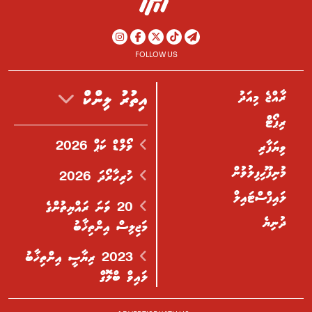
FOLLOW US
ރާއްޖެ މިއަދު
އިތުރު ލިންކް
ރިޕޯޓް
ވޯލްޑް ކަޕް 2026
ވިޔަފާރި
މުނިފޫހިފިލުވުން
ހުރިހާރޯދަ 2026
ލައިފްސްޓައިލް
20 ވަނަ ރައްޔިތުންގެ
ދުނިޔެ
މަޖިލިސް އިންތިޚާބު
2023 ރިޔާސީ އިންތިޚާބު
ލައިވް ބްލޮގް