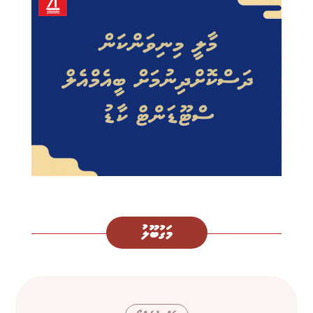
މަގުބޫލު