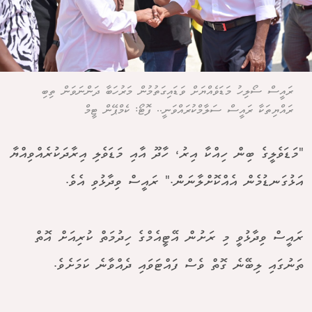
ރައީސް ސޯލިހު މަޑަވެއްޔަށް ވަޑައިގަތުމުން މަރުހަބާ ދަންނަވަން ތިބި
ރައްޔިތަކާ ރައީސް ސަލާމްކުރައްވަނީ.. ފޮޓޯ: ކެމްޕޭން ޓީމް
"މަޑަވެލީގެ ބިން ހިއްކާ އިރު، ހާދޫ އާއި މަޑަވެލި އިރާދަކުރެއްވިއްޔާ
އަޅުގަނޑުމެން އެއްކޮށްލާނަން." ރައީސް ވިދާޅުވި އެވެ.
ރައީސް ވިދާޅުވީ މި ރަށުން އޭޓީއެމްގެ ހިދުމަތް ކުރިއަށް އޮތް
ތަނުގައި ލިބޭނެ ގޮތް ވެސް ފައްޓަވައި ދެއްވާނެ ކަމަށެވެ.