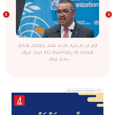
ރާއްޖެ އާއި މެކްސިކޯއިން ކެންސަރު ބައްޔަށް ފަރުވާކުރުމަށް ބޭނުންކުރާ
ޑާޒަލެކްސްގެ ފޭކް އިންޖެކްޝަންތަކެއް ފެނުމާ ގުޅިގެން، ދުނިޔޭގެ
ސިއްހަތު ޖަމިއްޔާ،...
Adv by Bank of Maldives Plc