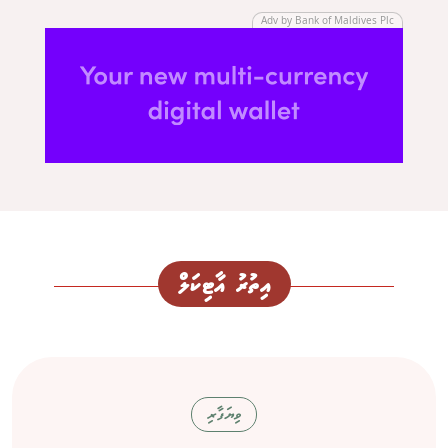
Adv by Bank of Maldives Plc
އިތުރު އާޓިކަލް
ވިޔަފާރި