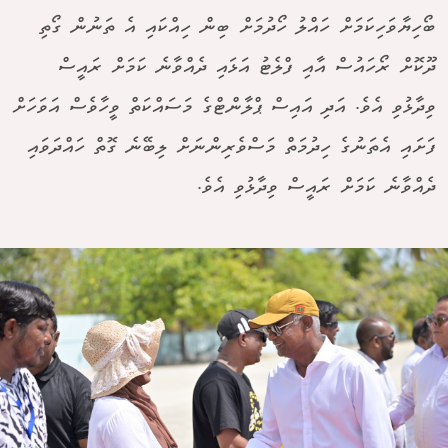
ބޯހިޔާވަހިކަމަށް ހައްލު ހޯދުމަށް ބިން ހިއްކައި އެ ތަނުން ގޯތި
ދޫކޮށް ރޯހައުސް އާއި ފްލެޓު އަޅައި ދެއްވާނެ ކަމަށް ރައީސް
ވިދާޅުވި އެވެ. އަދި އައިސް ޕްލާންޓްގެ މަސައްކަތް ވީހާވެސް އަވަހަށް
ފަށައި އެތަނުގެ ހިދުމަތް މަސްވެރިންނަށް ލިބޭނެ ގޮތް ހައްދަވައި
ދެއްވާނެ ކަމަށް ރައީސް ވިދާޅުވި އެވެ.