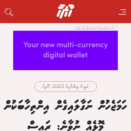
Adv by Bank of Maldives Plc
ރައީސް އިބްރާހިމް މުހައްމަދު ސޯލިހު
ހަމަޖެހުން ނަގާލައިގެން އިންތިހާބަކުން
މޮޅެއް ނުވާނެ: ރައީސް