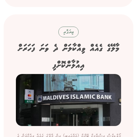
ވިޔަފާރި
މާލޭގެ ގެއެއް ވިއްކާލަން ދެ ވަނަ ފަހަރަށް
އިއުލާންކޮށްފި
މޯލްޑިވްސް އިސްލާމިކް ބޭންކް (އެމްއައިބީ) އިން މާލޭގެ ގެއެއް ވިއްކާލަން ދެ