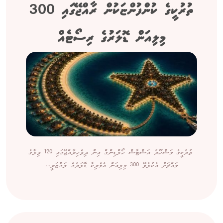
ތުރުކީގެ ކުންފުންޏަކުން ރާއްޖޭގައި 300
މިލިއަން ޑޮލަރުގެ ރިސޯޓެއް
ތުރުކީގެ މަޝްހޫރު އަޝްޓާޝް ހޯލްޑިންގް އިން ދިވެހިރާއްޖޭގައި 120 ވިލާގެ
މައްޗަށް އެކުލެވޭ 300 މިލިއަން އެމެރިކާ ޑޮލަރުގެ ލަގްޒަރީ...