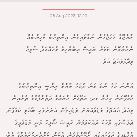
08 Aug 2023, 12:29
ރާއްޖޭގެ ހަމަޖެހުން ނަގާލައިގެން އިންތިހާބު ކާމިޔާބެއް
ނުކުރެވޭނެ ކަމަށް ރައީސް އިބްރާހިމް މުހައްމަދު ސޯލިހު
ވިދާޅުވެއްޖެ އެވެ.
އަންނަ މަހު ނުވަ ވަނަ ދުވަހު ބާއްވާ ރިޔާސީ އިންތިހާބުގެ
ކެމްޕޭނަށް މިހާރު ގދ. އަތޮޅަށް ކުރައްވާ ދަތުރުފުޅުގެ ތެރެއިން
މިއަދު އެއަތޮޅު މަޑަވެއްޔަށް ވަޑައިގެން އެރަށުގައި ބޭއްވި ކެމްޕޭން
ޖަލްސާގައި ވާހަކަ ދައްކަވަމުން ރައީސް ސޯލިހް ވަނީ މަޑަވެލީގެ
އެމްޑީޕީގެ ޖަގަހައިގައި ރޯކޮށްލުމުން އެކަން ކުށްވެރިކުރައްވާފަ އެވެ.