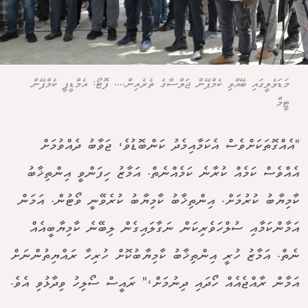
މަޑަވެލީގައި ބޭއްވި ކެމްޕޭން ޖަލްސާގެ ތެރެއިން.... ފޮޓޯ: އެމްޑީޕީ ކެމްޕޭން
ޓީމް
"އެއްގޮތަކަށްވެސް އެކަމާއިމެދު ކަންބޮޑުވެ، ޖަވާބު ދެއްވުމަށް
އެއްވެސް ކަމެއް ކުރާނެ ކަމެއްނެތް. އަމާޒު ހިފަންވީ އިންތިޚާބު
ކާމިޔާބު ކުރުމަށް. އިންތިޚާބު ކާމިޔާބު ކުރެވޭނީ ވޯޓުން. އަމަން
އަމާންކަމާއި ސުލްހަވެރިކަން ނަގާލައިގެން ލިބޭނެ ކާމިޔާބީއެއް
ނެތް. އަމާޒު ހުރީ އިންތިޚާބު ކާމިޔާބުކޮށް ހުރިހާ ރައްޔިތުންނަށް
އަމާން ރާއްޖެއެއް ހޯދައި ދިނުމަށް،" ރައީސް ސޯލިހު ވިދާޅުވި އެވެ.