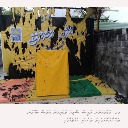
ގދ. މަޑަވެއްޔަށް ރައީސް ސޯލިހު ވަޑައިގެން ޖަލްސާ ބާއްވަން
ތައްޔާރުކޮށްފައިވާ ތަނުގައި ހުޅުޖަހާފައި