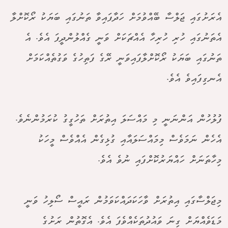
އެރަށުގައި ޖަލްސާ ބޭއްވުމަށް ހަދާފައިވާ ތަނުގައި ބަޔަކު ރޯކޮށްލާ
އެތަނުގައި ހުރި ހުރިހާ އެއްޗަކަށް ވަނީ ގެއްލުންދީފަ އެވެ. އެ
ތަނުގައި ބަޔަކު ރޯކޮށްލާފައިވަނީ ރޭގެ ފަތިހުގެ ވަގުތެއްކަމަށް
އެނގިފައިވެ އެވެ.
ފުލުހުން އަންނަނީ މި މައްސަލަ އިތުރަށް ތަހުގީގު ކުރަމުންނެވެ.
އެހެން ނަމަވެސް މިމައްސަލައާއި ގުޅިގެން އެއްވެސް މީހަކު
މިހާތަނަށް ހައްޔަރުކޮށްފައި ނުވެ އެވެ.
މިޖަލްސާގައި އިތުރަށް ވާހަކަދައްކަވަމުން ރައީސް ސޯލިހު ވަނީ
މަޑަވެއްޔަށް ގިނަ ވައުދުތަކެއްވެފަ އެވެ. އެގޮތުން ރަށުގެ