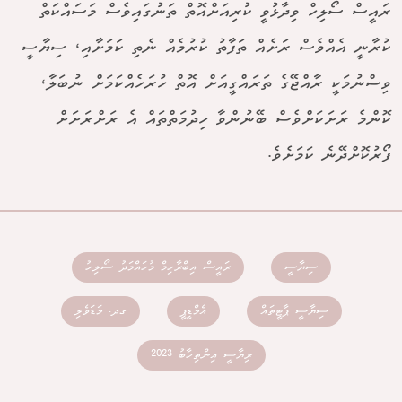
ރައީސް ސޯލިހް ވިދާޅުވީ ކުރިއަށްއޮތް ތަނުގައިވެސް މަސައްކަތް
ކުރާނީ އެއްވެސް ރަށެއް ތަފާތު ކުރުމެއް ނެތި ކަމަށާއި، ސިޔާސީ
ވިސްނުމަކީ ރާއްޖޭގެ ތަރައްގީއަށް އޮތް ހުރަހެއްކަމަށް ނުބަލާ،
ކޮންމެ ރަށަކަށްވެސް ބޭނުންވާ ހިދުމަތްތައް އެ ރަށްރަށަށް
ފޯރުކޮށްދޭނެ ކަމަށެވެ.
ސިޔާސީ
ރައީސް އިބްރާހިމް މުހައްމަދު ސޯލިހު
ސިޔާސީ ޕާޓީތައް
އެމްޑީޕީ
ގދ. މަޑަވެލި
ރިޔާސީ އިންތިހާބު 2023