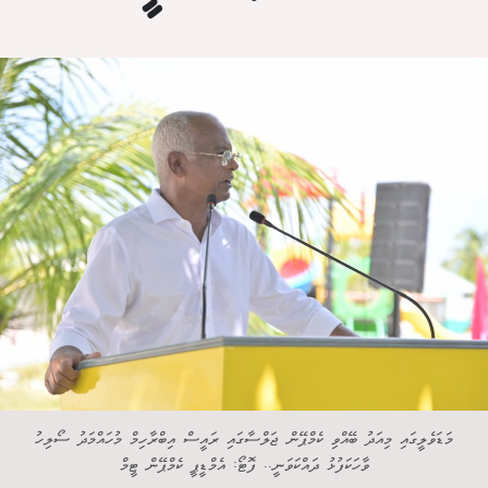
މަޑަވެލީގައި މިއަދު ބޭއްވި ކެމްޕޭން ޖަލްސާގައި ރައީސް އިބްރާހިމް މުހައްމަދު ސޯލިހު
ވާހަކަފުޅު ދައްކަވަނީ.. ފޮޓޯ: އެމްޑީޕީ ކެމްޕޭން ޓީމް