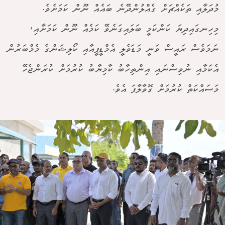
މުދަލާއި ތަކެއްޗަށް ގެއްލުންދޭނެ ބައެއް ނޫން ކަމަށެވެ.
މިހިނގައިދިޔަ ކަންކަމީ ބަލައިގަނެވޭ ކަމެއް ނޫން ކަމަށާއި،
ނަމަވެސް ރައީސް ވަނީ މަޑަވެލީ އެމްޑީޕީއާއި ކޯލިޝަންގެ މެމްބަރުން
އެކަމާއި ނުވިސްނައި އިންތިހާބު ކާމިޔާބު ކުރުމަށް ކުރަންޖެހޭ
މަސައްކަތް ކުރުމަށް ގޮވާލާފަ އެވެ.