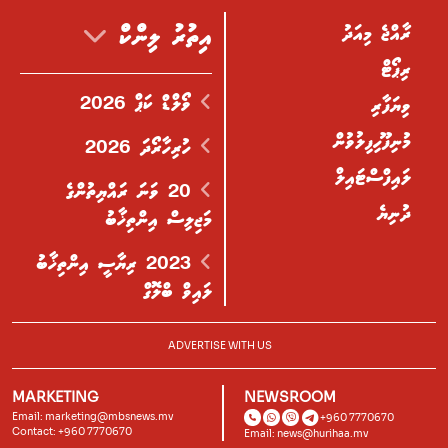
ރާއްޖެ މިއަދު
އިތުރު ލިންކް
ރިޕޯޓް
ވޯލްޑް ކަޕް 2026
ވިޔަފާރި
މުނިފޫހިފިލުވުން
ހުރިހާރޯދަ 2026
ލައިފްސްޓައިލް
20 ވަނަ ރައްޔިތުންގެ
ދުނިޔެ
މަޖިލިސް އިންތިޚާބު
2023 ރިޔާސީ އިންތިޚާބު
ލައިވް ބްލޮގް
ADVERTISE WITH US
MARKETING
NEWSROOM
Email:
marketing@mbsnews.mv
+960 7770670
Contact: +960 7770670
Email:
news@hurihaa.mv