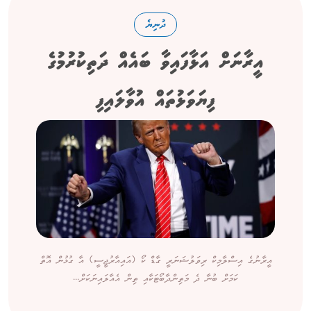
ދުނިޔެ
އީރާނަށް އަޅާފައިވާ ބައެއް ދަތިކުރުމުގެ
ފިޔަވަޅުތައް އުވާލައިފި
އީރާނުގެ އިސްލާމިކް ރިވަލުޝަނަރީ ގާޑް ކޯ (އައިއާރުޖީސީ) އާ ގުޅުން އޮތް
ކަމަށް ބުނާ ދެ މަތިންދާބޯޓަކާއި ތިން އެއާލައިނަކަށް...