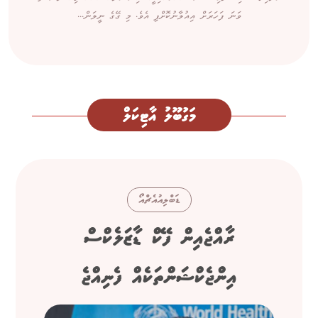
ވަނަ ފަހަރަށް އިއުލާނުކޮށްފި އެވެ. މި ގޭގެ ނީލަން...
މަގުބޫލު އާޓިކަލް
ޑަބްލިއުއެޗްއޯ
ރާއްޖެއިން ފޭކް ޑާޒަލެކްސް
އިންޖެކްޝަންތަކެއް ފެނިއްޖެ