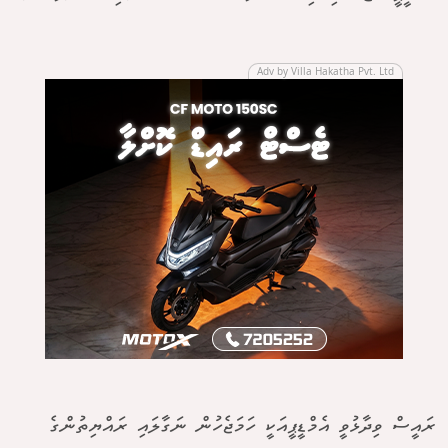
Adv by Villa Hakatha Pvt. Ltd
ރައީސް ވިދާޅުވީ އެމްޑީޕީއަކީ ހަމަޖެހުން ނަގާލައި ރައްޔިތުންގެ