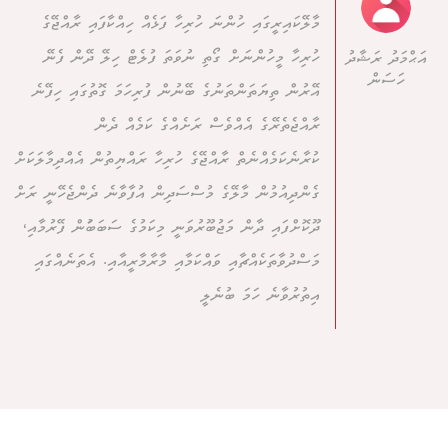
މާލޭކައިރީގައި ހުންނަ ހުރިހާ ފަޅެއް ހިއްކާފައި ރާއްޖޭގެ
ހުރިހާ މީހުންނަށް ގޯތި ނުވަތަ ފުލެޓް ހިލޭ ދޭން ފެނޭ
އަޙްމަދު ރަޝާދު
ހަސަން
އޭރުން ތިޔަތަންތަނުގެ ބޭނުން ފުރިހަމަ ގޮތުގައި ހިފޭނެ
ރާއްޖެތެރޭގެ އެއްވެސް ރަށެއްގެ ކަމެއް ދެން
ކުރާނެކަމެއްނެތް ރާއްޖޭގެ ހުރިހާ ރައްޔިތުން އެއްދިމާލަކަށް
ގެންދިއުމުން މާލޭގެ މުސްސަދިން އުފާވާނެ ދެންޖެހޭނީ ރަށް
ދޫކޮށްފައި ދާން މަޖުބޫރުވަނީ މިކަމުގެ ސަބަބަުން ފޭރުމާއި،
މަސްދުވާތަކެއްޗާއި ވައްކަމާއި މާރާމާރީއާއި. އެތަނެއްގައި
އިތުރުވާނެ ހަމަ ބުނެލީ