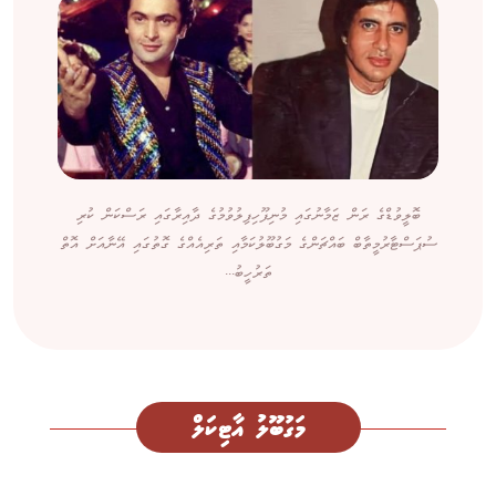
ބޮލީވުޑްގެ ރަން ޒަމާނުގައި މުނިފޫހިފިލުވުމުގެ ދާއިރާގައި ރަސްކަން ކުރި
ސުޕަސްޓާރުމީތާބް ބައްޗަންގެ މަގުބޫލުކަމާއި ތަރިއެއްގެ ގޮތުގައި އޭނާއަށް އޮތް
ތަރުހީބު...
މަގުބޫލު އާޓިކަލް