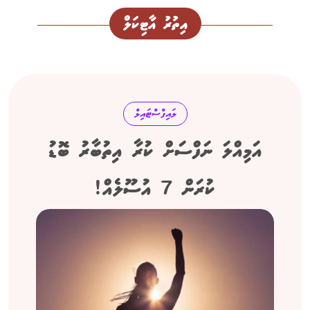
އިތުރު އާޓިކަލް
ލައިފްސްޓައިލް
އަމިއްލަ ނަފްސަށް ކުރާ އިތުބާރު ބޮޑު
ކުރަން 7 އުސޫލެއް!