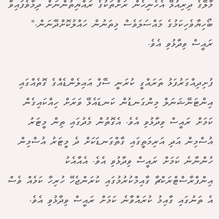
މާލޭގެ ދިރިއުޅޭ އެހެނިހެން ރަށްތަކުގެ ރައްޔިތުންނަށް ދިމާވެފައިވާ
ބޯހިޔާވެހިކަމުގެ މައްސަލަވެސް މިތަނުން ހައްލުކޮށްދޭނަން."
ރައީސް ވިދާޅުވި އެވެ.
ފުށިދިއްގަރުފަޅު ތަރައްގީ ކުރަނީ ސޭފް އައިލެންޑެއްގެ ގޮތެއްގައި
އިންޓަނޭޝަނަލް މިންގަނޑުން ކަނޑައެޅޭ ވަރަށް ހިއްކައިގެން
ކަމަށް ރައީސް ވިދާޅުވި އެވެ. އެގޮތުން މެދުގައި ތިން މީޓަރު
އުސްމިން އަދި އަރިމަތީގައި ގާތްގަނޑަކަށް ދެ މީޓަރު އުސްމިން
ހުންނާނެ ކަމަށް ރައީސް ވިދާޅުވި އެވެ. އެއާއެކު
އިންފްރާސްޓްރަކްޗާ ގާއިމްކުރުމުގައި ކުރަންޖެހޭ ހުރިހާ ކަމެއް ވެސް
އެ ތަނުގައި ގާއިމު ކުރައްވާނެ ކަމަށް ރައީސް ވިދާޅުވި އެވެ.