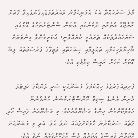
މާލެ ސަރަހައްދާ އެކު އެމަނިކުފާނު ވައުދުވެވަޑައިގެންފައިވާ ގޮތަށް
ރާއްޖޭގެ އުތުރާއި ދެކުނުގައި އާބަން ސެންޓަރުތަކުގެ ގޮތުގައި
ސަރަހައްދުތަކެއް ތަރައްގީ ކުރައްވާނީ، އެކަށީގެންވާ މިންވަރަށް
ބޯހިޔާވަހިކަމާއި ތައުލީމާއި ސިއްހަތާއި ވަޒީފާގެ ފުރުސަތުތައް ލިބޭ
ގޮތަށް ކަމަށް ރައީސް ވިދާޅުވި އެވެ.
ފުށިދިއްގަރުފަޅު ހިއްކުމުގެ މަޝްރޫއަކީ ސްރީ ލަންކާގެ ކެޕިޓަލް
މެރިން އެންޑް ސިވިލް ކޮންސްޓްރަކްޝަން ކުންފުންޏާ
ހަވާލުކޮށްގެން ހިންގާ މަޝްރޫއުއެކެވެ. މި މަޝްރޫއަށް ފައިސާ ހޯދި
ގޮތެއް ސަރުކާރުން ހާމަކޮށްފައެއް ނުވެ އެވެ. އަދި މި މަޝްރޫއަށް
ހޭދަވާނެ ފައިސާގެ އަދަދެއް ވެސް ހާމަކޮށްފައެއް ނުވެ އެވެ.