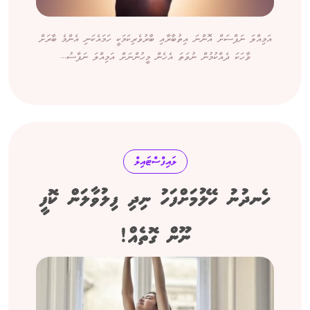
އަމިއްލަ ނަފްސަށް އޮންނަ އިތުބާރާއި ބާރުވެރިކަމަކީ ހަމައެކަނި އެންމެ ބާރަށް
ވާހަކަ ދެއްކުމުން ނުވަތަ އެހެން މީހުންނަށް އަމިއްލަ ނަފްސު...
ލައިފްސްޓައިލް
ހެނދުނު ހޭލުމަށްފަހު ނިދި ފިލުވާލަން ކޮފީ
ނޫން ގޮތެއް!