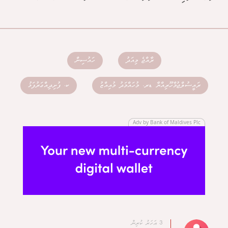
ރާއްޖެ މިއަދު
ހައުސިން
ރައީސުލްޖުމްހޫރިއްޔާ ޑރ. މުހައްމަދު މުއިއްޒު
ކ. ފުށިދިއްގަރުފަޅު
Adv by Bank of Maldives Plc
3 އަހަރު ކުރިން