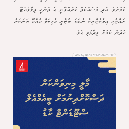
ކަމަށެވެ. އަދި މަސައްކަތް ކުރައްވާނީ އެ ތަނަކީ ތިމާވެއްޓާ
ރައްޓެހި އިލެކްޓްރިކް ނުވަތަ ބެޓްރީ ވެހިކަލް ދުއްވޭ ތަނަކަށް
ހަދަން ކަމަށް ވިދާޅުވި އެވެ.
Adv by Bank of Maldives Plc