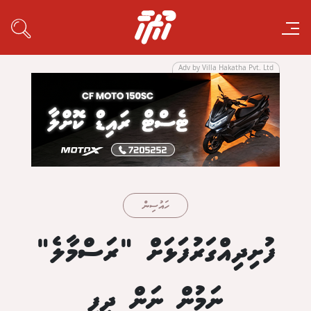
Adv by Villa Hakatha Pvt. Ltd
ހައުސިން
ފުށިދިއްގަރުފަޅަށް "ރަސްމާލެ"
ނަމުން ނަން ދީފި