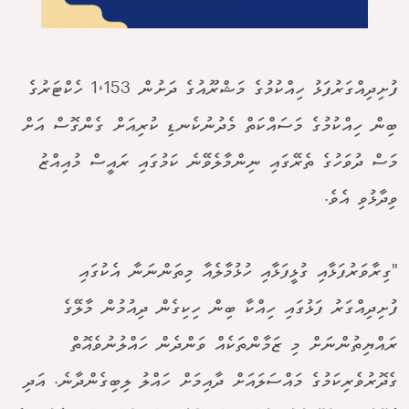
ފުށިދިއްގަރުފަޅު ހިއްކުމުގެ މަޝްރޫއުގެ ދަށުން 1،153 ހެކްޓަރުގެ
ބިން ހިއްކުމުގެ މަސައްކަތް މެދުނުކެނޑި ކުރިއަށް ގެންގޮސް އަށް
މަސް ދުވަހުގެ ތެރޭގައި ނިންމާލެވޭނެ ކަމުގައި ރައީސް މުއިއްޒު
ވިދާޅުވި އެވެ.
"ގިރާވަރުފަޅާއި ގުޅީފަޅާއި ހުޅުމާލެއާ މިތަންނަނާ އެކުގައި
ފުށިދިއްގަރު ފަޅުގައި ހިއްކާ ބިން ހިކިގެން ދިއުމުން މާލޭގެ
ރައްޔިތުންނަށް މި ޒަމާންތަކެއް ވަންދެން ހައްލުނުވެއޮތް
ގެދޮރުވެރިކަމުގެ މައްސަލައަށް ދާއިމަށް ހައްލު ލިބިގެންދާނެ. އަދި