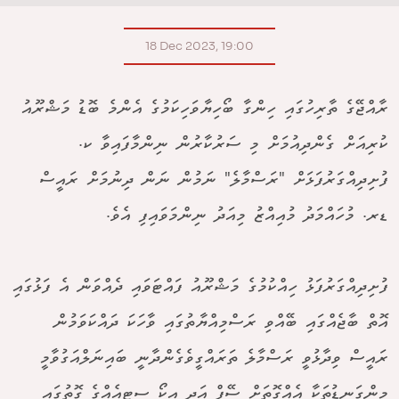
18 Dec 2023, 19:00
ރާއްޖޭގެ ތާރިހުގައި ހިންގާ ބޯހިޔާވަހިކަމުގެ އެންމެ ބޮޑު މަޝްރޫއު
ކުރިއަށް ގެންދިއުމަށް މި ސަރުކާރުން ނިންމާފައިވާ ކ.
ފުށިދިއްގަރުފަޅަށް "ރަސްމާލެ" ނަމުން ނަން ދިނުމަށް ރައީސް
ޑރ. މުހައްމަދު މުއިއްޒު މިއަދު ނިންމަވައިފި އެވެ.
ފުށިދިއްގަރުފަޅު ހިއްކުމުގެ މަޝްރޫއު ފައްޓަވައި ދެއްވަން އެ ފަޅުގައި
އޮތް ބާޖެއްގައި ބޭއްވި ރަސްމިއްޔާތުގައި ވާހަކަ ދައްކަވަމުން
ރައީސް ވިދާޅުވީ ރަސްމާލެ ތަރައްގީވެގެންދާނީ ބައިނަލްއަގުވާމީ
މިންގަނޑުތަކާ އެއްގޮތަށް ސޭފް އަދި އީކޯ ސިޓީއެއްގެ ގޮތުގައި