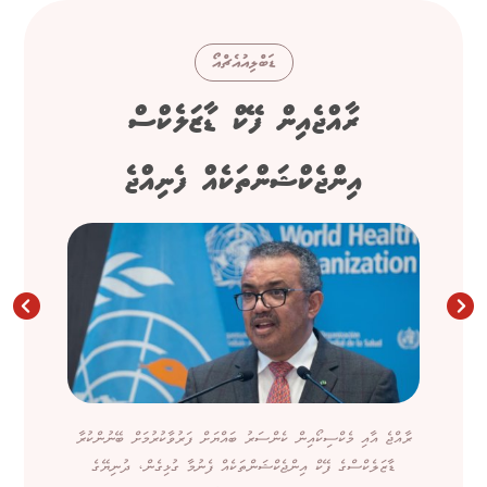
ޑަބްލިއުއެޗްއޯ
ރާއްޖެއިން ފޭކް ޑާޒަލެކްސް
އިންޖެކްޝަންތަކެއް ފެނިއްޖެ
ރާއްޖެ އާއި މެކްސިކޯއިން ކެންސަރު ބައްޔަށް ފަރުވާކުރުމަށް ބޭނުންކުރާ
ޑާޒަލެކްސްގެ ފޭކް އިންޖެކްޝަންތަކެއް ފެނުމާ ގުޅިގެން، ދުނިޔޭގެ