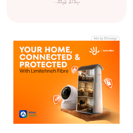
ސިއްހަތު ޖަމިއްޔާ،...
Adv by Dhiraagu