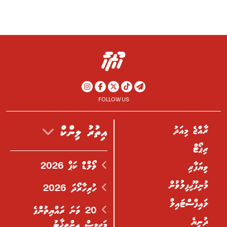
FOLLOW US
ރާއްޖެ މިއަދު
އިތުރު ލިންކް
ރިޕޯޓް
ވޯލްޑް ކަޕް 2026
ވިޔަފާރި
މުނިފޫހިފިލުވުން
ހުރިހާރޯދަ 2026
ލައިފްސްޓައިލް
20 ވަނަ ރައްޔިތުންގެ
ދުނިޔެ
މަޖިލިސް އިންތިޚާބު