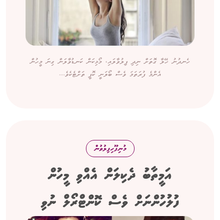
ހެނދުނު ހޭލާ ގޮތަށް ނިދި ފިލުވާލައި، މޯޅިކަން ކަނޑުވާލަން ގިނަ މީހުން
އެންމެ ފުރަތަމަ ވެސް ބޯލަނީ ކޮފީ ތަށްޓެކެވެ....
މުނިފޫހިފިލުވުން
އަމީތާބު ދެކިލަން އެއްވި މީހުން
ފުލުހުންނަށް ވެސް ކޮންޓްރޯލް ނުވި