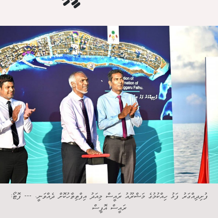
ފުށިދިއްގަރު ފަޅު ހިއްކުމުގެ މަޝްރޫއު ރައީސް މިއަދު އިފްތިތާހުކޮށް ދެއްވަނީ. --- ފޮޓޯ:
ރައީސް އޮފީސް